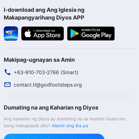
I-download ang Ang Iglesia ng
Makapangyarihang Diyos APP
Makipag-ugnayan sa Amin
+63-910-703-2766 (Smart)
contact.tl@godfootsteps.org
Dumating na ang Kaharian ng Diyos
Ang kaharian ng Diyos ay dumating na sa mundo! Gusto mo
bang makapasok dito?
Alamin ang iba pa