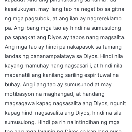
kasalukuyan, may ilang tao na negatibo sa gitna
ng mga pagsubok, at ang ilan ay nagrereklamo
pa. Ang ibang mga tao ay hindi na sumusulong
pa sapagkat ang Diyos ay tapos nang magsalita.
Ang mga tao ay hindi pa nakapasok sa tamang
landas ng pananampalataya sa Diyos. Hindi nila
kayang mamuhay nang nagsasarili, at hindi nila
mapanatili ang kanilang sariling espirituwal na
buhay. Ang ilang tao ay sumusunod at may
motibasyon na maghangad, at handang
magsagawa kapag nagsasalita ang Diyos, ngunit
kapag hindi nagsasalita ang Diyos, hindi na sila
sumusulong. Hindi pa rin naiintindihan ng mga
tao ang mga layunin ng Diyos sa kanilang puso