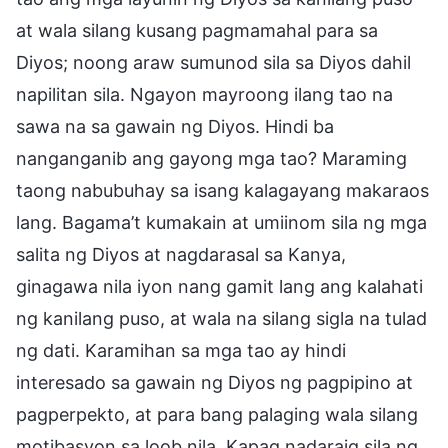
at wala silang kusang pagmamahal para sa
Diyos; noong araw sumunod sila sa Diyos dahil
napilitan sila. Ngayon mayroong ilang tao na
sawa na sa gawain ng Diyos. Hindi ba
nanganganib ang gayong mga tao? Maraming
taong nabubuhay sa isang kalagayang makaraos
lang. Bagama’t kumakain at umiinom sila ng mga
salita ng Diyos at nagdarasal sa Kanya,
ginagawa nila iyon nang gamit lang ang kalahati
ng kanilang puso, at wala na silang sigla na tulad
ng dati. Karamihan sa mga tao ay hindi
interesado sa gawain ng Diyos ng pagpipino at
pagperpekto, at para bang palaging wala silang
motibasyon sa loob nila. Kapag nadaraig sila ng