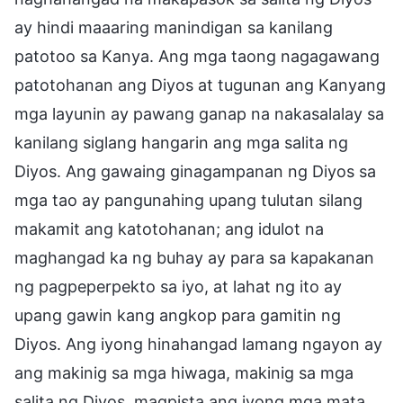
ay hindi maaaring manindigan sa kanilang
patotoo sa Kanya. Ang mga taong nagagawang
patotohanan ang Diyos at tugunan ang Kanyang
mga layunin ay pawang ganap na nakasalalay sa
kanilang siglang hangarin ang mga salita ng
Diyos. Ang gawaing ginagampanan ng Diyos sa
mga tao ay pangunahing upang tulutan silang
makamit ang katotohanan; ang idulot na
maghangad ka ng buhay ay para sa kapakanan
ng pagpeperpekto sa iyo, at lahat ng ito ay
upang gawin kang angkop para gamitin ng
Diyos. Ang iyong hinahangad lamang ngayon ay
ang makinig sa mga hiwaga, makinig sa mga
salita ng Diyos, magpista ang iyong mga mata,