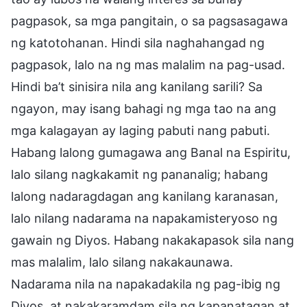
pagpasok, sa mga pangitain, o sa pagsasagawa
ng katotohanan. Hindi sila naghahangad ng
pagpasok, lalo na ng mas malalim na pag-usad.
Hindi ba’t sinisira nila ang kanilang sarili? Sa
ngayon, may isang bahagi ng mga tao na ang
mga kalagayan ay laging pabuti nang pabuti.
Habang lalong gumagawa ang Banal na Espiritu,
lalo silang nagkakamit ng pananalig; habang
lalong nadaragdagan ang kanilang karanasan,
lalo nilang nadarama na napakamisteryoso ng
gawain ng Diyos. Habang nakakapasok sila nang
mas malalim, lalo silang nakakaunawa.
Nadarama nila na napakadakila ng pag-ibig ng
Diyos, at nakakaramdam sila ng kapanatagan at