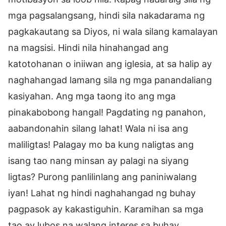
mga pagsalangsang, hindi sila nakadarama ng
pagkakautang sa Diyos, ni wala silang kamalayan
na magsisi. Hindi nila hinahangad ang
katotohanan o iniiwan ang iglesia, at sa halip ay
naghahangad lamang sila ng mga panandaliang
kasiyahan. Ang mga taong ito ang mga
pinakabobong hangal! Pagdating ng panahon,
aabandonahin silang lahat! Wala ni isa ang
maliligtas! Palagay mo ba kung naligtas ang
isang tao nang minsan ay palagi na siyang
ligtas? Purong panlilinlang ang paniniwalang
iyan! Lahat ng hindi naghahangad ng buhay
pagpasok ay kakastiguhin. Karamihan sa mga
tao ay lubos na walang interes sa buhay