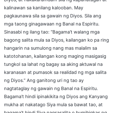
kalinawan sa kanilang kalooban. May
pagkaunawa sila sa gawain ng Diyos. Sila ang
mga taong ginagawaan ng Banal na Espiritu.
Sinasabi ng ilang tao: “Bagama’t walang mga
bagong salita mula sa Diyos, kailangan ko pa ring
hangarin na sumulong nang mas malalim sa
katotohanan, kailangan kong maging masigasig
tungkol sa lahat ng bagay sa aking aktuwal na
karanasan at pumasok sa realidad ng mga salita
ng Diyos.” Ang ganitong uri ng tao ay
nagtataglay ng gawain ng Banal na Espiritu.
Bagama’t hindi ipinakikita ng Diyos ang Kanyang
mukha at nakatago Siya mula sa bawat tao, at
bagama’t hindi Siya nagsasalita o bumibigkas ng