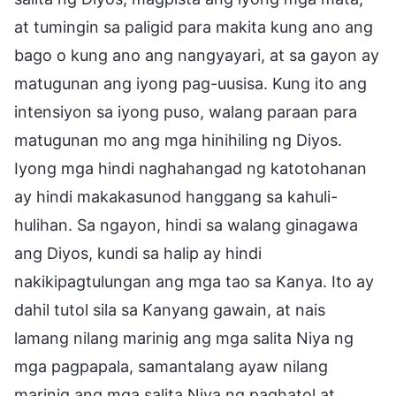
at tumingin sa paligid para makita kung ano ang
bago o kung ano ang nangyayari, at sa gayon ay
matugunan ang iyong pag-uusisa. Kung ito ang
intensiyon sa iyong puso, walang paraan para
matugunan mo ang mga hinihiling ng Diyos.
Iyong mga hindi naghahangad ng katotohanan
ay hindi makakasunod hanggang sa kahuli-
hulihan. Sa ngayon, hindi sa walang ginagawa
ang Diyos, kundi sa halip ay hindi
nakikipagtulungan ang mga tao sa Kanya. Ito ay
dahil tutol sila sa Kanyang gawain, at nais
lamang nilang marinig ang mga salita Niya ng
mga pagpapala, samantalang ayaw nilang
marinig ang mga salita Niya ng paghatol at