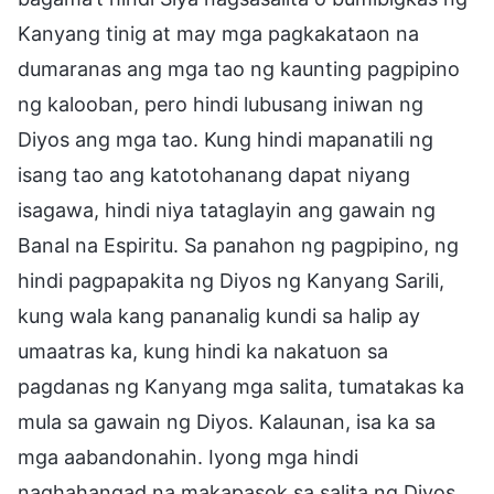
Kanyang tinig at may mga pagkakataon na
dumaranas ang mga tao ng kaunting pagpipino
ng kalooban, pero hindi lubusang iniwan ng
Diyos ang mga tao. Kung hindi mapanatili ng
isang tao ang katotohanang dapat niyang
isagawa, hindi niya tataglayin ang gawain ng
Banal na Espiritu. Sa panahon ng pagpipino, ng
hindi pagpapakita ng Diyos ng Kanyang Sarili,
kung wala kang pananalig kundi sa halip ay
umaatras ka, kung hindi ka nakatuon sa
pagdanas ng Kanyang mga salita, tumatakas ka
mula sa gawain ng Diyos. Kalaunan, isa ka sa
mga aabandonahin. Iyong mga hindi
naghahangad na makapasok sa salita ng Diyos