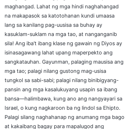
maghangad. Lahat ng mga hindi naghahangad
na makapasok sa katotohanan kundi umaasa
lang sa kanilang pag-uusisa sa buhay ay
kasuklam-suklam na mga tao, at nanganganib
sila! Ang iba’t ibang klase ng gawain ng Diyos ay
isinasagawang lahat upang maperpekto ang
sangkatauhan. Gayunman, palaging mausisa ang
mga tao; palagi nilang gustong mag-usisa
tungkol sa sabi-sabi; palagi nilang binibigyang-
pansin ang mga kasalukuyang usapin sa ibang
bansa—halimbawa, kung ano ang nangyayari sa
Israel, o kung nagkaroon ba ng lindol sa Ehipto.
Palagi silang naghahanap ng anumang mga bago
at kakaibang bagay para mapalugod ang