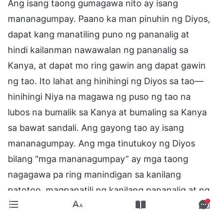
Ang isang taong gumagawa nito ay isang
mananagumpay. Paano ka man pinuhin ng Diyos,
dapat kang manatiling puno ng pananalig at
hindi kailanman nawawalan ng pananalig sa
Kanya, at dapat mo ring gawin ang dapat gawin
ng tao. Ito lahat ang hinihingi ng Diyos sa tao—
hinihingi Niya na magawa ng puso ng tao na
lubos na bumalik sa Kanya at bumaling sa Kanya
sa bawat sandali. Ang gayong tao ay isang
mananagumpay. Ang mga tinutukoy ng Diyos
bilang “mga mananagumpay” ay mga taong
nagagawa pa ring manindigan sa kanilang
patotoo, magpanatili ng kanilang pananalig at ng
kanilang katapatan sa Diyos, at anuman ang