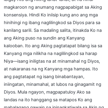
magkaroon ng anumang nagpapabigat sa Aking
konsensiya. Hindi Ko iniisip kung ano ang mga
hinihingi ng ibang naglilingkod sa Diyos para sa
kanilang sarili. Sa madaling salita, itinakda Ko na
ang Aking puso na sundin ang Kanyang
kalooban. Ito ang Aking pagtatapat bilang isa sa
Kanyang mga nilikha na naglilingkod sa harap
Niya—isang iniligtas na at minamahal ng Diyos,
at nakaranas na ng Kanyang mga hampas. Ito
ang pagtatapat ng isang binabantayan,
iniingatan, minamahal, at lubos na ginagamit ng
Diyos. Mula ngayon, magpapatuloy Ako sa
landas na ito hanggang sa matapos Ko ang
mahalagang gawain na ipinagkatiwala sa Akin ng