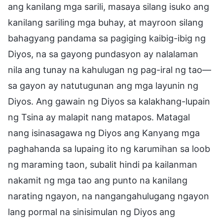
ang kanilang mga sarili, masaya silang isuko ang
kanilang sariling mga buhay, at mayroon silang
bahagyang pandama sa pagiging kaibig-ibig ng
Diyos, na sa gayong pundasyon ay nalalaman
nila ang tunay na kahulugan ng pag-iral ng tao—
sa gayon ay natutugunan ang mga layunin ng
Diyos. Ang gawain ng Diyos sa kalakhang-lupain
ng Tsina ay malapit nang matapos. Matagal
nang isinasagawa ng Diyos ang Kanyang mga
paghahanda sa lupaing ito ng karumihan sa loob
ng maraming taon, subalit hindi pa kailanman
nakamit ng mga tao ang punto na kanilang
narating ngayon, na nangangahulugang ngayon
lang pormal na sinisimulan ng Diyos ang