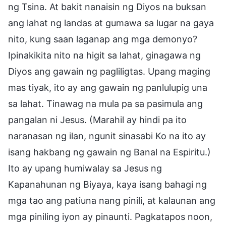
ng Tsina. At bakit nanaisin ng Diyos na buksan
ang lahat ng landas at gumawa sa lugar na gaya
nito, kung saan laganap ang mga demonyo?
Ipinakikita nito na higit sa lahat, ginagawa ng
Diyos ang gawain ng pagliligtas. Upang maging
mas tiyak, ito ay ang gawain ng panlulupig una
sa lahat. Tinawag na mula pa sa pasimula ang
pangalan ni Jesus. (Marahil ay hindi pa ito
naranasan ng ilan, ngunit sinasabi Ko na ito ay
isang hakbang ng gawain ng Banal na Espiritu.)
Ito ay upang humiwalay sa Jesus ng
Kapanahunan ng Biyaya, kaya isang bahagi ng
mga tao ang patiuna nang pinili, at kalaunan ang
mga piniling iyon ay pinaunti. Pagkatapos noon,