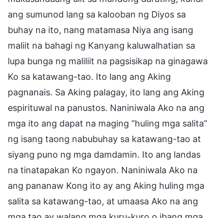
ang sumunod lang sa kalooban ng Diyos sa
buhay na ito, nang matamasa Niya ang isang
maliit na bahagi ng Kanyang kaluwalhatian sa
lupa bunga ng maliliit na pagsisikap na ginagawa
Ko sa katawang-tao. Ito lang ang Aking
pagnanais. Sa Aking palagay, ito lang ang Aking
espirituwal na panustos. Naniniwala Ako na ang
mga ito ang dapat na maging “huling mga salita”
ng isang taong nabubuhay sa katawang-tao at
siyang puno ng mga damdamin. Ito ang landas
na tinatapakan Ko ngayon. Naniniwala Ako na
ang pananaw Kong ito ay ang Aking huling mga
salita sa katawang-tao, at umaasa Ako na ang
mga tao ay walang mga kuru-kuro o ibang mga