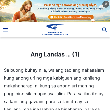
Ang Landas … (1)
Ang Landas … (1)
Sa buong buhay nila, walang tao ang nakaaalam
kung anong uri ng mga kabiguan ang kanilang
makahaharap, ni kung sa anong uri man ng
pagpipino sila mapasasailalim. Para sa ilan ito ay
sa kanilang gawain, para sa ilan ito ay sa
kanilang mga inaasahan sa hinaharap, para sa