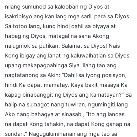
nilang sumunod sa kalooban ng Diyos at
isakripisyo ang kanilang mga sarili para sa Diyos.
Sa totoo lang, kung hindi dahil sa biyaya at
habag ng Diyos, matagal na sana Akong
nalugmok sa putikan. Salamat sa Diyos! Nais
Kong ibigay ang lahat ng kaluwalhatian sa Diyos
upang makapagpahinga Siya. Ilang tao ang
nagtatanong sa Akin: “Dahil sa Iyong posisyon,
hindi Ka dapat mamatay. Kaya bakit masaya Ka
kapag binabanggit ng Diyos ang kamatayan?” Sa
halip na sumagot nang tuwiran, ngumingiti lang
Ako nang bahagya at sinasabi, “Ito ang landas
na dapat Kong tahakin, na dapat Kong ganap na
sundan.” Nagugulumihanan ang mga tao sa