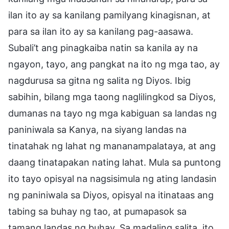
ilan ito ay sa kanilang pamilyang kinagisnan, at
para sa ilan ito ay sa kanilang pag-aasawa.
Subali’t ang pinagkaiba natin sa kanila ay na
ngayon, tayo, ang pangkat na ito ng mga tao, ay
nagdurusa sa gitna ng salita ng Diyos. Ibig
sabihin, bilang mga taong naglilingkod sa Diyos,
dumanas na tayo ng mga kabiguan sa landas ng
paniniwala sa Kanya, na siyang landas na
tinatahak ng lahat ng mananampalataya, at ang
daang tinatapakan nating lahat. Mula sa puntong
ito tayo opisyal na nagsisimula ng ating landasin
ng paniniwala sa Diyos, opisyal na itinataas ang
tabing sa buhay ng tao, at pumapasok sa
tamang landas ng buhay. Sa madaling salita, ito