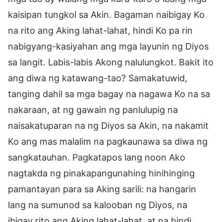
kaisipan tungkol sa Akin. Bagaman naibigay Ko
na rito ang Aking lahat-lahat, hindi Ko pa rin
nabigyang-kasiyahan ang mga layunin ng Diyos
sa langit. Labis-labis Akong nalulungkot. Bakit ito
ang diwa ng katawang-tao? Samakatuwid,
tanging dahil sa mga bagay na nagawa Ko na sa
nakaraan, at ng gawain ng panlulupig na
naisakatuparan na ng Diyos sa Akin, na nakamit
Ko ang mas malalim na pagkaunawa sa diwa ng
sangkatauhan. Pagkatapos lang noon Ako
nagtakda ng pinakapangunahing hinihinging
pamantayan para sa Aking sarili: na hangarin
lang na sumunod sa kalooban ng Diyos, na
ibigay rito ang Aking lahat-lahat, at na hindi