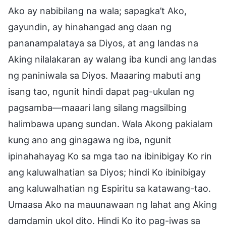
Ako ay nabibilang na wala; sapagka’t Ako,
gayundin, ay hinahangad ang daan ng
pananampalataya sa Diyos, at ang landas na
Aking nilalakaran ay walang iba kundi ang landas
ng paniniwala sa Diyos. Maaaring mabuti ang
isang tao, ngunit hindi dapat pag-ukulan ng
pagsamba—maaari lang silang magsilbing
halimbawa upang sundan. Wala Akong pakialam
kung ano ang ginagawa ng iba, ngunit
ipinahahayag Ko sa mga tao na ibinibigay Ko rin
ang kaluwalhatian sa Diyos; hindi Ko ibinibigay
ang kaluwalhatian ng Espiritu sa katawang-tao.
Umaasa Ako na mauunawaan ng lahat ang Aking
damdamin ukol dito. Hindi Ko ito pag-iwas sa