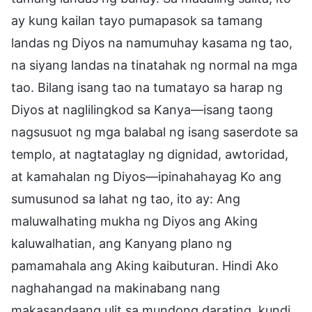
ay kung kailan tayo pumapasok sa tamang
landas ng Diyos na namumuhay kasama ng tao,
na siyang landas na tinatahak ng normal na mga
tao. Bilang isang tao na tumatayo sa harap ng
Diyos at naglilingkod sa Kanya—isang taong
nagsusuot ng mga balabal ng isang saserdote sa
templo, at nagtataglay ng dignidad, awtoridad,
at kamahalan ng Diyos—ipinahahayag Ko ang
sumusunod sa lahat ng tao, ito ay: Ang
maluwalhating mukha ng Diyos ang Aking
kaluwalhatian, ang Kanyang plano ng
pamamahala ang Aking kaibuturan. Hindi Ako
naghahangad na makinabang nang
makasandaang ulit sa mundong darating, kundi