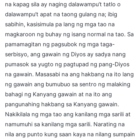
na kapag sila ay naging dalawampu’t tatlo o
dalawampu’t apat na taong gulang na; ibig
sabihin, kasisimula pa lang ng mga tao na
magkaroon ng buhay ng isang normal na tao. Sa
pamamagitan ng pagsubok ng mga taga-
serbisyo, ang gawain ng Diyos ay sadya nang
pumasok sa yugto ng pagtupad ng pang-Diyos
na gawain. Masasabi na ang hakbang na ito lang
ng gawain ang bumubuo sa sentro ng malaking
bahagi ng Kanyang gawain at na ito ang
pangunahing hakbang sa Kanyang gawain.
Nakikilala ng mga tao ang kanilang mga sarili at
namumuhi sa kanilang mga sarili. Narating na
nila ang punto kung saan kaya na nilang sumpain