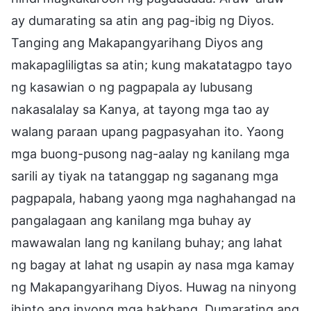
ay dumarating sa atin ang pag-ibig ng Diyos.
Tanging ang Makapangyarihang Diyos ang
makapagliligtas sa atin; kung makatatagpo tayo
ng kasawian o ng pagpapala ay lubusang
nakasalalay sa Kanya, at tayong mga tao ay
walang paraan upang pagpasyahan ito. Yaong
mga buong-pusong nag-aalay ng kanilang mga
sarili ay tiyak na tatanggap ng saganang mga
pagpapala, habang yaong mga naghahangad na
pangalagaan ang kanilang mga buhay ay
mawawalan lang ng kanilang buhay; ang lahat
ng bagay at lahat ng usapin ay nasa mga kamay
ng Makapangyarihang Diyos. Huwag na ninyong
ihinto ang inyong mga hakbang. Dumarating ang