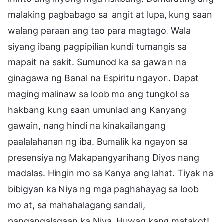
malaking pagbabago sa langit at lupa, kung saan
walang paraan ang tao para magtago. Wala
siyang ibang pagpipilian kundi tumangis sa
mapait na sakit. Sumunod ka sa gawain na
ginagawa ng Banal na Espiritu ngayon. Dapat
maging malinaw sa loob mo ang tungkol sa
hakbang kung saan umunlad ang Kanyang
gawain, nang hindi na kinakailangang
paalalahanan ng iba. Bumalik ka ngayon sa
presensiya ng Makapangyarihang Diyos nang
madalas. Hingin mo sa Kanya ang lahat. Tiyak na
bibigyan ka Niya ng mga paghahayag sa loob
mo at, sa mahahalagang sandali,
pangangalagaan ka Niya. Huwag kang matakot!