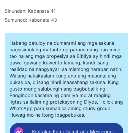
Sinundan:
Kabanata 41
Sumunod:
Kabanata 43
Habang patuloy na dumarami ang mga sakuna,
nagsisimulang matanto ng parami nang paraming
tao na ang mga propesiya sa Bibliya ay hindi mga
gawa-gawang kuwento lamang, kundi isang
realidad na nangyayari sa mismong harapan natin.
Walang nakakaalam kung ano ang mauuna: ang
bukas ba, o isang hindi inaasahang sakuna. Kung
gusto mong salubungin ang pagbabalik ng
Panginoon kasama ng pamilya mo at maging
ligtas sa ilalim ng proteksyon ng Diyos, i-click ang
WhatsApp para sumali sa aming study group.
Huwag mo na itong ipagpabukas.
Kontakin Kami Gamit ang Messenger