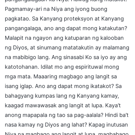
Pagmamay-ari na Niya ang iyong buong
pagkatao. Sa Kanyang proteksyon at Kanyang
pangangalaga, ano ang dapat mong katakutan?
Malapit na ngayon ang katuparan ng kalooban
ng Diyos, at sinumang matatakutin ay malamang
na mabibigo lang. Ang sinasabi Ko sa iyo ay ang
katotohanan. Idilat mo ang espirituwal mong
mga mata. Maaaring magbago ang langit sa
isang iglap. Ano ang dapat mong ikatakot? Sa
bahagyang kumpas lang ng Kanyang kamay,
kaagad mawawasak ang langit at lupa. Kaya’t
anong mapapala ng tao sa pag-aalala? Hindi ba’t
nasa kamay ng Diyos ang lahat? Kapag inutusan
Niya na magbago ang langit at lupa, magbabago