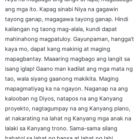
ang mga ito. Kapag sinabi Niya na gagawin
tayong ganap, magagawa tayong ganap. Hindi
kailangan ng taong mag-alala, kundi dapat
mahinahong magpatuloy. Gayunpaman, hangga’t
kaya mo, dapat kang makinig at maging
mapagbantay. Maaaring magbago ang langit sa
isang iglap! Gaano man kadilat ang mga mata ng
tao, wala siyang gaanong makikita. Maging
mapagmatiyag ka na ngayon. Naganap na ang
kalooban ng Diyos, natapos na ang Kanyang
proyekto, nagtagumpay na ang Kanyang plano,
at nakarating na lahat ng Kanyang mga anak na
lalaki sa Kanyang trono. Sama-sama silang
hahatol sa lahat ng bansa at lahat ng lahi