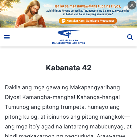
Kabanata 42
Kabanata 42
Dakila ang mga gawa ng Makapangyarihang
Diyos! Kamangha-mangha! Kahanga-hanga!
Tumunog ang pitong trumpeta, humayo ang
pitong kulog, at ibinuhos ang pitong mangkok—
ang mga ito’y agad na lantarang mabubunyag, at
hindi magkakaroon ng pagdududa. Araw-araw