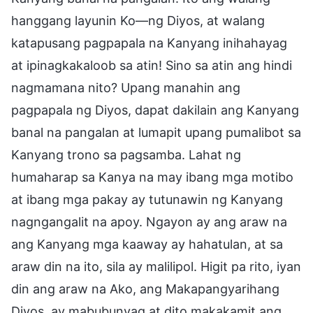
hanggang layunin Ko—ng Diyos, at walang
katapusang pagpapala na Kanyang inihahayag
at ipinagkakaloob sa atin! Sino sa atin ang hindi
nagmamana nito? Upang manahin ang
pagpapala ng Diyos, dapat dakilain ang Kanyang
banal na pangalan at lumapit upang pumalibot sa
Kanyang trono sa pagsamba. Lahat ng
humaharap sa Kanya na may ibang mga motibo
at ibang mga pakay ay tutunawin ng Kanyang
nagngangalit na apoy. Ngayon ay ang araw na
ang Kanyang mga kaaway ay hahatulan, at sa
araw din na ito, sila ay malilipol. Higit pa rito, iyan
din ang araw na Ako, ang Makapangyarihang
Diyos, ay mabubunyag at dito makakamit ang