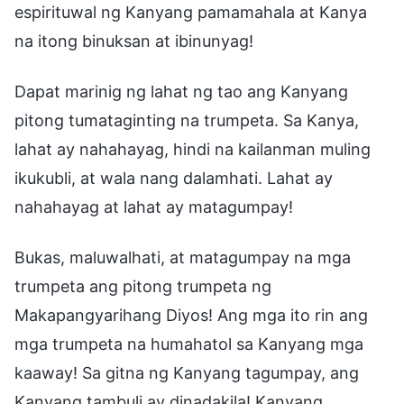
espirituwal ng Kanyang pamamahala at Kanya
na itong binuksan at ibinunyag!
Dapat marinig ng lahat ng tao ang Kanyang
pitong tumataginting na trumpeta. Sa Kanya,
lahat ay nahahayag, hindi na kailanman muling
ikukubli, at wala nang dalamhati. Lahat ay
nahahayag at lahat ay matagumpay!
Bukas, maluwalhati, at matagumpay na mga
trumpeta ang pitong trumpeta ng
Makapangyarihang Diyos! Ang mga ito rin ang
mga trumpeta na humahatol sa Kanyang mga
kaaway! Sa gitna ng Kanyang tagumpay, ang
Kanyang tambuli ay dinadakila! Kanyang