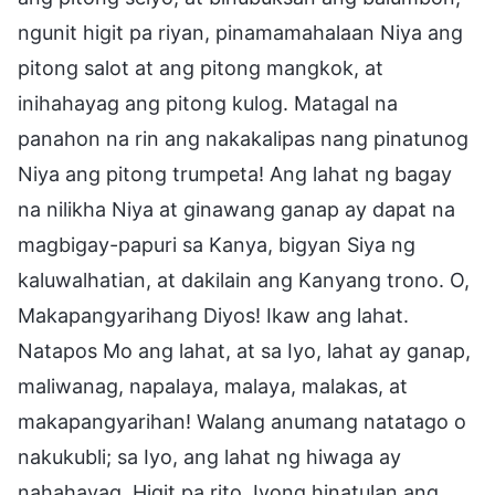
ngunit higit pa riyan, pinamamahalaan Niya ang
pitong salot at ang pitong mangkok, at
inihahayag ang pitong kulog. Matagal na
panahon na rin ang nakakalipas nang pinatunog
Niya ang pitong trumpeta! Ang lahat ng bagay
na nilikha Niya at ginawang ganap ay dapat na
magbigay-papuri sa Kanya, bigyan Siya ng
kaluwalhatian, at dakilain ang Kanyang trono. O,
Makapangyarihang Diyos! Ikaw ang lahat.
Natapos Mo ang lahat, at sa Iyo, lahat ay ganap,
maliwanag, napalaya, malaya, malakas, at
makapangyarihan! Walang anumang natatago o
nakukubli; sa Iyo, ang lahat ng hiwaga ay
nahahayag. Higit pa rito, Iyong hinatulan ang