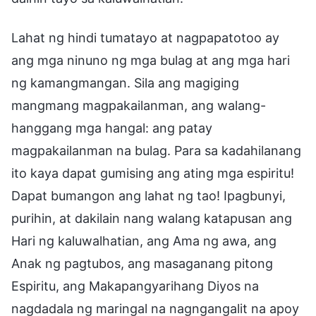
Lahat ng hindi tumatayo at nagpapatotoo ay
ang mga ninuno ng mga bulag at ang mga hari
ng kamangmangan. Sila ang magiging
mangmang magpakailanman, ang walang-
hanggang mga hangal: ang patay
magpakailanman na bulag. Para sa kadahilanang
ito kaya dapat gumising ang ating mga espiritu!
Dapat bumangon ang lahat ng tao! Ipagbunyi,
purihin, at dakilain nang walang katapusan ang
Hari ng kaluwalhatian, ang Ama ng awa, ang
Anak ng pagtubos, ang masaganang pitong
Espiritu, ang Makapangyarihang Diyos na
nagdadala ng maringal na nagngangalit na apoy