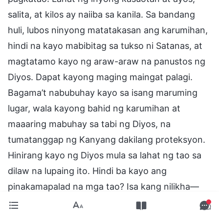
salita, at kilos ay naiiba sa kanila. Sa bandang
huli, lubos ninyong matatakasan ang karumihan,
hindi na kayo mabibitag sa tukso ni Satanas, at
magtatamo kayo ng araw-araw na panustos ng
Diyos. Dapat kayong maging maingat palagi.
Bagama’t nabubuhay kayo sa isang maruming
lugar, wala kayong bahid ng karumihan at
maaaring mabuhay sa tabi ng Diyos, na
tumatanggap ng Kanyang dakilang proteksyon.
Hinirang kayo ng Diyos mula sa lahat ng tao sa
dilaw na lupaing ito. Hindi ba kayo ang
pinakamapalad na mga tao? Isa kang nilikha—
mangyari pa ay dapat mong sambahin ang Diyos
at hangaring mamuhay nang makahulugan. Kung