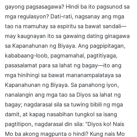
gayong pagsasagawa? Hindi ba ito pagsunod sa
mga regulasyon? Dati-rati, nagsanay ang mga
tao na mamuhay sa espiritu sa bawat sandali—
may kaugnayan ito sa gawaing dating ginagawa
sa Kapanahunan ng Biyaya. Ang pagpipitagan,
kababaang-loob, pagmamahal, pagtitiyaga,
pasasalamat para sa lahat ng bagay—ito ang
mga hinihingi sa bawat mananampalataya sa
Kapanahunan ng Biyaya. Sa panahong iyon,
nanalangin ang mga tao sa Diyos sa lahat ng
bagay; nagdarasal sila sa tuwing bibili ng mga
damit, at kapag nasabihan tungkol sa isang
pagtitipon, nagdarasal din sila: “Diyos ko! Nais
Mo ba akong magpunta o hindi? Kung nais Mo