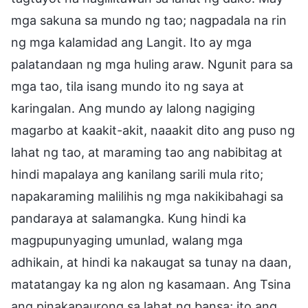
mga sakuna sa mundo ng tao; nagpadala na rin
ng mga kalamidad ang Langit. Ito ay mga
palatandaan ng mga huling araw. Ngunit para sa
mga tao, tila isang mundo ito ng saya at
karingalan. Ang mundo ay lalong nagiging
magarbo at kaakit-akit, naaakit dito ang puso ng
lahat ng tao, at maraming tao ang nabibitag at
hindi mapalaya ang kanilang sarili mula rito;
napakaraming malilihis ng mga nakikibahagi sa
pandaraya at salamangka. Kung hindi ka
magpupunyaging umunlad, walang mga
adhikain, at hindi ka nakaugat sa tunay na daan,
matatangay ka ng alon ng kasamaan. Ang Tsina
ang pinakapaurong sa lahat ng bansa; ito ang