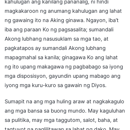
kahulugan ang kanilang pananalig, ni hindi
magkakaroon ng anumang kahulugan ang lahat
ng gawaing ito na Aking ginawa. Ngayon, iba’t
iba ang paraan Ko ng pagsasalita; sumandali
Akong lubhang nasusuklam sa mga tao, at
pagkatapos ay sumandali Akong lubhang
mapagmahal sa kanila; ginagawa Ko ang lahat
ng ito upang makagawa ng pagbabago sa iyong
mga disposisyon, gayundin upang mabago ang
iyong mga kuru-kuro sa gawain ng Diyos.
Sumapit na ang mga huling araw at nagkakagulo
ang mga bansa sa buong mundo. May kaguluhan
sa pulitika, may mga taggutom, salot, baha, at
tagtuyot na naglilitawan sa lahat ng dako. May