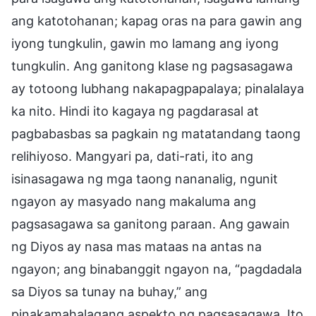
ang katotohanan; kapag oras na para gawin ang
iyong tungkulin, gawin mo lamang ang iyong
tungkulin. Ang ganitong klase ng pagsasagawa
ay totoong lubhang nakapagpapalaya; pinalalaya
ka nito. Hindi ito kagaya ng pagdarasal at
pagbabasbas sa pagkain ng matatandang taong
relihiyoso. Mangyari pa, dati-rati, ito ang
isinasagawa ng mga taong nananalig, ngunit
ngayon ay masyado nang makaluma ang
pagsasagawa sa ganitong paraan. Ang gawain
ng Diyos ay nasa mas mataas na antas na
ngayon; ang binabanggit ngayon na, “pagdadala
sa Diyos sa tunay na buhay,” ang
pinakamahalagang aspekto ng pagsasagawa. Ito