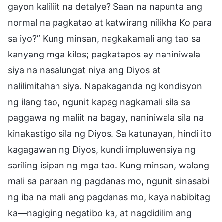
gayon kaliliit na detalye? Saan na napunta ang
normal na pagkatao at katwirang nilikha Ko para
sa iyo?” Kung minsan, nagkakamali ang tao sa
kanyang mga kilos; pagkatapos ay naniniwala
siya na nasalungat niya ang Diyos at
nalilimitahan siya. Napakaganda ng kondisyon
ng ilang tao, ngunit kapag nagkamali sila sa
paggawa ng maliit na bagay, naniniwala sila na
kinakastigo sila ng Diyos. Sa katunayan, hindi ito
kagagawan ng Diyos, kundi impluwensiya ng
sariling isipan ng mga tao. Kung minsan, walang
mali sa paraan ng pagdanas mo, ngunit sinasabi
ng iba na mali ang pagdanas mo, kaya nabibitag
ka—nagiging negatibo ka, at nagdidilim ang