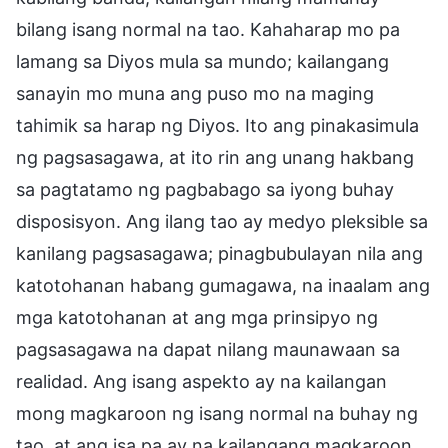
bilang isang normal na tao. Kahaharap mo pa
lamang sa Diyos mula sa mundo; kailangang
sanayin mo muna ang puso mo na maging
tahimik sa harap ng Diyos. Ito ang pinakasimula
ng pagsasagawa, at ito rin ang unang hakbang
sa pagtatamo ng pagbabago sa iyong buhay
disposisyon. Ang ilang tao ay medyo pleksible sa
kanilang pagsasagawa; pinagbubulayan nila ang
katotohanan habang gumagawa, na inaalam ang
mga katotohanan at ang mga prinsipyo ng
pagsasagawa na dapat nilang maunawaan sa
realidad. Ang isang aspekto ay na kailangan
mong magkaroon ng isang normal na buhay ng
tao, at ang isa pa ay na kailangang magkaroon