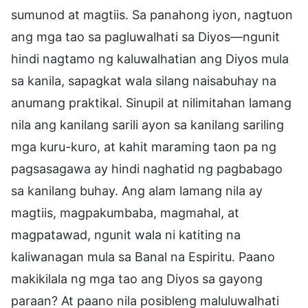
sumunod at magtiis. Sa panahong iyon, nagtuon
ang mga tao sa pagluwalhati sa Diyos—ngunit
hindi nagtamo ng kaluwalhatian ang Diyos mula
sa kanila, sapagkat wala silang naisabuhay na
anumang praktikal. Sinupil at nilimitahan lamang
nila ang kanilang sarili ayon sa kanilang sariling
mga kuru-kuro, at kahit maraming taon pa ng
pagsasagawa ay hindi naghatid ng pagbabago
sa kanilang buhay. Ang alam lamang nila ay
magtiis, magpakumbaba, magmahal, at
magpatawad, ngunit wala ni katiting na
kaliwanagan mula sa Banal na Espiritu. Paano
makikilala ng mga tao ang Diyos sa gayong
paraan? At paano nila posibleng maluluwalhati