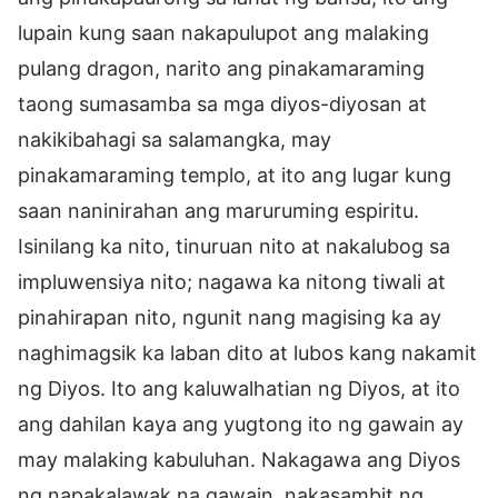
lupain kung saan nakapulupot ang malaking
pulang dragon, narito ang pinakamaraming
taong sumasamba sa mga diyos-diyosan at
nakikibahagi sa salamangka, may
pinakamaraming templo, at ito ang lugar kung
saan naninirahan ang maruruming espiritu.
Isinilang ka nito, tinuruan nito at nakalubog sa
impluwensiya nito; nagawa ka nitong tiwali at
pinahirapan nito, ngunit nang magising ka ay
naghimagsik ka laban dito at lubos kang nakamit
ng Diyos. Ito ang kaluwalhatian ng Diyos, at ito
ang dahilan kaya ang yugtong ito ng gawain ay
may malaking kabuluhan. Nakagawa ang Diyos
ng napakalawak na gawain, nakasambit ng