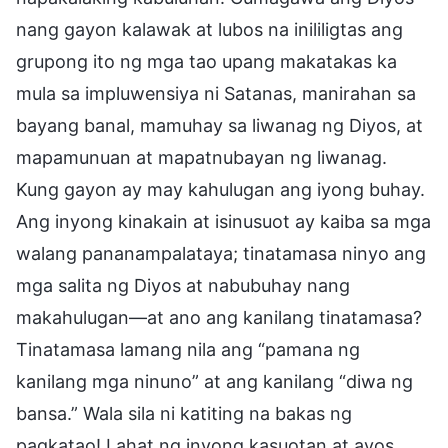
nang gayon kalawak at lubos na inililigtas ang
grupong ito ng mga tao upang makatakas ka
mula sa impluwensiya ni Satanas, manirahan sa
bayang banal, mamuhay sa liwanag ng Diyos, at
mapamunuan at mapatnubayan ng liwanag.
Kung gayon ay may kahulugan ang iyong buhay.
Ang inyong kinakain at isinusuot ay kaiba sa mga
walang pananampalataya; tinatamasa ninyo ang
mga salita ng Diyos at nabubuhay nang
makahulugan—at ano ang kanilang tinatamasa?
Tinatamasa lamang nila ang “pamana ng
kanilang mga ninuno” at ang kanilang “diwa ng
bansa.” Wala sila ni katiting na bakas ng
pagkatao! Lahat ng inyong kasuotan at ayos,