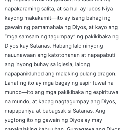
napakaraming salita, at sa huli ay lubos Niya
kayong makakamit—ito ay isang bahagi ng
gawain ng pamamahala ng Diyos, at kayo ang
“mga samsam ng tagumpay” ng pakikibaka ng
Diyos kay Satanas. Habang lalo ninyong
nauunawaan ang katotohanan at napapabuti
ang inyong buhay sa iglesia, lalong
napapanikluhod ang malaking pulang dragon.
Lahat ng ito ay mga bagay ng espirituwal na
mundo—ito ang mga pakikibaka ng espirituwal
na mundo, at kapag nagtagumpay ang Diyos,
mapapahiya at babagsak si Satanas. Ang
yugtong ito ng gawain ng Diyos ay may
napakalaking kabuluhan. Gumagawa ang Diyos