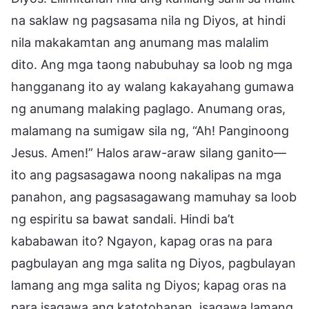
na saklaw ng pagsasama nila ng Diyos, at hindi
nila makakamtan ang anumang mas malalim
dito. Ang mga taong nabubuhay sa loob ng mga
hangganang ito ay walang kakayahang gumawa
ng anumang malaking paglago. Anumang oras,
malamang na sumigaw sila ng, “Ah! Panginoong
Jesus. Amen!” Halos araw-araw silang ganito—
ito ang pagsasagawa noong nakalipas na mga
panahon, ang pagsasagawang mamuhay sa loob
ng espiritu sa bawat sandali. Hindi ba’t
kababawan ito? Ngayon, kapag oras na para
pagbulayan ang mga salita ng Diyos, pagbulayan
lamang ang mga salita ng Diyos; kapag oras na
para isagawa ang katotohanan, isagawa lamang