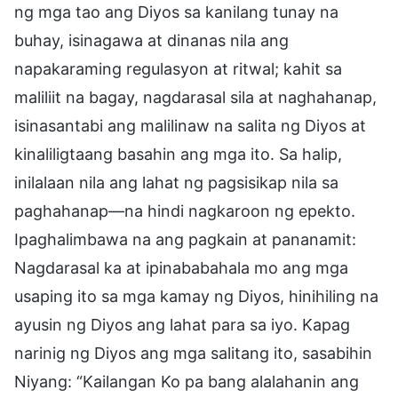
ng mga tao ang Diyos sa kanilang tunay na
buhay, isinagawa at dinanas nila ang
napakaraming regulasyon at ritwal; kahit sa
maliliit na bagay, nagdarasal sila at naghahanap,
isinasantabi ang malilinaw na salita ng Diyos at
kinaliligtaang basahin ang mga ito. Sa halip,
inilalaan nila ang lahat ng pagsisikap nila sa
paghahanap—na hindi nagkaroon ng epekto.
Ipaghalimbawa na ang pagkain at pananamit:
Nagdarasal ka at ipinababahala mo ang mga
usaping ito sa mga kamay ng Diyos, hinihiling na
ayusin ng Diyos ang lahat para sa iyo. Kapag
narinig ng Diyos ang mga salitang ito, sasabihin
Niyang: “Kailangan Ko pa bang alalahanin ang