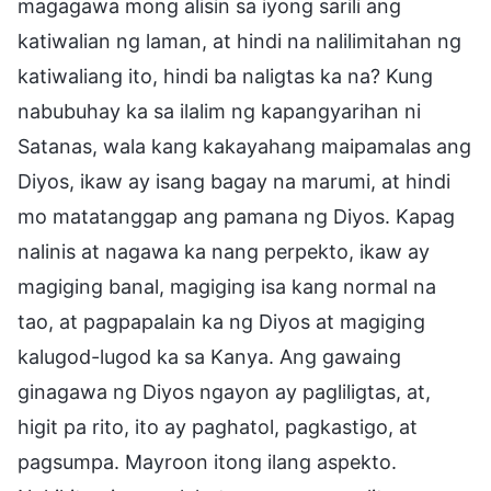
magagawa mong alisin sa iyong sarili ang
katiwalian ng laman, at hindi na nalilimitahan ng
katiwaliang ito, hindi ba naligtas ka na? Kung
nabubuhay ka sa ilalim ng kapangyarihan ni
Satanas, wala kang kakayahang maipamalas ang
Diyos, ikaw ay isang bagay na marumi, at hindi
mo matatanggap ang pamana ng Diyos. Kapag
nalinis at nagawa ka nang perpekto, ikaw ay
magiging banal, magiging isa kang normal na
tao, at pagpapalain ka ng Diyos at magiging
kalugod-lugod ka sa Kanya. Ang gawaing
ginagawa ng Diyos ngayon ay pagliligtas, at,
higit pa rito, ito ay paghatol, pagkastigo, at
pagsumpa. Mayroon itong ilang aspekto.