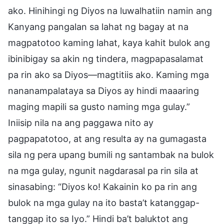
ako. Hinihingi ng Diyos na luwalhatiin namin ang
Kanyang pangalan sa lahat ng bagay at na
magpatotoo kaming lahat, kaya kahit bulok ang
ibinibigay sa akin ng tindera, magpapasalamat
pa rin ako sa Diyos—magtitiis ako. Kaming mga
nananampalataya sa Diyos ay hindi maaaring
maging mapili sa gusto naming mga gulay.”
Iniisip nila na ang paggawa nito ay
pagpapatotoo, at ang resulta ay na gumagasta
sila ng pera upang bumili ng santambak na bulok
na mga gulay, ngunit nagdarasal pa rin sila at
sinasabing: “Diyos ko! Kakainin ko pa rin ang
bulok na mga gulay na ito basta’t katanggap-
tanggap ito sa Iyo.” Hindi ba’t baluktot ang