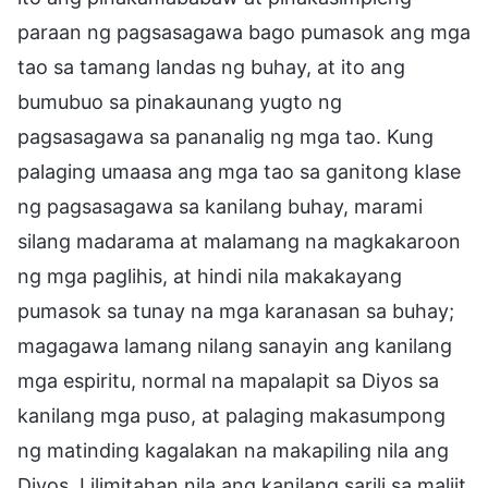
paraan ng pagsasagawa bago pumasok ang mga
tao sa tamang landas ng buhay, at ito ang
bumubuo sa pinakaunang yugto ng
pagsasagawa sa pananalig ng mga tao. Kung
palaging umaasa ang mga tao sa ganitong klase
ng pagsasagawa sa kanilang buhay, marami
silang madarama at malamang na magkakaroon
ng mga paglihis, at hindi nila makakayang
pumasok sa tunay na mga karanasan sa buhay;
magagawa lamang nilang sanayin ang kanilang
mga espiritu, normal na mapalapit sa Diyos sa
kanilang mga puso, at palaging makasumpong
ng matinding kagalakan na makapiling nila ang
Diyos. Lilimitahan nila ang kanilang sarili sa maliit