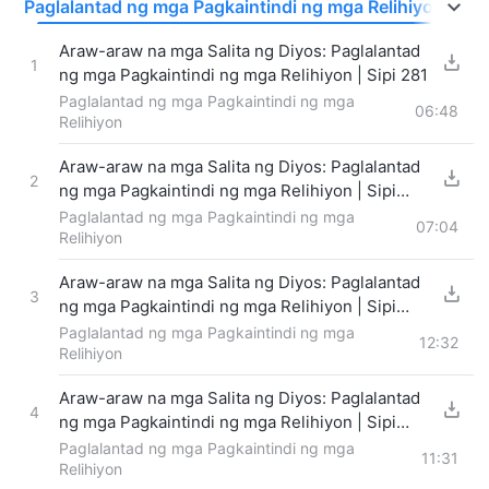
a
Paglalantad ng mga Pagkaintindi ng mga Relihiyon
Pa
Araw-araw na mga Salita ng Diyos: Paglalantad
1
ng mga Pagkaintindi ng mga Relihiyon | Sipi 281
Paglalantad ng mga Pagkaintindi ng mga
06:48
Relihiyon
Araw-araw na mga Salita ng Diyos: Paglalantad
2
ng mga Pagkaintindi ng mga Relihiyon | Sipi
282
Paglalantad ng mga Pagkaintindi ng mga
07:04
Relihiyon
Araw-araw na mga Salita ng Diyos: Paglalantad
3
ng mga Pagkaintindi ng mga Relihiyon | Sipi
283
Paglalantad ng mga Pagkaintindi ng mga
12:32
Relihiyon
Araw-araw na mga Salita ng Diyos: Paglalantad
4
ng mga Pagkaintindi ng mga Relihiyon | Sipi
284
Paglalantad ng mga Pagkaintindi ng mga
11:31
Relihiyon