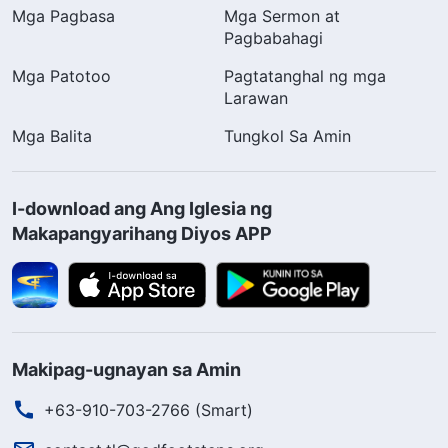
Mga Pagbasa
Mga Sermon at
Pagbabahagi
Mga Patotoo
Pagtatanghal ng mga
Larawan
Mga Balita
Tungkol Sa Amin
I-download ang Ang Iglesia ng
Makapangyarihang Diyos APP
Makipag-ugnayan sa Amin
+63-910-703-2766 (Smart)