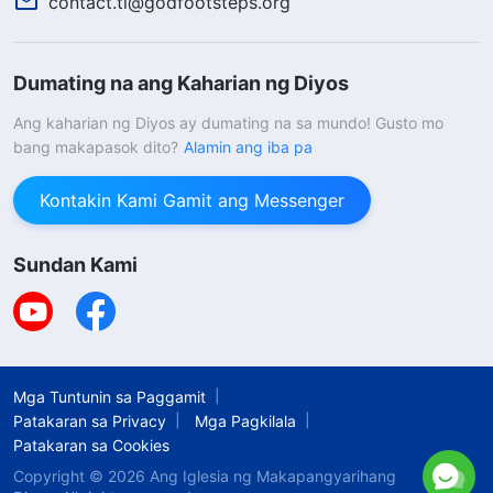
contact.tl@godfootsteps.org
Dumating na ang Kaharian ng Diyos
Ang kaharian ng Diyos ay dumating na sa mundo! Gusto mo
bang makapasok dito?
Alamin ang iba pa
Kontakin Kami Gamit ang Messenger
Sundan Kami
Mga Tuntunin sa Paggamit
Patakaran sa Privacy
Mga Pagkilala
Patakaran sa Cookies
Copyright © 2026
Ang Iglesia ng Makapangyarihang