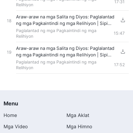
17:31
Relihiyon
Araw-araw na mga Salita ng Diyos: Paglalantad
18
ng mga Pagkaintindi ng mga Relihiyon | Sipi
298
Paglalantad ng mga Pagkaintindi ng mga
15:47
Relihiyon
Araw-araw na mga Salita ng Diyos: Paglalantad
19
ng mga Pagkaintindi ng mga Relihiyon | Sipi
299
Paglalantad ng mga Pagkaintindi ng mga
17:52
Relihiyon
Menu
Home
Mga Aklat
Mga Video
Mga Himno