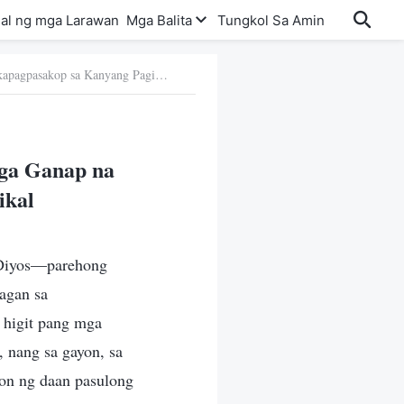
al ng mga Larawan
Mga Balita
Tungkol Sa Amin
Yaong mga Tunay na Nagmamahal sa Diyos ay Yaong mga Ganap na Nakakapagpasakop sa Kanyang Pagiging Praktikal
ga Ganap na
ikal
 Diyos—parehong
agan sa
 higit pang mga
, nang sa gayon, sa
on ng daan pasulong