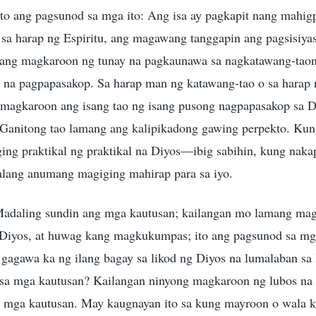
o ang pagsunod sa mga ito: Ang isa ay pagkapit nang mahigp
 sa harap ng Espiritu, ang magawang tanggapin ang pagsisiyas
ang magkaroon ng tunay na pagkaunawa sa nagkatawang-taon
 na pagpapasakop. Sa harap man ng katawang-tao o sa harap n
 magkaroon ang isang tao ng isang pusong nagpapasakop sa D
 Ganitong tao lamang ang kalipikadong gawing perpekto. Ku
ing praktikal ng praktikal na Diyos—ibig sabihin, kung naka
lang anumang magiging mahirap para sa iyo.
“Madaling sundin ang mga kautusan; kailangan mo lamang mags
 Diyos, at huwag kang magkukumpas; ito ang pagsunod sa m
 gagawa ka ng ilang bagay sa likod ng Diyos na lumalaban sa
 sa mga kautusan? Kailangan ninyong magkaroon ng lubos na
 mga kautusan. May kaugnayan ito sa kung mayroon o wala k