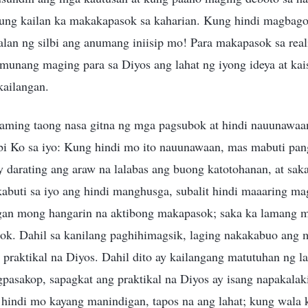
kung kailan ka makakapasok sa kaharian. Kung hindi magbago
lan ng silbi ang anumang iniisip mo! Para makapasok sa real
 munang maging para sa Diyos ang lahat ng iyong ideya at ka
kailangan.
aming taong nasa gitna ng mga pagsubok at hindi nauunawaa
abi Ko sa iyo: Kung hindi mo ito nauunawaan, mas mabuti pa
 darating ang araw na lalabas ang buong katotohanan, at sak
uti sa iyo ang hindi manghusga, subalit hindi maaaring ma
gan mong hangarin na aktibong makapasok; saka ka lamang m
ok. Dahil sa kanilang paghihimagsik, laging nakakabuo ang
 praktikal na Diyos. Dahil dito ay kailangang matutuhan ng l
asakop, sapagkat ang praktikal na Diyos ay isang napakalak
hindi mo kayang manindigan, tapos na ang lahat; kung wala