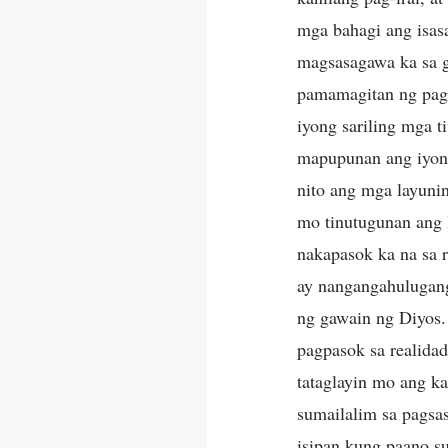
mga bahagi ang isas
magsasagawa ka sa g
pamamagitan ng pagk
iyong sariling mga 
mapupunan ang iyon
nito ang mga layunin
mo tinutugunan ang 
nakapasok ka na sa 
ay nangangahulugan
ng gawain ng Diyos.
pagpasok sa realida
tataglayin mo ang k
sumailalim sa pagsa
isipan kung paano s