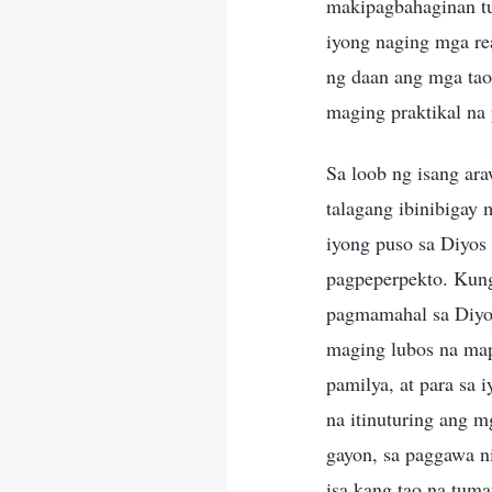
makipagbahaginan tu
iyong naging mga re
ng daan ang mga tao 
maging praktikal na
Sa loob ng isang ara
talagang ibinibigay 
iyong puso sa Diyos
pagpeperpekto. Kung
pagmamahal sa Diyos
maging lubos na map
pamilya, at para sa 
na itinuturing ang m
gayon, sa paggawa n
isa kang tao na tum