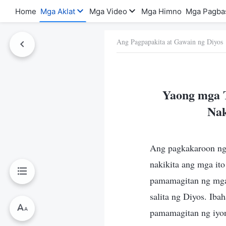
Home
Mga Aklat
Mga Video
Mga Himno
Mga Pagba
Ang Pagpapakita at Gawain ng Diyos
a Ito
Yaong mga 
Nak
Ang pagkakaroon ng
nakikita ang mga it
pamamagitan ng mga 
salita ng Diyos. Iba
pamamagitan ng iyon