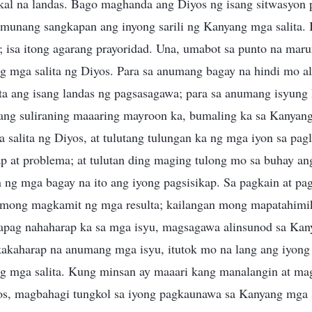
kal na landas. Bago maghanda ang Diyos ng isang sitwasyon p
 munang sangkapan ang inyong sarili ng Kanyang mga salita. I
t; isa itong agarang prayoridad. Una, umabot sa punto na mar
 mga salita ng Diyos. Para sa anumang bagay na hindi mo a
ta ang isang landas ng pagsasagawa; para sa anumang isyung
g suliraning maaaring mayroon ka, bumaling ka sa Kanyang
salita ng Diyos, at tulutang tulungan ka ng mga iyon sa pag
ap at problema; at tulutan ding maging tulong mo sa buhay 
n ng mga bagay na ito ang iyong pagsisikap. Sa pagkain at pa
 mong magkamit ng mga resulta; kailangan mong mapatahimik
pag nahaharap ka sa mga isyu, magsagawa alinsunod sa Kany
akaharap na anumang mga isyu, itutok mo na lang ang iyong s
 mga salita. Kung minsan ay maaari kang manalangin at mag
, magbahagi tungkol sa iyong pagkaunawa sa Kanyang mga sa