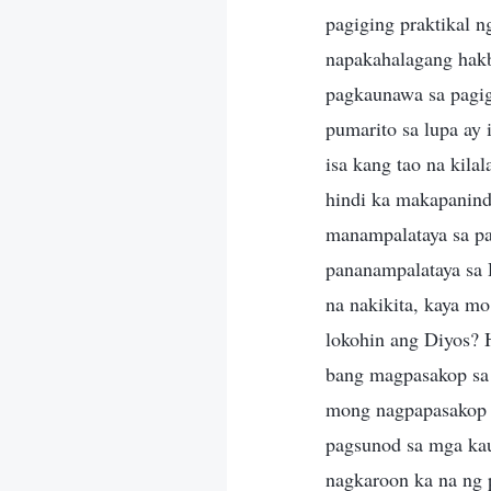
pagiging praktikal 
napakahalagang hakb
pagkaunawa sa pagig
pumarito sa lupa ay
isa kang tao na kil
hindi ka makapanindi
manampalataya sa pa
pananampalataya sa 
na nakikita, kaya m
lokohin ang Diyos? 
bang magpasakop sa E
mong nagpapasakop k
pagsunod sa mga kau
nagkaroon ka na ng 