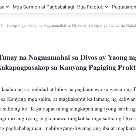
sa
Mga Sermon at Pagbabahagi
Mga Patotoo
Pagtatangh
Tunay na Nagmamahal sa Diyos ay Yaong m
akapagpasakop sa Kanyang Pagiging Prakt
 kaalaman sa realidad at lubos na pagkaunawa sa gawain ng
o sa Kanyang mga salita, at magkakamit ka lamang ng kaliwan
salitang ito. Kaya dapat mong sangkapan ang iyong sarili ng
hagi mo ang iyong pagkaunawa tungkol sa mga salita ng Diyos
g pagbabahaginan, mabibigyang-liwanag ang iba at magkaro