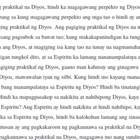
ng praktikal na Diyos, hindi ka magagawang perpekto ng Diyo
ang sa kung magagawang perpekto ang mga tao o hindi ay a
ing praktikal ng Diyos. Ang pagiging praktikal ng Diyos na 
 isang pagsubok sa bawat tao; kung makakapanindigan ka tung
ala ang Diyos, at magiging isa kang tao na tunay na nagmamah
gan tungkol dito, at sa Espiritu ka lamang nananampalataya 
giging praktikal ng Diyos, gaano man kahusay ang ginagawa
Diyos, mawawalan iyan ng silbi. Kung hindi mo kayang mana
o bang manampalataya sa Espiritu ng Diyos? Hindi ba tinata
Hindi ka mapagpasakop sa nakikita at nahihipong Diyos, kay
spiritu? Ang Espiritu ay hindi nakikita at hindi nahihipo, ka
a sa Espiritu ng Diyos, hindi ba kalokohan lamang ang sina
tusan ay ang pagkakaroon ng pagkaunawa sa praktikal na Di
pagkaunawa sa praktikal na Diyos, magagawa mo nang sundi