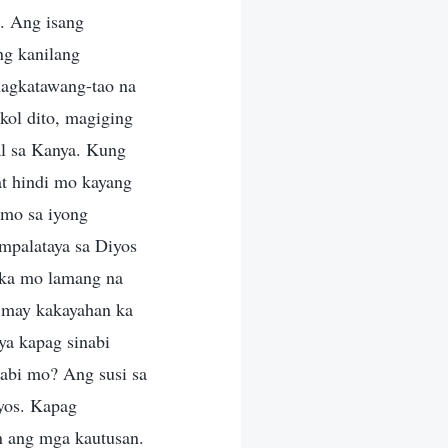
s. Ang isang
ng kanilang
nagkatawang-tao na
kol dito, magiging
al sa Kanya. Kung
at hindi mo kayang
 mo sa iyong
mpalataya sa Diyos
ngka mo lamang na
a may kakayahan ka
ya kapag sinabi
sabi mo? Ang susi sa
yos. Kapag
n ang mga kautusan.