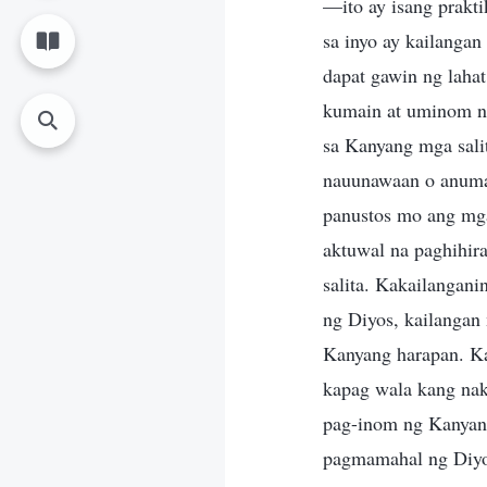
—ito ay isang prakti
sa inyo ay kailangan
dapat gawin ng laha
kumain at uminom ng
sa Kanyang mga sali
nauunawaan o anuman
panustos mo ang mga 
aktuwal na paghihir
salita. Kakailangani
ng Diyos, kailangan
Kanyang harapan. Ka
kapag wala kang nak
pag-inom ng Kanyang
pagmamahal ng Diyos