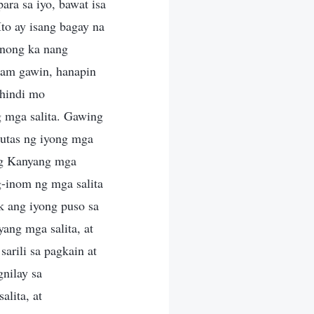
ara sa iyo, bawat isa
to ay isang bagay na
unong ka nang
lam gawin, hanapin
 hindi mo
 mga salita. Gawing
lutas ng iyong mga
ang Kanyang mga
g-inom ng mga salita
 ang iyong puso sa
ang mga salita, at
arili sa pagkain at
nilay sa
lita, at