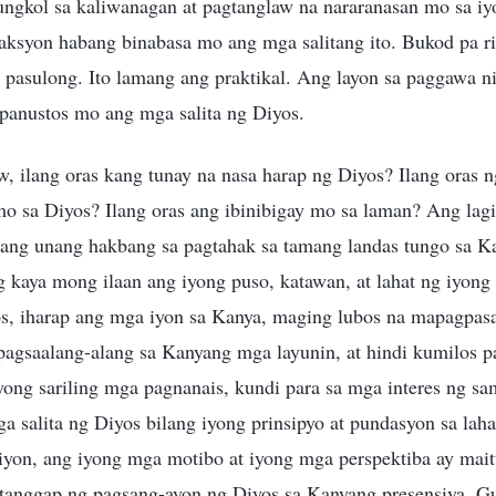
ngkol sa kaliwanagan at pagtanglaw na nararanasan mo sa iy
aksyon habang binabasa mo ang mga salitang ito. Bukod pa r
pasulong. Ito lamang ang praktikal. Ang layon sa paggawa ni
 panustos mo ang mga salita ng Diyos.
w, ilang oras kang tunay na nasa harap ng Diyos? Ilang oras 
mo sa Diyos? Ilang oras ang ibinibigay mo sa laman? Ang lag
 ang unang hakbang sa pagtahak sa tamang landas tungo sa K
 kaya mong ilaan ang iyong puso, katawan, at lahat ng iyong
, iharap ang mga iyon sa Kanya, maging lubos na mapagpasa
agsaalang-alang sa Kanyang mga layunin, at hindi kumilos pa
iyong sariling mga pagnanais, kundi para sa mga interes ng s
ga salita ng Diyos bilang iyong prinsipyo at pundasyon sa lah
iyon, ang iyong mga motibo at iyong mga perspektiba ay mait
atanggap ng pagsang-ayon ng Diyos sa Kanyang presensiya. G