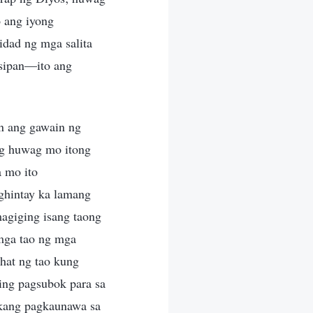
 ang iyong
idad ng mga salita
isipan—ito ang
n ang gawain ng
ng huwag mo itong
a mo ito
ghintay ka lamang
agiging isang taong
 mga tao ng mga
ahat ng tao kung
ing pagsubok para sa
 kang pagkaunawa sa