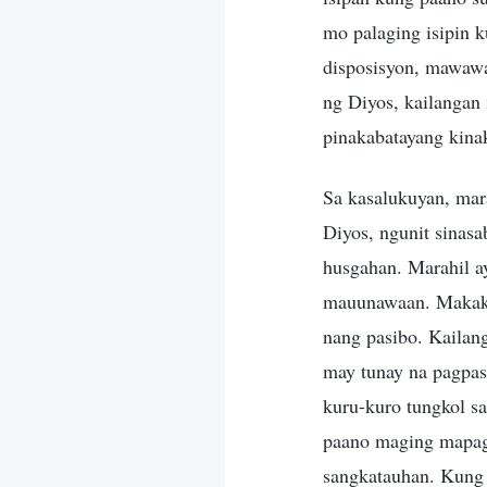
mo palaging isipin 
disposisyon, mawawa
ng Diyos, kailangan
pinakabatayang kina
Sa kasalukuyan, mar
Diyos, ngunit sinas
husgahan. Marahil ay
mauunawaan. Makakab
nang pasibo. Kailan
may tunay na pagpas
kuru-kuro tungkol sa
paano maging mapagp
sangkatauhan. Kung 