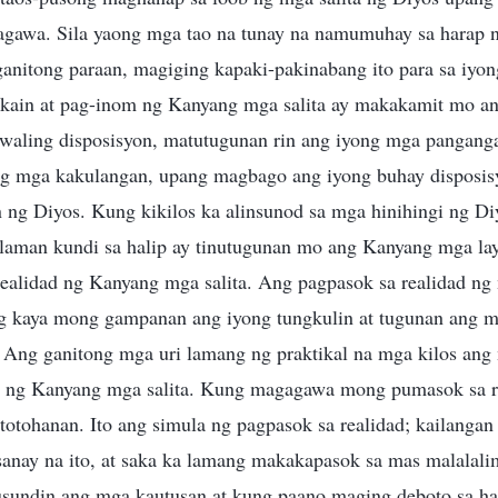
agawa. Sila yaong mga tao na tunay na namumuhay sa harap 
anitong paraan, magiging kapaki-pakinabang ito para sa iyon
ain at pag-inom ng Kanyang mga salita ay makakamit mo ang
tiwaling disposisyon, matutugunan rin ang iyong mga panganga
g mga kakulangan, upang magbago ang iyong buhay disposis
 ng Diyos. Kung kikilos ka alinsunod sa mga hinihingi ng Diy
laman kundi sa halip ay tinutugunan mo ang Kanyang mga lay
realidad ng Kanyang mga salita. Ang pagpasok sa realidad ng 
g kaya mong gampanan ang iyong tungkulin at tugunan ang 
 Ang ganitong mga uri lamang ng praktikal na mga kilos ang
d ng Kanyang mga salita. Kung magagawa mong pumasok sa re
atotohanan. Ito ang simula ng pagpasok sa realidad; kailang
sanay na ito, at saka ka lamang makakapasok sa mas malalalim
usundin ang mga kautusan at kung paano maging deboto sa h