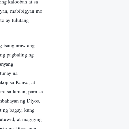
ong kalooban at sa
iyan, mabibigyan mo
to ay tulutang
ng isang araw ang
ing pagbaling ng
anyang
 tunay na
kop sa Kanya, at
ra sa laman, para sa
ambahayan ng Diyos,
at ng bagay, kung
utuwid, at magiging
usto ng Diyos ang