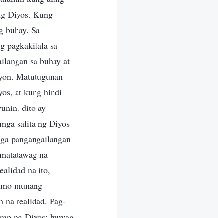
ng Diyos. Kung
g buhay. Sa
 pagkakilala sa
ilangan sa buhay at
yon. Matutugunan
os, at kung hindi
unin, dito ay
mga salita ng Diyos
mga pangangailangan
 matatawag na
alidad na ito,
an mo munang
 na realidad. Pag-
arap ng Diyos; huwag