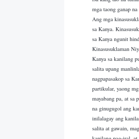
mga taong ganap na 
Ang mga kinasusukla
sa Kanya. Kinasusu
sa Kanya ngunit hin
Kinasusuklaman Niya
Kanya sa kanilang p
salita upang manlinl
nagpapasakop sa Ka
partikular, yaong m
mayabang pa, at sa 
na ginugugol ang kan
inilalagay ang kani
salita at gawain, m
kanilang pag-iral, a