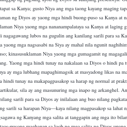
tapat sa Kanya; gusto Niya ang mga taong kayang maging tap
man ng Diyos ay yaong mga hindi buong-puso sa Kanya at n
klaman Niya yaong mga nananampalataya sa Kanya at laging 
di nagagawang lubos na gugulin ang kanilang sarili para sa 
 yaong mga nagsasabi na Siya ay mahal nila ngunit naghihim
uso; kinasusuklaman Niya yaong mga gumagamit ng magagali
ang. Yaong mga hindi tunay na nakalaan sa Diyos o hindi pa 
nya ay mga lubhang mapaghimagsik at masyadong likas na m
ga hindi tunay na makapagpasakop sa harap ng normal at prakt
partikular, sila ay ang masunuring mga inapo ng arkanghel. A
ilang sarili para sa Diyos ay inilalaan ang buo nilang pagkat
lang sarili sa harapan Niya—kaya nilang magpasakop sa lahat
agsagawa ng Kanyang mga salita at tanggapin ang mga ito bil
t taos-pusong maghanap sa loob ng mga salita ng Diyos upang