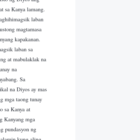
at sa Kanya lamang.
aghihimagsik laban
gustong magtamasa
Kanyang kapakanan.
agsik laban sa
ng at mabulaklak na
tunay na
ayabang. Sa
ikal na Diyos ay mas
ng mga taong tunay
ao sa Kanya at
 ng Kanyang mga
ang pundasyon ng
 alamin kung aling