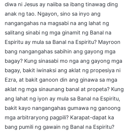
diwa ni Jesus ay naiiba sa ibang tinawag ding
anak ng tao. Ngayon, sino sa inyo ang
nangangahas na magsabi na ang lahat ng
salitang sinabi ng mga ginamit ng Banal na
Espiritu ay mula sa Banal na Espiritu? Mayroon
bang nangangahas sabihin ang gayong mga
bagay? Kung sinasabi mo nga ang gayong mga
bagay, bakit iwinaksi ang aklat ng propesiya ni
Ezra, at bakit ganoon din ang ginawa sa mga
aklat ng mga sinaunang banal at propeta? Kung
ang lahat ng iyon ay mula sa Banal na Espiritu,
bakit kayo nangangahas gumawa ng ganoong
mga arbitraryong pagpili? Karapat-dapat ka
bang pumili ng gawain ng Banal na Espiritu?