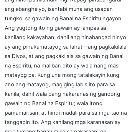
ang ebanghelyo, isantabi muna ang usapan
tungkol sa gawain ng Banal na Espiritu ngayon.
Ang yugtong ito ng gawain ay lampas sa
kanilang kakayahan, dahil ang hinahangad ninyo
ay ang pinakamatayog sa lahat—ang pagkakilala
sa Diyos, at ang pagkakilala sa gawain ng Banal
na Espiritu, na maliban dito ay wala nang mas
matayog pa. Kung una mong tatalakayin kung
ano ang matayog, magiging labis ito para sa
kanila, dahil wala pang nakaranas ng ganoong
gawain ng Banal na Espiritu; wala itong
pamamarisan, at hindi madali para sa mga tao na
tanggapin ito. Ang kanilang mga karanasan ay
mga lumang bagay mula sa nakaraan, na