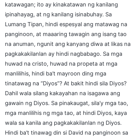
katawagan; ito ay kinakatawan ng kanilang
ipinahayag, at ng kanilang isinabuhay. Sa
Lumang Tipan, hindi espesyal ang matawag na
panginoon, at maaaring tawagin ang isang tao
na anuman, ngunit ang kanyang diwa at likas na
pagkakakilanlan ay hindi nagbabago. Sa mga
huwad na cristo, huwad na propeta at mga
manlilihis, hindi ba’t mayroon ding mga
tinatawag na “Diyos”? At bakit hindi sila Diyos?
Dahil wala silang kakayahan na isagawa ang
gawain ng Diyos. Sa pinakaugat, sila’y mga tao,
mga manlilihis ng mga tao, at hindi Diyos, kaya
wala sa kanila ang pagkakakilanlan ng Diyos.
Hindi ba’t tinawag din si David na panginoon sa