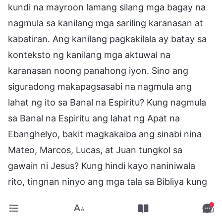
kundi na mayroon lamang silang mga bagay na
nagmula sa kanilang mga sariling karanasan at
kabatiran. Ang kanilang pagkakilala ay batay sa
konteksto ng kanilang mga aktuwal na
karanasan noong panahong iyon. Sino ang
siguradong makapagsasabi na nagmula ang
lahat ng ito sa Banal na Espiritu? Kung nagmula
sa Banal na Espiritu ang lahat ng Apat na
Ebanghelyo, bakit magkakaiba ang sinabi nina
Mateo, Marcos, Lucas, at Juan tungkol sa
gawain ni Jesus? Kung hindi kayo naniniwala
rito, tingnan ninyo ang mga tala sa Bibliya kung
paanong tatlong beses na itinanggi ni Pedro ang
Panginoon: Magkakaiba ang lahat ng ito, at