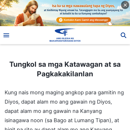
Tungkol sa mga Katawagan at sa Pagkakakilanlan
Tungkol sa mga Katawagan at sa
Pagkakakilanlan
Kung nais mong maging angkop para gamitin ng
Diyos, dapat alam mo ang gawain ng Diyos,
dapat alam mo ang gawain na Kanyang
isinagawa noon (sa Bago at Lumang Tipan), at
higit pa rito ay dapat alam mo ang Kanyang