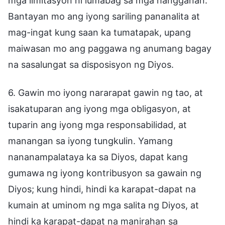
mga limitasyon ni lumabag sa mga hangganan.
Bantayan mo ang iyong sariling pananalita at
mag-ingat kung saan ka tumatapak, upang
maiwasan mo ang paggawa ng anumang bagay
na sasalungat sa disposisyon ng Diyos.
6. Gawin mo iyong nararapat gawin ng tao, at
isakatuparan ang iyong mga obligasyon, at
tuparin ang iyong mga responsabilidad, at
manangan sa iyong tungkulin. Yamang
nananampalataya ka sa Diyos, dapat kang
gumawa ng iyong kontribusyon sa gawain ng
Diyos; kung hindi, hindi ka karapat-dapat na
kumain at uminom ng mga salita ng Diyos, at
hindi ka karapat-dapat na manirahan sa