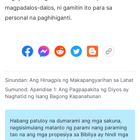
magpadalos-dalos, ni gamitin ito para sa
personal na paghihiganti.
Sinundan:
Ang Hinagpis ng Makapangyarihan sa Lahat
Sumunod:
Apendise 1:
Ang Pagpapakita ng Diyos ay
Naghatid ng Isang Bagong Kapanahunan
Habang patuloy na dumarami ang mga sakuna,
nagsisimulang matanto ng parami nang paraming
tao na ang mga propesiya sa Bibliya ay hindi mga