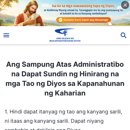
Ang Sampung Atas Administratibo na Dapat Sundin ng Hinirang na mga Tao ng Diyos sa Kapanahunan ng Kaharian
Ang Sampung Atas Administratibo
na Dapat Sundin ng Hinirang na
mga Tao ng Diyos sa Kapanahunan
ng Kaharian
1. Hindi dapat itanyag ng tao ang kanyang sarili,
ni itaas ang kanyang sarili. Dapat niyang