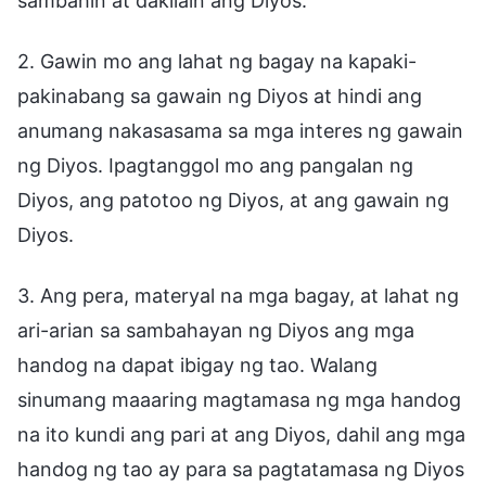
sambahin at dakilain ang Diyos.
2. Gawin mo ang lahat ng bagay na kapaki-
pakinabang sa gawain ng Diyos at hindi ang
anumang nakasasama sa mga interes ng gawain
ng Diyos. Ipagtanggol mo ang pangalan ng
Diyos, ang patotoo ng Diyos, at ang gawain ng
Diyos.
3. Ang pera, materyal na mga bagay, at lahat ng
ari-arian sa sambahayan ng Diyos ang mga
handog na dapat ibigay ng tao. Walang
sinumang maaaring magtamasa ng mga handog
na ito kundi ang pari at ang Diyos, dahil ang mga
handog ng tao ay para sa pagtatamasa ng Diyos