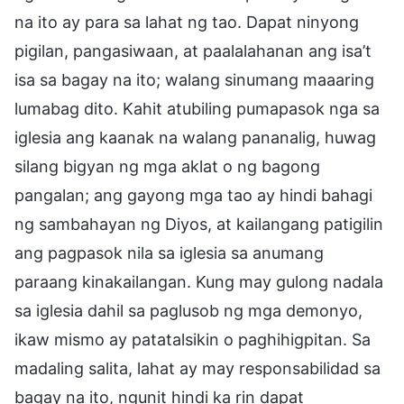
na ito ay para sa lahat ng tao. Dapat ninyong
pigilan, pangasiwaan, at paalalahanan ang isa’t
isa sa bagay na ito; walang sinumang maaaring
lumabag dito. Kahit atubiling pumapasok nga sa
iglesia ang kaanak na walang pananalig, huwag
silang bigyan ng mga aklat o ng bagong
pangalan; ang gayong mga tao ay hindi bahagi
ng sambahayan ng Diyos, at kailangang patigilin
ang pagpasok nila sa iglesia sa anumang
paraang kinakailangan. Kung may gulong nadala
sa iglesia dahil sa paglusob ng mga demonyo,
ikaw mismo ay patatalsikin o paghihigpitan. Sa
madaling salita, lahat ay may responsabilidad sa
bagay na ito, ngunit hindi ka rin dapat