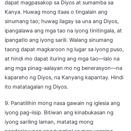
dapat magpasakop sa Diyos at sumamba sa
Kanya. Huwag mong itaas o tingalain ang
sinumang tao; huwag ilagay sa una ang Diyos,
ipangalawa ang mga tao na iyong tinitingala, at
ipangatlo ang iyong sarili. Walang sinumang
taong dapat magkaroon ng lugar sa iyong puso,
at hindi mo dapat ituring ang mga tao—lalo na
ang mga pinag-aalayan mo ng benerasyon—na
kapareho ng Diyos, na Kanyang kapantay. Hindi
ito matatagalan ng Diyos.
9. Panatilihin mong nasa gawain ng iglesia ang
iyong pag-iisip. Bitiwan ang kinabukasan ng
iyong sariling laman, matatag mong