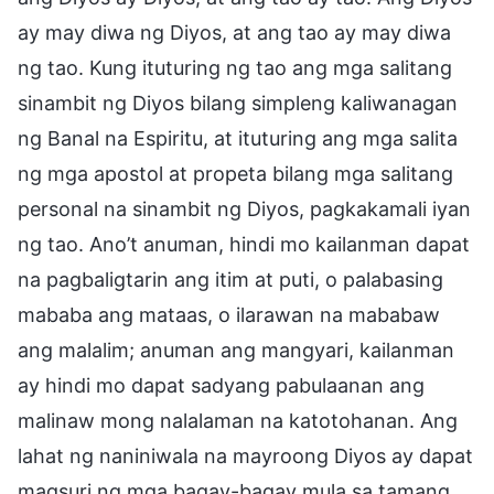
ay may diwa ng Diyos, at ang tao ay may diwa
ng tao. Kung ituturing ng tao ang mga salitang
sinambit ng Diyos bilang simpleng kaliwanagan
ng Banal na Espiritu, at ituturing ang mga salita
ng mga apostol at propeta bilang mga salitang
personal na sinambit ng Diyos, pagkakamali iyan
ng tao. Ano’t anuman, hindi mo kailanman dapat
na pagbaligtarin ang itim at puti, o palabasing
mababa ang mataas, o ilarawan na mababaw
ang malalim; anuman ang mangyari, kailanman
ay hindi mo dapat sadyang pabulaanan ang
malinaw mong nalalaman na katotohanan. Ang
lahat ng naniniwala na mayroong Diyos ay dapat
magsuri ng mga bagay-bagay mula sa tamang