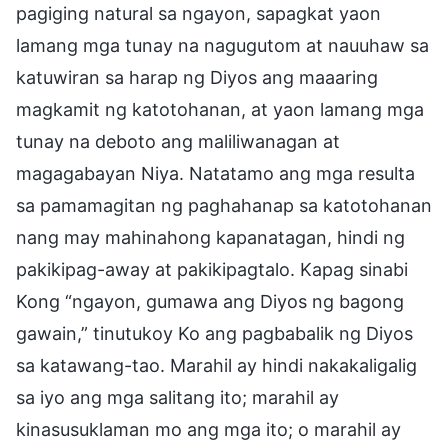
pagiging natural sa ngayon, sapagkat yaon
lamang mga tunay na nagugutom at nauuhaw sa
katuwiran sa harap ng Diyos ang maaaring
magkamit ng katotohanan, at yaon lamang mga
tunay na deboto ang maliliwanagan at
magagabayan Niya. Natatamo ang mga resulta
sa pamamagitan ng paghahanap sa katotohanan
nang may mahinahong kapanatagan, hindi ng
pakikipag-away at pakikipagtalo. Kapag sinabi
Kong “ngayon, gumawa ang Diyos ng bagong
gawain,” tinutukoy Ko ang pagbabalik ng Diyos
sa katawang-tao. Marahil ay hindi nakakaligalig
sa iyo ang mga salitang ito; marahil ay
kinasusuklaman mo ang mga ito; o marahil ay