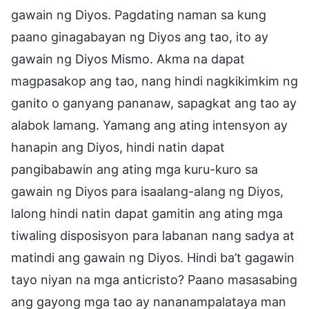
gawain ng Diyos. Pagdating naman sa kung
paano ginagabayan ng Diyos ang tao, ito ay
gawain ng Diyos Mismo. Akma na dapat
magpasakop ang tao, nang hindi nagkikimkim ng
ganito o ganyang pananaw, sapagkat ang tao ay
alabok lamang. Yamang ang ating intensyon ay
hanapin ang Diyos, hindi natin dapat
pangibabawin ang ating mga kuru-kuro sa
gawain ng Diyos para isaalang-alang ng Diyos,
lalong hindi natin dapat gamitin ang ating mga
tiwaling disposisyon para labanan nang sadya at
matindi ang gawain ng Diyos. Hindi ba’t gagawin
tayo niyan na mga anticristo? Paano masasabing
ang gayong mga tao ay nananampalataya man