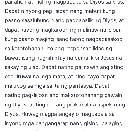
panahon at muling magpapako sa Diyos sa krus.
Dapat ninyong pag-isipan nang mabuti kung
paano sasalubungin ang pagbabalik ng Diyos, at
dapat kayong magkaroon ng malinaw na isipan
kung paano maging isang taong nagpapasakop
sa katotohanan. Ito ang responsabilidad ng
bawat isang naghihintay na bumalik si Jesus na
sakay ng ulap. Dapat nating palinawin ang ating
espirituwal na mga mata, at hindi tayo dapat
malubog sa mga salita ng pantasya. Dapat
nating pag-isipan ang makatotohanang gawain
ng Diyos, at tingnan ang praktikal na aspekto ng
Diyos. Huwag magpatangay o magpadala sa
inyong mga pangangarap nang gising, palaging