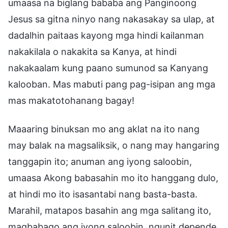
umaasa na biglang bababa ang Panginoong
Jesus sa gitna ninyo nang nakasakay sa ulap, at
dadalhin paitaas kayong mga hindi kailanman
nakakilala o nakakita sa Kanya, at hindi
nakakaalam kung paano sumunod sa Kanyang
kalooban. Mas mabuti pang pag-isipan ang mga
mas makatotohanang bagay!
Maaaring binuksan mo ang aklat na ito nang
may balak na magsaliksik, o nang may hangaring
tanggapin ito; anuman ang iyong saloobin,
umaasa Akong babasahin mo ito hanggang dulo,
at hindi mo ito isasantabi nang basta-basta.
Marahil, matapos basahin ang mga salitang ito,
magbabago ang iyong saloobin, ngunit depende