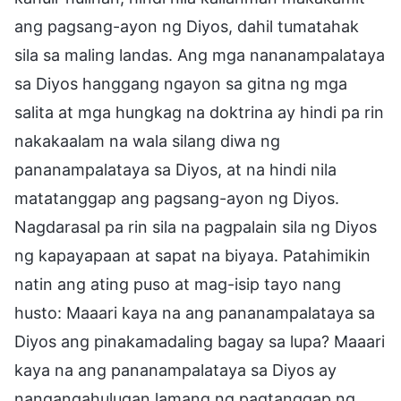
ang pagsang-ayon ng Diyos, dahil tumatahak
sila sa maling landas. Ang mga nananampalataya
sa Diyos hanggang ngayon sa gitna ng mga
salita at mga hungkag na doktrina ay hindi pa rin
nakakaalam na wala silang diwa ng
pananampalataya sa Diyos, at na hindi nila
matatanggap ang pagsang-ayon ng Diyos.
Nagdarasal pa rin sila na pagpalain sila ng Diyos
ng kapayapaan at sapat na biyaya. Patahimikin
natin ang ating puso at mag-isip tayo nang
husto: Maaari kaya na ang pananampalataya sa
Diyos ang pinakamadaling bagay sa lupa? Maaari
kaya na ang pananampalataya sa Diyos ay
nangangahulugan lamang ng pagtanggap ng