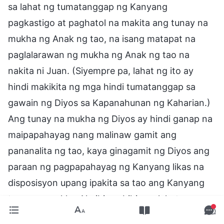
sa lahat ng tumatanggap ng Kanyang
pagkastigo at paghatol na makita ang tunay na
mukha ng Anak ng tao, na isang matapat na
paglalarawan ng mukha ng Anak ng tao na
nakita ni Juan. (Siyempre pa, lahat ng ito ay
hindi makikita ng mga hindi tumatanggap sa
gawain ng Diyos sa Kapanahunan ng Kaharian.)
Ang tunay na mukha ng Diyos ay hindi ganap na
maipapahayag nang malinaw gamit ang
pananalita ng tao, kaya ginagamit ng Diyos ang
paraan ng pagpapahayag ng Kanyang likas na
disposisyon upang ipakita sa tao ang Kanyang
tunay na mukha. Na ibig sabihin ay lahat ng
umarok sa likas na disposisyon ng Anak ng tao