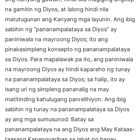
na gamitin ng Diyos, at lalong hindi nila
matutugunan ang Kanyang mga layunin. Ang ibig
sabihin ng “pananampalataya sa Diyos” ay
paniniwala na mayroong Diyos; ito ang
pinakasimpleng konsepto ng pananampalataya
sa Diyos. Para mapalawak pa ito, ang paniniwala
na mayroong Diyos ay hindi kapareho ng tunay
na pananampalataya sa Diyos; sa halip, ito ay
isang uri ng simpleng pananalig na may
matitinding kahulugang panrelihiyon. Ang ibig
sabihin ng tunay na pananampalataya sa Diyos
ay ang mga sumusunod: Batay sa
pananampalataya na ang Diyos ang May Kataas-
taasang Kapangyarihan sa lahat ng bagay,