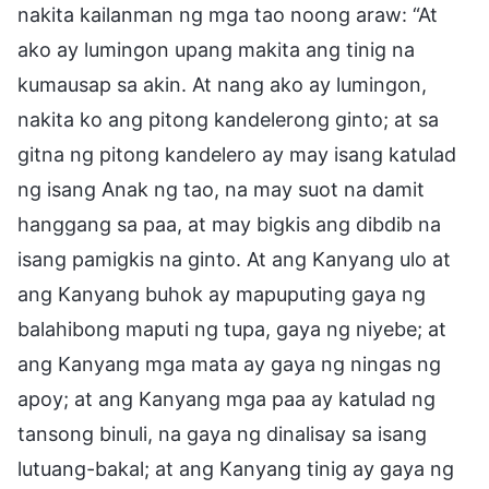
nakita kailanman ng mga tao noong araw: “At
ako ay lumingon upang makita ang tinig na
kumausap sa akin. At nang ako ay lumingon,
nakita ko ang pitong kandelerong ginto; at sa
gitna ng pitong kandelero ay may isang katulad
ng isang Anak ng tao, na may suot na damit
hanggang sa paa, at may bigkis ang dibdib na
isang pamigkis na ginto. At ang Kanyang ulo at
ang Kanyang buhok ay mapuputing gaya ng
balahibong maputi ng tupa, gaya ng niyebe; at
ang Kanyang mga mata ay gaya ng ningas ng
apoy; at ang Kanyang mga paa ay katulad ng
tansong binuli, na gaya ng dinalisay sa isang
lutuang-bakal; at ang Kanyang tinig ay gaya ng