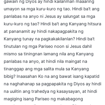
gawain ng Diyos ay hindi kailanman maaaring
umayon sa mga kuru-kuro ng tao. Hindi ba’t ang
panlabas na anyo ni Jesus ay salungat sa mga
kuru-kuro ng tao? Hindi ba’t ang Kanyang hitsura
at pananamit ay hindi nakapagpakita ng
Kanyang tunay na pagkakakilanlan? Hindi ba’t
tinutulan ng mga Pariseo noon si Jesus dahil
mismo sa tiningnan lamang nila ang Kanyang
panlabas na anyo, at hindi nila maingat na
tinanggap ang mga salita mula sa Kanyang
bibig? Inaasahan Ko na ang bawat isang kapatid
na naghahanap sa pagpapakita ng Diyos ay hindi
na uulitin ang trahedya ng kasaysayan, at hindi
magiging isang Pariseo ng makabagong