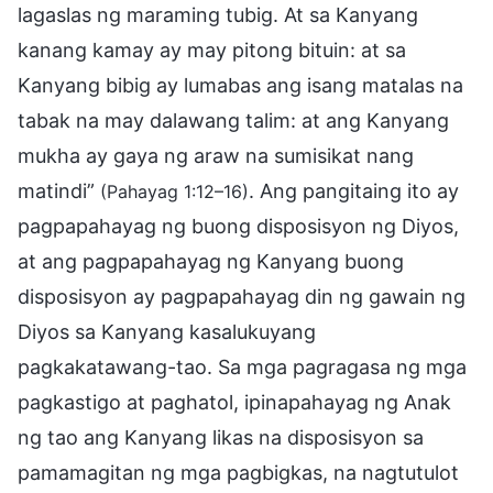
lagaslas ng maraming tubig. At sa Kanyang
kanang kamay ay may pitong bituin: at sa
Kanyang bibig ay lumabas ang isang matalas na
tabak na may dalawang talim: at ang Kanyang
mukha ay gaya ng araw na sumisikat nang
matindi”
. Ang pangitaing ito ay
(Pahayag 1:12–16)
pagpapahayag ng buong disposisyon ng Diyos,
at ang pagpapahayag ng Kanyang buong
disposisyon ay pagpapahayag din ng gawain ng
Diyos sa Kanyang kasalukuyang
pagkakatawang-tao. Sa mga pagragasa ng mga
pagkastigo at paghatol, ipinapahayag ng Anak
ng tao ang Kanyang likas na disposisyon sa
pamamagitan ng mga pagbigkas, na nagtutulot