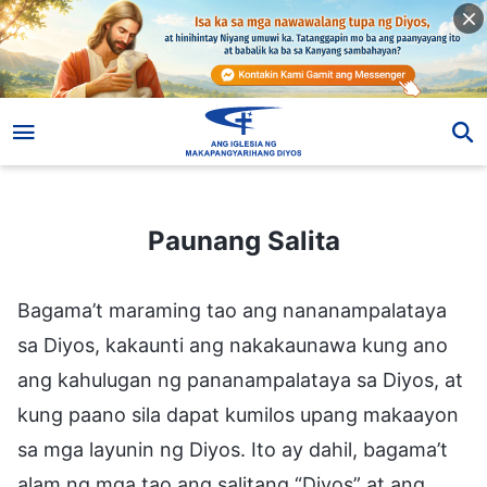
Paunang Salita
Paunang Salita
Bagama’t maraming tao ang nananampalataya
sa Diyos, kakaunti ang nakakaunawa kung ano
ang kahulugan ng pananampalataya sa Diyos, at
kung paano sila dapat kumilos upang makaayon
sa mga layunin ng Diyos. Ito ay dahil, bagama’t
alam ng mga tao ang salitang “Diyos” at ang