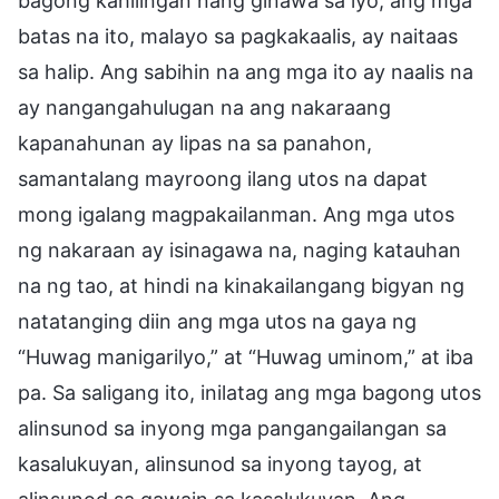
bagong kahilingan nang ginawa sa iyo, ang mga
batas na ito, malayo sa pagkakaalis, ay naitaas
sa halip. Ang sabihin na ang mga ito ay naalis na
ay nangangahulugan na ang nakaraang
kapanahunan ay lipas na sa panahon,
samantalang mayroong ilang utos na dapat
mong igalang magpakailanman. Ang mga utos
ng nakaraan ay isinagawa na, naging katauhan
na ng tao, at hindi na kinakailangang bigyan ng
natatanging diin ang mga utos na gaya ng
“Huwag manigarilyo,” at “Huwag uminom,” at iba
pa. Sa saligang ito, inilatag ang mga bagong utos
alinsunod sa inyong mga pangangailangan sa
kasalukuyan, alinsunod sa inyong tayog, at