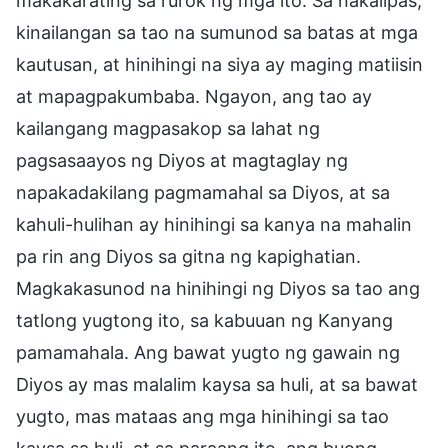
makakarating sa rurok ng mga ito. Sa nakalipas,
kinailangan sa tao na sumunod sa batas at mga
kautusan, at hinihingi na siya ay maging matiisin
at mapagpakumbaba. Ngayon, ang tao ay
kailangang magpasakop sa lahat ng
pagsasaayos ng Diyos at magtaglay ng
napakadakilang pagmamahal sa Diyos, at sa
kahuli-hulihan ay hinihingi sa kanya na mahalin
pa rin ang Diyos sa gitna ng kapighatian.
Magkakasunod na hinihingi ng Diyos sa tao ang
tatlong yugtong ito, sa kabuuan ng Kanyang
pamamahala. Ang bawat yugto ng gawain ng
Diyos ay mas malalim kaysa sa huli, at sa bawat
yugto, mas mataas ang mga hinihingi sa tao