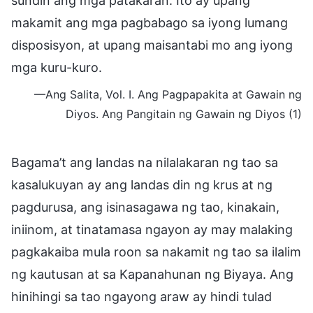
sundin ang mga patakaran. Ito ay upang
makamit ang mga pagbabago sa iyong lumang
disposisyon, at upang maisantabi mo ang iyong
mga kuru-kuro.
—Ang Salita, Vol. I. Ang Pagpapakita at Gawain ng
Diyos. Ang Pangitain ng Gawain ng Diyos (1)
Bagama’t ang landas na nilalakaran ng tao sa
kasalukuyan ay ang landas din ng krus at ng
pagdurusa, ang isinasagawa ng tao, kinakain,
iniinom, at tinatamasa ngayon ay may malaking
pagkakaiba mula roon sa nakamit ng tao sa ilalim
ng kautusan at sa Kapanahunan ng Biyaya. Ang
hinihingi sa tao ngayong araw ay hindi tulad