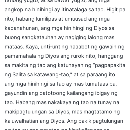
tatlong yugto, at sa bawat yugto, ang mga
angkop na hinihingi ay itinatalaga sa tao. Higit pa
rito, habang lumilipas at umuusad ang mga
kapanahunan, ang mga hinihingi ng Diyos sa
buong sangkatauhan ay nagiging lalong mas
mataas. Kaya, unti-unting naaabot ng gawain ng
pamamahala ng Diyos ang rurok nito, hanggang
sa makita ng tao ang katunayan ng “pagpapakita
ng Salita sa katawang-tao,” at sa paraang ito
ang mga hinihingi sa tao ay mas tumataas pa,
gayundin ang patotoong kailangang ibigay ng
tao. Habang mas nakakaya ng tao na tunay na
makipagtulungan sa Diyos, mas magtatamo ng
kaluwalhatian ang Diyos. Ang pakikipagtulungan