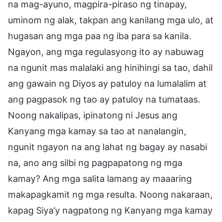
na mag-ayuno, magpira-piraso ng tinapay,
uminom ng alak, takpan ang kanilang mga ulo, at
hugasan ang mga paa ng iba para sa kanila.
Ngayon, ang mga regulasyong ito ay nabuwag
na ngunit mas malalaki ang hinihingi sa tao, dahil
ang gawain ng Diyos ay patuloy na lumalalim at
ang pagpasok ng tao ay patuloy na tumataas.
Noong nakalipas, ipinatong ni Jesus ang
Kanyang mga kamay sa tao at nanalangin,
ngunit ngayon na ang lahat ng bagay ay nasabi
na, ano ang silbi ng pagpapatong ng mga
kamay? Ang mga salita lamang ay maaaring
makapagkamit ng mga resulta. Noong nakaraan,
kapag Siya’y nagpatong ng Kanyang mga kamay