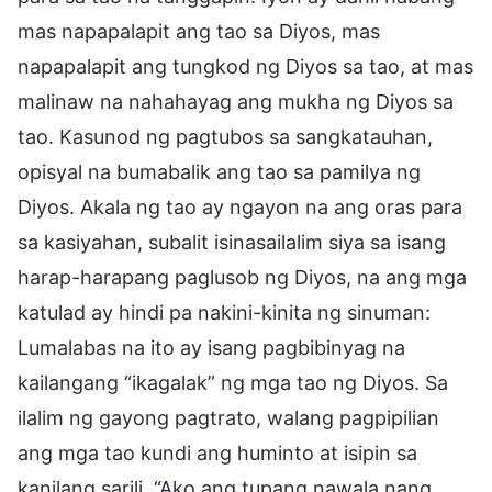
mas napapalapit ang tao sa Diyos, mas
napapalapit ang tungkod ng Diyos sa tao, at mas
malinaw na nahahayag ang mukha ng Diyos sa
tao. Kasunod ng pagtubos sa sangkatauhan,
opisyal na bumabalik ang tao sa pamilya ng
Diyos. Akala ng tao ay ngayon na ang oras para
sa kasiyahan, subalit isinasailalim siya sa isang
harap-harapang paglusob ng Diyos, na ang mga
katulad ay hindi pa nakini-kinita ng sinuman:
Lumalabas na ito ay isang pagbibinyag na
kailangang “ikagalak” ng mga tao ng Diyos. Sa
ilalim ng gayong pagtrato, walang pagpipilian
ang mga tao kundi ang huminto at isipin sa
kanilang sarili, “Ako ang tupang nawala nang