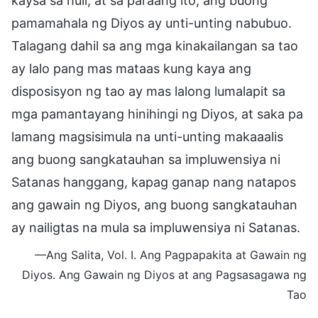
kaysa sa huli, at sa paraang ito, ang buong
pamamahala ng Diyos ay unti-unting nabubuo.
Talagang dahil sa ang mga kinakailangan sa tao
ay lalo pang mas mataas kung kaya ang
disposisyon ng tao ay mas lalong lumalapit sa
mga pamantayang hinihingi ng Diyos, at saka pa
lamang magsisimula na unti-unting makaaalis
ang buong sangkatauhan sa impluwensiya ni
Satanas hanggang, kapag ganap nang natapos
ang gawain ng Diyos, ang buong sangkatauhan
ay nailigtas na mula sa impluwensiya ni Satanas.
—Ang Salita, Vol. I. Ang Pagpapakita at Gawain ng
Diyos. Ang Gawain ng Diyos at ang Pagsasagawa ng
Tao