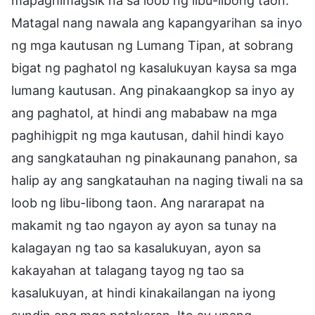
mapaghimagsik na sa loob ng libu-libong taon.
Matagal nang nawala ang kapangyarihan sa inyo
ng mga kautusan ng Lumang Tipan, at sobrang
bigat ng paghatol ng kasalukuyan kaysa sa mga
lumang kautusan. Ang pinakaangkop sa inyo ay
ang paghatol, at hindi ang mababaw na mga
paghihigpit ng mga kautusan, dahil hindi kayo
ang sangkatauhan ng pinakaunang panahon, sa
halip ay ang sangkatauhan na naging tiwali na sa
loob ng libu-libong taon. Ang nararapat na
makamit ng tao ngayon ay ayon sa tunay na
kalagayan ng tao sa kasalukuyan, ayon sa
kakayahan at talagang tayog ng tao sa
kasalukuyan, at hindi kinakailangan na iyong