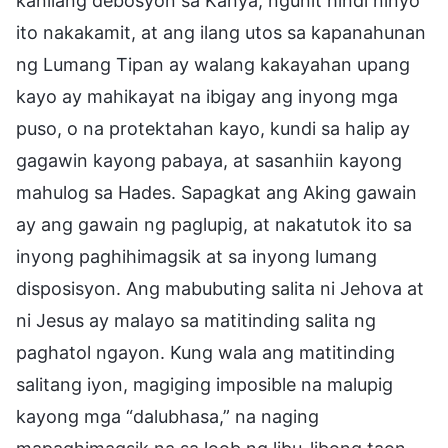
kanilang debosyon sa Kanya, ngunit hindi ninyo
ito nakakamit, at ang ilang utos sa kapanahunan
ng Lumang Tipan ay walang kakayahan upang
kayo ay mahikayat na ibigay ang inyong mga
puso, o na protektahan kayo, kundi sa halip ay
gagawin kayong pabaya, at sasanhiin kayong
mahulog sa Hades. Sapagkat ang Aking gawain
ay ang gawain ng paglupig, at nakatutok ito sa
inyong paghihimagsik at sa inyong lumang
disposisyon. Ang mabubuting salita ni Jehova at
ni Jesus ay malayo sa matitinding salita ng
paghatol ngayon. Kung wala ang matitinding
salitang iyon, magiging imposible na malupig
kayong mga “dalubhasa,” na naging