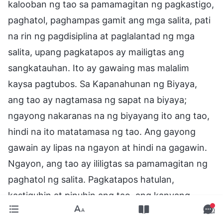
kalooban ng tao sa pamamagitan ng pagkastigo,
paghatol, paghampas gamit ang mga salita, pati
na rin ng pagdisiplina at paglalantad ng mga
salita, upang pagkatapos ay mailigtas ang
sangkatauhan. Ito ay gawaing mas malalim
kaysa pagtubos. Sa Kapanahunan ng Biyaya,
ang tao ay nagtamasa ng sapat na biyaya;
ngayong nakaranas na ng biyayang ito ang tao,
hindi na ito matatamasa ng tao. Ang gayong
gawain ay lipas na ngayon at hindi na gagawin.
Ngayon, ang tao ay ililigtas sa pamamagitan ng
paghatol ng salita. Pagkatapos hatulan,
kastiguhin at pinuhin ang tao, ang kanyang
disposisyon ay nababago. Hindi ba’t ito ay dahil