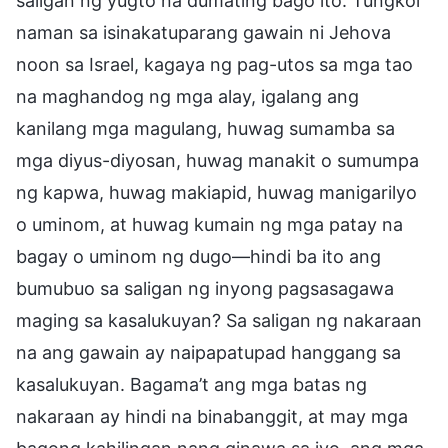
saligan ng yugto na dumating bago ito. Tungkol
naman sa isinakatuparang gawain ni Jehova
noon sa Israel, kagaya ng pag-utos sa mga tao
na maghandog ng mga alay, igalang ang
kanilang mga magulang, huwag sumamba sa
mga diyus-diyosan, huwag manakit o sumumpa
ng kapwa, huwag makiapid, huwag manigarilyo
o uminom, at huwag kumain ng mga patay na
bagay o uminom ng dugo—hindi ba ito ang
bumubuo sa saligan ng inyong pagsasagawa
maging sa kasalukuyan? Sa saligan ng nakaraan
na ang gawain ay naipapatupad hanggang sa
kasalukuyan. Bagama’t ang mga batas ng
nakaraan ay hindi na binabanggit, at may mga