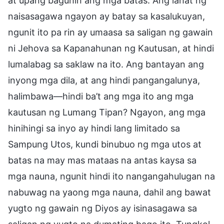
at upang baguhin ang mga batas. Ang lahat ng
naisasagawa ngayon ay batay sa kasalukuyan,
ngunit ito pa rin ay umaasa sa saligan ng gawain
ni Jehova sa Kapanahunan ng Kautusan, at hindi
lumalabag sa saklaw na ito. Ang bantayan ang
inyong mga dila, at ang hindi pangangalunya,
halimbawa—hindi ba’t ang mga ito ang mga
kautusan ng Lumang Tipan? Ngayon, ang mga
hinihingi sa inyo ay hindi lang limitado sa
Sampung Utos, kundi binubuo ng mga utos at
batas na may mas mataas na antas kaysa sa
mga nauna, ngunit hindi ito nangangahulugan na
nabuwag na yaong mga nauna, dahil ang bawat
yugto ng gawain ng Diyos ay isinasagawa sa