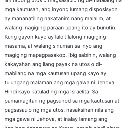
limitadong utos o magsasaulo ng di-mabilang na
mga kautusan, ang inyong lumang disposisyon
ay mananatiling nakatanim nang malalim, at
walang magiging paraan upang ito ay bunutin.
Kung gayon kayo ay lalo’t lalong magiging
masama, at walang sinuman sa inyo ang
magiging mapagpasakop. Ibig sabihin, walang
kakayahan ang ilang payak na utos o di-
mabilang na mga kautusan upang kayo ay
tulungang malaman ang mga gawa ni Jehova.
Hindi kayo katulad ng mga Israelita: Sa
pamamagitan ng pagsunod sa mga kautusan at
pagsasaulo ng mga utos, nasaksihan nila ang
mga gawa ni Jehova, at inalay lamang ang