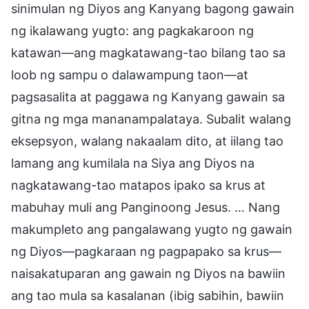
sinimulan ng Diyos ang Kanyang bagong gawain
ng ikalawang yugto: ang pagkakaroon ng
katawan—ang magkatawang-tao bilang tao sa
loob ng sampu o dalawampung taon—at
pagsasalita at paggawa ng Kanyang gawain sa
gitna ng mga mananampalataya. Subalit walang
eksepsyon, walang nakaalam dito, at iilang tao
lamang ang kumilala na Siya ang Diyos na
nagkatawang-tao matapos ipako sa krus at
mabuhay muli ang Panginoong Jesus. … Nang
makumpleto ang pangalawang yugto ng gawain
ng Diyos—pagkaraan ng pagpapako sa krus—
naisakatuparan ang gawain ng Diyos na bawiin
ang tao mula sa kasalanan (ibig sabihin, bawiin