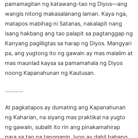
pamamagitan ng katawang-tao ng Diyos—ang
wangis nitong makasalanang laman. Kaya nga,
matapos mabihag ni Satanas, nakalapit nang
isang hakbang ang tao palapit sa pagtanggap ng
Kanyang pagliligtas sa harap ng Diyos. Mangyari
pa, ang yugtong ito ng gawain ay mas malalim at
mas maunlad kaysa sa pamamahala ng Diyos
noong Kapanahunan ng Kautusan.
…………
At pagkatapos ay dumating ang Kapanahunan
ng Kaharian, na siyang mas praktikal na yugto
ng gawain, subalit ito rin ang pinakamahirap
para sa tao na tanggapin. Iyon ay dahil habang