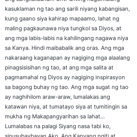
kasuklaman ng tao ang sarili niyang kabangisan,
kung gaano siya kahirap mapaamo, lahat ng
maling pagkaunawa niya tungkol sa Diyos, at
ang mga labis-labis na kahilingang nagawa niya
sa Kanya. Hindi maibabalik ang oras. Ang mga
nakaraang kaganapan ay nagiging mga alaalang
pinagsisisihan ng tao, at ang mga salita at
pagmamahal ng Diyos ay nagiging inspirasyon
sa bagong buhay ng tao. Ang mga sugat ng tao
ay naghihilom araw-araw, lumalakas ang
katawan niya, at tumatayo siya at tumitingin sa
mukha ng Makapangyarihan sa lahat…
Lumalabas na palagi Siyang nasa tabi ko,
sinusubaybayan Ako. Ang Kanyang ngiti at