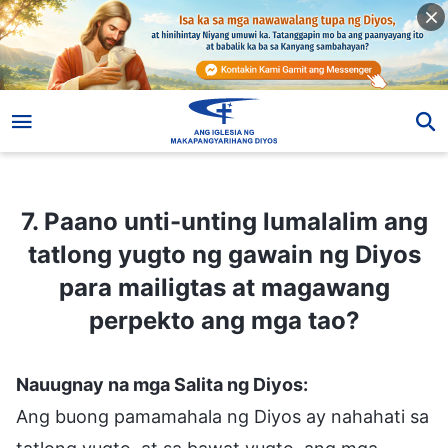
7. Paano unti-unting lumalalim ang tatlong yugto ng gawain ng Diyos para mailigtas at magawang perpekto ang mga tao?
7. Paano unti-unting lumalalim ang
tatlong yugto ng gawain ng Diyos
para mailigtas at magawang
perpekto ang mga tao?
Nauugnay na mga Salita ng Diyos:
Ang buong pamamahala ng Diyos ay nahahati sa