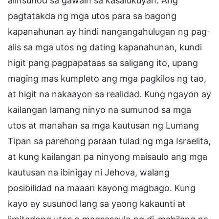
alinsunod sa gawain sa kasalukuyan. Ang
pagtatakda ng mga utos para sa bagong
kapanahunan ay hindi nangangahulugan ng pag-
alis sa mga utos ng dating kapanahunan, kundi
higit pang pagpapataas sa saligang ito, upang
maging mas kumpleto ang mga pagkilos ng tao,
at higit na nakaayon sa realidad. Kung ngayon ay
kailangan lamang ninyo na sumunod sa mga
utos at manahan sa mga kautusan ng Lumang
Tipan sa parehong paraan tulad ng mga Israelita,
at kung kailangan pa ninyong maisaulo ang mga
kautusan na ibinigay ni Jehova, walang
posibilidad na maaari kayong magbago. Kung
kayo ay susunod lang sa yaong kakaunti at