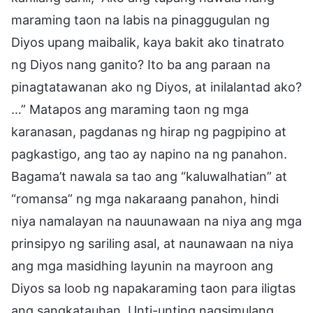
maraming taon na labis na pinaggugulan ng
Diyos upang maibalik, kaya bakit ako tinatrato
ng Diyos nang ganito? Ito ba ang paraan na
pinagtatawanan ako ng Diyos, at inilalantad ako?
…” Matapos ang maraming taon ng mga
karanasan, pagdanas ng hirap ng pagpipino at
pagkastigo, ang tao ay napino na ng panahon.
Bagama’t nawala sa tao ang “kaluwalhatian” at
“romansa” ng mga nakaraang panahon, hindi
niya namalayan na nauunawaan na niya ang mga
prinsipyo ng sariling asal, at naunawaan na niya
ang mga masidhing layunin na mayroon ang
Diyos sa loob ng napakaraming taon para iligtas
ang sangkatauhan. Unti-unting nagsimulang