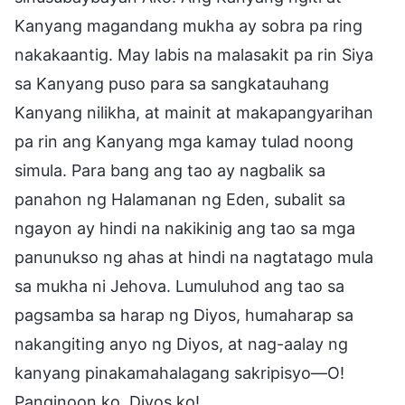
Kanyang magandang mukha ay sobra pa ring
nakakaantig. May labis na malasakit pa rin Siya
sa Kanyang puso para sa sangkatauhang
Kanyang nilikha, at mainit at makapangyarihan
pa rin ang Kanyang mga kamay tulad noong
simula. Para bang ang tao ay nagbalik sa
panahon ng Halamanan ng Eden, subalit sa
ngayon ay hindi na nakikinig ang tao sa mga
panunukso ng ahas at hindi na nagtatago mula
sa mukha ni Jehova. Lumuluhod ang tao sa
pagsamba sa harap ng Diyos, humaharap sa
nakangiting anyo ng Diyos, at nag-aalay ng
kanyang pinakamahalagang sakripisyo—O!
Panginoon ko, Diyos ko!