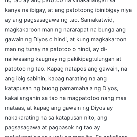
ng tao ay ang patotoo na kinakailangan sa
kanya na ibigay, at ang patotoong ibinibigay niya
ay ang pagsasagawa ng tao. Samakatwid,
magkakaroon man ng nararapat na bunga ang
gawain ng Diyos o hindi, at kung magkakaroon
man ng tunay na patotoo o hindi, ay di-
naiiwasang kaugnay ng pakikipagtulungan at
patotoo ng tao. Kapag natapos ang gawain, na
ang ibig sabihin, kapag narating na ang
katapusan ng buong pamamahala ng Diyos,
kakailanganin sa tao na magpatotoo nang mas
mataas, at kapag ang gawain ng Diyos ay
nakakarating na sa katapusan nito, ang
pagsasagawa at pagpasok ng tao ay