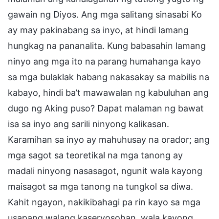
gawain ng Diyos. Ang mga salitang sinasabi Ko
ay may pakinabang sa inyo, at hindi lamang
hungkag na pananalita. Kung babasahin lamang
ninyo ang mga ito na parang humahanga kayo
sa mga bulaklak habang nakasakay sa mabilis na
kabayo, hindi ba’t mawawalan ng kabuluhan ang
dugo ng Aking puso? Dapat malaman ng bawat
isa sa inyo ang sarili ninyong kalikasan.
Karamihan sa inyo ay mahuhusay na orador; ang
mga sagot sa teoretikal na mga tanong ay
madali ninyong nasasagot, ngunit wala kayong
maisagot sa mga tanong na tungkol sa diwa.
Kahit ngayon, nakikibahagi pa rin kayo sa mga
usapang walang kaseryosohan, wala kayong