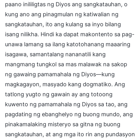
paano inililigtas ng Diyos ang sangkatauhan, o
kung ano ang pinagmulan ng katiwalian ng
sangkatauhan, ito ang kulang sa inyo bilang
isang nilikha. Hindi ka dapat makontento sa pag-
unawa lamang sa ilang katotohanang maaaring
isagawa, samantalang nananatili kang
mangmang tungkol sa mas malawak na sakop
ng gawaing pamamahala ng Diyos—kung
magkagayon, masyado kang dogmatiko. Ang
tatlong yugto ng gawain ay ang totoong
kuwento ng pamamahala ng Diyos sa tao, ang
pagdating ng ebanghelyo ng buong mundo, ang
pinakamalaking misteryo sa gitna ng buong
sangkatauhan, at ang mga ito rin ang pundasyon