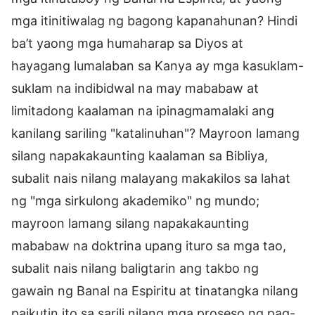
mga itinitiwalag ng bagong kapanahunan? Hindi
ba’t yaong mga humaharap sa Diyos at
hayagang lumalaban sa Kanya ay mga kasuklam-
suklam na indibidwal na may mababaw at
limitadong kaalaman na ipinagmamalaki ang
kanilang sariling "katalinuhan"? Mayroon lamang
silang napakakaunting kaalaman sa Bibliya,
subalit nais nilang malayang makakilos sa lahat
ng "mga sirkulong akademiko" ng mundo;
mayroon lamang silang napakakaunting
mababaw na doktrina upang ituro sa mga tao,
subalit nais nilang baligtarin ang takbo ng
gawain ng Banal na Espiritu at tinatangka nilang
paikutin ito sa sarili nilang mga proseso ng pag-