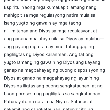
Espiritu. Yaong mga kumakapit lamang nang
mahigpit sa mga regulasyong natira mula sa
isang yugto ng gawain ay mga taong
nililimitahan ang Diyos sa mga regulasyon, at
ang pananampalataya nila sa Diyos ay malabo—
ang gayong mga tao ay hindi tatanggap ng
pagliligtas ng Diyos kailanman. Ang tatlong
yugto lamang ng gawain ng Diyos ang kayang
ganap na magpahayag ng buong disposisyon ng
Diyos at ganap na magpahayag ng layunin ng
Diyos na iligtas ang buong sangkatauhan, at ng
buong proseso ng pagliligtas sa sangkatauhan.
Patunay ito na natalo na Niya si Satanas at
nakamit ang sangkatauhan; patunay ito ng