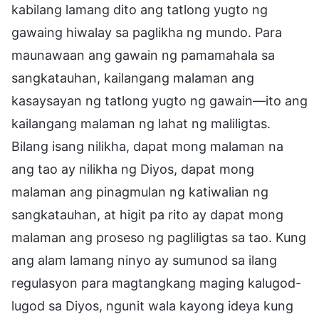
kabilang lamang dito ang tatlong yugto ng
gawaing hiwalay sa paglikha ng mundo. Para
maunawaan ang gawain ng pamamahala sa
sangkatauhan, kailangang malaman ang
kasaysayan ng tatlong yugto ng gawain—ito ang
kailangang malaman ng lahat ng maliligtas.
Bilang isang nilikha, dapat mong malaman na
ang tao ay nilikha ng Diyos, dapat mong
malaman ang pinagmulan ng katiwalian ng
sangkatauhan, at higit pa rito ay dapat mong
malaman ang proseso ng pagliligtas sa tao. Kung
ang alam lamang ninyo ay sumunod sa ilang
regulasyon para magtangkang maging kalugod-
lugod sa Diyos, ngunit wala kayong ideya kung