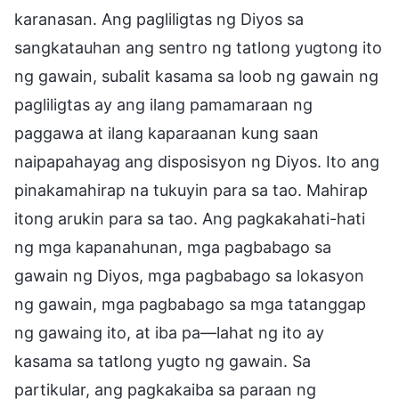
karanasan. Ang pagliligtas ng Diyos sa
sangkatauhan ang sentro ng tatlong yugtong ito
ng gawain, subalit kasama sa loob ng gawain ng
pagliligtas ay ang ilang pamamaraan ng
paggawa at ilang kaparaanan kung saan
naipapahayag ang disposisyon ng Diyos. Ito ang
pinakamahirap na tukuyin para sa tao. Mahirap
itong arukin para sa tao. Ang pagkakahati-hati
ng mga kapanahunan, mga pagbabago sa
gawain ng Diyos, mga pagbabago sa lokasyon
ng gawain, mga pagbabago sa mga tatanggap
ng gawaing ito, at iba pa—lahat ng ito ay
kasama sa tatlong yugto ng gawain. Sa
partikular, ang pagkakaiba sa paraan ng