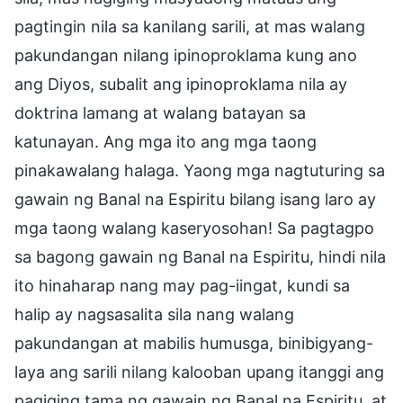
pagtingin nila sa kanilang sarili, at mas walang
pakundangan nilang ipinoproklama kung ano
ang Diyos, subalit ang ipinoproklama nila ay
doktrina lamang at walang batayan sa
katunayan. Ang mga ito ang mga taong
pinakawalang halaga. Yaong mga nagtuturing sa
gawain ng Banal na Espiritu bilang isang laro ay
mga taong walang kaseryosohan! Sa pagtagpo
sa bagong gawain ng Banal na Espiritu, hindi nila
ito hinaharap nang may pag-iingat, kundi sa
halip ay nagsasalita sila nang walang
pakundangan at mabilis humusga, binibigyang-
laya ang sarili nilang kalooban upang itanggi ang
pagiging tama ng gawain ng Banal na Espiritu, at