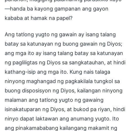
—handa ba kayong gampanan ang gayon
kababa at hamak na papel?
Ang tatlong yugto ng gawain ay isang talang
batay sa katunayan ng buong gawain ng Diyos;
ang mga ito ay isang talang batay sa katunayan
ng pagliligtas ng Diyos sa sangkatauhan, at hindi
kathang-isip ang mga ito. Kung nais talaga
ninyong maghangad ng pagkakilala tungkol sa
buong disposisyon ng Diyos, kailangan ninyong
malaman ang tatlong yugto ng gawaing
isinakatuparan ng Diyos, at bukod pa riyan, hindi
ninyo dapat laktawan ang anumang yugto. Ito
ang pinakamababang kailangang makamit ng