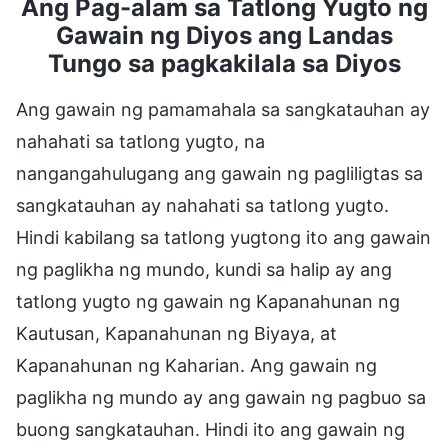
Ang Pag-alam sa Tatlong Yugto ng
Gawain ng Diyos ang Landas
Tungo sa pagkakilala sa Diyos
Ang gawain ng pamamahala sa sangkatauhan ay
nahahati sa tatlong yugto, na
nangangahulugang ang gawain ng pagliligtas sa
sangkatauhan ay nahahati sa tatlong yugto.
Hindi kabilang sa tatlong yugtong ito ang gawain
ng paglikha ng mundo, kundi sa halip ay ang
tatlong yugto ng gawain ng Kapanahunan ng
Kautusan, Kapanahunan ng Biyaya, at
Kapanahunan ng Kaharian. Ang gawain ng
paglikha ng mundo ay ang gawain ng pagbuo sa
buong sangkatauhan. Hindi ito ang gawain ng