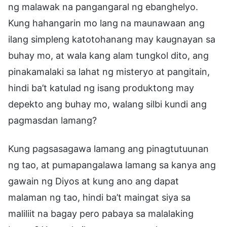
ng malawak na pangangaral ng ebanghelyo.
Kung hahangarin mo lang na maunawaan ang
ilang simpleng katotohanang may kaugnayan sa
buhay mo, at wala kang alam tungkol dito, ang
pinakamalaki sa lahat ng misteryo at pangitain,
hindi ba’t katulad ng isang produktong may
depekto ang buhay mo, walang silbi kundi ang
pagmasdan lamang?
Kung pagsasagawa lamang ang pinagtutuunan
ng tao, at pumapangalawa lamang sa kanya ang
gawain ng Diyos at kung ano ang dapat
malaman ng tao, hindi ba’t maingat siya sa
maliliit na bagay pero pabaya sa malalaking