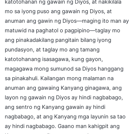
katotohanan ng gawain ng Diyos, at nakikilala
mo sa iyong puso ang gawain ng Diyos, at
anuman ang gawin ng Diyos—maging ito man ay
matuwid na paghatol o pagpipino—taglay mo
ang pinakadakilang pangitain bilang iyong
pundasyon, at taglay mo ang tamang
katotohanang isasagawa, kung gayon,
magagawa mong sumunod sa Diyos hanggang
sa pinakahuli. Kailangan mong malaman na
anuman ang gawaing Kanyang ginagawa, ang
layon ng gawain ng Diyos ay hindi nagbabago,
ang sentro ng Kanyang gawain ay hindi
nagbabago, at ang Kanyang mga layunin sa tao
ay hindi nagbabago. Gaano man kahigpit ang