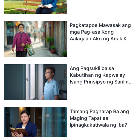
sa Pagtanda Mo?
Pagkatapos Mawasak ang
mga Pag-asa Kong
Aalagaan Ako ng Anak Ko
sa Aking Pagtanda
Ang Pagsukli ba sa
Kabutihan ng Kapwa ay
Isang Prinsipyo ng Sariling
Asal?
Tamang Pagharap Ba ang
Maging Tapat sa
Ipinagkakatiwala ng Iba?