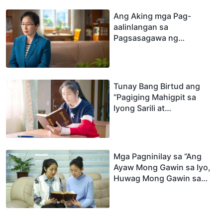
Ang Aking mga Pag-
aalinlangan sa
Pagsasagawa ng
Katotohanan
Tunay Bang Birtud ang
“Pagiging Mahigpit sa
Iyong Sarili at
Mapagparaya sa Iba”?
Mga Pagninilay sa “Ang
Ayaw Mong Gawin sa Iyo,
Huwag Mong Gawin sa
Kapwa Mo”