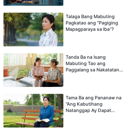
Talaga Bang Mabuting
Pagkatao ang “Pagiging
Mapagparaya sa Iba”?
Tanda Ba na Isang
Mabuting Tao ang
Paggalang sa Nakatatanda
at Pagmamalasakit sa
Nakababata?
Tama Ba ang Pananaw na
“Ang Kabutihang
Natanggap Ay Dapat
Suklian Nang May
Pasasalamat”?