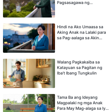
Pagsasagawa ng
Ipinagkatiwala sa Iyo”
Hindi na Ako Umaasa sa
Aking Anak na Lalaki para
sa Pag-aalaga sa Akin
Pagtanda Ko
Walang Pagkakaiba sa
Katayuan sa Pagitan ng
Iba’t Ibang Tungkulin
Tama Ba ang Ideyang
Magpalaki ng mga Anak
Para May Mag-alaga sa Iyo