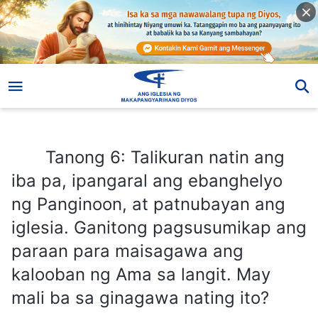
Tanong 6: Talikuran natin ang iba pa, ipangaral ang ebanghelyo ng Panginoon, at patnubayan ang iglesia. Ganitong pagsusumikap ang paraan para maisagawa ang kalooban ng Ama sa langit. May mali ba sa ginagawa nating ito?
Tanong 6: Talikuran natin ang
iba pa, ipangaral ang ebanghelyo
ng Panginoon, at patnubayan ang
iglesia. Ganitong pagsusumikap ang
paraan para maisagawa ang
kalooban ng Ama sa langit. May
mali ba sa ginagawa nating ito?