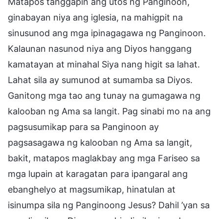
Matapos tanggapin ang utos ng Panginoon,
ginabayan niya ang iglesia, na mahigpit na
sinusunod ang mga ipinagagawa ng Panginoon.
Kalaunan nasunod niya ang Diyos hanggang
kamatayan at minahal Siya nang higit sa lahat.
Lahat sila ay sumunod at sumamba sa Diyos.
Ganitong mga tao ang tunay na gumagawa ng
kalooban ng Ama sa langit. Pag sinabi mo na ang
pagsusumikap para sa Panginoon ay
pagsasagawa ng kalooban ng Ama sa langit,
bakit, matapos maglakbay ang mga Fariseo sa
mga lupain at karagatan para ipangaral ang
ebanghelyo at magsumikap, hinatulan at
isinumpa sila ng Panginoong Jesus? Dahil ’yan sa