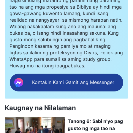
nagsisimulang matanto ng parami nang paraming
paghatol at pagdalisay ng Diyos sa mga huling araw
tao na ang mga propesiya sa Bibliya ay hindi mga
bago tayo madala sa kaharian ng langit?
gawa-gawang kuwento lamang, kundi isang
realidad na nangyayari sa mismong harapan natin.
Walang nakakaalam kung ano ang mauuna: ang
bukas ba, o isang hindi inaasahang sakuna. Kung
gusto mong salubungin ang pagbabalik ng
Panginoon kasama ng pamilya mo at maging
ligtas sa ilalim ng proteksyon ng Diyos, i-click ang
WhatsApp para sumali sa aming study group.
Huwag mo na itong ipagpabukas.
Kontakin Kami Gamit ang Messenger
Kaugnay na Nilalaman
Tanong 6: Sabi n’yo pag
gusto ng mga tao na