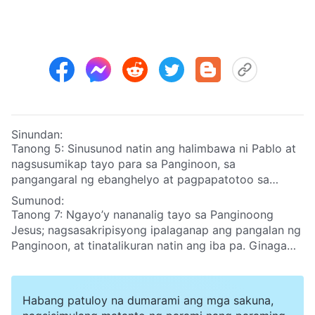
Sinundan:
Tanong 5: Sinusunod natin ang halimbawa ni Pablo at
nagsusumikap tayo para sa Panginoon, sa
pangangaral ng ebanghelyo at pagpapatotoo sa
Panginoon, at pagpapastol sa mga iglesia ng
Sumunod:
Panginoon, gaya ni Pablo: “Nakipagbaka ako ng
Tanong 7: Ngayo’y nananalig tayo sa Panginoong
mabuting pakikipagbaka, natapos ko na ang aking
Jesus; nagsasakripisyong ipalaganap ang pangalan ng
takbo, iningatan ko ang pananampalataya.” Hindi ba
Panginoon, at tinatalikuran natin ang iba pa. Ginagawa
pagsunod ito sa kalooban ng Diyos? Ang ibig sabihin
natin ang kalooban Ama sa langit. Ibig sabihi’y nagawa
ng ganitong pamumuhay ay karapat-dapat tayong
na tayong banal. Pagdating ng Panginoon, talagang
madala at makapasok sa kaharian ng langit, kaya
dadalhin Niya tayo sa kaharian sa langit!
Habang patuloy na dumarami ang mga sakuna,
bakit natin kailangang tanggapin ang gawain ng