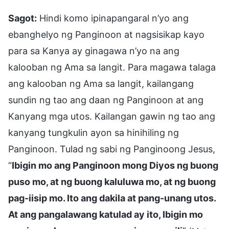
Sagot:
Hindi komo ipinapangaral n’yo ang
ebanghelyo ng Panginoon at nagsisikap kayo
para sa Kanya ay ginagawa n’yo na ang
kalooban ng Ama sa langit. Para magawa talaga
ang kalooban ng Ama sa langit, kailangang
sundin ng tao ang daan ng Panginoon at ang
Kanyang mga utos. Kailangan gawin ng tao ang
kanyang tungkulin ayon sa hinihiling ng
Panginoon. Tulad ng sabi ng Panginoong Jesus,
“
Ibigin mo ang Panginoon mong Diyos ng buong
puso mo, at ng buong kaluluwa mo, at ng buong
pag-iisip mo. Ito ang dakila at pang-unang utos.
At ang pangalawang katulad ay ito, Ibigin mo