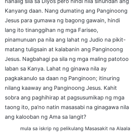
nanalig sila sa Diyos pero hindi nila sinundan ang
Kanyang daan. Nang dumating ang Panginoong
Jesus para gumawa ng bagong gawain, hindi
lang ito tinanggihan ng mga Fariseo,
pinamunuan pa nila ang lahat ng Judio na pikit-
matang tuligsain at kalabanin ang Panginoong
Jesus. Nagbahagi pa sila ng mga maling patotoo
laban sa Kanya. Lahat ng ginawa nila ay
pagkakanulo sa daan ng Panginoon; itinuring
nilang kaaway ang Panginoong Jesus. Kahit
sobra ang paghihirap at pagsusumikap ng mga
taong ito, pa’no natin masasabi na ginagawa nila
ang kalooban ng Ama sa langit?
mula sa iskrip ng pelikulang Masasakit na Alaala