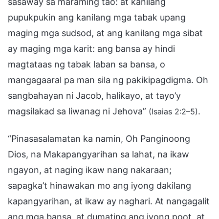
sasaway sa maraming tao: at kanilang
pupukpukin ang kanilang mga tabak upang
maging mga sudsod, at ang kanilang mga sibat
ay maging mga karit: ang bansa ay hindi
magtataas ng tabak laban sa bansa, o
mangagaaral pa man sila ng pakikipagdigma. Oh
sangbahayan ni Jacob, halikayo, at tayo’y
magsilakad sa liwanag ni Jehova”
.
(Isaias 2:2–5)
“Pinasasalamatan ka namin, Oh Panginoong
Dios, na Makapangyarihan sa lahat, na ikaw
ngayon, at naging ikaw nang nakaraan;
sapagka’t hinawakan mo ang iyong dakilang
kapangyarihan, at ikaw ay naghari. At nangagalit
ang mga bansa, at dumating ang iyong poot, at