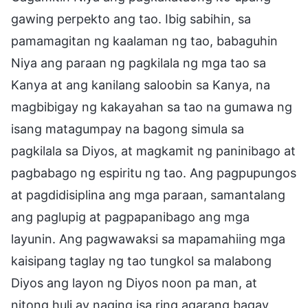
gawing perpekto ang tao. Ibig sabihin, sa
pamamagitan ng kaalaman ng tao, babaguhin
Niya ang paraan ng pagkilala ng mga tao sa
Kanya at ang kanilang saloobin sa Kanya, na
magbibigay ng kakayahan sa tao na gumawa ng
isang matagumpay na bagong simula sa
pagkilala sa Diyos, at magkamit ng paninibago at
pagbabago ng espiritu ng tao. Ang pagpupungos
at pagdidisiplina ang mga paraan, samantalang
ang paglupig at pagpapanibago ang mga
layunin. Ang pagwawaksi sa mapamahiing mga
kaisipang taglay ng tao tungkol sa malabong
Diyos ang layon ng Diyos noon pa man, at
nitong huli ay naging isa ring agarang bagay