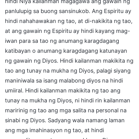
hindi Niya kailanman magagawa ang gawain ng
panlulupig sa buong sansinukob. Ang Espiritu ay
hindi nahahawakan ng tao, at di-nakikita ng tao,
at ang gawain ng Espiritu ay hindi kayang mag-
iwan para sa tao ng anumang karagdagang
katibayan o anumang karagdagang katunayan
ng gawain ng Diyos. Hindi kailanman makikita ng
tao ang tunay na mukha ng Diyos, palagi siyang
maniniwala sa isang malabong diyos na hindi
umiiral. Hindi kailanman makikita ng tao ang
tunay na mukha ng Diyos, ni hindi rin kailanman
maririnig ng tao ang mga salita na personal na
sinabi ng Diyos. Sadyang wala namang laman
ang mga imahinasyon ng tao, at hindi