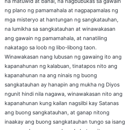
na matuwid at banal, na nagbubukas sa gawain
ng plano ng pamamahala at nagpapamalas ng
mga misteryo at hantungan ng sangkatauhan,
na lumikha sa sangkatauhan at winawakasan
ang gawain ng pamamahala, at nanatiling
nakatago sa loob ng libo-libong taon.
Winawakasan nang lubusan ng gawaing ito ang
kapanahunan ng kalabuan, tinatapos nito ang
kapanahunan na ang ninais ng buong
sangkatauhan ay hanapin ang mukha ng Diyos
ngunit hindi nila nagawa, winawakasan nito ang
kapanahunan kung kailan nagsilbi kay Satanas
ang buong sangkatauhan, at ganap nitong
inaakay ang buong sangkatauhan tungo sa isang