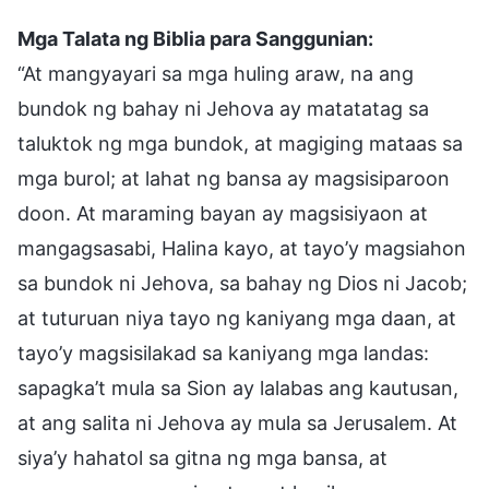
Mga Talata ng Biblia para Sanggunian:
“At mangyayari sa mga huling araw, na ang
bundok ng bahay ni Jehova ay matatatag sa
taluktok ng mga bundok, at magiging mataas sa
mga burol; at lahat ng bansa ay magsisiparoon
doon. At maraming bayan ay magsisiyaon at
mangagsasabi, Halina kayo, at tayo’y magsiahon
sa bundok ni Jehova, sa bahay ng Dios ni Jacob;
at tuturuan niya tayo ng kaniyang mga daan, at
tayo’y magsisilakad sa kaniyang mga landas:
sapagka’t mula sa Sion ay lalabas ang kautusan,
at ang salita ni Jehova ay mula sa Jerusalem. At
siya’y hahatol sa gitna ng mga bansa, at