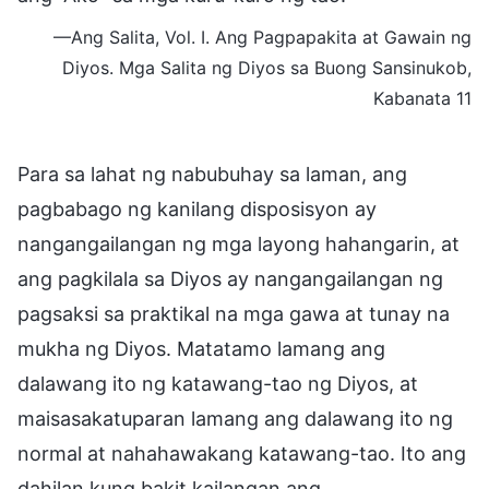
—Ang Salita, Vol. I. Ang Pagpapakita at Gawain ng
Diyos. Mga Salita ng Diyos sa Buong Sansinukob,
Kabanata 11
Para sa lahat ng nabubuhay sa laman, ang
pagbabago ng kanilang disposisyon ay
nangangailangan ng mga layong hahangarin, at
ang pagkilala sa Diyos ay nangangailangan ng
pagsaksi sa praktikal na mga gawa at tunay na
mukha ng Diyos. Matatamo lamang ang
dalawang ito ng katawang-tao ng Diyos, at
maisasakatuparan lamang ang dalawang ito ng
normal at nahahawakang katawang-tao. Ito ang
dahilan kung bakit kailangan ang