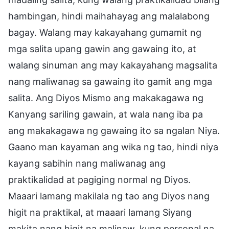
hambingan, hindi maihahayag ang malalabong
bagay. Walang may kakayahang gumamit ng
mga salita upang gawin ang gawaing ito, at
walang sinuman ang may kakayahang magsalita
nang maliwanag sa gawaing ito gamit ang mga
salita. Ang Diyos Mismo ang makakagawa ng
Kanyang sariling gawain, at wala nang iba pa
ang makakagawa ng gawaing ito sa ngalan Niya.
Gaano man kayaman ang wika ng tao, hindi niya
kayang sabihin nang maliwanag ang
praktikalidad at pagiging normal ng Diyos.
Maaari lamang makilala ng tao ang Diyos nang
higit na praktikal, at maaari lamang Siyang
makita nang higit na malinaw, kung personal na