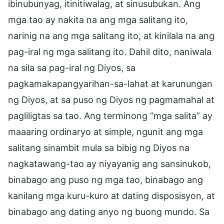
ibinubunyag, itinitiwalag, at sinusubukan. Ang
mga tao ay nakita na ang mga salitang ito,
narinig na ang mga salitang ito, at kinilala na ang
pag-iral ng mga salitang ito. Dahil dito, naniwala
na sila sa pag-iral ng Diyos, sa
pagkamakapangyarihan-sa-lahat at karunungan
ng Diyos, at sa puso ng Diyos ng pagmamahal at
pagliligtas sa tao. Ang terminong “mga salita” ay
maaaring ordinaryo at simple, ngunit ang mga
salitang sinambit mula sa bibig ng Diyos na
nagkatawang-tao ay niyayanig ang sansinukob,
binabago ang puso ng mga tao, binabago ang
kanilang mga kuru-kuro at dating disposisyon, at
binabago ang dating anyo ng buong mundo. Sa