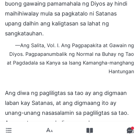
buong gawaing pamamahala ng Diyos ay hindi
maihihiwalay mula sa pagkatalo ni Satanas
upang dalhin ang kaligtasan sa lahat ng
sangkatauhan.
—Ang Salita, Vol. I. Ang Pagpapakita at Gawain ng
Diyos. Pagpapanumbalik ng Normal na Buhay ng Tao
at Pagdadala sa Kanya sa Isang Kamangha-manghang
Hantungan
Ang diwa ng pagliligtas sa tao ay ang digmaan
laban kay Satanas, at ang digmaang ito ay
unang-unang nasasalamin sa pagliligtas sa tao.
Ang yugto ng mga huling araw, kung saan
malulupig ang tao, ay ang huling yugto sa