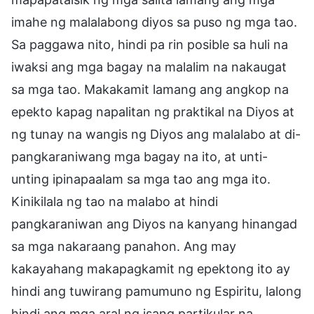
imahe ng malalabong diyos sa puso ng mga tao.
Sa paggawa nito, hindi pa rin posible sa huli na
iwaksi ang mga bagay na malalim na nakaugat
sa mga tao. Makakamit lamang ang angkop na
epekto kapag napalitan ng praktikal na Diyos at
ng tunay na wangis ng Diyos ang malalabo at di-
pangkaraniwang mga bagay na ito, at unti-
unting ipinapaalam sa mga tao ang mga ito.
Kinikilala ng tao na malabo at hindi
pangkaraniwan ang Diyos na kanyang hinangad
sa mga nakaraang panahon. Ang may
kakayahang makapagkamit ng epektong ito ay
hindi ang tuwirang pamumuno ng Espiritu, lalong
hindi ang mga aral ng isang partikular na