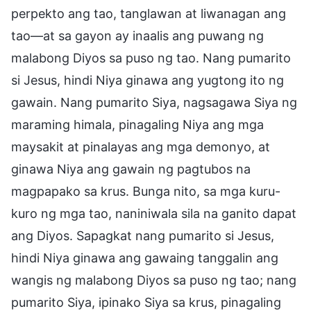
perpekto ang tao, tanglawan at liwanagan ang
tao—at sa gayon ay inaalis ang puwang ng
malabong Diyos sa puso ng tao. Nang pumarito
si Jesus, hindi Niya ginawa ang yugtong ito ng
gawain. Nang pumarito Siya, nagsagawa Siya ng
maraming himala, pinagaling Niya ang mga
maysakit at pinalayas ang mga demonyo, at
ginawa Niya ang gawain ng pagtubos na
magpapako sa krus. Bunga nito, sa mga kuru-
kuro ng mga tao, naniniwala sila na ganito dapat
ang Diyos. Sapagkat nang pumarito si Jesus,
hindi Niya ginawa ang gawaing tanggalin ang
wangis ng malabong Diyos sa puso ng tao; nang
pumarito Siya, ipinako Siya sa krus, pinagaling