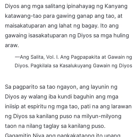
Diyos ang mga salitang ipinahayag ng Kanyang
katawang-tao para gawing ganap ang tao, at
maisakatuparan ang lahat ng bagay. Ito ang
gawaing isasakatuparan ng Diyos sa mga huling
araw.
—Ang Salita, Vol. I. Ang Pagpapakita at Gawain ng
Diyos. Pagkilala sa Kasalukuyang Gawain ng Diyos
Sa pagparito sa tao ngayon, ang layunin ng
Diyos ay walang iba kundi baguhin ang mga
iniisip at espiritu ng mga tao, pati na ang larawan
ng Diyos sa kanilang puso na milyun-milyong
taon na nilang taglay sa kanilang puso.
Gagamitin Niya ang pagkakataong ito upang