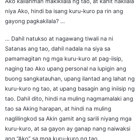
Ako kailanman makikilala ng tao, at kahit nakilala
niya Ako, hindi ba isang kuru-kuro pa rin ang
gayong pagkakilala? …
… Dahil natukso at nagawang tiwali na ni
Satanas ang tao, dahil nadala na siya sa
pamamagitan ng mga kuru-kuro at pag-iisip,
naging tao Ako upang personal na lupigin ang
buong sangkatauhan, upang ilantad ang lahat ng
kuru-kuro ng tao, at upang basagin ang iniisip ng
tao. Dahil dito, hindi na muling nagmamalaki ang
tao sa Aking harapan, at hindi na muling
naglilingkod sa Akin gamit ang sarili niyang mga
kuru-kuro, at sa gayon ay ganap nang naiwaksi
ang “Ako” sa mga kuru-kuro ng tao.