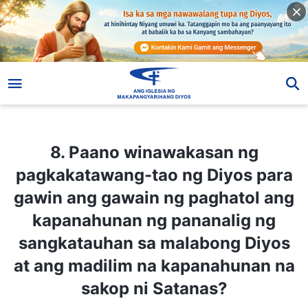
8. Paano winawakasan ng pagkakatawang-tao ng Diyos para gawin ang gawain ng paghatol ang kapanahunan ng pananalig ng sangkatauhan sa malabong Diyos at ang madilim na kapanahunan na sakop ni Satanas?
8. Paano winawakasan ng
pagkakatawang-tao ng Diyos para
gawin ang gawain ng paghatol ang
kapanahunan ng pananalig ng
sangkatauhan sa malabong Diyos
at ang madilim na kapanahunan na
sakop ni Satanas?