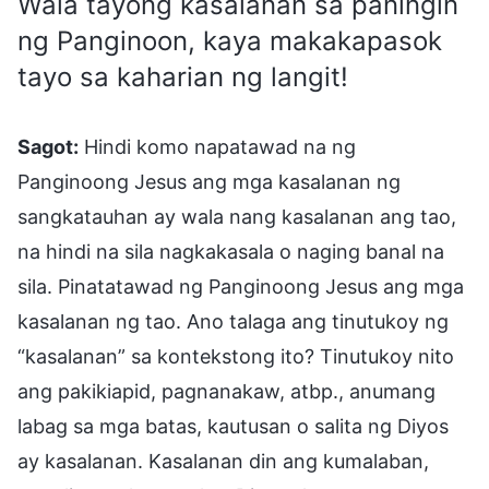
Wala tayong kasalanan sa paningin
ng Panginoon, kaya makakapasok
tayo sa kaharian ng langit!
Sagot:
Hindi komo napatawad na ng
Panginoong Jesus ang mga kasalanan ng
sangkatauhan ay wala nang kasalanan ang tao,
na hindi na sila nagkakasala o naging banal na
sila. Pinatatawad ng Panginoong Jesus ang mga
kasalanan ng tao. Ano talaga ang tinutukoy ng
“kasalanan” sa kontekstong ito? Tinutukoy nito
ang pakikiapid, pagnanakaw, atbp., anumang
labag sa mga batas, kautusan o salita ng Diyos
ay kasalanan. Kasalanan din ang kumalaban,