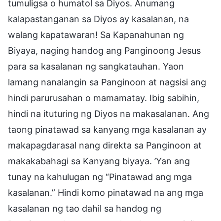
tumuligsa o humatol sa Diyos. Anumang
kalapastanganan sa Diyos ay kasalanan, na
walang kapatawaran! Sa Kapanahunan ng
Biyaya, naging handog ang Panginoong Jesus
para sa kasalanan ng sangkatauhan. Yaon
lamang nanalangin sa Panginoon at nagsisi ang
hindi parurusahan o mamamatay. Ibig sabihin,
hindi na ituturing ng Diyos na makasalanan. Ang
taong pinatawad sa kanyang mga kasalanan ay
makapagdarasal nang direkta sa Panginoon at
makakabahagi sa Kanyang biyaya. ’Yan ang
tunay na kahulugan ng “Pinatawad ang mga
kasalanan.” Hindi komo pinatawad na ang mga
kasalanan ng tao dahil sa handog ng