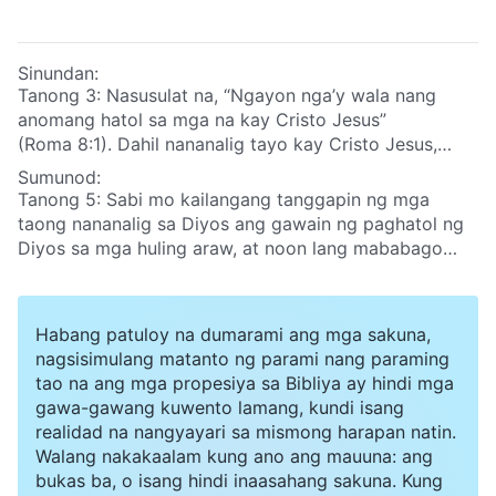
Sinundan:
Tanong 3: Nasusulat na, “Ngayon nga’y wala nang
anomang hatol sa mga na kay Cristo Jesus”
(Roma 8:1)
. Dahil nananalig tayo kay Cristo Jesus,
garantisado nang hindi tayo isusumpa at
Sumunod:
makakapasok tayo sa kaharian ng langit!
Tanong 5: Sabi mo kailangang tanggapin ng mga
taong nananalig sa Diyos ang gawain ng paghatol ng
Diyos sa mga huling araw, at noon lang mababago
ang kanilang masamang disposisyon. Pero, alinsunod
sa mga ipinagagawa ng Panginoon, nagpapakumbaba
at nagpapasensya tayo, minamahal natin ang ating
Habang patuloy na dumarami ang mga sakuna,
mga kaaway, pinapasan ang ating krus, sinusupil ang
nagsisimulang matanto ng parami nang paraming
ating katawan, tinatalikuran ang mga makamundong
tao na ang mga propesiya sa Bibliya ay hindi mga
bagay, at nagsisikap at nangangaral para sa
gawa-gawang kuwento lamang, kundi isang
Panginoon at kung anu-ano pa. Kaya hindi ba mga
realidad na nangyayari sa mismong harapan natin.
pagbabago natin ang lahat ng ito? Hindi ba puwedeng
Walang nakakaalam kung ano ang mauuna: ang
maging mga kredensyal ang mga ito para sa
bukas ba, o isang hindi inaasahang sakuna. Kung
pagpasok natin sa kaharian ng langit? Naniniwala ako