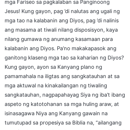
mga Fariseo sa pagkalaban sa Panginoong
Jesus! Kung gayon, pag ’di nalutas ang ugali ng
mga tao na kalabanin ang Diyos, pag ’di nalinis
ang masama at tiwali nilang disposisyon, kaya
nilang gumawa ng anumang kasamaan para
kalabanin ang Diyos. Pa’no makakapasok ang
ganitong klaseng mga tao sa kaharian ng Diyos?
Kung gayon, ayon sa Kanyang plano ng
pamamahala na iligtas ang sangkatauhan at sa
mga aktuwal na kinakailangan ng tiwaling
sangkatauhan, nagpapahayag Siya ng iba’t ibang
aspeto ng katotohanan sa mga huling araw, at
isinasagawa Niya ang Kanyang gawain na
tumutupad sa propesiya sa Biblia na, “ailangang