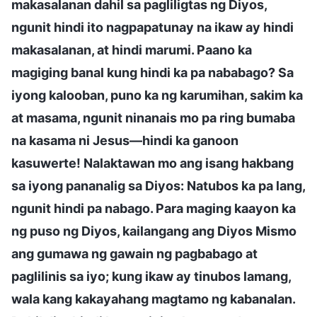
makasalanan dahil sa pagliligtas ng Diyos,
ngunit hindi ito nagpapatunay na ikaw ay hindi
makasalanan, at hindi marumi. Paano ka
magiging banal kung hindi ka pa nababago? Sa
iyong kalooban, puno ka ng karumihan, sakim ka
at masama, ngunit ninanais mo pa ring bumaba
na kasama ni Jesus—hindi ka ganoon
kasuwerte! Nalaktawan mo ang isang hakbang
sa iyong pananalig sa Diyos: Natubos ka pa lang,
ngunit hindi pa nabago. Para maging kaayon ka
ng puso ng Diyos, kailangang ang Diyos Mismo
ang gumawa ng gawain ng pagbabago at
paglilinis sa iyo; kung ikaw ay tinubos lamang,
wala kang kakayahang magtamo ng kabanalan.