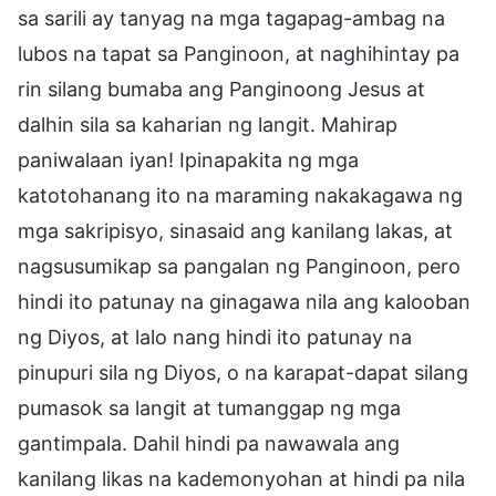
sa sarili ay tanyag na mga tagapag-ambag na
lubos na tapat sa Panginoon, at naghihintay pa
rin silang bumaba ang Panginoong Jesus at
dalhin sila sa kaharian ng langit. Mahirap
paniwalaan iyan! Ipinapakita ng mga
katotohanang ito na maraming nakakagawa ng
mga sakripisyo, sinasaid ang kanilang lakas, at
nagsusumikap sa pangalan ng Panginoon, pero
hindi ito patunay na ginagawa nila ang kalooban
ng Diyos, at lalo nang hindi ito patunay na
pinupuri sila ng Diyos, o na karapat-dapat silang
pumasok sa langit at tumanggap ng mga
gantimpala. Dahil hindi pa nawawala ang
kanilang likas na kademonyohan at hindi pa nila