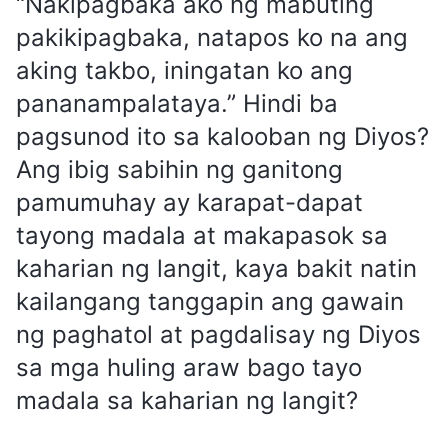
“Nakipagbaka ako ng mabuting
pakikipagbaka, natapos ko na ang
aking takbo, iningatan ko ang
pananampalataya.” Hindi ba
pagsunod ito sa kalooban ng Diyos?
Ang ibig sabihin ng ganitong
pamumuhay ay karapat-dapat
tayong madala at makapasok sa
kaharian ng langit, kaya bakit natin
kailangang tanggapin ang gawain
ng paghatol at pagdalisay ng Diyos
sa mga huling araw bago tayo
madala sa kaharian ng langit?