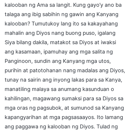
kalooban ng Ama sa langit. Kung gayo’y ano ba
talaga ang ibig sabihin ng gawin ang Kanyang
kalooban? Tumutukoy lang ito sa kakayahang
mahalin ang Diyos nang buong puso, igalang
Siya bilang dakila, matakot sa Diyos at iwaksi
ang kasamaan, ipamuhay ang mga salita ng
Panginoon, sundin ang Kanyang mga utos,
purihin at patotohanan nang madalas ang Diyos,
tunay na sairin ang inyong lakas para sa Kanya,
manatiling malaya sa anumang kasunduan o
kahilingan, magawang sumaksi para sa Diyos sa
mga oras ng pagsubok, at sumunod sa Kanyang
kapangyarihan at mga pagsasaayos. Ito lamang
ang paggawa ng kalooban ng Diyos. Tulad ng