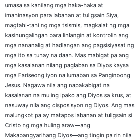
umasa sa kanilang mga haka-haka at
imahinasyon para labanan at tuligsain Siya,
magtahi-tahi ng mga tsismis, magkalat ng mga
kasinungalingan para linlangin at kontrolin ang
mga nananalig at hadlangan ang pagsisiyasat ng
mga ito sa tunay na daan. Mas mabigat pa ang
mga kasalanan nilang paglaban sa Diyos kaysa
mga Fariseong iyon na lumaban sa Panginoong
Jesus. Nagawa nila ang napakabigat na
kasalanan na muling ipako ang Diyos sa krus, at
nasuway nila ang disposisyon ng Diyos. Ang mas
malungkot pa ay matapos labanan at tuligsain si
Cristo ng mga huling araw—ang
Makapangyarihang Diyos—ang tingin pa rin nila