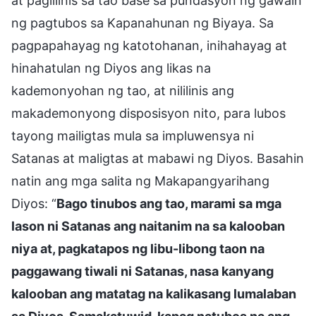
at paglilinis sa tao base sa pundasyon ng gawain
ng pagtubos sa Kapanahunan ng Biyaya. Sa
pagpapahayag ng katotohanan, inihahayag at
hinahatulan ng Diyos ang likas na
kademonyohan ng tao, at nililinis ang
makademonyong disposisyon nito, para lubos
tayong mailigtas mula sa impluwensya ni
Satanas at maligtas at mabawi ng Diyos. Basahin
natin ang mga salita ng Makapangyarihang
Diyos: “
Bago tinubos ang tao, marami sa mga
lason ni Satanas ang naitanim na sa kalooban
niya at, pagkatapos ng libu-libong taon na
paggawang tiwali ni Satanas, nasa kanyang
kalooban ang matatag na kalikasang lumalaban