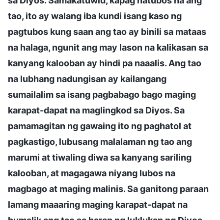
sa Diyos. Samakatuwid, kapag natubos na ang
tao, ito ay walang iba kundi isang kaso ng
pagtubos kung saan ang tao ay binili sa mataas
na halaga, ngunit ang may lason na kalikasan sa
kanyang kalooban ay hindi pa naaalis. Ang tao
na lubhang nadungisan ay kailangang
sumailalim sa isang pagbabago bago maging
karapat-dapat na maglingkod sa Diyos. Sa
pamamagitan ng gawaing ito ng paghatol at
pagkastigo, lubusang malalaman ng tao ang
marumi at tiwaling diwa sa kanyang sariling
kalooban, at magagawa niyang lubos na
magbago at maging malinis. Sa ganitong paraan
lamang maaaring maging karapat-dapat na