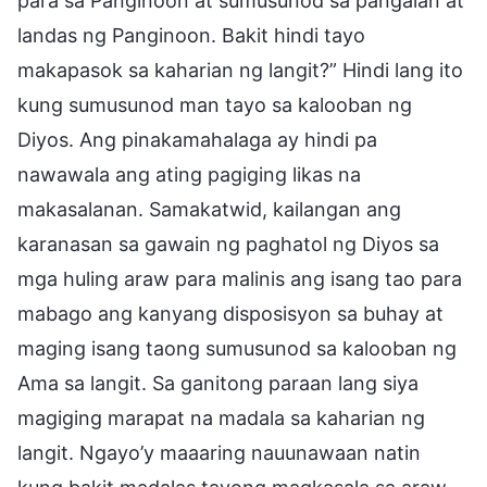
para sa Panginoon at sumusunod sa pangalan at
landas ng Panginoon. Bakit hindi tayo
makapasok sa kaharian ng langit?” Hindi lang ito
kung sumusunod man tayo sa kalooban ng
Diyos. Ang pinakamahalaga ay hindi pa
nawawala ang ating pagiging likas na
makasalanan. Samakatwid, kailangan ang
karanasan sa gawain ng paghatol ng Diyos sa
mga huling araw para malinis ang isang tao para
mabago ang kanyang disposisyon sa buhay at
maging isang taong sumusunod sa kalooban ng
Ama sa langit. Sa ganitong paraan lang siya
magiging marapat na madala sa kaharian ng
langit. Ngayo’y maaaring nauunawaan natin