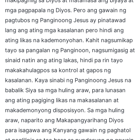
makipagniig sa Diyos at matamasa ang biyaya at
mga pagpapala ng Diyos. Pero ang gawain ng
pagtubos ng Panginoong Jesus ay pinatawad
lang ang ating mga kasalanan pero hindi ang
ating likas na kademonyohan. Kahit nagsumikap
tayo sa pangalan ng Panginoon, nagsumigasig at
sinaid natin ang ating lakas, hindi pa rin tayo
makakahulagpos sa kontrol at gapos ng
kasalanan. Kaya sinabi ng Panginoong Jesus na
babalik Siya sa mga huling araw, para lunasan
ang ating pagiging likas na makasalanan at
makademonyong disposisyon. Sa mga huling
araw, naparito ang Makapangyarihang Diyos
para isagawa ang Kanyang gawain ng paghatol