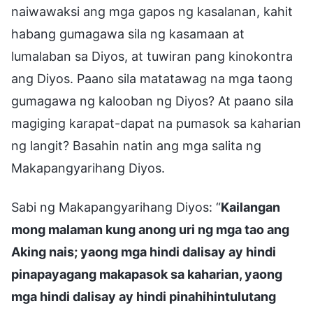
naiwawaksi ang mga gapos ng kasalanan, kahit
habang gumagawa sila ng kasamaan at
lumalaban sa Diyos, at tuwiran pang kinokontra
ang Diyos. Paano sila matatawag na mga taong
gumagawa ng kalooban ng Diyos? At paano sila
magiging karapat-dapat na pumasok sa kaharian
ng langit? Basahin natin ang mga salita ng
Makapangyarihang Diyos.
Sabi ng Makapangyarihang Diyos: “
Kailangan
mong malaman kung anong uri ng mga tao ang
Aking nais; yaong mga hindi dalisay ay hindi
pinapayagang makapasok sa kaharian, yaong
mga hindi dalisay ay hindi pinahihintulutang