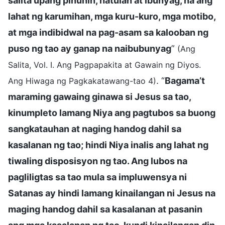
salita upang pinuhin, hatulan at ibunyag, na ang
lahat ng karumihan, mga kuru-kuro, mga motibo,
at mga indibidwal na pag-asam sa kalooban ng
puso ng tao ay ganap na naibubunyag
”
(Ang
Salita, Vol. I. Ang Pagpapakita at Gawain ng Diyos.
. “
Bagama’t
Ang Hiwaga ng Pagkakatawang-tao 4)
maraming gawaing ginawa si Jesus sa tao,
kinumpleto lamang Niya ang pagtubos sa buong
sangkatauhan at naging handog dahil sa
kasalanan ng tao; hindi Niya inalis ang lahat ng
tiwaling disposisyon ng tao. Ang lubos na
pagliligtas sa tao mula sa impluwensya ni
Satanas ay hindi lamang kinailangan ni Jesus na
maging handog dahil sa kasalanan at pasanin