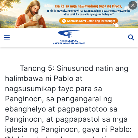
Tanong 5: Sinusunod natin ang halimbawa ni Pablo at nagsusumikap tayo para sa Panginoon, sa pangangaral ng ebanghelyo at pagpapatotoo sa Panginoon, at pagpapastol sa mga iglesia ng Panginoon, gaya ni Pablo: “Nakipagbaka ako ng mabuting pakikipagbaka, natapos ko na ang aking takbo, iningatan ko ang pananampalataya.” Hindi ba pagsunod ito sa kalooban ng Diyos? Ang ibig sabihin ng ganitong pamumuhay ay karapat-dapat tayong madala at makapasok sa kaharian ng langit, kaya bakit natin kailangang tanggapin ang gawain ng paghatol at pagdalisay ng Diyos sa mga huling araw bago tayo madala sa kaharian ng langit?
Tanong 5: Sinusunod natin ang
halimbawa ni Pablo at
nagsusumikap tayo para sa
Panginoon, sa pangangaral ng
ebanghelyo at pagpapatotoo sa
Panginoon, at pagpapastol sa mga
iglesia ng Panginoon, gaya ni Pablo: