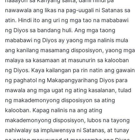
naaayon sa Kanyang salita, dahil hindi pa
nawawala ang likas na pag-uugali ni Satanas sa
atin. Hindi ito ang uri ng mga tao na mababawi
ng Diyos sa bandang huli. Ang mga taong
mababawi ng Diyos ay yaong mga nalinis mula
ang kanilang masamang disposisyon, yaong mga
malaya sa kasamaan at masunurin sa kalooban
ng Diyos. Kaya kailangan pa rin natin ang gawain
ng paghatol ng Makapangyarihang Diyos para
mawala ang mga ugat ng ating kasalanan, tulad
ng makademonyong disposisyon sa ating
kalooban. Kapag nalinis na ang ating
makademonyong disposisyon, lubos na tayong
nahiwalay sa impluwensya ni Satanas, at tunay