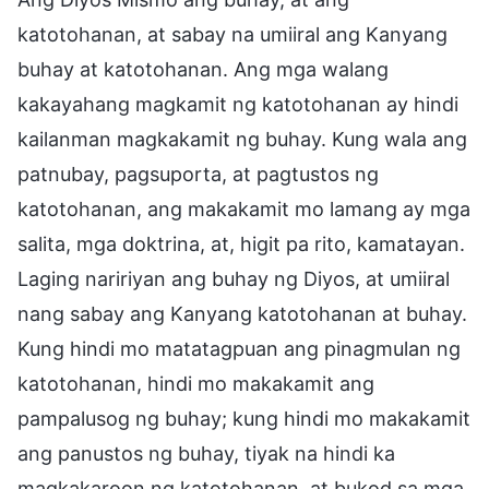
katotohanan, at sabay na umiiral ang Kanyang
buhay at katotohanan. Ang mga walang
kakayahang magkamit ng katotohanan ay hindi
kailanman magkakamit ng buhay. Kung wala ang
patnubay, pagsuporta, at pagtustos ng
katotohanan, ang makakamit mo lamang ay mga
salita, mga doktrina, at, higit pa rito, kamatayan.
Laging naririyan ang buhay ng Diyos, at umiiral
nang sabay ang Kanyang katotohanan at buhay.
Kung hindi mo matatagpuan ang pinagmulan ng
katotohanan, hindi mo makakamit ang
pampalusog ng buhay; kung hindi mo makakamit
ang panustos ng buhay, tiyak na hindi ka
magkakaroon ng katotohanan, at bukod sa mga