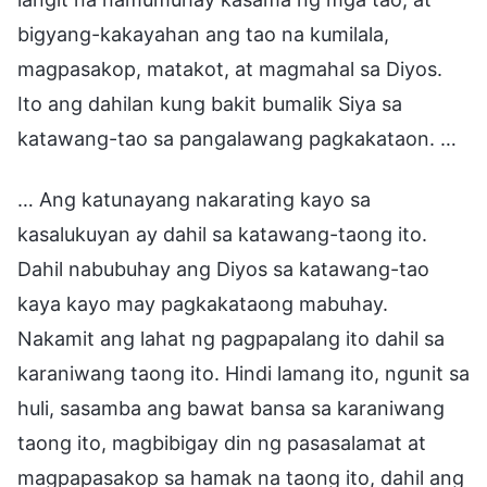
bigyang-kakayahan ang tao na kumilala,
magpasakop, matakot, at magmahal sa Diyos.
Ito ang dahilan kung bakit bumalik Siya sa
katawang-tao sa pangalawang pagkakataon. …
… Ang katunayang nakarating kayo sa
kasalukuyan ay dahil sa katawang-taong ito.
Dahil nabubuhay ang Diyos sa katawang-tao
kaya kayo may pagkakataong mabuhay.
Nakamit ang lahat ng pagpapalang ito dahil sa
karaniwang taong ito. Hindi lamang ito, ngunit sa
huli, sasamba ang bawat bansa sa karaniwang
taong ito, magbibigay din ng pasasalamat at
magpapasakop sa hamak na taong ito, dahil ang