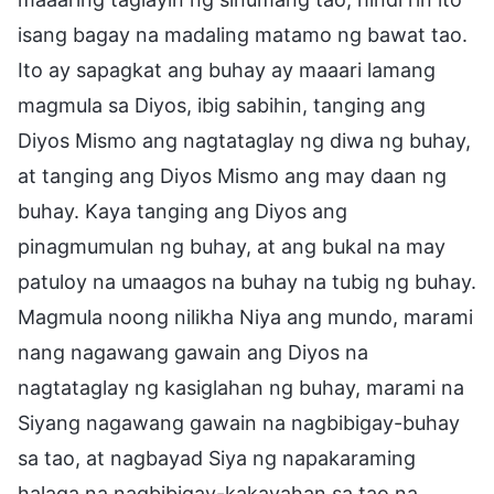
isang bagay na madaling matamo ng bawat tao.
Ito ay sapagkat ang buhay ay maaari lamang
magmula sa Diyos, ibig sabihin, tanging ang
Diyos Mismo ang nagtataglay ng diwa ng buhay,
at tanging ang Diyos Mismo ang may daan ng
buhay. Kaya tanging ang Diyos ang
pinagmumulan ng buhay, at ang bukal na may
patuloy na umaagos na buhay na tubig ng buhay.
Magmula noong nilikha Niya ang mundo, marami
nang nagawang gawain ang Diyos na
nagtataglay ng kasiglahan ng buhay, marami na
Siyang nagawang gawain na nagbibigay-buhay
sa tao, at nagbayad Siya ng napakaraming
halaga na nagbibigay-kakayahan sa tao na