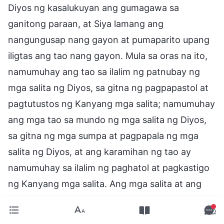
Diyos ng kasalukuyan ang gumagawa sa
ganitong paraan, at Siya lamang ang
nangungusap nang gayon at pumaparito upang
iligtas ang tao nang gayon. Mula sa oras na ito,
namumuhay ang tao sa ilalim ng patnubay ng
mga salita ng Diyos, sa gitna ng pagpapastol at
pagtutustos ng Kanyang mga salita; namumuhay
ang mga tao sa mundo ng mga salita ng Diyos,
sa gitna ng mga sumpa at pagpapala ng mga
salita ng Diyos, at ang karamihan ng tao ay
namumuhay sa ilalim ng paghatol at pagkastigo
ng Kanyang mga salita. Ang mga salita at ang
gawaing ito ay pawang para sa kaligtasan ng
tao, para matupad ang kalooban ng Diyos, at