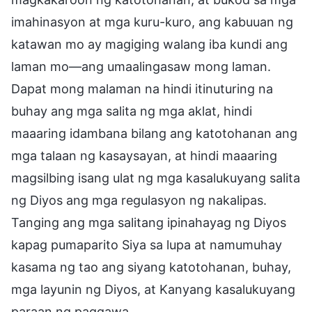
imahinasyon at mga kuru-kuro, ang kabuuan ng
katawan mo ay magiging walang iba kundi ang
laman mo—ang umaalingasaw mong laman.
Dapat mong malaman na hindi itinuturing na
buhay ang mga salita ng mga aklat, hindi
maaaring idambana bilang ang katotohanan ang
mga talaan ng kasaysayan, at hindi maaaring
magsilbing isang ulat ng mga kasalukuyang salita
ng Diyos ang mga regulasyon ng nakalipas.
Tanging ang mga salitang ipinahayag ng Diyos
kapag pumaparito Siya sa lupa at namumuhay
kasama ng tao ang siyang katotohanan, buhay,
mga layunin ng Diyos, at Kanyang kasalukuyang
paraan ng paggawa.