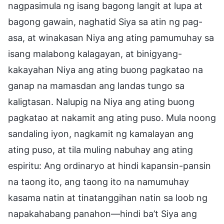
nagpasimula ng isang bagong langit at lupa at
bagong gawain, naghatid Siya sa atin ng pag-
asa, at winakasan Niya ang ating pamumuhay sa
isang malabong kalagayan, at binigyang-
kakayahan Niya ang ating buong pagkatao na
ganap na mamasdan ang landas tungo sa
kaligtasan. Nalupig na Niya ang ating buong
pagkatao at nakamit ang ating puso. Mula noong
sandaling iyon, nagkamit ng kamalayan ang
ating puso, at tila muling nabuhay ang ating
espiritu: Ang ordinaryo at hindi kapansin-pansin
na taong ito, ang taong ito na namumuhay
kasama natin at tinatanggihan natin sa loob ng
napakahabang panahon—hindi ba’t Siya ang