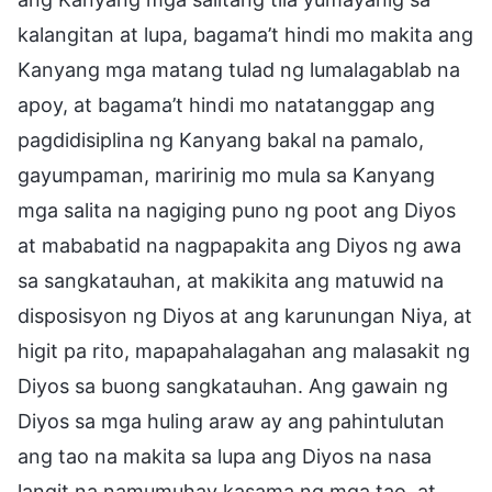
kalangitan at lupa, bagama’t hindi mo makita ang
Kanyang mga matang tulad ng lumalagablab na
apoy, at bagama’t hindi mo natatanggap ang
pagdidisiplina ng Kanyang bakal na pamalo,
gayumpaman, maririnig mo mula sa Kanyang
mga salita na nagiging puno ng poot ang Diyos
at mababatid na nagpapakita ang Diyos ng awa
sa sangkatauhan, at makikita ang matuwid na
disposisyon ng Diyos at ang karunungan Niya, at
higit pa rito, mapapahalagahan ang malasakit ng
Diyos sa buong sangkatauhan. Ang gawain ng
Diyos sa mga huling araw ay ang pahintulutan
ang tao na makita sa lupa ang Diyos na nasa
langit na namumuhay kasama ng mga tao, at