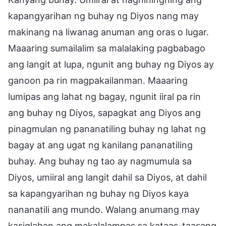
kapangyarihan ng buhay ng Diyos nang may
makinang na liwanag anuman ang oras o lugar.
Maaaring sumailalim sa malalaking pagbabago
ang langit at lupa, ngunit ang buhay ng Diyos ay
ganoon pa rin magpakailanman. Maaaring
lumipas ang lahat ng bagay, ngunit iiral pa rin
ang buhay ng Diyos, sapagkat ang Diyos ang
pinagmulan ng pananatiling buhay ng lahat ng
bagay at ang ugat ng kanilang pananatiling
buhay. Ang buhay ng tao ay nagmumula sa
Diyos, umiiral ang langit dahil sa Diyos, at dahil
sa kapangyarihan ng buhay ng Diyos kaya
nananatili ang mundo. Walang anumang may
kasiglahan ang makalalampas sa kataas-taasang