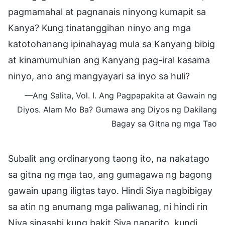
pagmamahal at pagnanais ninyong kumapit sa
Kanya? Kung tinatanggihan ninyo ang mga
katotohanang ipinahayag mula sa Kanyang bibig
at kinamumuhian ang Kanyang pag-iral kasama
ninyo, ano ang mangyayari sa inyo sa huli?
—Ang Salita, Vol. I. Ang Pagpapakita at Gawain ng
Diyos. Alam Mo Ba? Gumawa ang Diyos ng Dakilang
Bagay sa Gitna ng mga Tao
Subalit ang ordinaryong taong ito, na nakatago
sa gitna ng mga tao, ang gumagawa ng bagong
gawain upang iligtas tayo. Hindi Siya nagbibigay
sa atin ng anumang mga paliwanag, ni hindi rin
Niya sinasabi kung bakit Siya naparito, kundi