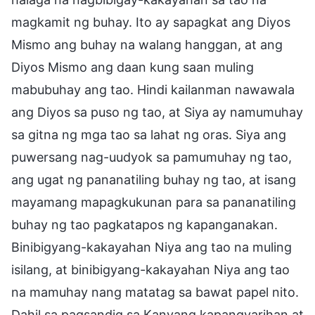
magkamit ng buhay. Ito ay sapagkat ang Diyos
Mismo ang buhay na walang hanggan, at ang
Diyos Mismo ang daan kung saan muling
mabubuhay ang tao. Hindi kailanman nawawala
ang Diyos sa puso ng tao, at Siya ay namumuhay
sa gitna ng mga tao sa lahat ng oras. Siya ang
puwersang nag-uudyok sa pamumuhay ng tao,
ang ugat ng pananatiling buhay ng tao, at isang
mayamang mapagkukunan para sa pananatiling
buhay ng tao pagkatapos ng kapanganakan.
Binibigyang-kakayahan Niya ang tao na muling
isilang, at binibigyang-kakayahan Niya ang tao
na mamuhay nang matatag sa bawat papel nito.
Dahil sa pagsandig sa Kanyang kapangyarihan at