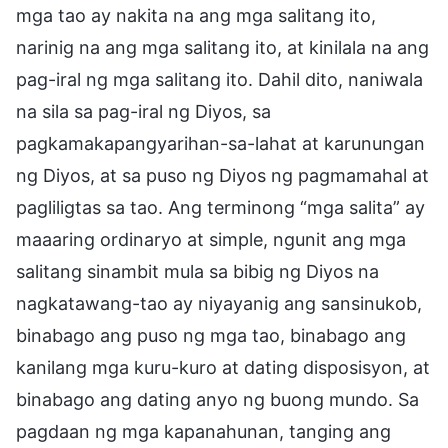
mga tao ay nakita na ang mga salitang ito,
narinig na ang mga salitang ito, at kinilala na ang
pag-iral ng mga salitang ito. Dahil dito, naniwala
na sila sa pag-iral ng Diyos, sa
pagkamakapangyarihan-sa-lahat at karunungan
ng Diyos, at sa puso ng Diyos ng pagmamahal at
pagliligtas sa tao. Ang terminong “mga salita” ay
maaaring ordinaryo at simple, ngunit ang mga
salitang sinambit mula sa bibig ng Diyos na
nagkatawang-tao ay niyayanig ang sansinukob,
binabago ang puso ng mga tao, binabago ang
kanilang mga kuru-kuro at dating disposisyon, at
binabago ang dating anyo ng buong mundo. Sa
pagdaan ng mga kapanahunan, tanging ang