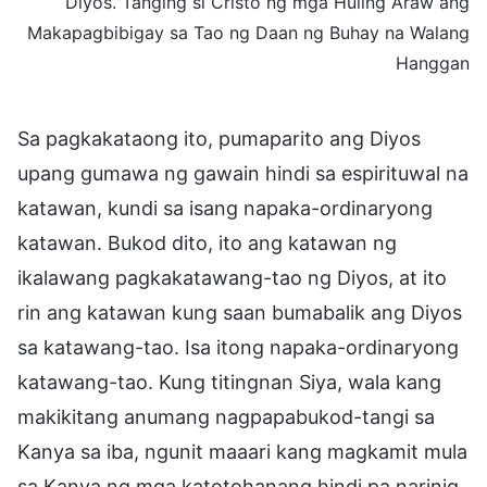
Diyos. Tanging si Cristo ng mga Huling Araw ang
Makapagbibigay sa Tao ng Daan ng Buhay na Walang
Hanggan
Sa pagkakataong ito, pumaparito ang Diyos
upang gumawa ng gawain hindi sa espirituwal na
katawan, kundi sa isang napaka-ordinaryong
katawan. Bukod dito, ito ang katawan ng
ikalawang pagkakatawang-tao ng Diyos, at ito
rin ang katawan kung saan bumabalik ang Diyos
sa katawang-tao. Isa itong napaka-ordinaryong
katawang-tao. Kung titingnan Siya, wala kang
makikitang anumang nagpapabukod-tangi sa
Kanya sa iba, ngunit maaari kang magkamit mula
sa Kanya ng mga katotohanang hindi pa narinig