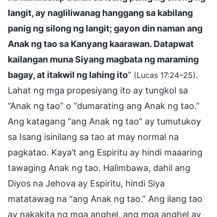
langit, ay nagliliwanag hanggang sa kabilang
panig ng silong ng langit; gayon din naman ang
Anak ng tao sa Kanyang kaarawan. Datapwat
kailangan muna Siyang magbata ng maraming
bagay, at itakwil ng lahing ito
”
.
(Lucas 17:24–25)
Lahat ng mga propesiyang ito ay tungkol sa
“Anak ng tao” o “dumarating ang Anak ng tao.”
Ang katagang “ang Anak ng tao” ay tumutukoy
sa Isang isinilang sa tao at may normal na
pagkatao. Kaya’t ang Espiritu ay hindi maaaring
tawaging Anak ng tao. Halimbawa, dahil ang
Diyos na Jehova ay Espiritu, hindi Siya
matatawag na “ang Anak ng tao.” Ang ilang tao
ay nakakita ng mga anghel, ang mga anghel ay