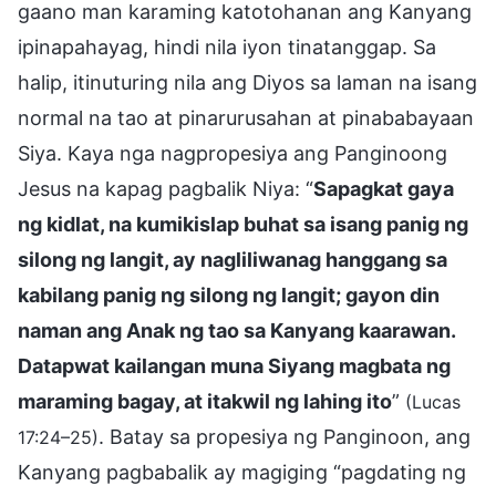
gaano man karaming katotohanan ang Kanyang
ipinapahayag, hindi nila iyon tinatanggap. Sa
halip, itinuturing nila ang Diyos sa laman na isang
normal na tao at pinarurusahan at pinababayaan
Siya. Kaya nga nagpropesiya ang Panginoong
Jesus na kapag pagbalik Niya: “
Sapagkat gaya
ng kidlat, na kumikislap buhat sa isang panig ng
silong ng langit, ay nagliliwanag hanggang sa
kabilang panig ng silong ng langit; gayon din
naman ang Anak ng tao sa Kanyang kaarawan.
Datapwat kailangan muna Siyang magbata ng
maraming bagay, at itakwil ng lahing ito
”
(Lucas
. Batay sa propesiya ng Panginoon, ang
17:24–25)
Kanyang pagbabalik ay magiging “pagdating ng