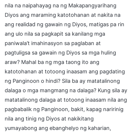
nila na naipahayag na ng Makapangyarihang
Diyos ang maraming katotohanan at nakita na
ang realidad ng gawain ng Diyos, matigas pa rin
ang ulo nila sa pagkapit sa kanilang mga
paniwala’t imahinasyon sa paglaban at
pagtuligsa sa gawain ng Diyos sa mga huling
araw? Mahal ba ng mga taong ito ang
katotohanan at totoong inaasam ang pagdating
ng Panginoon o hindi? Sila ba ay matatalinong
dalaga o mga mangmang na dalaga? Kung sila ay
matatalinong dalaga at totoong inaasam nila ang
pagbabalik ng Panginoon, bakit, kapag naririnig
nila ang tinig ng Diyos at nakikitang
yumayabong ang ebanghelyo ng kaharian,