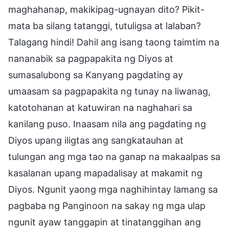
maghahanap, makikipag-ugnayan dito? Pikit-
mata ba silang tatanggi, tutuligsa at lalaban?
Talagang hindi! Dahil ang isang taong taimtim na
nananabik sa pagpapakita ng Diyos at
sumasalubong sa Kanyang pagdating ay
umaasam sa pagpapakita ng tunay na liwanag,
katotohanan at katuwiran na naghahari sa
kanilang puso. Inaasam nila ang pagdating ng
Diyos upang iligtas ang sangkatauhan at
tulungan ang mga tao na ganap na makaalpas sa
kasalanan upang mapadalisay at makamit ng
Diyos. Ngunit yaong mga naghihintay lamang sa
pagbaba ng Panginoon na sakay ng mga ulap
ngunit ayaw tanggapin at tinatanggihan ang