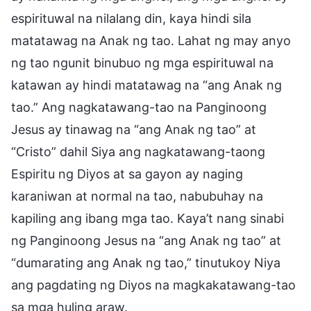
espirituwal na nilalang din, kaya hindi sila
matatawag na Anak ng tao. Lahat ng may anyo
ng tao ngunit binubuo ng mga espirituwal na
katawan ay hindi matatawag na “ang Anak ng
tao.” Ang nagkatawang-tao na Panginoong
Jesus ay tinawag na “ang Anak ng tao” at
“Cristo” dahil Siya ang nagkatawang-taong
Espiritu ng Diyos at sa gayon ay naging
karaniwan at normal na tao, nabubuhay na
kapiling ang ibang mga tao. Kaya’t nang sinabi
ng Panginoong Jesus na “ang Anak ng tao” at
“dumarating ang Anak ng tao,” tinutukoy Niya
ang pagdating ng Diyos na magkakatawang-tao
sa mga huling araw.