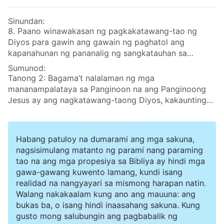
Sinundan:
8. Paano winawakasan ng pagkakatawang-tao ng
Diyos para gawin ang gawain ng paghatol ang
kapanahunan ng pananalig ng sangkatauhan sa
malabong Diyos at ang madilim na kapanahunan na
Sumunod:
sakop ni Satanas?
Tanong 2: Bagama’t nalalaman ng mga
mananampalataya sa Panginoon na ang Panginoong
Jesus ay ang nagkatawang-taong Diyos, kakaunting
tao lamang ang nakakaunawa ng katotohanan ng
pagkakatawang-tao. Kapag bumalik ang Panginoon,
kung nagpapakita Siya tulad ng ginawa ng
Habang patuloy na dumarami ang mga sakuna,
Panginoong Jesus, na naging Anak ng tao at
nagsisimulang matanto ng parami nang paraming
gumagawa, talagang walang paraan na makikilala ng
tao na ang mga propesiya sa Bibliya ay hindi mga
mga tao ang Panginoong Jesus at malugod na
gawa-gawang kuwento lamang, kundi isang
tatanggapin ang Kanyang pagbalik. Kung gayon ano
realidad na nangyayari sa mismong harapan natin.
talaga ang pagkakatawang-tao? Ano ang diwa ng
Walang nakakaalam kung ano ang mauuna: ang
pagkakatawang-tao?
bukas ba, o isang hindi inaasahang sakuna. Kung
gusto mong salubungin ang pagbabalik ng