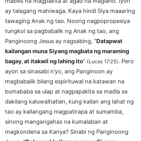
mabilis na magpakita at agad na maglaho. Iyon
ay talagang mahiwaga. Kaya hindi Siya maaaring
tawaging Anak ng tao. Noong nagpopropesiya
tungkol sa pagbabalik ng Anak ng tao, ang
Panginoong Jesus ay nagsabing, “
Datapwat
kailangan muna Siyang magbata ng maraming
bagay, at itakwil ng lahing ito
”
. Pero
(Lucas 17:25)
ayon sa sinasabi n’yo, ang Panginoon ay
magbabalik bilang espirituwal na katawan na
bumababa sa ulap at nagpapakita sa madla sa
dakilang kaluwalhatian, kung kailan ang lahat ng
tao ay kailangang magpatirapa at sumamba,
sinong mangangahas na kumalaban at
magkondena sa Kanya? Sinabi ng Panginoong