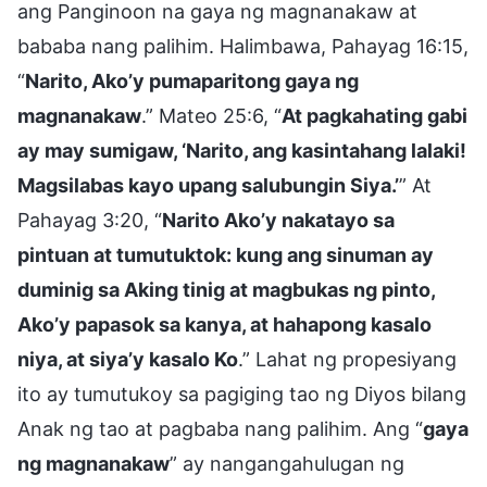
ang Panginoon na gaya ng magnanakaw at
bababa nang palihim. Halimbawa, Pahayag 16:15,
“
Narito, Ako’y pumaparitong gaya ng
magnanakaw
.” Mateo 25:6, “
At pagkahating gabi
ay may sumigaw, ‘Narito, ang kasintahang lalaki!
Magsilabas kayo upang salubungin Siya.’
” At
Pahayag 3:20, “
Narito Ako’y nakatayo sa
pintuan at tumutuktok: kung ang sinuman ay
duminig sa Aking tinig at magbukas ng pinto,
Ako’y papasok sa kanya, at hahapong kasalo
niya, at siya’y kasalo Ko
.” Lahat ng propesiyang
ito ay tumutukoy sa pagiging tao ng Diyos bilang
Anak ng tao at pagbaba nang palihim. Ang “
gaya
ng magnanakaw
” ay nangangahulugan ng