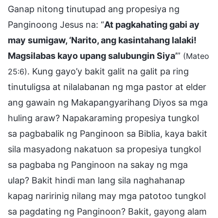
Ganap nitong tinutupad ang propesiya ng
Panginoong Jesus na: “
At pagkahating gabi ay
may sumigaw, ‘Narito, ang kasintahang lalaki!
Magsilabas kayo upang salubungin Siya’
”
(Mateo
. Kung gayo’y bakit galit na galit pa ring
25:6)
tinutuligsa at nilalabanan ng mga pastor at elder
ang gawain ng Makapangyarihang Diyos sa mga
huling araw? Napakaraming propesiya tungkol
sa pagbabalik ng Panginoon sa Biblia, kaya bakit
sila masyadong nakatuon sa propesiya tungkol
sa pagbaba ng Panginoon na sakay ng mga
ulap? Bakit hindi man lang sila naghahanap
kapag naririnig nilang may mga patotoo tungkol
sa pagdating ng Panginoon? Bakit, gayong alam