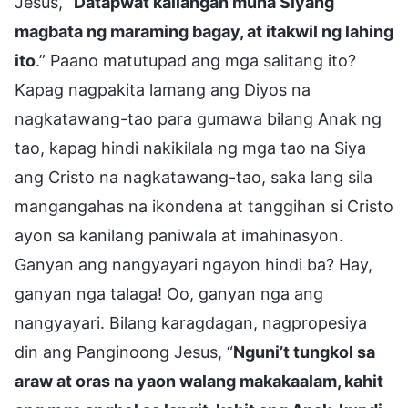
Jesus, “
Datapwat kailangan muna Siyang
magbata ng maraming bagay, at itakwil ng lahing
ito
.” Paano matutupad ang mga salitang ito?
Kapag nagpakita lamang ang Diyos na
nagkatawang-tao para gumawa bilang Anak ng
tao, kapag hindi nakikilala ng mga tao na Siya
ang Cristo na nagkatawang-tao, saka lang sila
mangangahas na ikondena at tanggihan si Cristo
ayon sa kanilang paniwala at imahinasyon.
Ganyan ang nangyayari ngayon hindi ba? Hay,
ganyan nga talaga! Oo, ganyan nga ang
nangyayari. Bilang karagdagan, nagpropesiya
din ang Panginoong Jesus, “
Nguni’t tungkol sa
araw at oras na yaon walang makakaalam, kahit