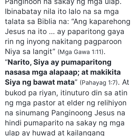
Panginoon na sakay ng mga ulap.
Ibinabatay nila ito lalo na sa mga
talata sa Biblia na: “Ang kaparehong
Jesus na ito … ay paparitong gaya
rin ng inyong nakitang pagparoon
Niya sa langit”
.
(Mga Gawa 1:11)
“
Narito, Siya ay pumaparitong
nasasa mga alapaap; at makikita
Siya ng bawat mata
”
. At
(Pahayag 1:7)
bukod pa riyan, itinuturo din sa atin
ng mga pastor at elder ng relihiyon
na sinumang Panginoong Jesus na
hindi pumaparito na sakay ng mga
ulap ay huwad at kailangang