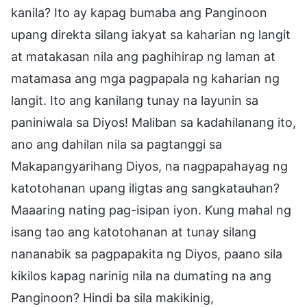
kanila? Ito ay kapag bumaba ang Panginoon
upang direkta silang iakyat sa kaharian ng langit
at matakasan nila ang paghihirap ng laman at
matamasa ang mga pagpapala ng kaharian ng
langit. Ito ang kanilang tunay na layunin sa
paniniwala sa Diyos! Maliban sa kadahilanang ito,
ano ang dahilan nila sa pagtanggi sa
Makapangyarihang Diyos, na nagpapahayag ng
katotohanan upang iligtas ang sangkatauhan?
Maaaring nating pag-isipan iyon. Kung mahal ng
isang tao ang katotohanan at tunay silang
nananabik sa pagpapakita ng Diyos, paano sila
kikilos kapag narinig nila na dumating na ang
Panginoon? Hindi ba sila makikinig,