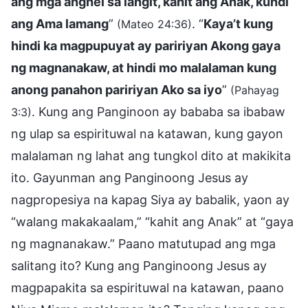
ang mga anghel sa langit, kahit ang Anak, kundi
ang Ama lamang
”
. “
Kaya’t kung
(Mateo 24:36)
hindi ka magpupuyat ay paririyan Akong gaya
ng magnanakaw, at hindi mo malalaman kung
anong panahon paririyan Ako sa iyo
”
(Pahayag
. Kung ang Panginoon ay bababa sa ibabaw
3:3)
ng ulap sa espirituwal na katawan, kung gayon
malalaman ng lahat ang tungkol dito at makikita
ito. Gayunman ang Panginoong Jesus ay
nagpropesiya na kapag Siya ay babalik, yaon ay
“walang makakaalam,” “kahit ang Anak” at “gaya
ng magnanakaw.” Paano matutupad ang mga
salitang ito? Kung ang Panginoong Jesus ay
magpapakita sa espirituwal na katawan, paano