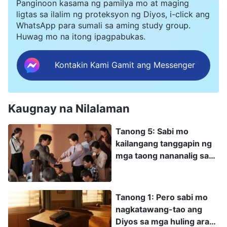
Panginoon kasama ng pamilya mo at maging
ligtas sa ilalim ng proteksyon ng Diyos, i-click ang
WhatsApp para sumali sa aming study group.
Huwag mo na itong ipagpabukas.
Kontakin Kami Gamit ang Messenger
Kaugnay na Nilalaman
Tanong 5: Sabi mo
kailangang tanggapin ng
mga taong nananalig sa
Diyos ang gawain ng
paghatol ng Diyos sa mga
huling araw, at noon lang
Tanong 1: Pero sabi mo
mababago ang kanilang
nagkatawang-tao ang
masamang disposisyon.
Diyos sa mga huling araw