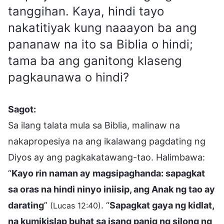
tanggihan. Kaya, hindi tayo
nakatitiyak kung naaayon ba ang
pananaw na ito sa Biblia o hindi;
tama ba ang ganitong klaseng
pagkaunawa o hindi?
Sagot:
Sa ilang talata mula sa Biblia, malinaw na
nakapropesiya na ang ikalawang pagdating ng
Diyos ay ang pagkakatawang-tao. Halimbawa:
“
Kayo rin naman ay magsipaghanda: sapagkat
sa oras na hindi ninyo iniisip, ang Anak ng tao ay
darating
”
. “
Sapagkat gaya ng kidlat,
(Lucas 12:40)
na kumikislap buhat sa isang panig ng silong ng