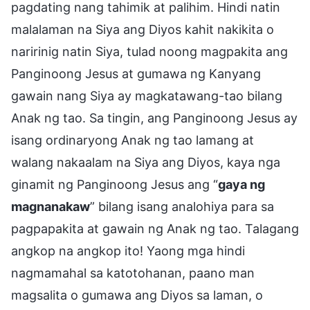
pagdating nang tahimik at palihim. Hindi natin
malalaman na Siya ang Diyos kahit nakikita o
naririnig natin Siya, tulad noong magpakita ang
Panginoong Jesus at gumawa ng Kanyang
gawain nang Siya ay magkatawang-tao bilang
Anak ng tao. Sa tingin, ang Panginoong Jesus ay
isang ordinaryong Anak ng tao lamang at
walang nakaalam na Siya ang Diyos, kaya nga
ginamit ng Panginoong Jesus ang “
gaya ng
magnanakaw
” bilang isang analohiya para sa
pagpapakita at gawain ng Anak ng tao. Talagang
angkop na angkop ito! Yaong mga hindi
nagmamahal sa katotohanan, paano man
magsalita o gumawa ang Diyos sa laman, o