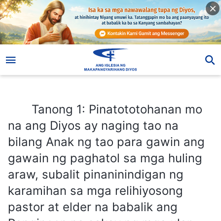
Tanong 1: Pinatototohanan mo na ang Diyos ay naging tao na bilang Anak ng tao para gawin ang gawain ng paghatol sa mga huling araw, subalit pinaninindigan ng karamihan sa mga relihiyosong pastor at elder na babalik ang Panginoon na sakay ng mga ulap. Ibinabatay nila ito lalo na sa mga talata sa Biblia na: “Ang kaparehong Jesus na ito … ay paparitong gaya rin ng inyong nakitang pagparoon Niya sa langit”
Tanong 1: Pinatototohanan mo
na ang Diyos ay naging tao na
bilang Anak ng tao para gawin ang
gawain ng paghatol sa mga huling
araw, subalit pinaninindigan ng
karamihan sa mga relihiyosong
pastor at elder na babalik ang