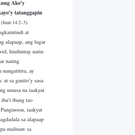
kung Ako’y
kayo’y tatanggapin
”
.
(Juan 14:2–3)
agkaintindi at
ng alapaap, ang lugar
id, hinihintay natin
ar nating
nangatitira, ay
 at sa ganito’y sasa
ng umasa na iaakyat
iba’t ibang tao
 Panginoon, iaakyat
pagdadala sa alapaap
 pa malinaw sa