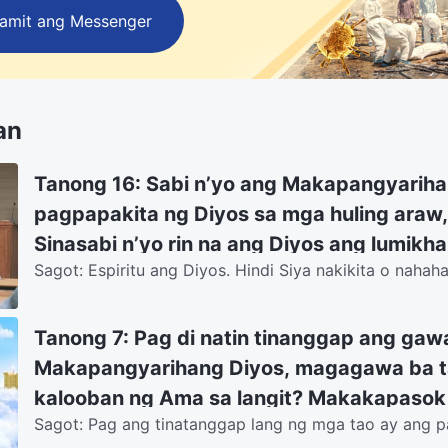
Gamit ang Messenger
an
Tanong 16: Sabi n’yo ang Makapangyariha
pagpapakita ng Diyos sa mga huling araw,
Sinasabi n’yo rin na ang Diyos ang lumikha
Sagot: Espiritu ang Diyos. Hindi Siya nakikita o naha
naghahari sa kung anong nangyayari sa da
maraming ginagawa ang Espiritu ng Diyos, at nagsasab
ng Diyos ang gumabay at nagligtas sa sa
basehan n’yo para patotohanan ang mga s
Tanong 7: Pag di natin tinanggap ang gaw
mga taga-Partido Komunista ay pawang mga
Makapangyarihang Diyos, magagawa ba ta
kumikilala sa pag-iral ng Diyos o sa paghah
kalooban ng Ama sa langit? Makakapasok 
Lalong hindi namin kinikilala ang sinasabi
Sagot: Pag ang tinatanggap lang ng mga tao ay ang 
kaharian ng langit?
Jesus noong Kapanahunan ng Biyaya, pero hindi nila ti