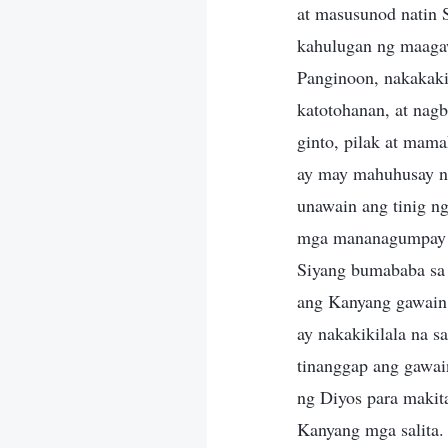
at masusunod natin S
kahulugan ng maagaw 
Panginoon, nakakaki
katotohanan, at nag
ginto, pilak at mama
ay may mahuhusay na
unawain ang tinig ng
mga mananagumpay n
Siyang bumababa sa
ang Kanyang gawain 
ay nakakikilala na s
tinanggap ang gawain
ng Diyos para makita
Kanyang mga salita.