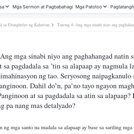
sa
Mga Sermon at Pagbabahagi
Mga Patotoo
Pagtatangh
l sa Ebanghelyo ng Kaharian
 Ang mga sinabi niyo ang paghahangad natin s
 sa pagdadala sa ’tin sa alapaap ay nagmula l
t imahinasyon ng tao. Seryosong naipagkanulo 
anginoon. Dahil do’n, pa’no tayo ngayon magh
Panginoon at sa pagdadala sa atin sa alapaap
ag pa nang mas detalyado?
ng mga santo na madala sa alapaap ay base sa sariling mga 