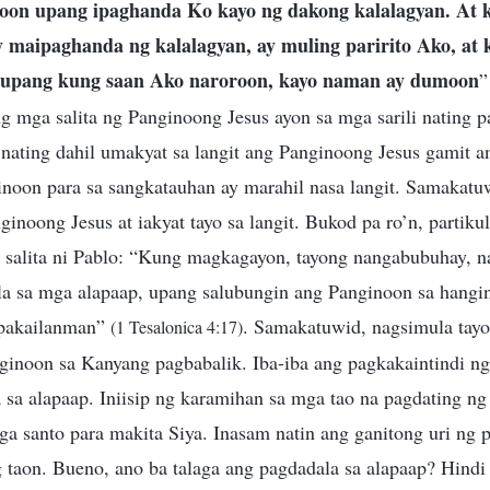
oon upang ipaghanda Ko kayo ng dakong kalalagyan. At 
 maipaghanda ng kalalagyan, ay muling paririto Ako, at 
i; upang kung saan Ako naroroon, kayo naman ay dumoon
ang mga salita ng Panginoong Jesus ayon sa mga sarili nating p
 nating dahil umakyat sa langit ang Panginoong Jesus gamit a
noon para sa sangkatauhan ay marahil nasa langit. Samakatuw
inoong Jesus at iakyat tayo sa langit. Bukod pa ro’n, partikul
 salita ni Pablo: “Kung magkagayon, tayong nangabubuhay, na 
la sa mga alapaap, upang salubungin ang Panginoon sa hangin:
gpakailanman”
. Samakatuwid, nagsimula tayo
(1 Tesalonica 4:17)
nginoon sa Kanyang pagbabalik. Iba-iba ang pagkakaintindi ng 
 sa alapaap. Iniisip ng karamihan sa mga tao na pagdating ng
ga santo para makita Siya. Inasam natin ang ganitong uri ng 
 taon. Bueno, ano ba talaga ang pagdadala sa alapaap? Hindi