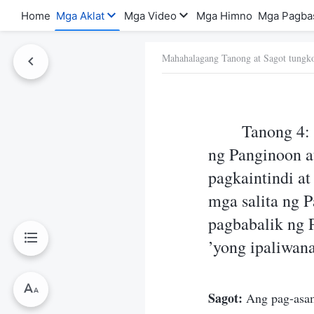
Home
Mga Aklat
Mga Video
Mga Himno
Mga Pagba
Mahahalagang Tanong at Sagot tungko
a Ito
Tanong 4:
ng Panginoon at
pagkaintindi a
mga salita ng P
pagbabalik ng 
’yong ipaliwan
Sagot:
Ang pag-asam 