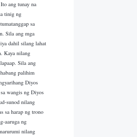
Ito ang tunay na
a tinig ng
 tumatanggap sa
n. Sila ang mga
ya dahil silang lahat
. Kaya nilang
lapaap. Sila ang
habang palihim
ngyarihang Diyos
 sa wangis ng Diyos
nud-sunod nilang
s sa harap ng trono
ag-aaruga ng
marurumi nilang