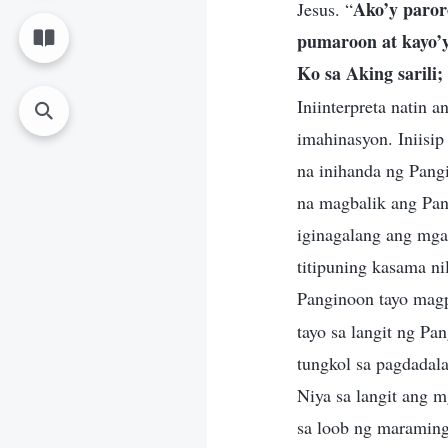
Ako’y paror
Jesus. “
pumaroon at kayo’y
Ko sa Aking saril
Iniinterpreta natin 
imahinasyon. Iniisip
na inihanda ng Pangi
na magbalik ang Pang
iginagalang ang mga
titipuning kasama ni
Panginoon tayo ma
tayo sa langit ng Pa
tungkol sa pagdadala
Niya sa langit ang m
sa loob ng maraming