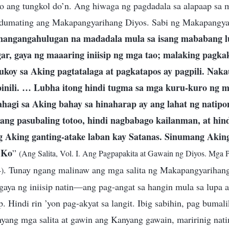
o ang tungkol do’n. Ang hiwaga ng pagdadala sa alapaap sa 
 dumating ang Makapangyarihang Diyos. Sabi ng Makapangya
 nangangahulugan na madadala mula sa isang mababang l
gar, gaya ng maaaring iniisip ng mga tao; malaking pagka
koy sa Aking pagtatalaga at pagkatapos ay pagpili. Nakau
 pinili. … Lubha itong hindi tugma sa mga kuru-kuro ng mg
agi sa Aking bahay sa hinaharap ay ang lahat ng natipo
lang pasubaling totoo, hindi nagbabago kailanman, at hin
g Aking ganting-atake laban kay Satanas. Sinumang Aking
 Ko
”
(Ang Salita, Vol. I. Ang Pagpapakita at Gawain ng Diyos. Mga P
. Tunay ngang malinaw ang mga salita ng Makapangyarihan
4)
gaya ng iniisip natin—ang pag-angat sa hangin mula sa lupa 
. Hindi rin ’yon pag-akyat sa langit. Ibig sabihin, pag bumal
yang mga salita at gawin ang Kanyang gawain, maririnig nati