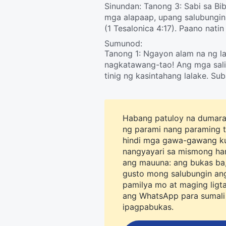
Sinundan:
Tanong 3: Sabi sa Bib
mga alapaap, upang salubungin
(1 Tesalonica 4:17)
. Paano natin
Sumunod:
Tanong 1: Ngayon alam na ng l
nagkatawang-tao! Ang mga sali
tinig ng kasintahang lalake. Su
inimbitahan namin ngayon si Ka
ibahagi sa atin kung paano tuk
Diyos ay ang nagbalik na Pang
Habang patuloy na dumara
ng parami nang paraming t
hindi mga gawa-gawang ku
nangyayari sa mismong ha
ang mauuna: ang bukas ba,
gusto mong salubungin an
pamilya mo at maging ligtas
ang WhatsApp para sumali
ipagpabukas.