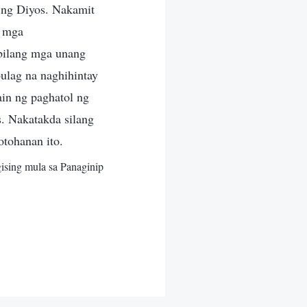
a ng Diyos. Nakamit
g mga
bilang mga unang
ulag na naghihintay
ain ng paghatol ng
. Nakatakda silang
otohanan ito.
gising mula sa Panaginip