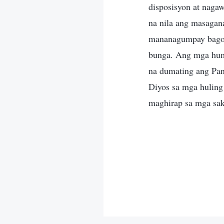
disposisyon at nagaw
na nila ang masagan
mananagumpay bago 
bunga. Ang mga huma
na dumating ang Pang
Diyos sa mga huling
maghirap sa mga saku