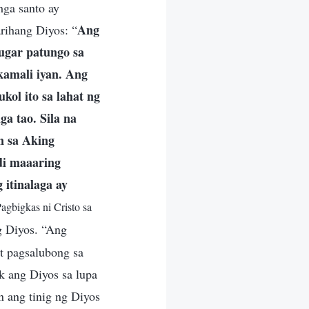
mga santo ay
Ang
rihang Diyos: “
ugar patungo sa
kamali iyan. Ang
kol ito sa lahat ng
a tao. Sila na
n sa Aking
di maaaring
 itinalaga ay
agbigkas ni Cristo sa
g Diyos. “Ang
at pagsalubong sa
ik ang Diyos sa lupa
n ang tinig ng Diyos