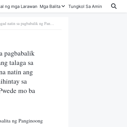
al ng mga Larawan
Mga Balita
Tungkol Sa Amin
Tanong 4: Ang mga sinabi niyo ang paghahangad natin sa pagbabalik ng Panginoon at sa pagdadala sa ’tin sa alapaap ay nagmula lang talaga sa pagkaintindi at imahinasyon ng tao. Seryosong naipagkanulo na natin ang mga salita ng Panginoon. Dahil do’n, pa’no tayo ngayon maghihintay sa pagbabalik ng Panginoon at sa pagdadala sa atin sa alapaap? Pwede mo ba ’yong ipaliwanag pa nang mas detalyado?
a pagbabalik
ang talaga sa
na natin ang
ihintay sa
? Pwede mo ba
salita ng Panginoong