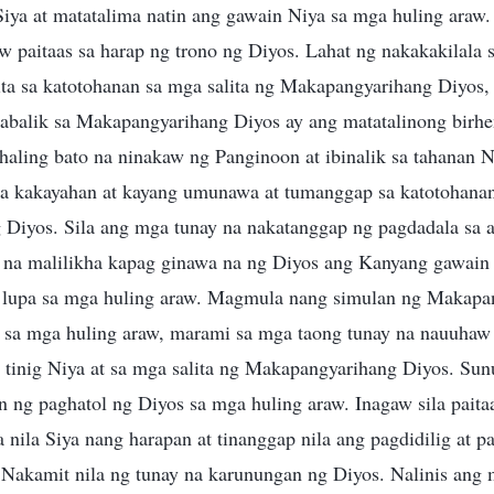
iya at matatalima natin ang gawain Niya sa mga huling araw. 
paitaas sa harap ng trono ng Diyos. Lahat ng nakakakilala s
ta sa katotohanan sa mga salita ng Makapangyarihang Diyos,
babalik sa Makapangyarihang Diyos ay ang matatalinong birhe
haling bato na ninakaw ng Panginoon at ibinalik sa tahanan Ni
 kakayahan at kayang umunawa at tumanggap sa katotohanan
 Diyos. Sila ang mga tunay na nakatanggap ng pagdadala sa a
a malilikha kapag ginawa na ng Diyos ang Kanyang gawain 
 lupa sa mga huling araw. Magmula nang simulan ng Makapa
sa mga huling araw, marami sa mga taong tunay na nauuhaw
a tinig Niya at sa mga salita ng Makapangyarihang Diyos. Su
 ng paghatol ng Diyos sa mga huling araw. Inagaw sila paitaa
 nila Siya nang harapan at tinanggap nila ang pagdidilig at p
 Nakamit nila ng tunay na karunungan ng Diyos. Nalinis ang 