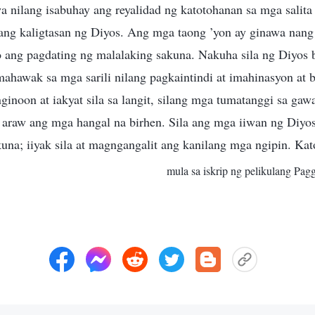
a nilang isabuhay ang reyalidad ng katotohanan sa mga salit
ang kaligtasan ng Diyos. Ang mga taong ’yon ay ginawa nan
ang pagdating ng malalaking sakuna. Nakuha sila ng Diyos 
hawak sa mga sarili nilang pagkaintindi at imahinasyon at b
inoon at iakyat sila sa langit, silang mga tumatanggi sa gaw
 araw ang mga hangal na birhen. Sila ang mga iiwan ng Diyos
na; iiyak sila at magngangalit ang kanilang mga ngipin. Kat
mula sa iskrip ng pelikulang Pag