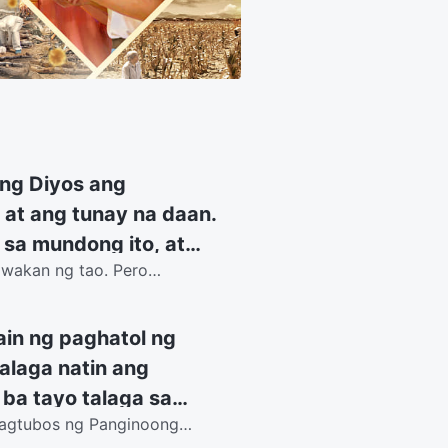
ng Diyos ang
 at ang tunay na daan.
 sa mundong ito, at
hawakan ng tao. Pero
igdig, na ang gawain
i ng mga...
ngkatauhan. Ano ang
inasabi n’yo? Kaming
ain ng paghatol ng
 ateista, at hindi
laga natin ang
ari Niya sa lahat.
ba tayo talaga sa
 n’yong pagpapakita at
pagtubos ng Panginoong
natanggap ang...