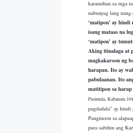
karamihan sa mga ta
nabunyag lang nang
‘matipon’ ay hindi
isang mataas na lu
‘matipon’ ay tumutu
Aking itinalaga at
magkakaroon ng bah
harapan. Ito ay wa
pabulaanan. Ito an
matitipon sa harap
Pasimula, Kabanata 10
pagdadala” ay hindi 
Panginoon sa alapaap
para sabihin ang Kan