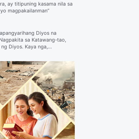
a, ay titipuning kasama nila sa
tayo magpakailanman”
kapangyarihang Diyos na
 Nagpakita sa Katawang-tao,
g ng Diyos. Kaya nga,
Inimbitahan namin sila para
iyakin na ang Makapangyarihang