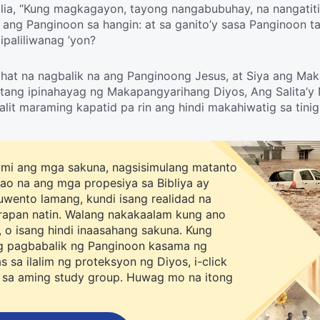
lia, “Kung magkagayon, tayong nangabubuhay, na nangatitir
 ang Panginoon sa hangin: at sa ganito’y sasa Panginoon 
 ipaliliwanag ’yon?
ahat na nagbalik na ang Panginoong Jesus, at Siya ang Ma
tang ipinahayag ng Makapangyarihang Diyos, Ang Salita’y
balit maraming kapatid pa rin ang hindi makahiwatig sa tini
patid na Xiang mula sa Iglesia ng Makapangyarihang Diyos. 
uyin ang tinig ng Diyos. Para malaman natin kung paano t
inoong Jesus.
mi ang mga sakuna, nagsisimulang matanto
ao na ang mga propesiya sa Bibliya ay
wento lamang, kundi isang realidad na
rapan natin. Walang nakakaalam kung ano
 o isang hindi inaasahang sakuna. Kung
g pagbabalik ng Panginoon kasama ng
 sa ilalim ng proteksyon ng Diyos, i-click
 sa aming study group. Huwag mo na itong