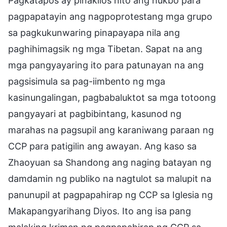
Pagkatapos ay pinakilos nito ang hukbo para
pagpapatayin ang nagpoprotestang mga grupo
sa pagkukunwaring pinapayapa nila ang
paghihimagsik ng mga Tibetan. Sapat na ang
mga pangyayaring ito para patunayan na ang
pagsisimula sa pag-iimbento ng mga
kasinungalingan, pagbabaluktot sa mga totoong
pangyayari at pagbibintang, kasunod ng
marahas na pagsupil ang karaniwang paraan ng
CCP para patigilin ang awayan. Ang kaso sa
Zhaoyuan sa Shandong ang naging batayan ng
damdamin ng publiko na nagtulot sa malupit na
panunupil at pagpapahirap ng CCP sa Iglesia ng
Makapangyarihang Diyos. Ito ang isa pang