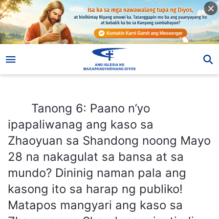
Tanong 6: Paano n’yo ipapaliwanag ang kaso sa Zhaoyuan sa Shandong noong Mayo 28 na nakagulat sa bansa at sa mundo? Dininig naman pala ang kasong ito sa harap ng publiko! Matapos mangyari ang kaso sa Zhaoyuan sa Shandong, pinatindi ng gobyerno ang pagtugis nito sa mga bahay-iglesia, na gumagamit pa ng mga puwersa ng sandatahang pulisya para tugisin ang Iglesia ng Makapangyarihang Diyos sa pamamagitan ng masigasig na paghahanap at pag-aresto sa mga miyembro ng Iglesia ng Makapangyarihang Diyos. Bagama’t maraming tao ang nagduda tungkol sa kaso sa Zhaoyuan sa Shandong, sa paniniwalang ito ay isang maling kasong inimbento ng CCP para makuha ang mga opinyon ng publiko sa pagsuporta sa pagtugis nito sa Iglesia ng Makapangyarihang Diyos, hayagang iniulat ng Chinese media ang kaso tama man o mali ang mga detalye. Nagkaroon ito ng ilang epekto sa iba’t ibang bansa sa mundo. Gaano mo man itanggi ang kaso sa Zhaoyuan sa Shandong, marami pa ring taong nananalig sa Communist Party. Kaya gusto kong marinig kung ano ang palagay mo sa kaso sa Zhaoyuan sa Shandong.
Tanong 6: Paano n’yo
ipapaliwanag ang kaso sa
Zhaoyuan sa Shandong noong Mayo
28 na nakagulat sa bansa at sa
mundo? Dininig naman pala ang
kasong ito sa harap ng publiko!
Matapos mangyari ang kaso sa