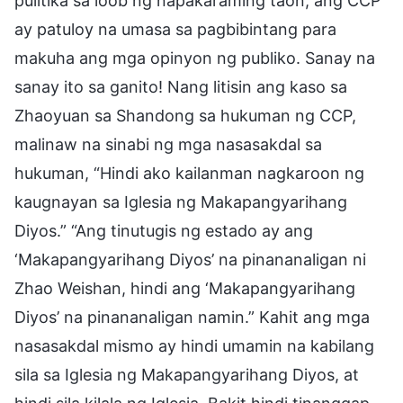
pulitika sa loob ng napakaraming taon, ang CCP
ay patuloy na umasa sa pagbibintang para
makuha ang mga opinyon ng publiko. Sanay na
sanay ito sa ganito! Nang litisin ang kaso sa
Zhaoyuan sa Shandong sa hukuman ng CCP,
malinaw na sinabi ng mga nasasakdal sa
hukuman, “Hindi ako kailanman nagkaroon ng
kaugnayan sa Iglesia ng Makapangyarihang
Diyos.” “Ang tinutugis ng estado ay ang
‘Makapangyarihang Diyos’ na pinananaligan ni
Zhao Weishan, hindi ang ‘Makapangyarihang
Diyos’ na pinananaligan namin.” Kahit ang mga
nasasakdal mismo ay hindi umamin na kabilang
sila sa Iglesia ng Makapangyarihang Diyos, at