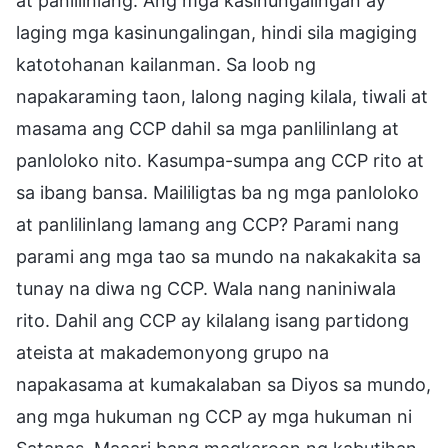
at panlilinlang. Ang mga kasinungalingan ay
laging mga kasinungalingan, hindi sila magiging
katotohanan kailanman. Sa loob ng
napakaraming taon, lalong naging kilala, tiwali at
masama ang CCP dahil sa mga panlilinlang at
panloloko nito. Kasumpa-sumpa ang CCP rito at
sa ibang bansa. Maililigtas ba ng mga panloloko
at panlilinlang lamang ang CCP? Parami nang
parami ang mga tao sa mundo na nakakakita sa
tunay na diwa ng CCP. Wala nang naniniwala
rito. Dahil ang CCP ay kilalang isang partidong
ateista at makademonyong grupo na
napakasama at kumakalaban sa Diyos sa mundo,
ang mga hukuman ng CCP ay mga hukuman ni