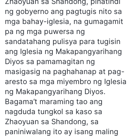
Zhaoyuan sa Shandong, pinatindi
ng gobyerno ang pagtugis nito sa
mga bahay-iglesia, na gumagamit
pa ng mga puwersa ng
sandatahang pulisya para tugisin
ang Iglesia ng Makapangyarihang
Diyos sa pamamagitan ng
masigasig na paghahanap at pag-
aresto sa mga miyembro ng Iglesia
ng Makapangyarihang Diyos.
Bagama’t maraming tao ang
nagduda tungkol sa kaso sa
Zhaoyuan sa Shandong, sa
paniniwalang ito ay isang maling