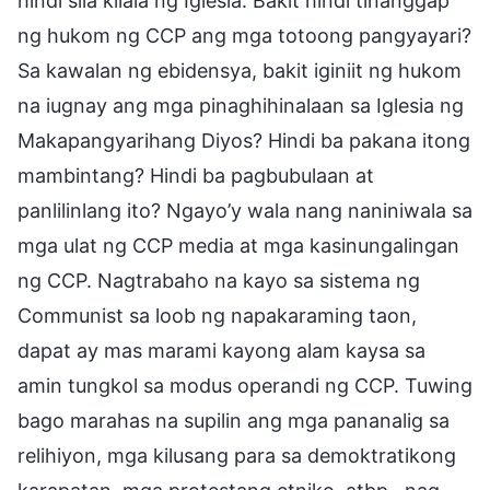
hindi sila kilala ng Iglesia. Bakit hindi tinanggap
ng hukom ng CCP ang mga totoong pangyayari?
Sa kawalan ng ebidensya, bakit iginiit ng hukom
na iugnay ang mga pinaghihinalaan sa Iglesia ng
Makapangyarihang Diyos? Hindi ba pakana itong
mambintang? Hindi ba pagbubulaan at
panlilinlang ito? Ngayo’y wala nang naniniwala sa
mga ulat ng CCP media at mga kasinungalingan
ng CCP. Nagtrabaho na kayo sa sistema ng
Communist sa loob ng napakaraming taon,
dapat ay mas marami kayong alam kaysa sa
amin tungkol sa modus operandi ng CCP. Tuwing
bago marahas na supilin ang mga pananalig sa
relihiyon, mga kilusang para sa demoktratikong