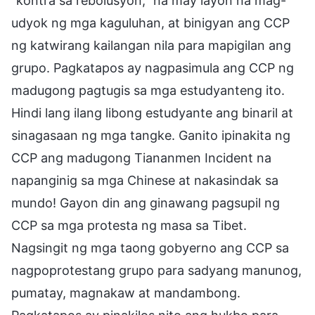
“kontra sa rebolusyon,” na may layon na mag-
udyok ng mga kaguluhan, at binigyan ang CCP
ng katwirang kailangan nila para mapigilan ang
grupo. Pagkatapos ay nagpasimula ang CCP ng
madugong pagtugis sa mga estudyanteng ito.
Hindi lang ilang libong estudyante ang binaril at
sinagasaan ng mga tangke. Ganito ipinakita ng
CCP ang madugong Tiananmen Incident na
napanginig sa mga Chinese at nakasindak sa
mundo! Gayon din ang ginawang pagsupil ng
CCP sa mga protesta ng masa sa Tibet.
Nagsingit ng mga taong gobyerno ang CCP sa
nagpoprotestang grupo para sadyang manunog,
pumatay, magnakaw at mandambong.