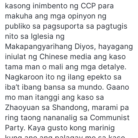
kasong inimbento ng CCP para
makuha ang mga opinyon ng
publiko sa pagsuporta sa pagtugis
nito sa Iglesia ng
Makapangyarihang Diyos, hayagang
iniulat ng Chinese media ang kaso
tama man o mali ang mga detalye.
Nagkaroon ito ng ilang epekto sa
iba’t ibang bansa sa mundo. Gaano
mo man itanggi ang kaso sa
Zhaoyuan sa Shandong, marami pa
ring taong nananalig sa Communist
Party. Kaya gusto kong marinig
kung ano ang palagay mo sa kaso