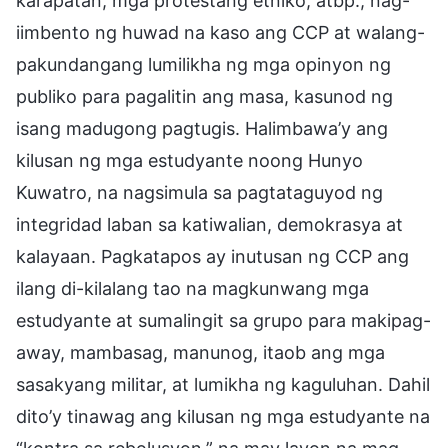
karapatan, mga protestang etniko, atbp., nag-
iimbento ng huwad na kaso ang CCP at walang-
pakundangang lumilikha ng mga opinyon ng
publiko para pagalitin ang masa, kasunod ng
isang madugong pagtugis. Halimbawa’y ang
kilusan ng mga estudyante noong Hunyo
Kuwatro, na nagsimula sa pagtataguyod ng
integridad laban sa katiwalian, demokrasya at
kalayaan. Pagkatapos ay inutusan ng CCP ang
ilang di-kilalang tao na magkunwang mga
estudyante at sumalingit sa grupo para makipag-
away, mambasag, manunog, itaob ang mga
sasakyang militar, at lumikha ng kaguluhan. Dahil
dito’y tinawag ang kilusan ng mga estudyante na