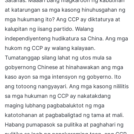
Satanas. Maaari bang magkaroon ng kabutihan
at katarungan sa mga kasong hinuhusgahan ng
mga hukumang ito? Ang CCP ay diktaturya at
kalupitan ng iisang partido. Walang
independiyenteng hudikatura sa China. Ang mga
hukom ng CCP ay walang kalayaan.
Tumatanggap silang lahat ng utos mula sa
gobyernong Chinese at hinahawakan ang mga
kaso ayon sa mga intensyon ng gobyerno. Ito
ang totoong nangyayari. Ang mga kasong nililitis
sa mga hukuman ng CCP ay nakatakdang
maging lubhang pagbabaluktot ng mga
katotohanan at pagbabaligtad ng tama at mali.
Habang pumapasok sa pulitika at paghahari ng