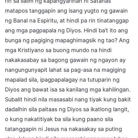
rin sa ilalim ng kapangyarihan ni Satanas
matapos tanggapin ang isang yugto ng gawain
ng Banal na Espiritu, at hindi pa rin tinatanggap
ang mga pagpapala ng Diyos. Hindi ba’t ito ang
bunga ng pagiging mapaghimagsik ng tao? Ang
mga Kristiyano sa buong mundo na hindi
nakakasabay sa bagong gawain ng ngayon ay
nangungunyapit lahat sa pag-asa na magiging
mapalad sila, ipagpapalagay na tutuparin ng
Diyos ang bawat isa sa kanilang mga kahilingan.
Subalit hindi nila masasabi nang tiyak kung bakit
dadalhin sila paitaas ng Diyos sa ikatlong langit,
o kung nakatitiyak ba sila kung paano sila
tatanggapin ni Jesus na nakasakay sa puting