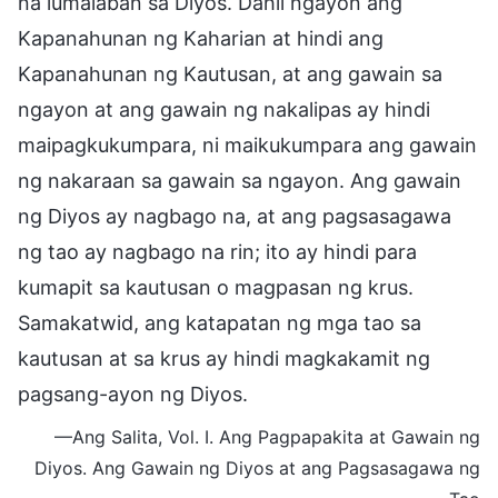
na lumalaban sa Diyos. Dahil ngayon ang
Kapanahunan ng Kaharian at hindi ang
Kapanahunan ng Kautusan, at ang gawain sa
ngayon at ang gawain ng nakalipas ay hindi
maipagkukumpara, ni maikukumpara ang gawain
ng nakaraan sa gawain sa ngayon. Ang gawain
ng Diyos ay nagbago na, at ang pagsasagawa
ng tao ay nagbago na rin; ito ay hindi para
kumapit sa kautusan o magpasan ng krus.
Samakatwid, ang katapatan ng mga tao sa
kautusan at sa krus ay hindi magkakamit ng
pagsang-ayon ng Diyos.
—Ang Salita, Vol. I. Ang Pagpapakita at Gawain ng
Diyos. Ang Gawain ng Diyos at ang Pagsasagawa ng