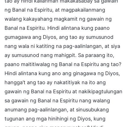
tao ay hindi kailanman makakasabay sa gawain
ng Banal na Espiritu, at magpakailanmang
walang kakayahang magkamit ng gawain ng
Banal na Espiritu. Hindi alintana kung paano
gumagawa ang Diyos, ang tao ay sumusunod
nang wala ni katiting na pag-aalinlangan, at siya
ay sumusunod nang mahigpit. Sa paraang ito,
paano maititiwalag ng Banal na Espiritu ang tao?
Hindi alintana kung ano ang ginagawa ng Diyos,
hangga’t ang tao ay nakatitiyak na ito ang
gawain ng Banal na Espiritu at nakikipagtulungan
sa gawain ng Banal na Espiritu nang walang
anumang pag-aalinlangan, at sinusubukang
tugunan ang mga hinihingi ng Diyos, kung