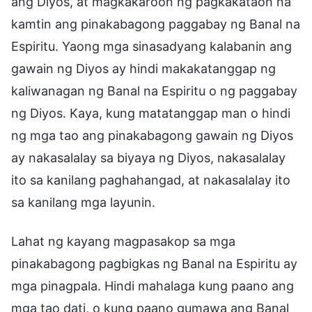
ang Diyos, at magkakaroon ng pagkakataon na
kamtin ang pinakabagong paggabay ng Banal na
Espiritu. Yaong mga sinasadyang kalabanin ang
gawain ng Diyos ay hindi makakatanggap ng
kaliwanagan ng Banal na Espiritu o ng paggabay
ng Diyos. Kaya, kung matatanggap man o hindi
ng mga tao ang pinakabagong gawain ng Diyos
ay nakasalalay sa biyaya ng Diyos, nakasalalay
ito sa kanilang paghahangad, at nakasalalay ito
sa kanilang mga layunin.
Lahat ng kayang magpasakop sa mga
pinakabagong pagbigkas ng Banal na Espiritu ay
mga pinagpala. Hindi mahalaga kung paano ang
mga tao dati, o kung paano gumawa ang Banal