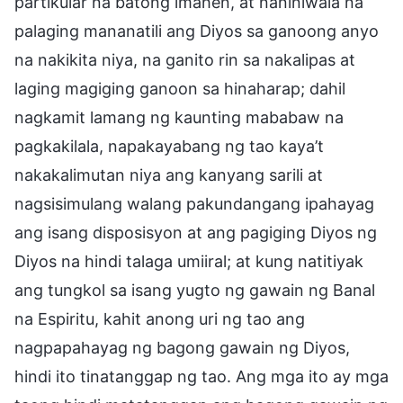
partikular na batong imahen, at naniniwala na
palaging mananatili ang Diyos sa ganoong anyo
na nakikita niya, na ganito rin sa nakalipas at
laging magiging ganoon sa hinaharap; dahil
nagkamit lamang ng kaunting mababaw na
pagkakilala, napakayabang ng tao kaya’t
nakakalimutan niya ang kanyang sarili at
nagsisimulang walang pakundangang ipahayag
ang isang disposisyon at ang pagiging Diyos ng
Diyos na hindi talaga umiiral; at kung natitiyak
ang tungkol sa isang yugto ng gawain ng Banal
na Espiritu, kahit anong uri ng tao ang
nagpapahayag ng bagong gawain ng Diyos,
hindi ito tinatanggap ng tao. Ang mga ito ay mga