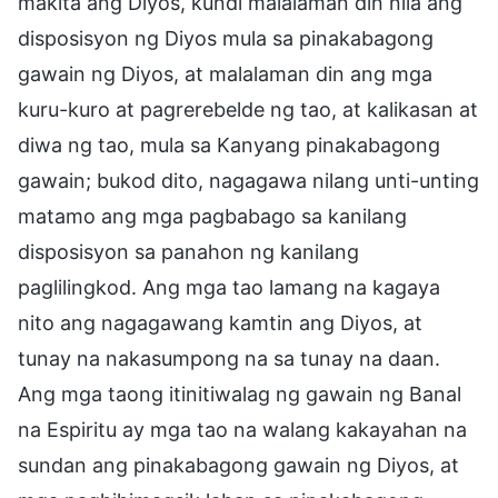
makita ang Diyos, kundi malalaman din nila ang
disposisyon ng Diyos mula sa pinakabagong
gawain ng Diyos, at malalaman din ang mga
kuru-kuro at pagrerebelde ng tao, at kalikasan at
diwa ng tao, mula sa Kanyang pinakabagong
gawain; bukod dito, nagagawa nilang unti-unting
matamo ang mga pagbabago sa kanilang
disposisyon sa panahon ng kanilang
paglilingkod. Ang mga tao lamang na kagaya
nito ang nagagawang kamtin ang Diyos, at
tunay na nakasumpong na sa tunay na daan.
Ang mga taong itinitiwalag ng gawain ng Banal
na Espiritu ay mga tao na walang kakayahan na
sundan ang pinakabagong gawain ng Diyos, at