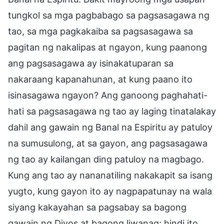
tungkol sa mga pagbabago sa pagsasagawa ng
tao, sa mga pagkakaiba sa pagsasagawa sa
pagitan ng nakalipas at ngayon, kung paanong
ang pagsasagawa ay isinakatuparan sa
nakaraang kapanahunan, at kung paano ito
isinasagawa ngayon? Ang ganoong paghahati-
hati sa pagsasagawa ng tao ay laging tinatalakay
dahil ang gawain ng Banal na Espiritu ay patuloy
na sumusulong, at sa gayon, ang pagsasagawa
ng tao ay kailangan ding patuloy na magbago.
Kung ang tao ay nananatiling nakakapit sa isang
yugto, kung gayon ito ay nagpapatunay na wala
siyang kakayahan sa pagsabay sa bagong
gawain ng Diyos at bagong liwanag; hindi ito