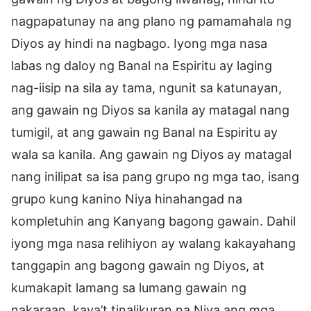
nagpapatunay na ang plano ng pamamahala ng
Diyos ay hindi na nagbago. Iyong mga nasa
labas ng daloy ng Banal na Espiritu ay laging
nag-iisip na sila ay tama, ngunit sa katunayan,
ang gawain ng Diyos sa kanila ay matagal nang
tumigil, at ang gawain ng Banal na Espiritu ay
wala sa kanila. Ang gawain ng Diyos ay matagal
nang inilipat sa isa pang grupo ng mga tao, isang
grupo kung kanino Niya hinahangad na
kompletuhin ang Kanyang bagong gawain. Dahil
iyong mga nasa relihiyon ay walang kakayahang
tanggapin ang bagong gawain ng Diyos, at
kumakapit lamang sa lumang gawain ng
nakaraan, kaya’t tinalikuran na Niya ang mga