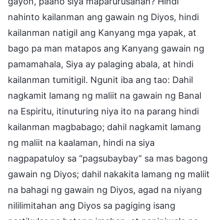
gayon, paano siya maparurusahan? Hindi
nahinto kailanman ang gawain ng Diyos, hindi
kailanman natigil ang Kanyang mga yapak, at
bago pa man matapos ang Kanyang gawain ng
pamamahala, Siya ay palaging abala, at hindi
kailanman tumitigil. Ngunit iba ang tao: Dahil
nagkamit lamang ng maliit na gawain ng Banal
na Espiritu, itinuturing niya ito na parang hindi
kailanman magbabago; dahil nagkamit lamang
ng maliit na kaalaman, hindi na siya
nagpapatuloy sa “pagsubaybay” sa mas bagong
gawain ng Diyos; dahil nakakita lamang ng maliit
na bahagi ng gawain ng Diyos, agad na niyang
nililimitahan ang Diyos sa pagiging isang