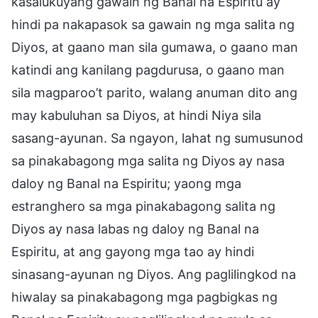
kasalukuyang gawain ng Banal na Espiritu ay
hindi pa nakapasok sa gawain ng mga salita ng
Diyos, at gaano man sila gumawa, o gaano man
katindi ang kanilang pagdurusa, o gaano man
sila magparoo’t parito, walang anuman dito ang
may kabuluhan sa Diyos, at hindi Niya sila
sasang-ayunan. Sa ngayon, lahat ng sumusunod
sa pinakabagong mga salita ng Diyos ay nasa
daloy ng Banal na Espiritu; yaong mga
estranghero sa mga pinakabagong salita ng
Diyos ay nasa labas ng daloy ng Banal na
Espiritu, at ang gayong mga tao ay hindi
sinasang-ayunan ng Diyos. Ang paglilingkod na
hiwalay sa pinakabagong mga pagbigkas ng