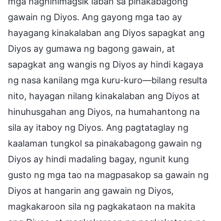
mga naghihimagsik laban sa pinakabagong
gawain ng Diyos. Ang gayong mga tao ay
hayagang kinakalaban ang Diyos sapagkat ang
Diyos ay gumawa ng bagong gawain, at
sapagkat ang wangis ng Diyos ay hindi kagaya
ng nasa kanilang mga kuru-kuro—bilang resulta
nito, hayagan nilang kinakalaban ang Diyos at
hinuhusgahan ang Diyos, na humahantong na
sila ay itaboy ng Diyos. Ang pagtataglay ng
kaalaman tungkol sa pinakabagong gawain ng
Diyos ay hindi madaling bagay, ngunit kung
gusto ng mga tao na magpasakop sa gawain ng
Diyos at hangarin ang gawain ng Diyos,
magkakaroon sila ng pagkakataon na makita