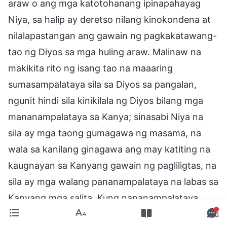
araw o ang mga katotohanang ipinapahayag
Niya, sa halip ay deretso nilang kinokondena at
nilalapastangan ang gawain ng pagkakatawang-
tao ng Diyos sa mga huling araw. Malinaw na
makikita rito ng isang tao na maaaring
sumasampalataya sila sa Diyos sa pangalan,
ngunit hindi sila kinikilala ng Diyos bilang mga
mananampalataya sa Kanya; sinasabi Niya na
sila ay mga taong gumagawa ng masama, na
wala sa kanilang ginagawa ang may katiting na
kaugnayan sa Kanyang gawain ng pagliligtas, na
sila ay mga walang pananampalataya na labas sa
Kanyang mga salita. Kung nananampalataya
kayo sa Diyos tulad ng ginagawa ninyo ngayon,