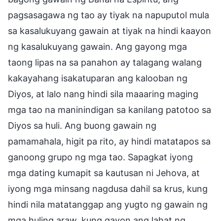
pagsasagawa ng tao ay tiyak na napuputol mula
sa kasalukuyang gawain at tiyak na hindi kaayon
ng kasalukuyang gawain. Ang gayong mga
taong lipas na sa panahon ay talagang walang
kakayahang isakatuparan ang kalooban ng
Diyos, at lalo nang hindi sila maaaring maging
mga tao na maninindigan sa kanilang patotoo sa
Diyos sa huli. Ang buong gawain ng
pamamahala, higit pa rito, ay hindi matatapos sa
ganoong grupo ng mga tao. Sapagkat iyong
mga dating kumapit sa kautusan ni Jehova, at
iyong mga minsang nagdusa dahil sa krus, kung
hindi nila matatanggap ang yugto ng gawain ng
mga huling araw, kung gayon ang lahat ng