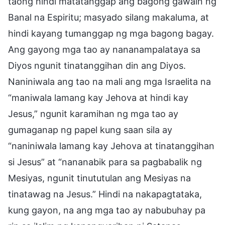
taong hindi matatanggap ang bagong gawain ng
Banal na Espiritu; masyado silang makaluma, at
hindi kayang tumanggap ng mga bagong bagay.
Ang gayong mga tao ay nananampalataya sa
Diyos ngunit tinatanggihan din ang Diyos.
Naniniwala ang tao na mali ang mga Israelita na
“maniwala lamang kay Jehova at hindi kay
Jesus,” ngunit karamihan ng mga tao ay
gumaganap ng papel kung saan sila ay
“naniniwala lamang kay Jehova at tinatanggihan
si Jesus” at “nananabik para sa pagbabalik ng
Mesiyas, ngunit tinututulan ang Mesiyas na
tinatawag na Jesus.” Hindi na nakapagtataka,
kung gayon, na ang mga tao ay nabubuhay pa