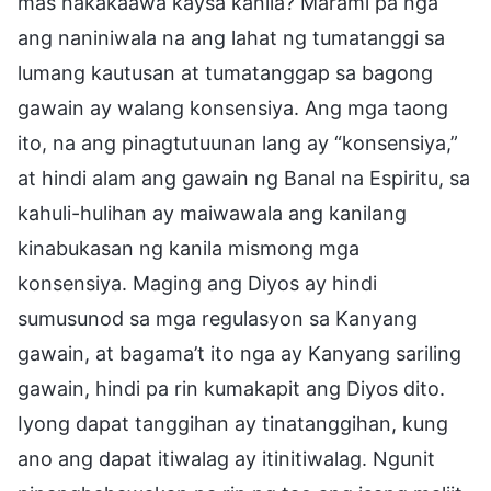
mas nakakaawa kaysa kanila? Marami pa nga
ang naniniwala na ang lahat ng tumatanggi sa
lumang kautusan at tumatanggap sa bagong
gawain ay walang konsensiya. Ang mga taong
ito, na ang pinagtutuunan lang ay “konsensiya,”
at hindi alam ang gawain ng Banal na Espiritu, sa
kahuli-hulihan ay maiwawala ang kanilang
kinabukasan ng kanila mismong mga
konsensiya. Maging ang Diyos ay hindi
sumusunod sa mga regulasyon sa Kanyang
gawain, at bagama’t ito nga ay Kanyang sariling
gawain, hindi pa rin kumakapit ang Diyos dito.
Iyong dapat tanggihan ay tinatanggihan, kung
ano ang dapat itiwalag ay itinitiwalag. Ngunit