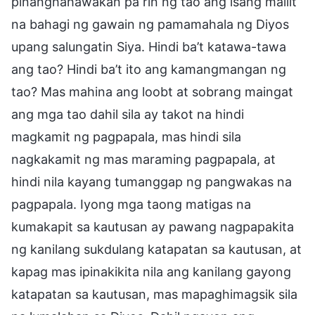
pinanghahawakan pa rin ng tao ang isang maliit
na bahagi ng gawain ng pamamahala ng Diyos
upang salungatin Siya. Hindi ba’t katawa-tawa
ang tao? Hindi ba’t ito ang kamangmangan ng
tao? Mas mahina ang loobt at sobrang maingat
ang mga tao dahil sila ay takot na hindi
magkamit ng pagpapala, mas hindi sila
nagkakamit ng mas maraming pagpapala, at
hindi nila kayang tumanggap ng pangwakas na
pagpapala. Iyong mga taong matigas na
kumakapit sa kautusan ay pawang nagpapakita
ng kanilang sukdulang katapatan sa kautusan, at
kapag mas ipinakikita nila ang kanilang gayong
katapatan sa kautusan, mas mapaghimagsik sila