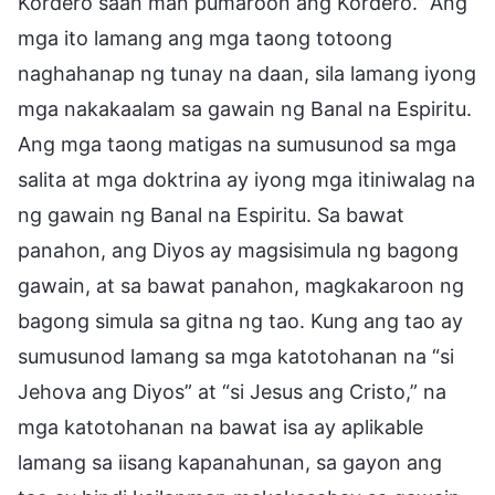
Kordero saan man pumaroon ang Kordero.” Ang
mga ito lamang ang mga taong totoong
naghahanap ng tunay na daan, sila lamang iyong
mga nakakaalam sa gawain ng Banal na Espiritu.
Ang mga taong matigas na sumusunod sa mga
salita at mga doktrina ay iyong mga itiniwalag na
ng gawain ng Banal na Espiritu. Sa bawat
panahon, ang Diyos ay magsisimula ng bagong
gawain, at sa bawat panahon, magkakaroon ng
bagong simula sa gitna ng tao. Kung ang tao ay
sumusunod lamang sa mga katotohanan na “si
Jehova ang Diyos” at “si Jesus ang Cristo,” na
mga katotohanan na bawat isa ay aplikable
lamang sa iisang kapanahunan, sa gayon ang