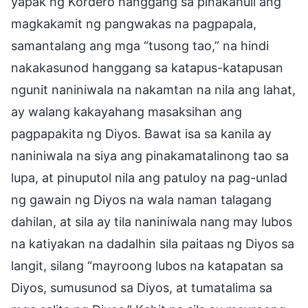
yapak ng Kordero hanggang sa pinakahuli ang
magkakamit ng pangwakas na pagpapala,
samantalang ang mga “tusong tao,” na hindi
nakakasunod hanggang sa katapus-katapusan
ngunit naniniwala na nakamtan na nila ang lahat,
ay walang kakayahang masaksihan ang
pagpapakita ng Diyos. Bawat isa sa kanila ay
naniniwala na siya ang pinakamatalinong tao sa
lupa, at pinuputol nila ang patuloy na pag-unlad
ng gawain ng Diyos na wala naman talagang
dahilan, at sila ay tila naniniwala nang may lubos
na katiyakan na dadalhin sila paitaas ng Diyos sa
langit, silang “mayroong lubos na katapatan sa
Diyos, sumusunod sa Diyos, at tumatalima sa