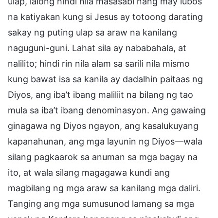
ulap, lalong hindi nila masasabi nang may lubos
na katiyakan kung si Jesus ay totoong darating
sakay ng puting ulap sa araw na kanilang
naguguni-guni. Lahat sila ay nababahala, at
nalilito; hindi rin nila alam sa sarili nila mismo
kung bawat isa sa kanila ay dadalhin paitaas ng
Diyos, ang iba’t ibang maliliit na bilang ng tao
mula sa iba’t ibang denominasyon. Ang gawaing
ginagawa ng Diyos ngayon, ang kasalukuyang
kapanahunan, ang mga layunin ng Diyos—wala
silang pagkaarok sa anuman sa mga bagay na
ito, at wala silang magagawa kundi ang
magbilang ng mga araw sa kanilang mga daliri.
Tanging ang mga sumusunod lamang sa mga