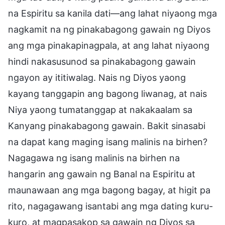
na Espiritu sa kanila dati—ang lahat niyaong mga
nagkamit na ng pinakabagong gawain ng Diyos
ang mga pinakapinagpala, at ang lahat niyaong
hindi nakasusunod sa pinakabagong gawain
ngayon ay ititiwalag. Nais ng Diyos yaong
kayang tanggapin ang bagong liwanag, at nais
Niya yaong tumatanggap at nakakaalam sa
Kanyang pinakabagong gawain. Bakit sinasabi
na dapat kang maging isang malinis na birhen?
Nagagawa ng isang malinis na birhen na
hangarin ang gawain ng Banal na Espiritu at
maunawaan ang mga bagong bagay, at higit pa
rito, nagagawang isantabi ang mga dating kuru-
kuro, at magpasakop sa gawain ng Diyos sa