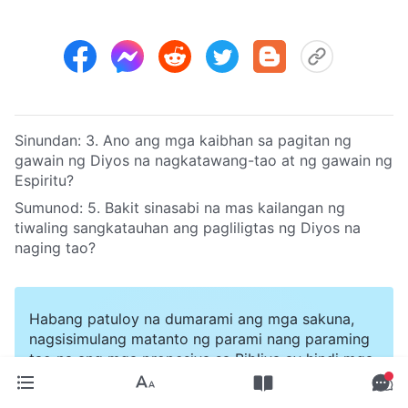
Sinundan:
3. Ano ang mga kaibhan sa pagitan ng
gawain ng Diyos na nagkatawang-tao at ng gawain ng
Espiritu?
Sumunod:
5. Bakit sinasabi na mas kailangan ng
tiwaling sangkatauhan ang pagliligtas ng Diyos na
naging tao?
Habang patuloy na dumarami ang mga sakuna,
nagsisimulang matanto ng parami nang paraming
tao na ang mga propesiya sa Bibliya ay hindi mga
gawa-gawang kuwento lamang, kundi isang
realidad na nangyayari sa mismong harapan natin.