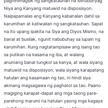
paghihimagsik ng sangkatauhan na ibinubunyag
Niya ang Kanyang matuwid na disposisyon.
Naipapamalas ang Kanyang kabanalan dahil sa
karumihan at katiwalian ng sangkatauhan. Sapat
na ito upang ipakita na Siya ang Diyos Mismo, na
banal at busilak, ngunit nabubuhay sa lupain ng
karumihan. Kung nagtatampisaw ang isang tao
sa putikan na kasama ng iba, at walang
anumang banal tungkol sa kanya, at wala siyang
matuwid na disposisyon, wala siyang karapatang
hatulan ang kasamaan ng tao, ni hindi siya
akmang magsagawa ng paghatol sa tao. Paano
magiging karapat-dapat ang mga taong pare-
parehong marumi na hatulan yaong mga kagaya