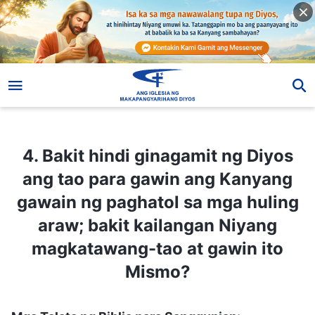
4. Bakit hindi ginagamit ng Diyos ang tao para gawin ang Kanyang gawain ng paghatol sa mga huling araw; bakit kailangan Niyang magkatawang-tao at gawin ito Mismo?
4. Bakit hindi ginagamit ng Diyos
ang tao para gawin ang Kanyang
gawain ng paghatol sa mga huling
araw; bakit kailangan Niyang
magkatawang-tao at gawin ito
Mismo?