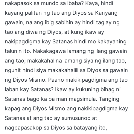
nakapasok sa mundo sa ibaba? Kaya, hindi
kayang palitan ng tao ang Diyos sa Kanyang
gawain, na ang ibig sabihin ay hindi taglay ng
tao ang diwa ng Diyos, at kung ikaw ay
nakipagdigma kay Satanas hindi mo kakayaning
talunin ito. Nakakagawa lamang ng ilang gawain
ang tao; makakahalina lamang siya ng ilang tao,
ngunit hindi siya makakahalili sa Diyos sa gawain
ng Diyos Mismo. Paano makikipagdigma ang tao
laban kay Satanas? Ikaw ay kukuning bihag ni
Satanas bago ka pa man magsimula. Tanging
kapag ang Diyos Mismo ang nakikipagdigma kay
Satanas at ang tao ay sumusunod at
nagpapasakop sa Diyos sa batayang ito,