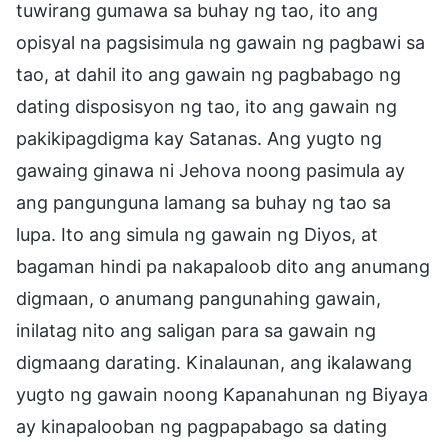
tuwirang gumawa sa buhay ng tao, ito ang
opisyal na pagsisimula ng gawain ng pagbawi sa
tao, at dahil ito ang gawain ng pagbabago ng
dating disposisyon ng tao, ito ang gawain ng
pakikipagdigma kay Satanas. Ang yugto ng
gawaing ginawa ni Jehova noong pasimula ay
ang pangunguna lamang sa buhay ng tao sa
lupa. Ito ang simula ng gawain ng Diyos, at
bagaman hindi pa nakapaloob dito ang anumang
digmaan, o anumang pangunahing gawain,
inilatag nito ang saligan para sa gawain ng
digmaang darating. Kinalaunan, ang ikalawang
yugto ng gawain noong Kapanahunan ng Biyaya
ay kinapalooban ng pagpapabago sa dating