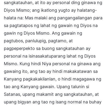
sangkatauhan, at ito ay personal ding ginawa ng
Diyos Mismo; ang ikatlong yugto ay halatang-
halata na: Mas malaki ang pangangailangan para
sa pagtatapos ng lahat ng gawain ng Diyos na
gawin ng Diyos Mismo. Ang gawain ng
pagtubos, panlulupig, pagtamo, at
pagpeperpekto sa buong sangkatauhan ay
personal na isinasakatuparang lahat ng Diyos
Mismo. Kung hindi Niya personal na ginawa ang
gawaing ito, ang tao ay hindi makakatawan sa
Kanyang pagkakakilanlan, o hindi magagawa ng
tao ang Kanyang gawain. Upang talunin si
Satanas, upang makamit ang sangkatauhan, at
upang bigyan ang tao ng isang normal na buhay