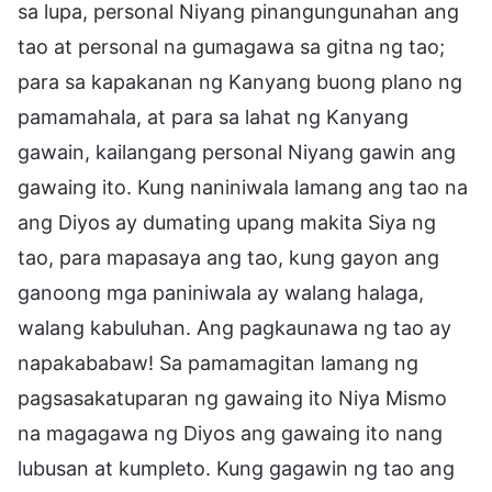
sa lupa, personal Niyang pinangungunahan ang
tao at personal na gumagawa sa gitna ng tao;
para sa kapakanan ng Kanyang buong plano ng
pamamahala, at para sa lahat ng Kanyang
gawain, kailangang personal Niyang gawin ang
gawaing ito. Kung naniniwala lamang ang tao na
ang Diyos ay dumating upang makita Siya ng
tao, para mapasaya ang tao, kung gayon ang
ganoong mga paniniwala ay walang halaga,
walang kabuluhan. Ang pagkaunawa ng tao ay
napakababaw! Sa pamamagitan lamang ng
pagsasakatuparan ng gawaing ito Niya Mismo
na magagawa ng Diyos ang gawaing ito nang
lubusan at kumpleto. Kung gagawin ng tao ang