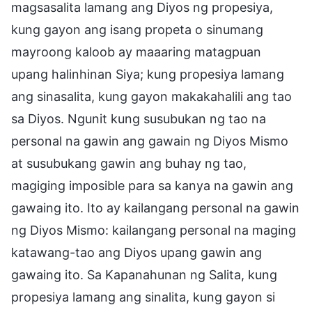
magsasalita lamang ang Diyos ng propesiya,
kung gayon ang isang propeta o sinumang
mayroong kaloob ay maaaring matagpuan
upang halinhinan Siya; kung propesiya lamang
ang sinasalita, kung gayon makakahalili ang tao
sa Diyos. Ngunit kung susubukan ng tao na
personal na gawin ang gawain ng Diyos Mismo
at susubukang gawin ang buhay ng tao,
magiging imposible para sa kanya na gawin ang
gawaing ito. Ito ay kailangang personal na gawin
ng Diyos Mismo: kailangang personal na maging
katawang-tao ang Diyos upang gawin ang
gawaing ito. Sa Kapanahunan ng Salita, kung
propesiya lamang ang sinalita, kung gayon si