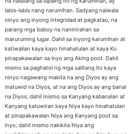
na naisilang sa lupaing ito ng karumihan, ay
labis-labis nang narumihan. Sadyang naiwala
ninyo ang inyong integridad at pagkatao, na
parang mga baboy na naninirahan sa
maruruming lugar. Dahil sa inyong karumihan at
katiwalian kaya kayo hinahatulan at kaya Ko
pinapakawalan sa inyo ang Aking poot. Dahil
mismo sa paghatol ng mga salitang ito kaya
ninyo nagawang makita na ang Diyos ay ang
matuwid na Diyos, at na ang Diyos ay ang banal
na Diyos; dahil mismo sa Kanyang kabanalan at
Kanyang katuwiran kaya Niya kayo hinahatulan
at pinapakawalan Niya ang Kanyang poot sa
inyo; dahil mismo nakikita Niya ang