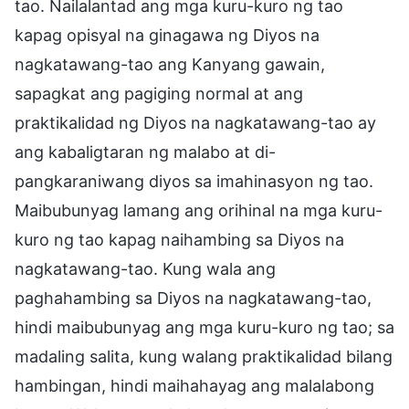
tao. Nailalantad ang mga kuru-kuro ng tao
kapag opisyal na ginagawa ng Diyos na
nagkatawang-tao ang Kanyang gawain,
sapagkat ang pagiging normal at ang
praktikalidad ng Diyos na nagkatawang-tao ay
ang kabaligtaran ng malabo at di-
pangkaraniwang diyos sa imahinasyon ng tao.
Maibubunyag lamang ang orihinal na mga kuru-
kuro ng tao kapag naihambing sa Diyos na
nagkatawang-tao. Kung wala ang
paghahambing sa Diyos na nagkatawang-tao,
hindi maibubunyag ang mga kuru-kuro ng tao; sa
madaling salita, kung walang praktikalidad bilang
hambingan, hindi maihahayag ang malalabong