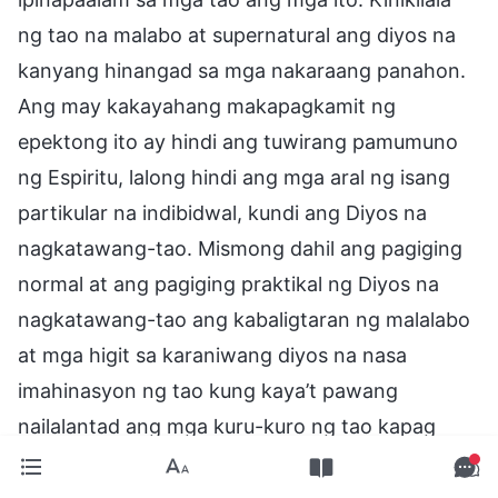
ng tao na malabo at supernatural ang diyos na
kanyang hinangad sa mga nakaraang panahon.
Ang may kakayahang makapagkamit ng
epektong ito ay hindi ang tuwirang pamumuno
ng Espiritu, lalong hindi ang mga aral ng isang
partikular na indibidwal, kundi ang Diyos na
nagkatawang-tao. Mismong dahil ang pagiging
normal at ang pagiging praktikal ng Diyos na
nagkatawang-tao ang kabaligtaran ng malalabo
at mga higit sa karaniwang diyos na nasa
imahinasyon ng tao kung kaya’t pawang
nailalantad ang mga kuru-kuro ng tao kapag
opisyal na ginagawa ng Diyos na nagkatawang-
tao ang Kanyang gawain. Maibubunyag lamang