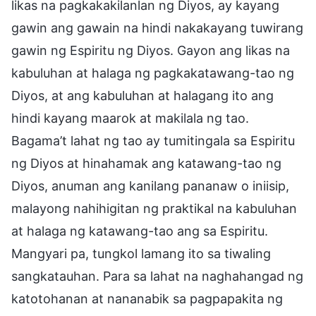
likas na pagkakakilanlan ng Diyos, ay kayang
gawin ang gawain na hindi nakakayang tuwirang
gawin ng Espiritu ng Diyos. Gayon ang likas na
kabuluhan at halaga ng pagkakatawang-tao ng
Diyos, at ang kabuluhan at halagang ito ang
hindi kayang maarok at makilala ng tao.
Bagama’t lahat ng tao ay tumitingala sa Espiritu
ng Diyos at hinahamak ang katawang-tao ng
Diyos, anuman ang kanilang pananaw o iniisip,
malayong nahihigitan ng praktikal na kabuluhan
at halaga ng katawang-tao ang sa Espiritu.
Mangyari pa, tungkol lamang ito sa tiwaling
sangkatauhan. Para sa lahat na naghahangad ng
katotohanan at nananabik sa pagpapakita ng