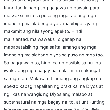
Kung tao lamang ang gagawa ng gawain para
maiwaksi mula sa puso ng mga tao ang mga
imahe ng malalabong diyos, mabibigo siyang
makamit ang nilalayong epekto. Hindi
mailalantad, maiwawaksi, o ganap na
mapapatalsik ng mga salita lamang ang mga
imahe ng malalabong diyos sa puso ng mga tao.
Sa paggawa nito, hindi pa rin posible sa huli na
iwaksi ang mga bagay na malalim na nakaugat
sa mga tao. Makakamit lamang ang angkop na
epekto kapag napalitan ng praktikal na Diyos at
ng likas na wangis ng Diyos ang malabo at
supernatural na mga bagay na ito, at unti-unting
ipinapaalam sa mga tao ang mga ito. Kinikilala