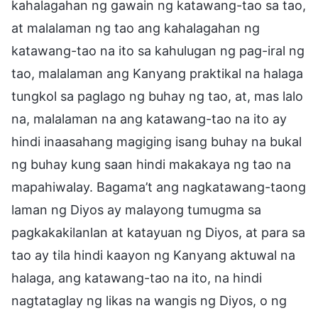
kahalagahan ng gawain ng katawang-tao sa tao,
at malalaman ng tao ang kahalagahan ng
katawang-tao na ito sa kahulugan ng pag-iral ng
tao, malalaman ang Kanyang praktikal na halaga
tungkol sa paglago ng buhay ng tao, at, mas lalo
na, malalaman na ang katawang-tao na ito ay
hindi inaasahang magiging isang buhay na bukal
ng buhay kung saan hindi makakaya ng tao na
mapahiwalay. Bagama’t ang nagkatawang-taong
laman ng Diyos ay malayong tumugma sa
pagkakakilanlan at katayuan ng Diyos, at para sa
tao ay tila hindi kaayon ng Kanyang aktuwal na
halaga, ang katawang-tao na ito, na hindi
nagtataglay ng likas na wangis ng Diyos, o ng