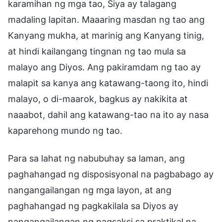
karamihan ng mga tao, Siya ay talagang
madaling lapitan. Maaaring masdan ng tao ang
Kanyang mukha, at marinig ang Kanyang tinig,
at hindi kailangang tingnan ng tao mula sa
malayo ang Diyos. Ang pakiramdam ng tao ay
malapit sa kanya ang katawang-taong ito, hindi
malayo, o di-maarok, bagkus ay nakikita at
naaabot, dahil ang katawang-tao na ito ay nasa
kaparehong mundo ng tao.
Para sa lahat ng nabubuhay sa laman, ang
paghahangad ng disposisyonal na pagbabago ay
nangangailangan ng mga layon, at ang
paghahangad ng pagkakilala sa Diyos ay
nangangailangan ng pagsaksi sa praktikal na