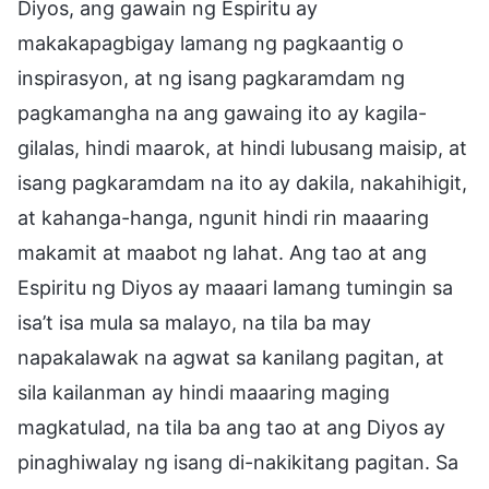
Diyos, ang gawain ng Espiritu ay
makakapagbigay lamang ng pagkaantig o
inspirasyon, at ng isang pagkaramdam ng
pagkamangha na ang gawaing ito ay kagila-
gilalas, hindi maarok, at hindi lubusang maisip, at
isang pagkaramdam na ito ay dakila, nakahihigit,
at kahanga-hanga, ngunit hindi rin maaaring
makamit at maabot ng lahat. Ang tao at ang
Espiritu ng Diyos ay maaari lamang tumingin sa
isa’t isa mula sa malayo, na tila ba may
napakalawak na agwat sa kanilang pagitan, at
sila kailanman ay hindi maaaring maging
magkatulad, na tila ba ang tao at ang Diyos ay
pinaghiwalay ng isang di-nakikitang pagitan. Sa