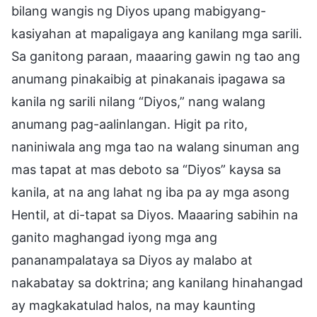
bilang wangis ng Diyos upang mabigyang-
kasiyahan at mapaligaya ang kanilang mga sarili.
Sa ganitong paraan, maaaring gawin ng tao ang
anumang pinakaibig at pinakanais ipagawa sa
kanila ng sarili nilang “Diyos,” nang walang
anumang pag-aalinlangan. Higit pa rito,
naniniwala ang mga tao na walang sinuman ang
mas tapat at mas deboto sa “Diyos” kaysa sa
kanila, at na ang lahat ng iba pa ay mga asong
Hentil, at di-tapat sa Diyos. Maaaring sabihin na
ganito maghangad iyong mga ang
pananampalataya sa Diyos ay malabo at
nakabatay sa doktrina; ang kanilang hinahangad
ay magkakatulad halos, na may kaunting