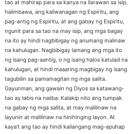
tao at mahirap para sa kanya na ilarawan sa isip,
halimbawa, ang kaliwanagan ng Espiritu, ang
pag-antig ng Espiritu, at ang gabay ng Espiritu,
ngunit para sa tao na may isip, ang mga bagay
na ito ay hindi nagbibigay ng anumang malinaw
na kahulugan. Nagbibigay lamang ang mga ito
ng isang pag-aantig, o ng isang halos katulad na
kahulugan, at hindi maaaring magbigay ng isang
tagubilin sa pamamagitan ng mga salita.
Gayunman, ang gawain ng Diyos sa katawang-
tao ay labis na naiiba: Kalakip nito ang tumpak
na gabay ng mga salita, at may malilinaw na
layunin at malilinaw na hinihinging layon. At
kaya’t ang tao ay hindi kailangang mag-apuhap