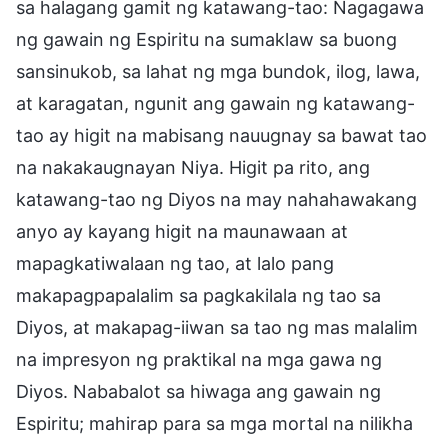
sa halagang gamit ng katawang-tao: Nagagawa
ng gawain ng Espiritu na sumaklaw sa buong
sansinukob, sa lahat ng mga bundok, ilog, lawa,
at karagatan, ngunit ang gawain ng katawang-
tao ay higit na mabisang nauugnay sa bawat tao
na nakakaugnayan Niya. Higit pa rito, ang
katawang-tao ng Diyos na may nahahawakang
anyo ay kayang higit na maunawaan at
mapagkatiwalaan ng tao, at lalo pang
makapagpapalalim sa pagkakilala ng tao sa
Diyos, at makapag-iiwan sa tao ng mas malalim
na impresyon ng praktikal na mga gawa ng
Diyos. Nababalot sa hiwaga ang gawain ng
Espiritu; mahirap para sa mga mortal na nilikha