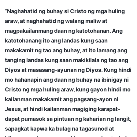
“
Naghahatid ng buhay si Cristo ng mga huling
araw, at naghahatid ng walang maliw at
magpakailanmang daan ng katotohanan. Ang
katotohanang ito ang landas kung saan
makakamit ng tao ang buhay, at ito lamang ang
tanging landas kung saan makikilala ng tao ang
Diyos at masasang-ayunan ng Diyos. Kung hindi
mo hahanapin ang daan ng buhay na ibinigay ni
Cristo ng mga huling araw, kung gayon hindi mo
kailanman makakamit ang pagsang-ayon ni
Jesus, at hindi kailanman magiging karapat-
dapat pumasok sa pintuan ng kaharian ng langit,
sapagkat kapwa ka bulag na tagasunod at