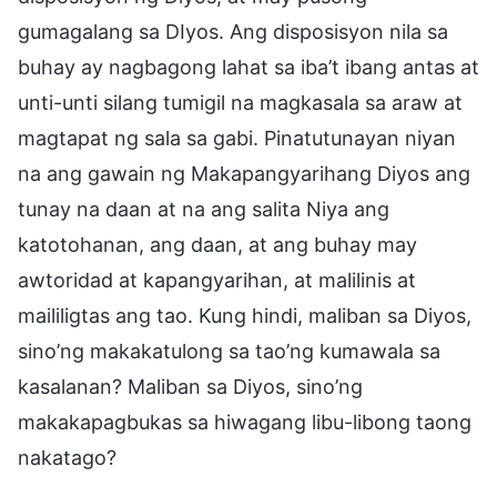
gumagalang sa DIyos. Ang disposisyon nila sa
buhay ay nagbagong lahat sa iba’t ibang antas at
unti-unti silang tumigil na magkasala sa araw at
magtapat ng sala sa gabi. Pinatutunayan niyan
na ang gawain ng Makapangyarihang Diyos ang
tunay na daan at na ang salita Niya ang
katotohanan, ang daan, at ang buhay may
awtoridad at kapangyarihan, at malilinis at
maililigtas ang tao. Kung hindi, maliban sa Diyos,
sino’ng makakatulong sa tao’ng kumawala sa
kasalanan? Maliban sa Diyos, sino’ng
makakapagbukas sa hiwagang libu-libong taong
nakatago?