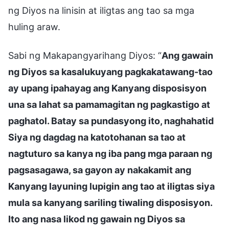
ng Diyos na linisin at iligtas ang tao sa mga
huling araw.
Sabi ng Makapangyarihang Diyos: “
Ang gawain
ng Diyos sa kasalukuyang pagkakatawang-tao
ay upang ipahayag ang Kanyang disposisyon
una sa lahat sa pamamagitan ng pagkastigo at
paghatol. Batay sa pundasyong ito, naghahatid
Siya ng dagdag na katotohanan sa tao at
nagtuturo sa kanya ng iba pang mga paraan ng
pagsasagawa, sa gayon ay nakakamit ang
Kanyang layuning lupigin ang tao at iligtas siya
mula sa kanyang sariling tiwaling disposisyon.
Ito ang nasa likod ng gawain ng Diyos sa