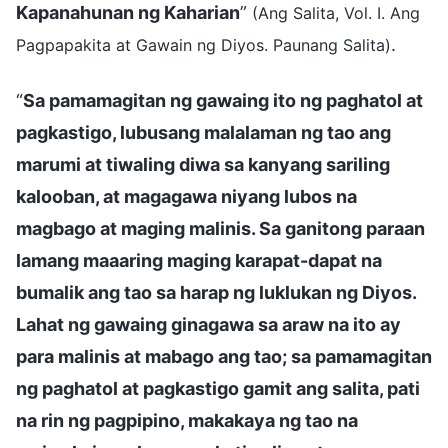
Kapanahunan ng Kaharian
”
(Ang Salita, Vol. I. Ang
.
Pagpapakita at Gawain ng Diyos. Paunang Salita)
“
Sa pamamagitan ng gawaing ito ng paghatol at
pagkastigo, lubusang malalaman ng tao ang
marumi at tiwaling diwa sa kanyang sariling
kalooban, at magagawa niyang lubos na
magbago at maging malinis. Sa ganitong paraan
lamang maaaring maging karapat-dapat na
bumalik ang tao sa harap ng luklukan ng Diyos.
Lahat ng gawaing ginagawa sa araw na ito ay
para malinis at mabago ang tao; sa pamamagitan
ng paghatol at pagkastigo gamit ang salita, pati
na rin ng pagpipino, makakaya ng tao na