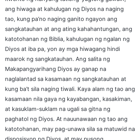
ang hiwaga at kahulugan ng Diyos na naging
tao, kung pa’no naging ganito ngayon ang
sangkatauhan at ang ating kahahantungan, ang
katotohanan ng Biblia, kahulugan ng ngalan ng
Diyos at iba pa, yon ay mga hiwagang hindi
maarok ng sangkatauhan. Ang salita ng
Makapangyarihang Diyos ay ganap na
naglalantad sa kasamaan ng sangkatauhan at
kung ba’t sila naging tiwali. Kaya alam ng tao ang
kasamaan nila gaya ng kayabangan, kasakiman,
at kasuklam-suklam na ugali sa gitna ng
paghatol ng Diyos. At nauunawaan ng tao ang
katotohanan, may pag-unawa sila sa matuwid na
disposisyon ng Diyos, at may pusong