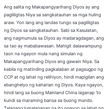
Ang salita ng Makapangyarihang Diyos ay ang
pagliligtas Niya sa sangkatauhan sa mga huling
araw. Yon lang ang landas tungo sa pagliligtas
ng Diyos sa sangkatauhan. Sabi sa Kasulatan,
ang nagmumula sa Diyos ay madaragdagan, ang
sa tao ay mababawasan. Mahigit dalawampung
taon na ngayon mula nang simulan ng
Makapangyarihang Diyos ang gawain Niya. Sa
kabila ng matinding pagkalaban at pagsugpo ng
CCP at ng lahat ng relihiyon, hindi mapigilan ang
ebanghelyo ng kaharian ng Diyos. Kaya ngayon,
hindi lang sa buong Mainland China laganap ’to
kundi sa maraming bansa sa buong mundo.
Talagang lumalaganap na ito ngayon sa lahat ng