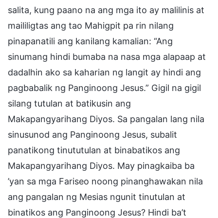
salita, kung paano na ang mga ito ay malilinis at
maililigtas ang tao Mahigpit pa rin nilang
pinapanatili ang kanilang kamalian: “Ang
sinumang hindi bumaba na nasa mga alapaap at
dadalhin ako sa kaharian ng langit ay hindi ang
pagbabalik ng Panginoong Jesus.” Gigil na gigil
silang tutulan at batikusin ang
Makapangyarihang Diyos. Sa pangalan lang nila
sinusunod ang Panginoong Jesus, subalit
panatikong tinututulan at binabatikos ang
Makapangyarihang Diyos. May pinagkaiba ba
’yan sa mga Fariseo noong pinanghawakan nila
ang pangalan ng Mesias ngunit tinutulan at
binatikos ang Panginoong Jesus? Hindi ba’t