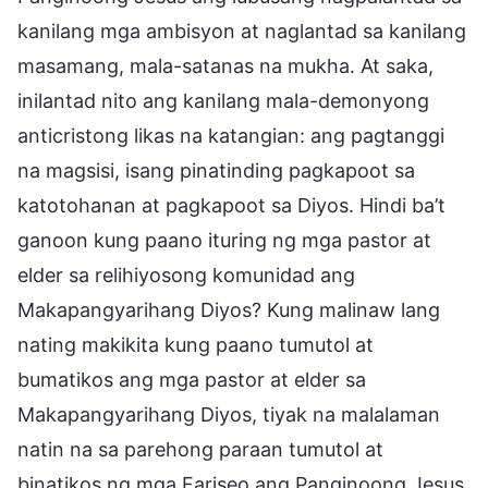
kanilang mga ambisyon at naglantad sa kanilang
masamang, mala-satanas na mukha. At saka,
inilantad nito ang kanilang mala-demonyong
anticristong likas na katangian: ang pagtanggi
na magsisi, isang pinatinding pagkapoot sa
katotohanan at pagkapoot sa Diyos. Hindi ba’t
ganoon kung paano ituring ng mga pastor at
elder sa relihiyosong komunidad ang
Makapangyarihang Diyos? Kung malinaw lang
nating makikita kung paano tumutol at
bumatikos ang mga pastor at elder sa
Makapangyarihang Diyos, tiyak na malalaman
natin na sa parehong paraan tumutol at
binatikos ng mga Fariseo ang Panginoong Jesus.