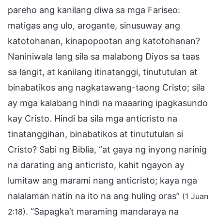
pareho ang kanilang diwa sa mga Fariseo:
matigas ang ulo, arogante, sinusuway ang
katotohanan, kinapopootan ang katotohanan?
Naniniwala lang sila sa malabong Diyos sa taas
sa langit, at kanilang itinatanggi, tinututulan at
binabatikos ang nagkatawang-taong Cristo; sila
ay mga kalabang hindi na maaaring ipagkasundo
kay Cristo. Hindi ba sila mga anticristo na
tinatanggihan, binabatikos at tinututulan si
Cristo? Sabi ng Biblia, “at gaya ng inyong narinig
na darating ang anticristo, kahit ngayon ay
lumitaw ang marami nang anticristo; kaya nga
nalalaman natin na ito na ang huling oras”
(1 Juan
. “Sapagka’t maraming mandaraya na
2:18)