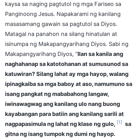
kaysa sa naging pagtutol ng mga Fariseo sa
Panginoong Jesus. Napakarami ng kanilang
masasamang gawain sa pagtutol sa Diyos.
Matagal na panahon na silang hinatulan at
isinumpa ng Makapangyarihang Diyos. Sabi ng
Makapangyarihang Diyos, “
Ilan sa kanila ang
naghahanap sa katotohanan at sumusunod sa
katuwiran? Silang lahat ay mga hayop, walang
ipinagkaiba sa mga baboy at aso, namumuno sa
isang pangkat ng mababahong langaw,
iwinawagwag ang kanilang ulo nang buong
kayabangan para batiin ang kanilang sarili at
[1]
nagpapasimula ng lahat ng klase ng gulo,
sa
gitna ng isang tumpok ng dumi ng hayop.