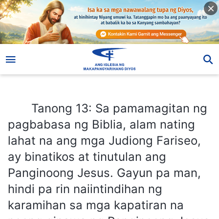
Tanong 13: Sa pamamagitan ng pagbabasa ng Biblia, alam nating lahat na ang mga Judiong Fariseo, ay binatikos at tinutulan ang Panginoong Jesus. Gayun pa man, hindi pa rin naiintindihan ng karamihan sa mga kapatiran na noong ginawa ng Panginoong Jesus ang Kanyang gawain, alam ng mga Fariseo na may awtoridad at kapangyarihan ang Kanyang mga salita. Gayun pa man, panatiko pa rin nilang tinutulan at binatikos ang Panginoong Jesus. Ipinako nila Siya sa krus. Ano ang kanilang natural na katangian at diwa?
Tanong 13: Sa pamamagitan ng
pagbabasa ng Biblia, alam nating
lahat na ang mga Judiong Fariseo,
ay binatikos at tinutulan ang
Panginoong Jesus. Gayun pa man,
hindi pa rin naiintindihan ng
karamihan sa mga kapatiran na