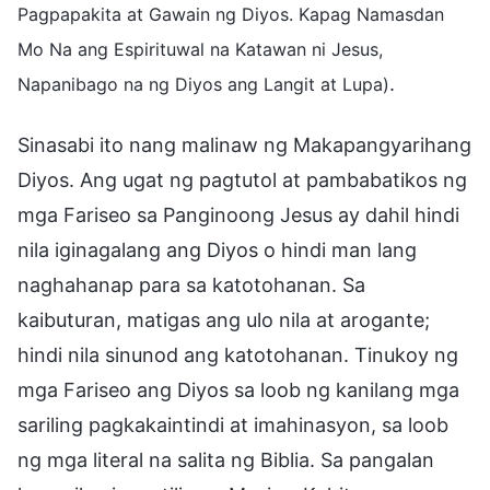
Pagpapakita at Gawain ng Diyos. Kapag Namasdan
Mo Na ang Espirituwal na Katawan ni Jesus,
.
Napanibago na ng Diyos ang Langit at Lupa)
Sinasabi ito nang malinaw ng Makapangyarihang
Diyos. Ang ugat ng pagtutol at pambabatikos ng
mga Fariseo sa Panginoong Jesus ay dahil hindi
nila iginagalang ang Diyos o hindi man lang
naghahanap para sa katotohanan. Sa
kaibuturan, matigas ang ulo nila at arogante;
hindi nila sinunod ang katotohanan. Tinukoy ng
mga Fariseo ang Diyos sa loob ng kanilang mga
sariling pagkakaintindi at imahinasyon, sa loob
ng mga literal na salita ng Biblia. Sa pangalan