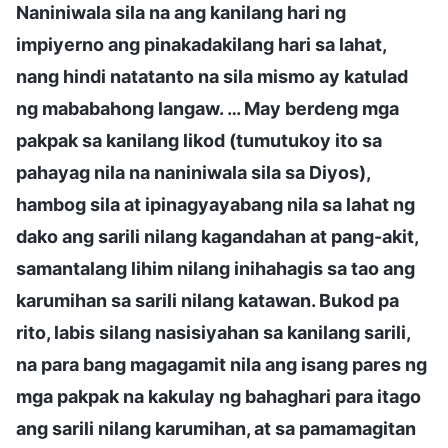
Naniniwala sila na ang kanilang hari ng
impiyerno ang pinakadakilang hari sa lahat,
nang hindi natatanto na sila mismo ay katulad
ng mababahong langaw. … May berdeng mga
pakpak sa kanilang likod (tumutukoy ito sa
pahayag nila na naniniwala sila sa Diyos),
hambog sila at ipinagyayabang nila sa lahat ng
dako ang sarili nilang kagandahan at pang-akit,
samantalang lihim nilang inihahagis sa tao ang
karumihan sa sarili nilang katawan. Bukod pa
rito, labis silang nasisiyahan sa kanilang sarili,
na para bang magagamit nila ang isang pares ng
mga pakpak na kakulay ng bahaghari para itago
ang sarili nilang karumihan, at sa pamamagitan