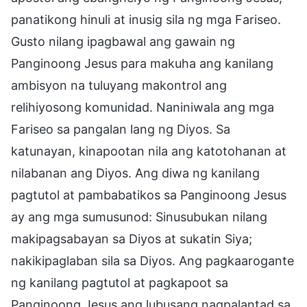
panatikong hinuli at inusig sila ng mga Fariseo.
Gusto nilang ipagbawal ang gawain ng
Panginoong Jesus para makuha ang kanilang
ambisyon na tuluyang makontrol ang
relihiyosong komunidad. Naniniwala ang mga
Fariseo sa pangalan lang ng Diyos. Sa
katunayan, kinapootan nila ang katotohanan at
nilabanan ang Diyos. Ang diwa ng kanilang
pagtutol at pambabatikos sa Panginoong Jesus
ay ang mga sumusunod: Sinusubukan nilang
makipagsabayan sa Diyos at sukatin Siya;
nakikipaglaban sila sa Diyos. Ang pagkaarogante
ng kanilang pagtutol at pagkapoot sa
Panginoong Jesus ang lubusang nagpalantad sa