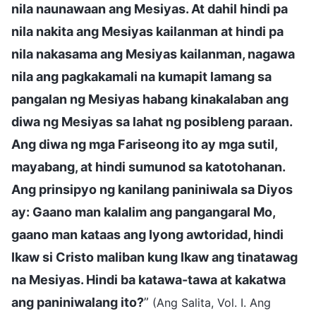
nila naunawaan ang Mesiyas. At dahil hindi pa
nila nakita ang Mesiyas kailanman at hindi pa
nila nakasama ang Mesiyas kailanman, nagawa
nila ang pagkakamali na kumapit lamang sa
pangalan ng Mesiyas habang kinakalaban ang
diwa ng Mesiyas sa lahat ng posibleng paraan.
Ang diwa ng mga Fariseong ito ay mga sutil,
mayabang, at hindi sumunod sa katotohanan.
Ang prinsipyo ng kanilang paniniwala sa Diyos
ay: Gaano man kalalim ang pangangaral Mo,
gaano man kataas ang Iyong awtoridad, hindi
Ikaw si Cristo maliban kung Ikaw ang tinatawag
na Mesiyas. Hindi ba katawa-tawa at kakatwa
ang paniniwalang ito?
”
(Ang Salita, Vol. I. Ang