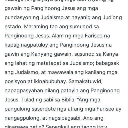
gawain ng Panginoong Jesus ang mga
pundasyon ng Judaismo at nayanig ang Judiong
estado. Maraming tao ang sumunod sa
Panginoong Jesus. Alam ng mga Fariseo na
kapag nagpatuloy ang Panginoong Jesus na
gawin ang Kanyang gawain, susunod sa Kanya
ang lahat ng matatapat sa Judaismo; babagsak
ang Judaismo, at mawawala ang kanilang mga
posisyon at ikinabubuhay. Samakatuwid,
napagpasyahan nilang patayin ang Panginoong
Jesus. Tulad ng sabi sa Biblia, “Ang mga
pangulong saserdote nga at ang mga Fariseo ay
nangagpulong, at nagsipagsabi, Ano ang
ginagawa natin? Sapagka’t ang taong ito’y