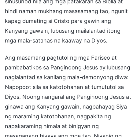
sinusunod nila ang mga patakaran sa Biblia at
hindi naman mukhang masasamang tao, ngunit
kapag dumating si Cristo para gawin ang
Kanyang gawain, lubusang mailalantad itong
mga mala-satanas na kaaway na Diyos.
Ang masamang pagtutol ng mga Fariseo at
pambabatikos sa Panginoong Jesus ay lubusang
naglalantad sa kanilang mala-demonyong diwa:
Napopoot sila sa katotohanan at tumututol sa
Diyos. Noong nangaral ang Panginoong Jesus at
ginawa ang Kanyang gawain, nagpahayag Siya
ng maraming katotohanan, nagpakita ng
napakaraming himala at binigyan ng
masaganang biyaya ang mga tao. Niyanig ng