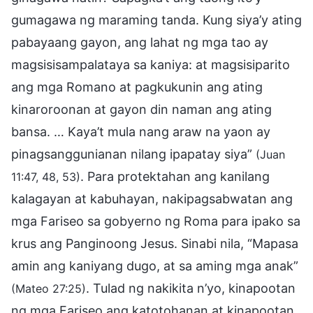
gumagawa ng maraming tanda. Kung siya’y ating
pabayaang gayon, ang lahat ng mga tao ay
magsisisampalataya sa kaniya: at magsisiparito
ang mga Romano at pagkukunin ang ating
kinaroroonan at gayon din naman ang ating
bansa. … Kaya’t mula nang araw na yaon ay
pinagsanggunianan nilang ipapatay siya”
(Juan
. Para protektahan ang kanilang
11:47, 48, 53)
kalagayan at kabuhayan, nakipagsabwatan ang
mga Fariseo sa gobyerno ng Roma para ipako sa
krus ang Panginoong Jesus. Sinabi nila, “Mapasa
amin ang kaniyang dugo, at sa aming mga anak”
. Tulad ng nakikita n’yo, kinapootan
(Mateo 27:25)
ng mga Fariseo ang katotohanan at kinapootan