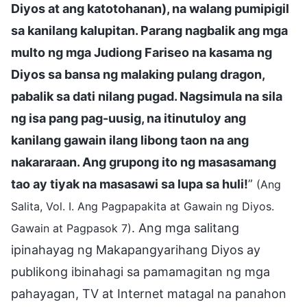
Diyos at ang katotohanan), na walang pumipigil
sa kanilang kalupitan. Parang nagbalik ang mga
multo ng mga Judiong Fariseo na kasama ng
Diyos sa bansa ng malaking pulang dragon,
pabalik sa dati nilang pugad. Nagsimula na sila
ng isa pang pag-uusig, na itinutuloy ang
kanilang gawain ilang libong taon na ang
nakararaan. Ang grupong ito ng masasamang
tao ay tiyak na masasawi sa lupa sa huli!
”
(Ang
Salita, Vol. I. Ang Pagpapakita at Gawain ng Diyos.
. Ang mga salitang
Gawain at Pagpasok 7)
ipinahayag ng Makapangyarihang Diyos ay
publikong ibinahagi sa pamamagitan ng mga
pahayagan, TV at Internet matagal na panahon