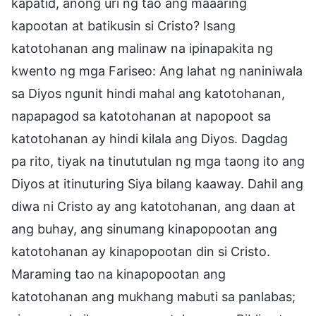
kapatid, anong uri ng tao ang maaaring
kapootan at batikusin si Cristo? Isang
katotohanan ang malinaw na ipinapakita ng
kwento ng mga Fariseo: Ang lahat ng naniniwala
sa Diyos ngunit hindi mahal ang katotohanan,
napapagod sa katotohanan at napopoot sa
katotohanan ay hindi kilala ang Diyos. Dagdag
pa rito, tiyak na tinututulan ng mga taong ito ang
Diyos at itinuturing Siya bilang kaaway. Dahil ang
diwa ni Cristo ay ang katotohanan, ang daan at
ang buhay, ang sinumang kinapopootan ang
katotohanan ay kinapopootan din si Cristo.
Maraming tao na kinapopootan ang
katotohanan ang mukhang mabuti sa panlabas;