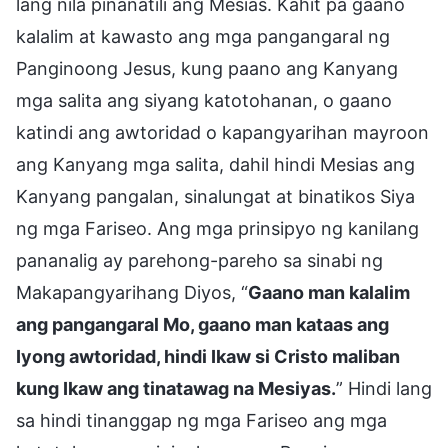
lang nila pinanatili ang Mesias. Kahit pa gaano
kalalim at kawasto ang mga pangangaral ng
Panginoong Jesus, kung paano ang Kanyang
mga salita ang siyang katotohanan, o gaano
katindi ang awtoridad o kapangyarihan mayroon
ang Kanyang mga salita, dahil hindi Mesias ang
Kanyang pangalan, sinalungat at binatikos Siya
ng mga Fariseo. Ang mga prinsipyo ng kanilang
pananalig ay parehong-pareho sa sinabi ng
Makapangyarihang Diyos, “
Gaano man kalalim
ang pangangaral Mo, gaano man kataas ang
Iyong awtoridad, hindi Ikaw si Cristo maliban
kung Ikaw ang tinatawag na Mesiyas.
” Hindi lang
sa hindi tinanggap ng mga Fariseo ang mga