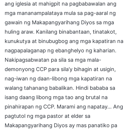
ang iglesia at mahigpit na pagbabawalan ang
mga mananampalataya mula sa pag-aaral ng
gawain ng Makapangyarihang Diyos sa mga
huling araw. Kanilang binabantaan, tinatakot,
kunukutya at binubugbog ang mga kapatiran na
nagpapalaganap ng ebanghelyo ng kaharian.
Nakipagsabwatan pa sila sa mga mala-
demonyong CCP para sila’y bihagin at usigin,
nag-iwan ng daan-libong mga kapatiran na
walang tahanang babalikan. Hindi bababa sa
isang daang libong mga tao ang brutal na
pinahirapan ng CCP. Marami ang napatay… Ang
pagtutol ng mga pastor at elder sa
Makapangyarihang Diyos ay mas panatiko pa