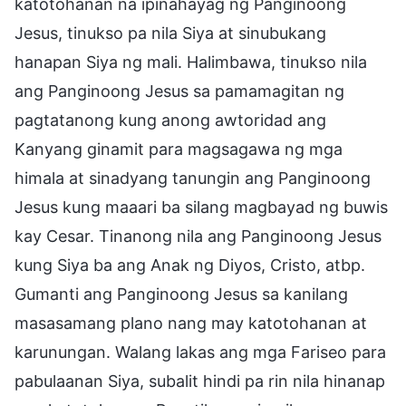
katotohanan na ipinahayag ng Panginoong
Jesus, tinukso pa nila Siya at sinubukang
hanapan Siya ng mali. Halimbawa, tinukso nila
ang Panginoong Jesus sa pamamagitan ng
pagtatanong kung anong awtoridad ang
Kanyang ginamit para magsagawa ng mga
himala at sinadyang tanungin ang Panginoong
Jesus kung maaari ba silang magbayad ng buwis
kay Cesar. Tinanong nila ang Panginoong Jesus
kung Siya ba ang Anak ng Diyos, Cristo, atbp.
Gumanti ang Panginoong Jesus sa kanilang
masasamang plano nang may katotohanan at
karunungan. Walang lakas ang mga Fariseo para
pabulaanan Siya, subalit hindi pa rin nila hinanap