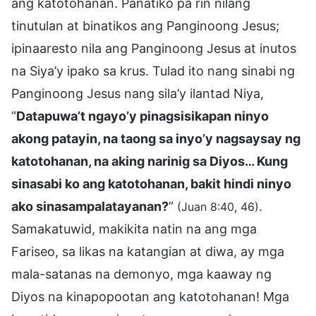
ang katotohanan. Panatiko pa rin nilang
tinutulan at binatikos ang Panginoong Jesus;
ipinaaresto nila ang Panginoong Jesus at inutos
na Siya’y ipako sa krus. Tulad ito nang sinabi ng
Panginoong Jesus nang sila’y ilantad Niya,
“
Datapuwa’t ngayo’y pinagsisikapan ninyo
akong patayin, na taong sa inyo’y nagsaysay ng
katotohanan, na aking narinig sa Diyos… Kung
sinasabi ko ang katotohanan, bakit hindi ninyo
ako sinasampalatayanan?
”
.
(Juan 8:40, 46)
Samakatuwid, makikita natin na ang mga
Fariseo, sa likas na katangian at diwa, ay mga
mala-satanas na demonyo, mga kaaway ng
Diyos na kinapopootan ang katotohanan! Mga