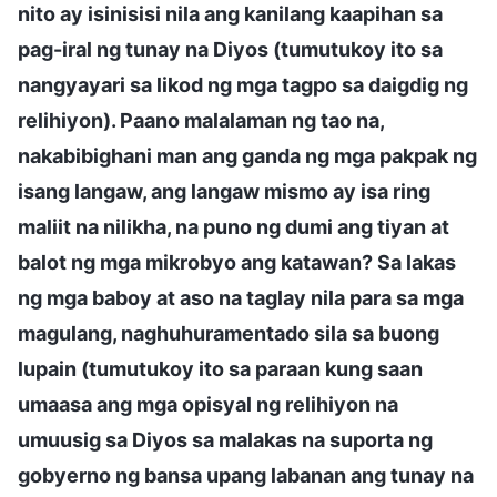
nito ay isinisisi nila ang kanilang kaapihan sa
pag-iral ng tunay na Diyos (tumutukoy ito sa
nangyayari sa likod ng mga tagpo sa daigdig ng
relihiyon). Paano malalaman ng tao na,
nakabibighani man ang ganda ng mga pakpak ng
isang langaw, ang langaw mismo ay isa ring
maliit na nilikha, na puno ng dumi ang tiyan at
balot ng mga mikrobyo ang katawan? Sa lakas
ng mga baboy at aso na taglay nila para sa mga
magulang, naghuhuramentado sila sa buong
lupain (tumutukoy ito sa paraan kung saan
umaasa ang mga opisyal ng relihiyon na
umuusig sa Diyos sa malakas na suporta ng
gobyerno ng bansa upang labanan ang tunay na