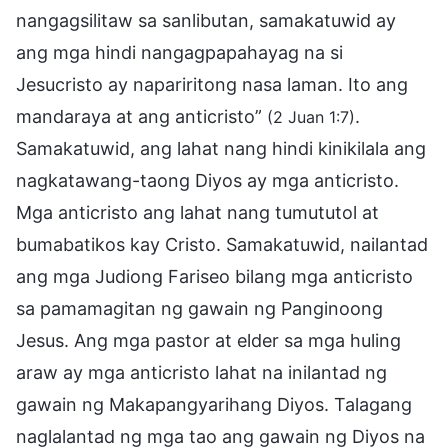
nangagsilitaw sa sanlibutan, samakatuwid ay
ang mga hindi nangagpapahayag na si
Jesucristo ay napariritong nasa laman. Ito ang
mandaraya at ang anticristo”
.
(2 Juan 1:7)
Samakatuwid, ang lahat nang hindi kinikilala ang
nagkatawang-taong Diyos ay mga anticristo.
Mga anticristo ang lahat nang tumututol at
bumabatikos kay Cristo. Samakatuwid, nailantad
ang mga Judiong Fariseo bilang mga anticristo
sa pamamagitan ng gawain ng Panginoong
Jesus. Ang mga pastor at elder sa mga huling
araw ay mga anticristo lahat na inilantad ng
gawain ng Makapangyarihang Diyos. Talagang
naglalantad ng mga tao ang gawain ng Diyos na