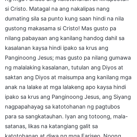
si Cristo. Matagal na ang nakalipas nang
dumating sila sa punto kung saan hindi na nila
gustong makasama si Cristo! Mas gusto pa
nilang pabayaan ang kanilang handog dahil sa
kasalanan kaysa hindi ipako sa krus ang
Panginoong Jesus; mas gusto pa nilang gumawa
ng malalaking kasalanan, tutulan ang Diyos at
saktan ang Diyos at maisumpa ang kanilang mga
anak na lalake at mga lalakeng apo kaysa hindi
ipako sa krus ang Panginoong Jesus, ang Siyang
nagpapahayag sa katotohanan ng pagtubos
para sa sangkatauhan. Iyan ang totoong, mala-
satanas, likas na katangiang galit sa
katotohanan at diwa ng mga Fariseo. Noong