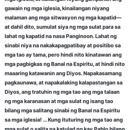
gawain ng mga iglesia, kinailangan niyang
malaman ang mga sitwasyon ng mga kapatid—
at dahil dito, sumulat siya ng mga sulat para sa
lahat ng kapatid na nasa Panginoon. Lahat ng
sinabi niya na nakakapagpatibay at positibo sa
mga tao ay tama, pero hindi nito kinatawan ang
mga pagbigkas ng Banal na Espiritu, at hindi nito
maaaring katawanin ang Diyos. Napakasamang
pagkaunawa, at napakalaking kalapastangan sa
Diyos, ang tratuhin ng mga tao ang mga talaan
ng mga karanasan at mga sulat ng isang tao
bilang mga salitang sinabi ng Banal na Espiritu
sa mga iglesia! … Kung ituturing ng mga tao ang
mga sulat o salita na katulad ng kay Pablo bilang