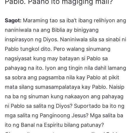
Pablo. Paano ito magiging mali?
Sagot:
Maraming tao sa iba’t ibang relihiyon ang
naniniwala na ang Biblia ay binigyang
inspirasyon ng Diyos. Naniniwala sila sa sinabi ni
Pablo tungkol dito. Pero walang sinumang
nagsiyasat kung may batayan si Pablo sa
pahayag na ito. Iyon ang tingin nila dahil lamang
sa sobra ang pagsamba nila kay Pablo at pikit
mata silang sumasampalataya kay Pablo. Naisip
na ba ng sinuman kung nakaayon ang pahayag
ni Pablo sa salita ng Diyos? Suportado ba ito ng
mga salita ng Panginoong Jesus? Mga salita ba
ito ng Banal na Espiritu bilang patunay?