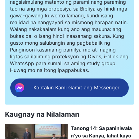
nagsisimulang matanto ng parami nang paraming
paglisan sa Biblia ay hindi paniniwala sa Panginoon;
tao na ang mga propesiya sa Bibliya ay hindi mga
kung lilisanin natin ang Biblia, paano tayo maniniwala
gawa-gawang kuwento lamang, kundi isang
sa Panginoon? Nakasulat sa Biblia ang mga salita ng
realidad na nangyayari sa mismong harapan natin.
Panginoon. May iba pa bang lugar kung saan natin
Walang nakakaalam kung ano ang mauuna: ang
makikita ang Kanyang mga salita? Kung hindi
bukas ba, o isang hindi inaasahang sakuna. Kung
nakabatay sa Biblia ang pananalig natin sa Panginoon,
gusto mong salubungin ang pagbabalik ng
saan ito nakabatay?
Panginoon kasama ng pamilya mo at maging
ligtas sa ilalim ng proteksyon ng Diyos, i-click ang
WhatsApp para sumali sa aming study group.
Huwag mo na itong ipagpabukas.
Kontakin Kami Gamit ang Messenger
Kaugnay na Nilalaman
Tanong 14: Sa paniniwala
n’yo sa Kanya, lahat kayo