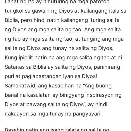
Lahat ng ito ay itinuturing na mga patotoo
tungkol sa gawain ng Diyos at kailangang itala sa
Biblia, pero hindi natin kailangang ituring salita
ng Diyos ang mga salita ng tao. Ang mga salita
ng tao ay mga salita ng tao, at tanging ang mga
salita ng Diyos ang tunay na salita ng Diyos.
Kung ipipilit natin na ang mga salita ng tao at ni
Satanas sa Biblia ay salita ng Diyos, paninirang
puri at paglapastangan iyan sa Diyos!
Samakatwid, ang kasabihan na “Ang buong
banal na kasulatan ay binigyang inspirasyon ng
Diyos at pawang salita ng Diyos”, ay hindi
nakaayon sa mga tunay na pangyayari.
Basahin natin ang isang talata ng salita ng