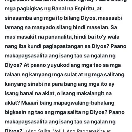
mga pagbigkas ng Banal na Espiritu, at
sinasamba ang mga ito bilang Diyos, masasabi
lamang na masyado silang hindi maselan. Sa
mas masakit na pananalita, hindi ba ito’y wala
nang iba kundi paglapastangan sa Diyos? Paano
makapagsasalita ang isang tao sa ngalan ng
Diyos? At paano yuyukod ang mga tao sa mga
talaan ng kanyang mga sulat at ng mga salitang
kanyang sinabi na para bang ang mga ito ay
isang banal na aklat, o isang makalangit na
aklat? Maaari bang mapagwalang-bahalang
bigkasin ng tao ang mga salita ng Diyos? Paano
makapagsasalita ang isang tao sa ngalan ng
Diyos?
”
(Ang Salita, Vol. I. Ang Pagpapakita at