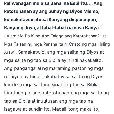
kaliwanagan mula sa Banal na Espiritu. … Ang
katotohanan ay ang buhay ng Diyos Mismo,
kumakatawan ito sa Kanyang disposisyon,
Kanyang diwa, at lahat-lahat na nasa Kanya
”
(“Alam Mo Ba Kung Ano Talaga ang Katotohanan?” sa
Mga Talaan ng mga Pananalita ni Cristo ng mga Huling
. Samakatwid, ang mga salita ng Diyos at
Araw)
mga salita ng tao sa Biblia ay hindi nakakalito.
Ang pangangaral ng maraming pastor ng mga
relihiyon ay hindi nakabatay sa salita ng Diyos
kundi sa mga salitang sinabi ng tao sa Biblia.
Itinuturing nilang katotohanan ang mga salita ng
tao sa Biblia at inuutusan ang mga tao na
isagawa at sundin ito. Madali itong makalito,