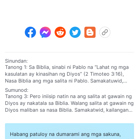
Sinundan:
Tanong 1: Sa Biblia, sinabi ni Pablo na “Lahat ng mga
kasulatan ay kinasihan ng Diyos”
(2 Timoteo 3:16)
,
Nasa Biblia ang mga salita ni Pablo. Samakatuwid,
Diyos ang nagbigay inspirasyon sa mga ito; mga salita
Sumunod:
ito ng Diyos. Paniniwala sa Panginoon ang paniniwala
Tanong 3: Pero iniisip natin na ang salita at gawain ng
sa Biblia. Kahit ano pa ang denominasyon, kung
Diyos ay nakatala sa Biblia. Walang salita at gawain ng
lumalayo ito sa Biblia, ito’y heresiya! Naniniwala tayo
Diyos maliban sa nasa Biblia. Samakatwid, kailangang
sa Panginoon, kaya dapat lagi tayong kumilos ayon sa
ibatay sa Biblia ang ating pananampalataya sa Diyos.
Biblia, sa madaling salita, kailangan nating panatilihin
Mali ba iyan?
ang mga salita ng Biblia. Panuntunan ng Cristianismo
Habang patuloy na dumarami ang mga sakuna,
ang Biblia, ang pundasyon ng ating pananalig. Ang