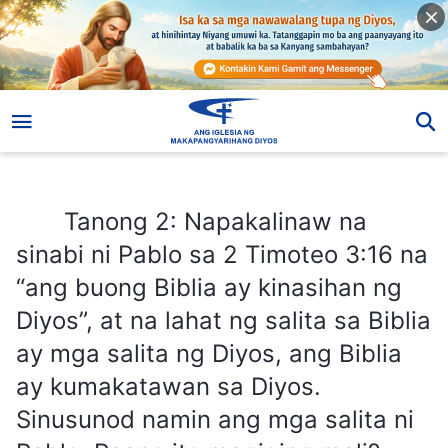
Tanong 2: Napakalinaw na sinabi ni Pablo sa 2 Timoteo 3:16 na “ang buong Biblia ay kinasihan ng Diyos”, at na lahat ng salita sa Biblia ay mga salita ng Diyos, ang Biblia ay kumakatawan sa Diyos. Sinusunod namin ang mga salita ni Pablo. Paano ito magiging mali?
Tanong 2: Napakalinaw na
sinabi ni Pablo sa 2 Timoteo 3:16 na
“ang buong Biblia ay kinasihan ng
Diyos”, at na lahat ng salita sa Biblia
ay mga salita ng Diyos, ang Biblia
ay kumakatawan sa Diyos.
Sinusunod namin ang mga salita ni