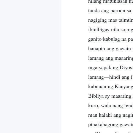
nilang matuklasan k
tanda ang naroon sa
nagiging mas taimtim
ibinibigay nila sa m
ganito kabulag na pa
hanapin ang gawain n
lamang ang maaaring
mga yapak ng Diyos;
lamang—hindi ang ib
kabuuan ng Kanyang 
Bibliya ay maaaring
kuro, wala nang ten
man kalaki ang nagin
pinakabagong gawain