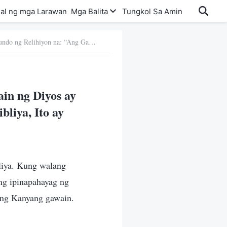
al ng mga Larawan
Mga Balita
Tungkol Sa Amin
13. Ang Kuru-kuro ng Mundo ng Relihiyon na: “Ang Gawain ng Diyos ay Dapat Sang-ayon sa Bibliya; Kung Walang Batayan sa Bibliya, Ito ay Maling Daan”
in ng Diyos ay
liya, Ito ay
bliya. Kung walang
ang ipinapahayag ng
 ang Kanyang gawain.