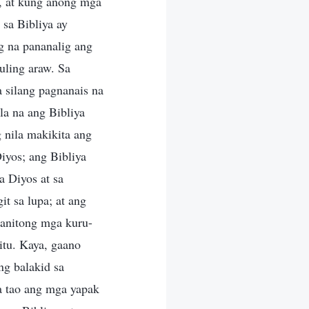
, at kung anong mga
sa Bibliya ay
g na pananalig ang
uling araw. Sa
a silang pagnanais na
la na ang Bibliya
 nila makikita ang
iyos; ang Bibliya
 Diyos at sa
t sa lupa; at ang
ganitong mga kuru-
itu. Kaya, gaano
ng balakid sa
a tao ang mga yapak