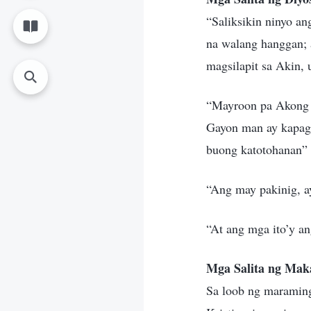
“Saliksikin ninyo a
na walang hanggan; 
magsilapit sa Akin,
“Mayroon pa Akong m
Gayon man ay kapag 
buong katotohanan”
“Ang may pakinig, ay
“At ang mga ito’y a
Mga Salita ng Mak
Sa loob ng maraming