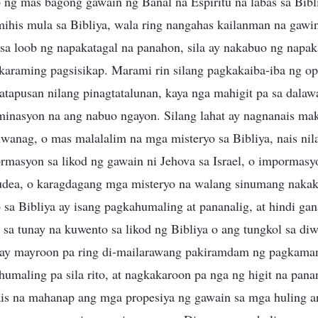
ng mas bagong gawain ng Banal na Espiritu na labas sa Bibl
ihis mula sa Bibliya, wala ring nangahas kailanman na gawin 
 sa loob ng napakatagal na panahon, sila ay nakabuo ng napa
karaming pagsisikap. Marami rin silang pagkakaiba-iba ng op
atapusan nilang pinagtatalunan, kaya nga mahigit pa sa dalaw
nasyon na ang nabuo ngayon. Silang lahat ay nagnanais mak
wanag, o mas malalalim na mga misteryo sa Bibliya, nais nila
rmasyon sa likod ng gawain ni Jehova sa Israel, o impormasy
Judea, o karagdagang mga misteryo na walang sinumang naka
sa Bibliya ay isang pagkahumaling at pananalig, at hindi ga
sa tunay na kuwento sa likod ng Bibliya o ang tungkol sa di
 ay mayroon pa ring di-mailarawang pakiramdam ng pagkaman
humaling pa sila rito, at nagkakaroon pa nga ng higit na pana
ais na mahanap ang mga propesiya ng gawain sa mga huling ar