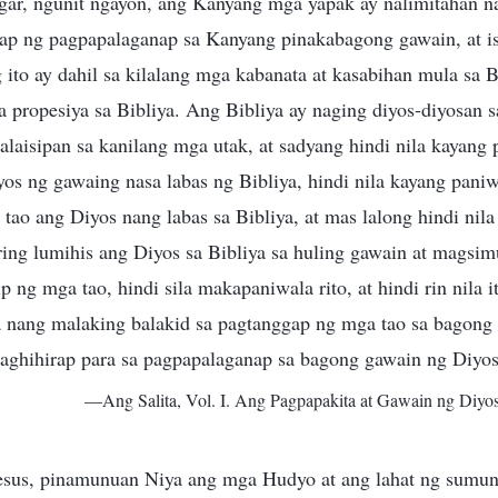
gar, ngunit ngayon, ang Kanyang mga yapak ay nalimitahan na
rap ng pagpapalaganap sa Kanyang pinakabagong gawain, at is
 ito ay dahil sa kilalang mga kabanata at kasabihan mula sa Bi
ga propesiya sa Bibliya. Ang Bibliya ay naging diyos-diyosan s
palaisipan sa kanilang mga utak, at sadyang hindi nila kayang
s ng gawaing nasa labas ng Bibliya, hindi nila kayang pani
tao ang Diyos nang labas sa Bibliya, at mas lalong hindi ni
ing lumihis ang Diyos sa Bibliya sa huling gawain at magsim
p ng mga tao, hindi sila makapaniwala rito, at hindi rin nila 
sa nang malaking balakid sa pagtanggap ng mga tao sa bagong 
 paghihirap para sa pagpapalaganap sa bagong gawain ng Diyos
—Ang Salita, Vol. I. Ang Pagpapakita at Gawain ng Diyos.
sus, pinamunuan Niya ang mga Hudyo at ang lahat ng sumun