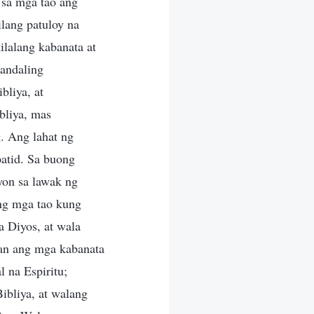
 sa mga tao ang
ilang patuloy na
lalang kabanata at
sandaling
bliya, at
bliya, mas
. Ang lahat ng
atid. Sa buong
yon sa lawak ng
ng mga tao kung
a Diyos, at wala
an ang mga kabanata
 na Espiritu;
Bibliya, at walang