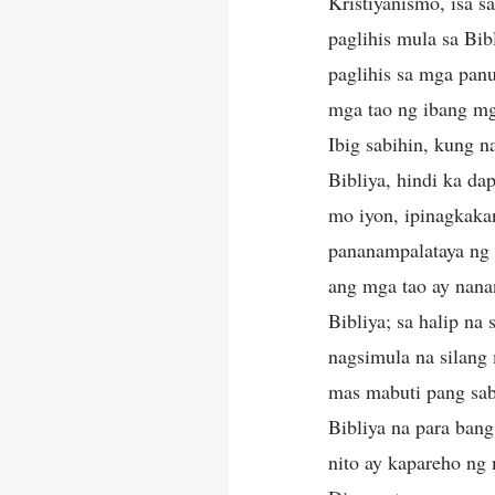
Kristiyanismo, isa s
paglihis mula sa Bib
paglihis sa mga pan
mga tao ng ibang mga
Ibig sabihin, kung 
Bibliya, hindi ka d
mo iyon, ipinagkaka
pananampalataya ng 
ang mga tao ay nana
Bibliya; sa halip na
nagsimula na silang 
mas mabuti pang sabi
Bibliya na para ban
nito ay kapareho ng 