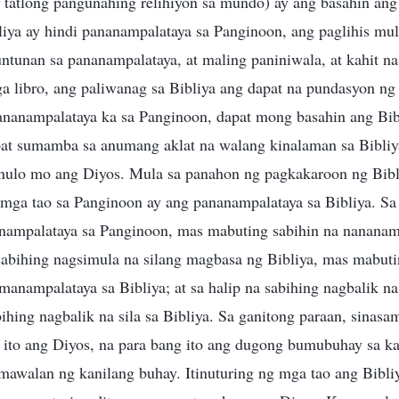
a tatlong pangunahing relihiyon sa mundo) ay ang basahin ang
liya ay hindi pananampalataya sa Panginoon, ang paglihis mul
untunan sa pananampalataya, at maling paniniwala, at kahit n
 libro, ang paliwanag sa Bibliya ang dapat na pundasyon ng 
nananampalataya ka sa Panginoon, dapat mong basahin ang Bibl
apat sumamba sa anumang aklat na walang kinalaman sa Bibli
nulo mo ang Diyos. Mula sa panahon ng pagkakaroon ng Bibl
mga tao sa Panginoon ay ang pananampalataya sa Bibliya. Sa 
nampalataya sa Panginoon, mas mabuting sabihin na nananamp
 sabihing nagsimula na silang magbasa ng Bibliya, mas mabuti
manampalataya sa Bibliya; at sa halip na sabihing nagbalik na
hing nagbalik na sila sa Bibliya. Sa ganitong paraan, sinas
g ito ang Diyos, na para bang ito ang dugong bumubuhay sa ka
mawalan ng kanilang buhay. Itinuturing ng mga tao ang Bibliy