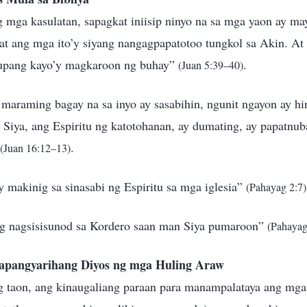
ng mga kasulatan, sapagkat iniisip ninyo na sa mga yaon ay m
at ang mga ito’y siyang nangagpapatotoo tungkol sa Akin. At
 upang kayo’y magkaroon ng buhay”
.
(Juan 5:39–40)
araming bagay na sa inyo ay sasabihin, ngunit ngayon ay hin
Siya, ang Espiritu ng katotohanan, ay dumating, ay papatnub
.
(Juan 16:12–13)
 makinig sa sinasabi ng Espiritu sa mga iglesia”
(Pahayag 2:7)
ng nagsisisunod sa Kordero saan man Siya pumaroon”
(Pahayag
apangyarihang Diyos ng mga Huling Araw
 taon, ang kinaugaliang paraan para manampalataya ang mga 