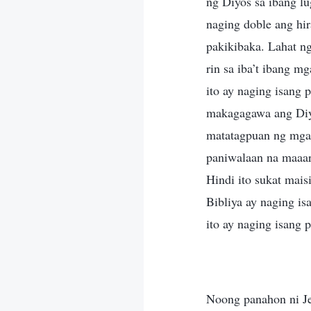
ng Diyos sa ibang lu
naging doble ang hi
pakikibaka. Lahat ng
rin sa iba’t ibang m
ito ay naging isang 
makagagawa ang Diyo
matatagpuan ng mga 
paniwalaan na maaar
Hindi ito sukat maisi
Bibliya ay naging i
ito ay naging isang
Noong panahon ni Je