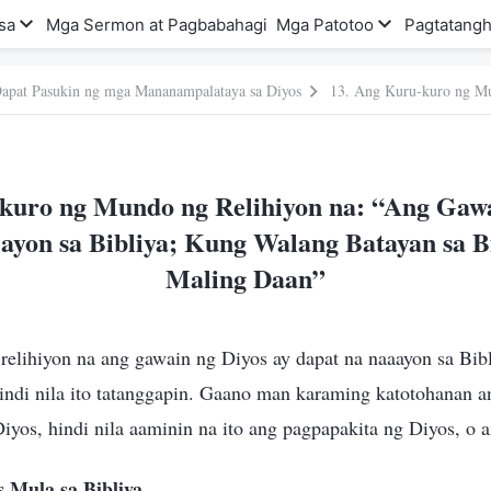
sa
Mga Sermon at Pagbabahagi
Mga Patotoo
Pagtatangh
apat Pasukin ng mga Mananampalataya sa Diyos
kuro ng Mundo ng Relihiyon na: “Ang Gawa
ayon sa Bibliya; Kung Walang Batayan sa Bib
Maling Daan”
 relihiyon na ang gawain ng Diyos ay dapat na naaayon sa Bi
hindi nila ito tatanggapin. Gaano man karaming katotohanan 
yos, hindi nila aaminin na ito ang pagpapakita ng Diyos, o
s Mula sa Bibliya