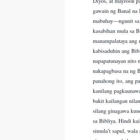
Diyos, at mayroon p
gawain ng Banal na E
mabuhay—ngunit sa s
kasabihan mula sa Bi
manampalataya ang m
kabisaduhin ang Bib
napapatunayan nito 
nakapagbasa na ng B
panahong ito, ang p
kanilang pagkaunawa
bakit kailangan nil
silang ginagawa ku
sa Bibliya. Hindi k
simula’t sapul, wala