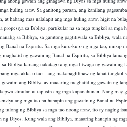
ung anong gawain ang ginagawa ng Diyos sa mga huling araw
 mga huling araw. Sa ganitong paraan, ang kanilang pagsamba 
, at habang mas nalalapit ang mga huling araw, higit na bula
ga propesiya sa Bibliya, partikular na sa mga tungkol sa mga h
nanalig sa Bibliya, sa ganitong pagtitiwala sa Bibliya, wala n
g Banal na Espiritu. Sa mga kuru-kuro ng mga tao, iniisip ni
 maghatid ng gawain ng Banal na Espiritu; sa Bibliya lamang
 sa Bibliya lamang nakatago ang mga hiwaga ng gawain ng D
ang mga aklat o tao—ang makapaglilinaw ng lahat tungkol sa
gawain; ang Bibliya ay maaaring maghatid ng gawain ng langi
 kapwa simulan at tapusin ang mga kapanahunan. Nang may 
densiya ang mga tao na hanapin ang gawain ng Banal na Espir
g tulong ng Bibliya sa mga tao noong araw, ito ay naging isa
 ng Diyos. Kung wala ang Bibliya, maaaring hanapin ng mg