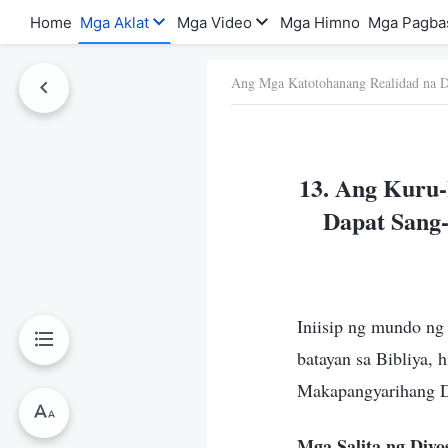
Home
Mga Aklat
Mga Video
Mga Himno
Mga Pagba
Ang Mga Katotohanang Realidad na D
a Ito
13. Ang Kuru-
Dapat Sang-
Iniisip ng mundo ng
batayan sa Bibliya, 
Makapangyarihang Di
Mga Salita ng Diyo