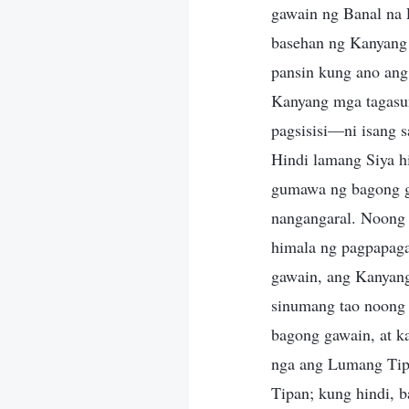
gawain ng Banal na 
basehan ng Kanyang 
pansin kung ano ang
Kanyang mga tagasu
pagsisisi—ni isang s
Hindi lamang Siya hi
gumawa ng bagong ga
nangangaral. Noong
himala ng pagpapaga
gawain, ang Kanyang
sinumang tao noong
bagong gawain, at k
nga ang Lumang Tip
Tipan; kung hindi, b