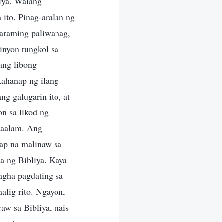
iya. Walang
ito. Pinag-aralan ng
karaming paliwanag,
inyon tungkol sa
ang libong
ahanap ng ilang
ng galugarin ito, at
on sa likod ng
kaalam. Ang
nap na malinaw sa
wa ng Bibliya. Kaya
gha pagdating sa
nalig rito. Ngayon,
aw sa Bibliya, nais