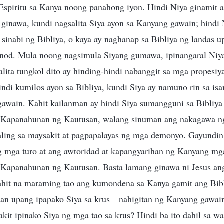
Espiritu sa Kanya noong panahong iyon. Hindi Niya ginamit a
ginawa, kundi nagsalita Siya ayon sa Kanyang gawain; hindi 
 sinabi ng Bibliya, o kaya ay naghanap sa Bibliya ng landas
nod. Mula noong nagsimula Siyang gumawa, ipinangaral Niy
alita tungkol dito ay hinding-hindi nabanggit sa mga propesi
ndi kumilos ayon sa Bibliya, kundi Siya ay namuno rin sa is
wain. Kahit kailanman ay hindi Siya sumangguni sa Bibliya
 Kapanahunan ng Kautusan, walang sinuman ang nakagawa 
ling sa maysakit at pagpapalayas ng mga demonyo. Gayundi
 mga turo at ang awtoridad at kapangyarihan ng Kanyang mga
 Kapanahunan ng Kautusan. Basta lamang ginawa ni Jesus a
ahit na maraming tao ang kumondena sa Kanya gamit ang Bib
an upang ipapako Siya sa krus—nahigitan ng Kanyang gawa
akit ipinako Siya ng mga tao sa krus? Hindi ba ito dahil sa w