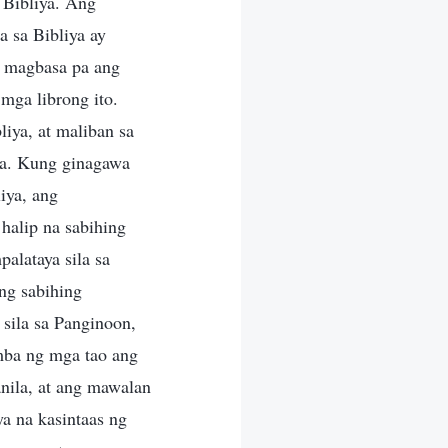
 Bibliya. Ang
a sa Bibliya ay
a magbasa pa ang
mga librong ito.
iya, at maliban sa
ya. Kung ginagawa
iya, ang
halip na sabihing
alataya sila sa
ng sabihing
 sila sa Panginoon,
amba ng mga tao ang
nila, at ang mawalan
a na kasintaas ng