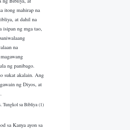
 ng Bibliya, at
a itong mahirap na
bliya, at dahil na
a isipan ng mga tao,
 paniwalaang
walaan na
la magawang
ula ng panibago.
ito sukat akalain. Ang
gawain ng Diyos, at
.
 Tungkol sa Bibliya (1)
od sa Kanya ayon sa