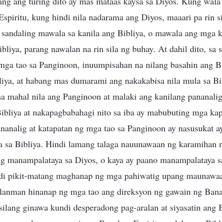
ang ang turing dito ay mas mataas kaysa sa Diyos. Kung wala
spiritu, kung hindi nila nadarama ang Diyos, maaari pa rin s
andaling mawala sa kanila ang Bibliya, o mawala ang mga ki
bliya, parang nawalan na rin sila ng buhay. At dahil dito, sa 
ga tao sa Panginoon, inuumpisahan na nilang basahin ang Bi
liya, at habang mas dumarami ang nakakabisa nila mula sa Bi
na mahal nila ang Panginoon at malaki ang kanilang pananalig
ibliya at nakapagbabahagi nito sa iba ay mabubuting mga kap
ananalig at katapatan ng mga tao sa Panginoon ay nasusukat a
 sa Bibliya. Hindi lamang talaga nauunawaan ng karamihan 
ang manampalataya sa Diyos, o kaya ay paano manampalataya s
ndi pikit-matang maghanap ng mga pahiwatig upang maunawa
ailanman hinanap ng mga tao ang direksyon ng gawain ng Banal
 silang ginawa kundi desperadong pag-aralan at siyasatin ang 