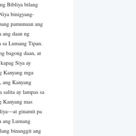
ng Bibliya bilang
Niya binigyang-
 upang pamunuan ang
a ang daan ng
ya sa Lumang Tipan.
ang bagong daan, at
 kapag Siya ay
ng Kanyang mga
n, ang Kanyang
 salita ay lampas sa
ng Kanyang mas
liya—at ginamit pa
in ang Lumang
alang binanggit ang