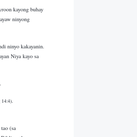
ayroon kayong buhay
 ayaw ninyong
di ninyo kakayanin.
ayan Niya kayo sa
.
.
 14:4)
tao (sa