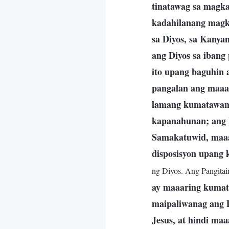
tinatawag sa magka
kadahilanang magk
sa Diyos, sa Kanya
ang Diyos sa ibang
ito upang baguhin
pangalan ang maaa
lamang kumatawan s
kapanahunan; ang 
Samakatuwid, maaa
disposisyon upang
ng Diyos. Ang Pangitai
ay maaaring kumata
maipaliwanag ang D
Jesus, at hindi ma