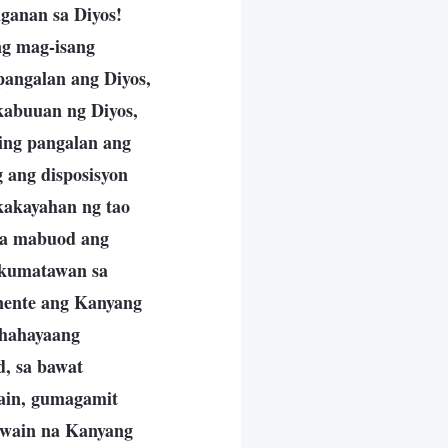
nganan sa Diyos!
ng mag-isang
pangalan ang Diyos,
kabuuan ng Diyos,
ing pangalan ang
 ang disposisyon
 kakayahan ng tao
 na mabuod ang
a kumatawan sa
nente ang Kanyang
 hahayaang
, sa bawat
wain, gumagamit
awain na Kanyang