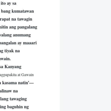
to ay sa
i bang kumatawan
arapat na tawagin
mitin ang pangalang
 walang anumang
pangalan ay maaari
g tiyak na
awain.
sa Kanyang
Pagpapakita at Gawain
a kasama natin’—
alinaw na
 lang tawaging
ring baguhin ng