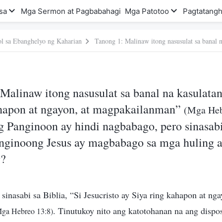
sa
Mga Sermon at Pagbabahagi
Mga Patotoo
Pagtatangh
l sa Ebanghelyo ng Kaharian
Malinaw itong nasusulat sa banal na kasulatan:
ahapon at ngayon, at magpakailanman”
(Mga Heb
g Panginoon ay hindi nagbabago, pero sinasab
nginoong Jesus ay magbabago sa mga huling 
g?
inasabi sa Biblia, “Si Jesucristo ay Siya ring kahapon at nga
. Tinutukoy nito ang katotohanan na ang dispo
ga Hebreo 13:8)