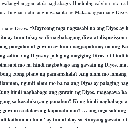
 walang-hanggan at di nagbabago. Hindi ibig sabihin nito na
n. Tingnan natin ang mga salita ng Makapangyarihang Diyos
Mayroong mga nagsasabi na ang Diyos ay h
rihang Diyos: “
t ito ay tumutukoy sa di-nagbabagong diwa at disposisyon
ang pangalan at gawain ay hindi nagpapatunay na ang Ka
g salita, ang Diyos ay palaging magiging Diyos, at hindi 
nasabi mo na hindi nagbabago ang gawain ng Diyos, mat
ibong taong plano ng pamamahala? Ang alam mo lamang 
lanman, ngunit alam mo ba na ang Diyos ay palaging bag
ung hindi nagbabago ang gawain ng Diyos, magagawa ba 
gang sa kasalukuyang panahon? Kung hindi nagbabago an
g gawain sa dalawang kapanahunan? … ang mga salitang 
indi kailanman luma’ ay tumutukoy sa Kanyang gawain, at