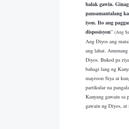
balak gawin. Ginaga
pansamantalang ka
iyon. Ito ang pagg
disposisyon
”
(Ang Sa
Ang Diyos ang matal
ang lahat. Anumang 
Diyos. Bukod pa riy
bahagi lang ng Kany
mayroon Siya at kun
partikular na panga
Kanyang gawain sa pa
gawain ng Diyos, at