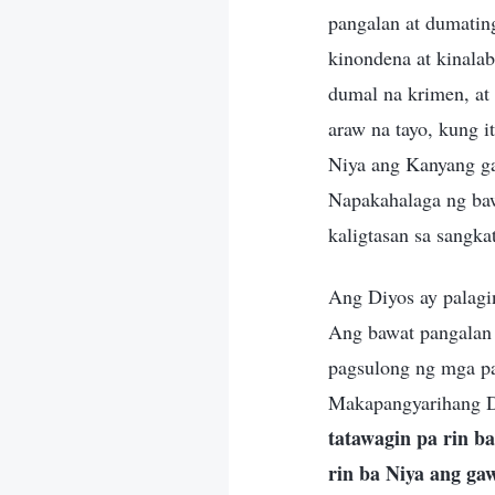
pangalan at dumatin
kinondena at kinalab
dumal na krimen, at
araw na tayo, kung i
Niya ang Kanyang ga
Napakahalaga ng baw
kaligtasan sa sangka
Ang Diyos ay palagin
Ang bawat pangalan 
pagsulong ng mga pa
Makapangyarihang D
tatawagin pa rin b
rin ba Niya ang gaw