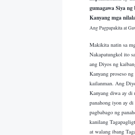
gumagawa Siya ng 
Kanyang mga nilala
Ang Pagpapakita at Ga
Makikita natin sa m
Nakapatungkol ito s
ang Diyos ng kaiban
Kanyang proseso ng 
kailanman. Ang Diyo
Kanyang diwa ay di
panahong iyon ay di
pagbabago ng panaho
kanilang Tagapagligt
at walang ibang Taga