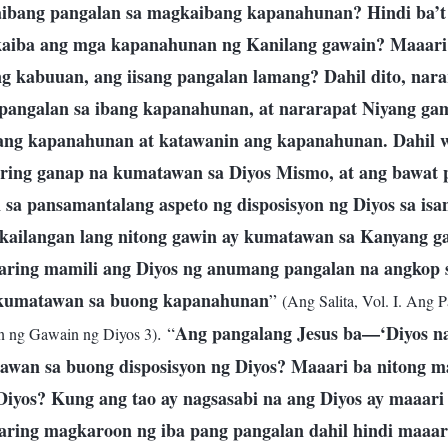
ibang pangalan sa magkaibang kapanahunan? Hindi ba’t i
aiba ang mga kapanahunan ng Kanilang gawain? Maaar
ng kabuuan, ang iisang pangalan lamang? Dahil dito, nar
 pangalan sa ibang kapanahunan, at nararapat Niyang ga
 ang kapanahunan at katawanin ang kapanahunan. Dahil
ring ganap na kumatawan sa Diyos Mismo, at ang bawat 
a pansamantalang aspeto ng disposisyon ng Diyos sa isan
kailangan lang nitong gawin ay kumatawan sa Kanyang g
ring mamili ang Diyos ng anumang pangalan na angkop 
 kumatawan sa buong kapanahunan
”
(Ang Salita, Vol. I. Ang 
Ang pangalang Jesus ba—‘Diyos n
. “
n ng Gawain ng Diyos 3)
wan sa buong disposisyon ng Diyos? Maaari ba nitong m
iyos? Kung ang tao ay nagsasabi na ang Diyos ay maaari
aaring magkaroon ng iba pang pangalan dahil hindi maaa