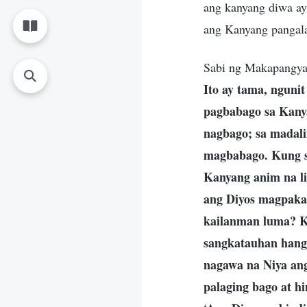
ang kanyang diwa ay
ang Kanyang pangala
Sabi ng Makapangya
Ito ay tama, nguni
pagbabago sa Kany
nagbago; sa madalin
magbabago. Kung si
Kanyang anim na l
ang Diyos magpakai
kailanman luma? K
sangkatauhan hang
nagawa na Niya an
palaging bago at h