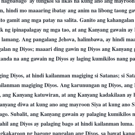
i nagbabago’ ay tungkol sa likas na kung ano ang mayroon
, hindi mo maaaring ibatay ang anim na libong taong gaw
ito gamit ang mga patay na salita. Ganito ang kahangalan
ak ng ipinapalagay ng mga tao, at ang Kanyang gawain ay 
lamang. Ang pangalang Jehova, halimbawa, ay hindi maa
lan ng Diyos; maaari ding gawin ng Diyos ang Kanyang 
 tanda na ang gawain ng Diyos ay laging kumikilos nang p
ing Diyos, at hindi kailanman magiging si Satanas; si Sat
kailanman magiging Diyos. Ang karunungan ng Diyos, ang
ang Kanyang katuwiran, at ang Kanyang kadakilaan ay 
yang diwa at kung ano ang mayroon Siya at kung ano Si
o. Subalit, ang Kanyang gawain ay palaging kumikilos n
dahil ang Diyos ay palaging bago at hindi kailanman luma.
gkakaroon ng bagong pangalan ang Diyos, sa bawat kap