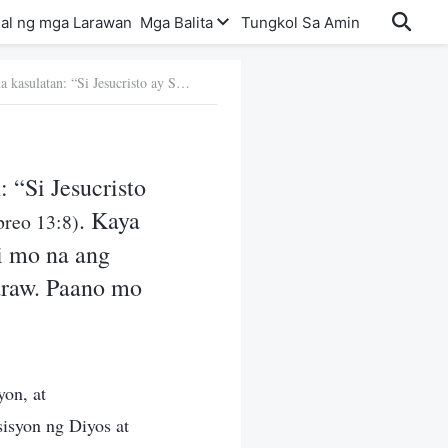
al ng mga Larawan
Mga Balita
Tungkol Sa Amin
Tanong 1: Malinaw itong nasusulat sa banal na kasulatan: “Si Jesucristo ay Siya ring kahapon at ngayon, at magpakailanman” (Mga Hebreo 13:8). Kaya ang pangalan ng Panginoon ay hindi nagbabago, pero sinasabi mo na ang pangalan ng Panginoong Jesus ay magbabago sa mga huling araw. Paano mo ito ipaliliwanag?
 “Si Jesucristo
. Kaya
reo 13:8)
i mo na ang
araw. Paano mo
yon, at
sisyon ng Diyos at