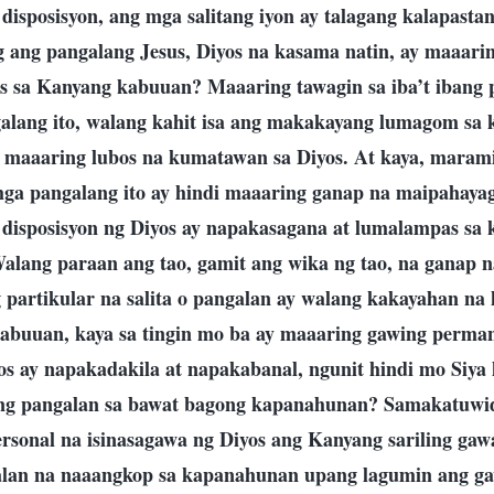
disposisyon, ang mga salitang iyon ay talagang kalapasta
 ang pangalang Jesus, Diyos na kasama natin, ay maaari
 sa Kanyang kabuuan? Maaaring tawagin sa iba’t ibang 
alang ito, walang kahit isa ang makakayang lumagom sa 
a maaaring lubos na kumatawan sa Diyos. At kaya, maram
mga pangalang ito ay hindi maaaring ganap na maipahayag
g disposisyon ng Diyos ay napakasagana at lumalampas sa
 Walang paraan ang tao, gamit ang wika ng tao, na ganap
 partikular na salita o pangalan ay walang kakayahan n
kabuuan, kaya sa tingin mo ba ay maaaring gawing perma
s ay napakadakila at napakabanal, ngunit hindi mo Siya
ng pangalan sa bawat bagong kapanahunan? Samakatuwid
sonal na isinasagawa ng Diyos ang Kanyang sariling ga
galan na naaangkop sa kapanahunan upang lagumin ang g