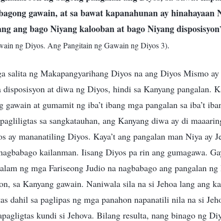
bagong gawain, at sa bawat kapanahunan ay hinahayaan 
ng ang bago Niyang kalooban at bago Niyang disposisyon
.
wain ng Diyos. Ang Pangitain ng Gawain ng Diyos 3)
ga salita ng Makapangyarihang Diyos na ang Diyos Mismo ay
a disposisyon at diwa ng Diyos, hindi sa Kanyang pangalan. 
g gawain at gumamit ng iba’t ibang mga pangalan sa iba’t ib
pagliligtas sa sangkatauhan, ang Kanyang diwa ay di maaari
s ay mananatiling Diyos. Kaya’t ang pangalan man Niya ay Je
 nagbabago kailanman. Iisang Diyos pa rin ang gumagawa. G
 alam ng mga Fariseong Judio na nagbabago ang pangalan ng
n, sa Kanyang gawain. Naniwala sila na si Jehoa lang ang ka
as dahil sa paglipas ng mga panahon napanatili nila na si Jeh
pagligtas kundi si Jehova. Bilang resulta, nang binago ng D