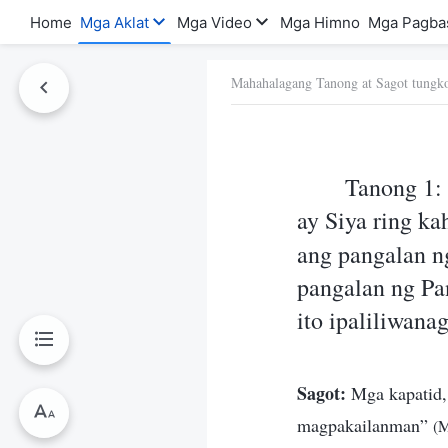
Home
Mga Aklat
Mga Video
Mga Himno
Mga Pagba
Mahahalagang Tanong at Sagot tungko
a Ito
Tanong 1: 
ay Siya ring k
ang pangalan n
pangalan ng Pa
ito ipaliliwana
Sagot:
Mga kapatid, s
magpakailanman”
(M