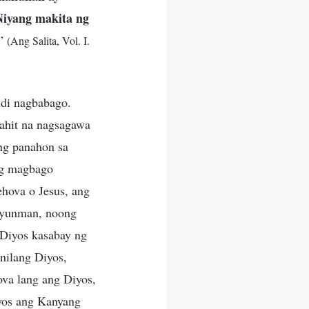
Niyang makita ng
”
(Ang Salita, Vol. I.
 di nagbabago.
Kahit na nagsagawa
ang panahon sa
ng magbago
hova o Jesus, ang
ayunman, noong
 Diyos kasabay ng
nilang Diyos,
ova lang ang Diyos,
iyos ang Kanyang