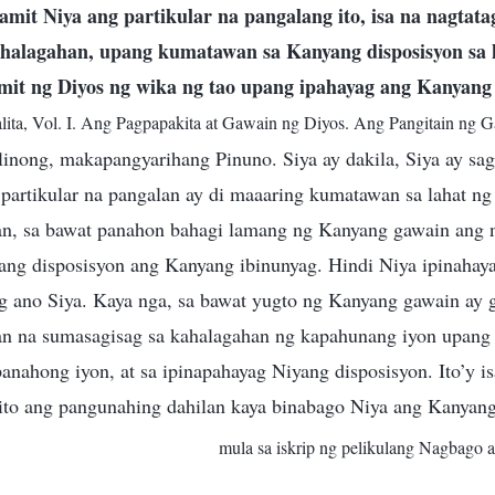
mit Niya ang partikular na pangalang ito, isa na nagtata
halagahan, upang kumatawan sa Kanyang disposisyon sa
amit ng Diyos ng wika ng tao upang ipahayag ang Kanyang 
lita, Vol. I. Ang Pagpapakita at Gawain ng Diyos. Ang Pangitain ng 
inong, makapangyarihang Pinuno. Siya ay dakila, Siya ay sag
partikular na pangalan ay di maaaring kumatawan sa lahat n
an, sa bawat panahon bahagi lamang ng Kanyang gawain ang 
ang disposisyon ang Kanyang ibinunyag. Hindi Niya ipinahaya
g ano Siya. Kaya nga, sa bawat yugto ng Kanyang gawain ay
lan na sumasagisag sa kahalagahan ng kapahunang iyon upan
nahong iyon, at sa ipinapahayag Niyang disposisyon. Ito’y is
 ito ang pangunahing dahilan kaya binabago Niya ang Kanyan
mula sa iskrip ng pelikulang Nagbago 