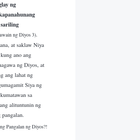
glay ng
 kapanahunang
sariling
.
Gawain ng Diyos 3)
ana, at saklaw Niya
g kung ano ang
nagawa ng Diyos, at
g ang lahat ng
 gumagamit Siya ng
g kumatawan sa
ang alituntunin ng
g pangalan.
ang Pangalan ng Diyos?!