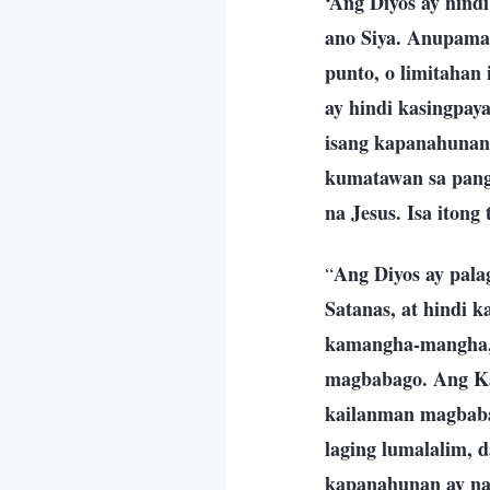
‘Ang Diyos ay hind
ano Siya. Anupaman
punto, o limitahan 
ay hindi kasingpay
isang kapanahunan 
kumatawan sa panga
na Jesus. Isa itong
Ang Diyos ay palag
“
Satanas, at hindi 
kamangha-mangha, 
magbabago. Ang Kan
kailanman magbabag
laging lumalalim, 
kapanahunan ay na