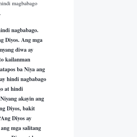
 hindi magbabago
.
indi nagbabago.
 ng Diyos. Ang mga
nyang diwa ay
ito kailanman
atapos ba Niya ang
ay hindi nagbabago
o at hindi
Niyang akayin ang
g Diyos, bakit
‘Ang Diyos ay
 ang mga salitang