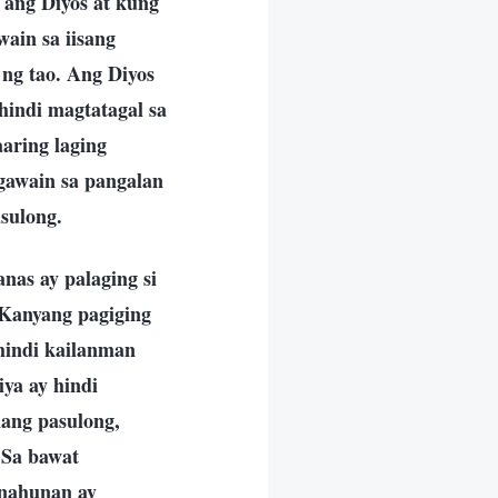
 ang Diyos at kung
ain sa iisang
 ng tao. Ang Diyos
hindi magtatagal sa
aring laging
gawain sa pangalan
asulong.
anas ay palaging si
 Kanyang pagiging
hindi kailanman
ya ay hindi
ang pasulong,
 Sa bawat
anahunan ay