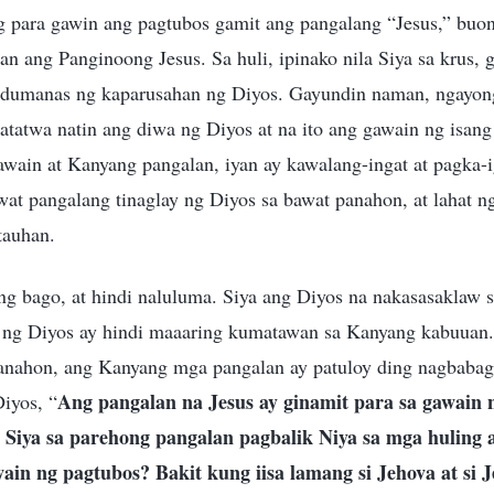
g para gawin ang pagtubos gamit ang pangalang “Jesus,” buo
an ang Panginoong Jesus. Sa huli, ipinako nila Siya sa krus,
 dumanas ng kaparusahan ng Diyos. Gayundin naman, ngayon
tatatwa natin ang diwa ng Diyos at na ito ang gawain ng isang
wain at Kanyang pangalan, iyan ay kawalang-ingat at pagka-i
at pangalang tinaglay ng Diyos sa bawat panahon, at lahat ng
tauhan.
g bago, at hindi naluluma. Siya ang Diyos na nakasasaklaw s
ng Diyos ay hindi maaaring kumatawan sa Kanyang kabuuan.
nahon, ang Kanyang mga pangalan ay patuloy ding nagbabag
Ang pangalan na Jesus ay ginamit para sa gawain 
iyos, “
a Siya sa parehong pangalan pagbalik Niya sa mga huling
ain ng pagtubos? Bakit kung iisa lamang si Jehova at si Je