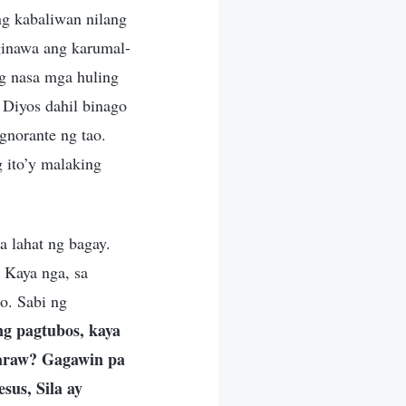
ng kabaliwan nilang
 ginawa ang karumal-
g nasa mga huling
 Diyos dahil binago
gnorante ng tao.
 ito’y malaking
a lahat ng bagay.
 Kaya nga, sa
o. Sabi ng
ng pagtubos, kaya
 araw? Gagawin pa
sus, Sila ay