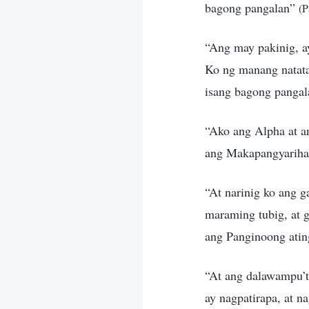
bagong pangalan”
(P
“Ang may pakinig, a
Ko ng manang natatag
isang bagong panga
“Ako ang Alpha at a
ang Makapangyariha
“At narinig ko ang g
maraming tubig, at 
ang Panginoong atin
“At ang dalawampu’t
ay nagpatirapa, at 