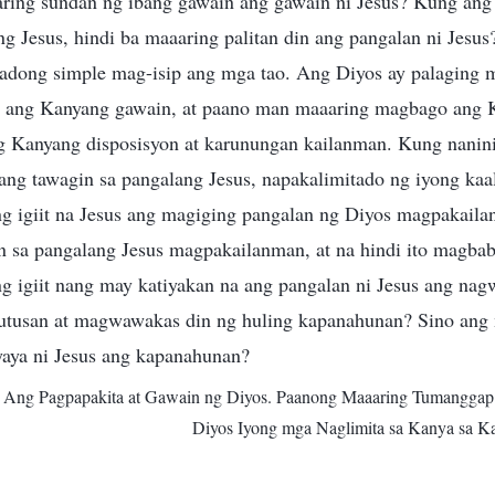
aring sundan ng ibang gawain ang gawain ni Jesus? Kung ang
ng Jesus, hindi ba maaaring palitan din ang pangalan ni Jesu
syadong simple mag-isip ang mga tao. Ang Diyos ay palaging 
ang Kanyang gawain, at paano man maaaring magbago ang K
 Kanyang disposisyon at karunungan kailanman. Kung nanin
ang tawagin sa pangalang Jesus, napakalimitado ng iyong ka
 igiit na Jesus ang magiging pangalan ng Diyos magpakaila
in sa pangalang Jesus magpakailanman, at na hindi ito magba
 igiit nang may katiyakan na ang pangalan ni Jesus ang nag
tusan at magwawakas din ng huling kapanahunan? Sino ang
aya ni Jesus ang kapanahunan?
I. Ang Pagpapakita at Gawain ng Diyos. Paanong Maaaring Tumangga
Diyos Iyong mga Naglimita sa Kanya sa K