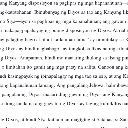
o ang Kanyang disposisyon sa paglipas ng mga kapanahunan
g-katotohanan. Ibinubunyag ng Diyos sa tao ang Kanyang lika
no Siya—ayon sa paglipas ng mga kapanahunan; ang gawain s
i makapagpapahayag ng buong disposisyon ng Diyos. At dahi
 ay palaging bago at hindi kailanman luma” ay tumutukoy sa 
g Diyos ay hindi nagbabago” ay tungkol sa likas na mga tinat
g Diyos. Anupaman, hindi mo maaaring ikulong sa iisang pu
, o limitahan ito gamit ang mga patay na salita. Ganoon an
ndi kasingpayak ng ipinapalagay ng mga tao sa isip, at ang 
 isang kapanahunan lamang. Ang pangalang Jehova, halimbawa
 pangalan ng Diyos; maaari ding gawin ng Diyos ang Kanyan
sa itong tanda na ang gawain ng Diyos ay laging kumikilos n
g Diyos, at hindi Siya kailanman magiging si Satanas; si Sata