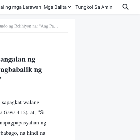
al ng mga Larawan
Mga Balita
Tungkol Sa Amin
14. Ang Kuru-kuro ng Mundo ng Relihiyon na: “Ang Pangalan ng Panginoong Jesus ay Hindi Kailanman Magbabago; Sa Pagbabalik ng Panginoon, Siya ay Tatawagin pa ring Jesus”
Pangalan ng
agbabalik ng
”
n: sapagkat walang
, at, “Si
a Gawa 4:12)
 napagpapasyahan ng
babago, na hindi na