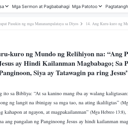
sa
Mga Sermon at Pagbabahagi
Mga Patotoo
Pagtatangh
apat Pasukin ng mga Mananampalataya sa Diyos
ru-kuro ng Mundo ng Relihiyon na: “Ang 
Jesus ay Hindi Kailanman Magbabago; Sa P
Panginoon, Siya ay Tatawagin pa ring Jesus
g ito sa Bibliya: “At sa kanino mang iba ay walang kaligtasa
ong ng langit na ibinigay sa mga tao, na ating ikaliligtas”
(Mg
ring kahapon at ngayon, at magpakailanman”
,
(Mga Hebreo 13:8)
na ang pangalan ng Panginoong Jesus ay hindi kailanman mag