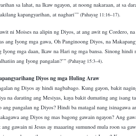
ihan sa lahat, na Ikaw ngayon, at noong nakaraan, at sa dara
akilang kapangyarihan, at naghari’”
.
(Pahayag 11:16–17)
 awit ni Moises na alipin ng Diyos, at ang awit ng Cordero, na
lalas ang Iyong mga gawa, Oh Panginoong Diyos, na Makapangy
g Iyong mga daan, Ikaw na Hari ng mga bansa. Sinong hindi m
alhatiin ang Iyong pangalan?’”
.
(Pahayag 15:3–4)
apangyarihang Diyos ng mga Huling Araw
angalan ng Diyos ay hindi nagbabago. Kung gayon, bakit nagin
siya na darating ang Mesiyas, kaya bakit dumating ang isang 
o ang pangalan ng Diyos? Hindi ba matagal nang isinagawa a
makagawa ang Diyos ng mas bagong gawain ngayon? Ang gaw
t ang gawain ni Jesus ay maaaring sumunod mula roon sa gaw