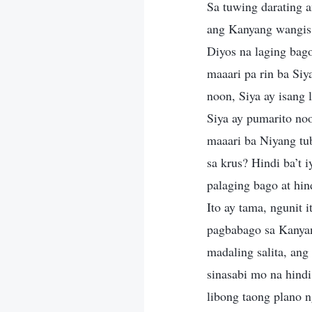
Sa tuwing darating 
ang Kanyang wangis,
Diyos na laging bag
maaari pa rin ba Si
noon, Siya ay isang
Siya ay pumarito no
maaari ba Niyang tu
sa krus? Hindi ba’t
palaging bago at hi
Ito ay tama, ngunit
pagbabago sa Kanyan
madaling salita, an
sinasabi mo na hind
libong taong plano