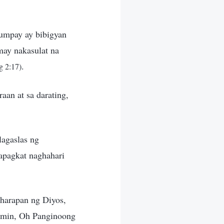
gumpay ay bibigyan
may nakasulat na
.
g 2:17)
an at sa darating,
lagaslas ng
sapagkat naghahari
 harapan ng Diyos,
namin, Oh Panginoong