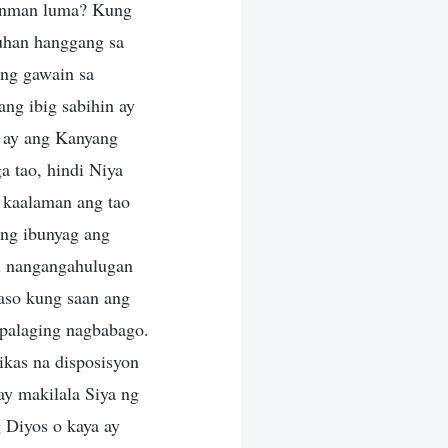
lanman luma? Kung
uhan hanggang sa
ng gawain sa
ng ibig sabihin ay
g ay ang Kanyang
a tao, hindi Niya
 kaalaman ang tao
ing ibunyag ang
di nangangahulugan
aso kung saan ang
 palaging nagbabago.
ikas na disposisyon
ay makilala Siya ng
g Diyos o kaya ay