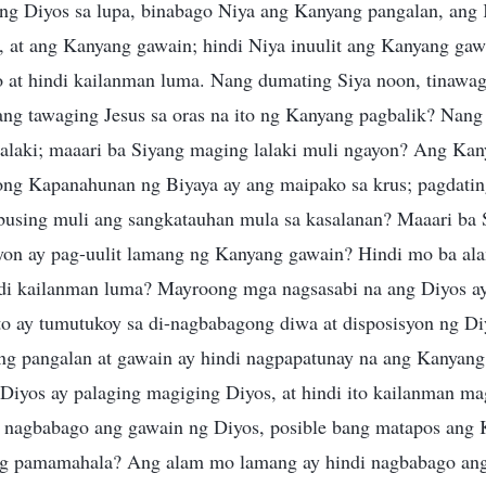
ang Diyos sa lupa, binabago Niya ang Kanyang pangalan, ang 
 at ang Kanyang gawain; hindi Niya inuulit ang Kanyang gawa
o at hindi kailanman luma. Nang dumating Siya noon, tinawag
yang tawaging Jesus sa oras na ito ng Kanyang pagbalik? Nang
 lalaki; maaari ba Siyang maging lalaki muli ngayon? Ang Ka
ong Kapanahunan ng Biyaya ay ang maipako sa krus; pagdatin
busing muli ang sangkatauhan mula sa kasalanan? Maaari ba 
 iyon ay pag-uulit lamang ng Kanyang gawain? Hindi mo ba al
ndi kailanman luma? Mayroong mga nagsasabi na ang Diyos a
 ito ay tumutukoy sa di-nagbabagong diwa at disposisyon ng 
g pangalan at gawain ay hindi nagpapatunay na ang Kanyang
g Diyos ay palaging magiging Diyos, at hindi ito kailanman 
i nagbabago ang gawain ng Diyos, posible bang matapos ang
 ng pamamahala? Ang alam mo lamang ay hindi nagbabago an