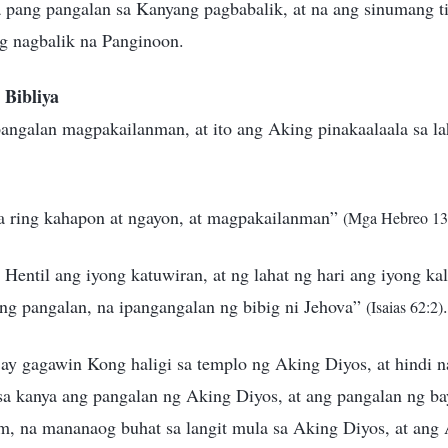
a pang pangalan sa Kanyang pagbabalik, at na ang sinumang t
ng nagbalik na Panginoon.
 Bibliya
angalan magpakailanman, at ito ang Aking pinakaalaala sa la
iya ring kahapon at ngayon, at magpakailanman”
(Mga Hebreo 13
Hentil ang iyong katuwiran, at ng lahat ng hari ang iyong ka
ong pangalan, na ipangangalan ng bibig ni Jehova”
.
(Isaias 62:2)
y gagawin Kong haligi sa templo ng Aking Diyos, at hindi na
 sa kanya ang pangalan ng Aking Diyos, at ang pangalan ng b
m, na mananaog buhat sa langit mula sa Aking Diyos, at ang 