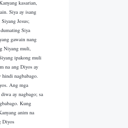
Kanyang kasarian,
in. Siya ay isang
 Siyang Jesus;
 dumating Siya
nyang gawain nang
g Niyang muli,
Siyang ipakong muli
am na ang Diyos ay
y hindi nagbabago.
Diyos. Ang mga
 diwa ay nagbago; sa
magbabago. Kung
 Kanyang anim na
g Diyos