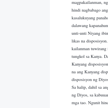
magpakailanman, ngu
hindi nagbabago ang
kasalukuyang panaho
dalawang kapanahuna
unti-unti Niyang ib
likas na disposisyon
kailanman tuwirang 
tungkol sa Kanya. D
Kanyang disposisyon
na ang Kanyang disp
disposisyon ng Diyo
Sa halip, dahil sa 
ng Diyos, sa kabuuan
mga tao. Ngunit hind