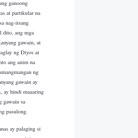
—ang ganoong
s at partikular na
a nag-iisang
l dito, ang mga
Kanyang gawain, at
aglay ng Diyos at
nto ang anim na
g kamangmangan ng
Kanyang gawain ay
, ay hindi maaaring
g gawain sa
ang pasulong.
nas ay palaging si