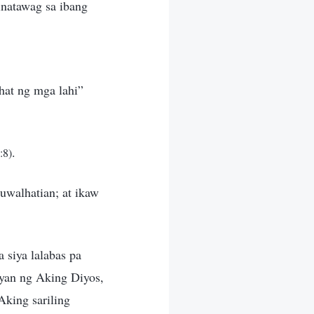
inatawag sa ibang
hat ng mga lahi”
.
:8)
luwalhatian; at ikaw
 siya lalabas pa
ayan ng Aking Diyos,
Aking sariling