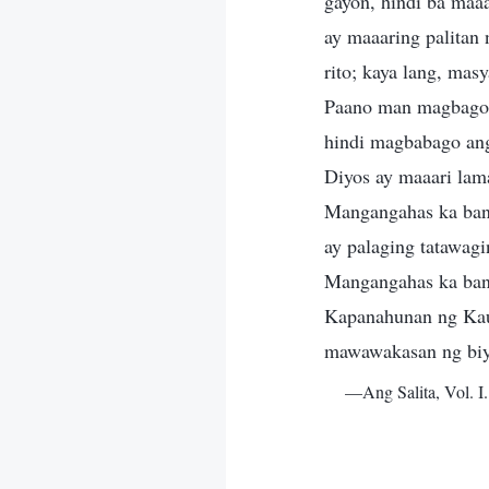
gayon, hindi ba maa
ay maaaring palitan 
rito; kaya lang, ma
Paano man magbago 
hindi magbabago ang
Diyos ay maaari lam
Mangangahas ka bang
ay palaging tatawag
Mangangahas ka bang
Kapanahunan ng Kau
mawawakasan ng biy
—Ang Salita, Vol. 