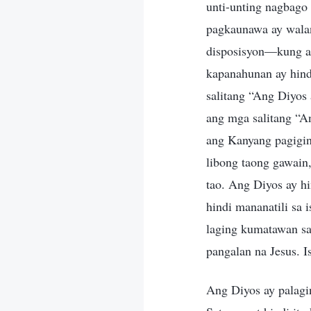
unti-unting nagbag
pagkaunawa ay walan
disposisyon—kung a
kapanahunan ay hind
salitang “Ang Diyos
ang mga salitang “An
ang Kanyang pagigin
libong taong gawain
tao. Ang Diyos ay hi
hindi mananatili sa
laging kumatawan sa
pangalan na Jesus. I
Ang Diyos ay palagin