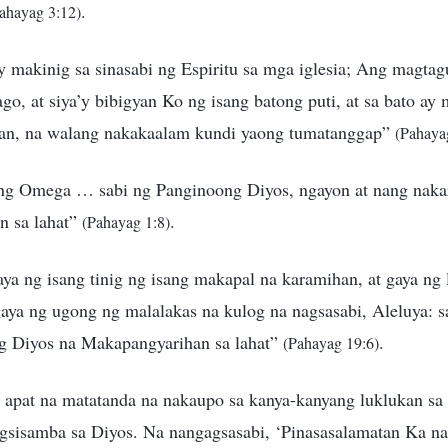
.
ahayag 3:12)
y makinig sa sinasabi ng Espiritu sa mga iglesia; Ang magta
o, at siya’y bibigyan Ko ng isang batong puti, at sa bato ay 
lan, na walang nakakaalam kundi yaong tumatanggap”
(Pahaya
ng Omega … sabi ng Panginoong Diyos, ngayon at nang nakara
n sa lahat”
.
(Pahayag 1:8)
aya ng isang tinig ng isang makapal na karamihan, at gaya ng 
gaya ng ugong ng malalakas na kulog na nagsasabi, Aleluya: 
g Diyos na Makapangyarihan sa lahat”
.
(Pahayag 19:6)
 apat na matatanda na nakaupo sa kanya-kanyang luklukan sa
nagsisamba sa Diyos. Na nangagsasabi, ‘Pinasasalamatan Ka 