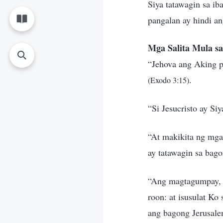
Siya tatawagin sa ib
pangalan ay hindi a
Mga Salita Mula sa
“Jehova ang Aking p
.
(Exodo 3:15)
“Si Jesucristo ay S
“At makikita ng mga 
ay tatawagin sa bag
“Ang magtagumpay, a
roon: at isusulat Ko
ang bagong Jerusale