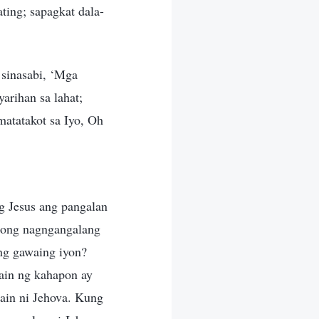
ting; sapagkat dala-
 sinasabi, ‘Mga
arihan sa lahat;
atatakot sa Iyo, Oh
g Jesus ang pangalan
taong nagngangalang
ng gawaing iyon?
ain ng kahapon ay
ain ni Jehova. Kung