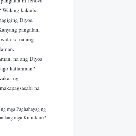
 pangalan ni Jehova
s? Walang kakaiba
magiging Diyos.
anyang pangalan,
iwala ka na ang
alaman.
nman, na ang Diyos
bago kailanman?
wakas ng
 makapagsasabi na
p ng mga Paghahayag ng
anilang mga Kuru-kuro?