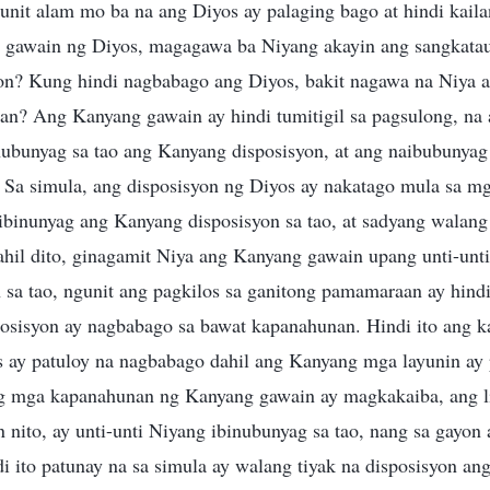
nit alam mo ba na ang Diyos ay palaging bago at hindi kai
 gawain ng Diyos, magagawa ba Niyang akayin ang sangkata
n? Kung hindi nagbabago ang Diyos, bakit nagawa na Niya a
n? Ang Kanyang gawain ay hindi tumitigil sa pagsulong, na a
inubunyag sa tao ang Kanyang disposisyon, at ang naibubunya
. Sa simula, ang disposisyon ng Diyos ay nakatago mula sa mg
ibinunyag ang Kanyang disposisyon sa tao, at sadyang walang
ahil dito, ginagamit Niya ang Kanyang gawain upang unti-unt
 sa tao, ngunit ang pagkilos sa ganitong pamamaraan ay hin
osisyon ay nagbabago sa bawat kapanahunan. Hindi ito ang k
s ay patuloy na nagbabago dahil ang Kanyang mga layunin ay
ang mga kapanahunan ng Kanyang gawain ay magkakaiba, ang l
 nito, ay unti-unti Niyang ibinubunyag sa tao, nang sa gayon 
i ito patunay na sa simula ay walang tiyak na disposisyon an