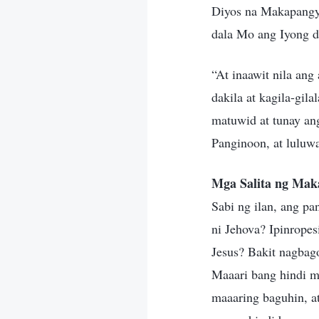
Diyos na Makapangyar
dala Mo ang Iyong d
“At inaawit nila ang
dakila at kagila-gi
matuwid at tunay an
Panginoon, at luluw
Mga Salita ng Mak
Sabi ng ilan, ang p
ni Jehova? Ipinrope
Jesus? Bakit nagbag
Maaari bang hindi 
maaaring baguhin, a