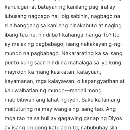
kahulugan at batayan ng kanilang pag-iral ay
lubusang nagbago na, ibig sabihin, nagbago na
sila hanggang sa kanilang pinakabuto at naging
ibang tao na, hindi ba’t kahanga-hanga ito? Ito
ay malaking pagbabago, isang nakakayanig-ng-
mundo na pagbabago. Nakararating ka sa isang
punto kung saan hindi na mahalaga sa iyo kung
mayroon ka mang kasikatan, katayuan,
kayamanan, mga kalayawan, o kapangyarihan at
kaluwalhatian ng mundo—madali mong
mabibitiwan ang lahat ng iyon. Saka ka lamang
maituturing na may wangis ng isang tao. Ang
mga tao na sa huli ay gagawing ganap ng Diyos
ay isang grupong katulad nito; nabubuhay sila