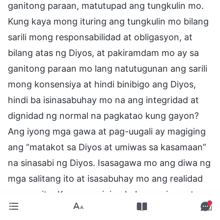
ganitong paraan, matutupad ang tungkulin mo.
Kung kaya mong ituring ang tungkulin mo bilang
sarili mong responsabilidad at obligasyon, at
bilang atas ng Diyos, at pakiramdam mo ay sa
ganitong paraan mo lang natutugunan ang sarili
mong konsensiya at hindi binibigo ang Diyos,
hindi ba isinasabuhay mo na ang integridad at
dignidad ng normal na pagkatao kung gayon?
Ang iyong mga gawa at pag-uugali ay magiging
ang “matakot sa Diyos at umiwas sa kasamaan”
na sinasabi ng Diyos. Isasagawa mo ang diwa ng
mga salitang ito at isasabuhay mo ang realidad
ng mga ito. Kapag nagiging buhay ng isang tao
ang katotohanan, nagagawa na niyang isabuhay