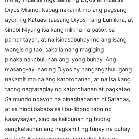
Diyos Mismo. Kapag nakamit mo ang pagsang-
ayon ng Kataas-taasang Diyos—ang Lumikha, at
sinabi Niyang isa kang nilikha na pasok sa
pamantayan, at na isinasabuhay mo ang isang
wangis ng tao, saka lamang magiging
pinakamakabuluhan ang iyong buhay. Ang
masang-ayunan ng Diyos ay nangangahulugang
nakamit mo na ang katotohanan, at na isa kang
taong nagtataglay ng katotohanan at pagkatao.
Sa mundo ngayon na pinaghaharian ni Satanas,
at sa hindi bababa sa libu-libong taon ng
kasaysayan, sino sa kalipunan ng buong
sangkatauhan ang nagkamit ng tunay na buhay
ng tao? Walang sinuman. Sapagkat labis na