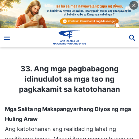
33. Ang mga pagbabagong idinudulot sa mga tao ng pagkakamit sa katotohanan
33. Ang mga pagbabagong
idinudulot sa mga tao ng
pagkakamit sa katotohanan
Mga Salita ng Makapangyarihang Diyos ng mga
Huling Araw
Ang katotohanan ang realidad ng lahat ng
positibong bagay. Maaari itong maging buhay ng