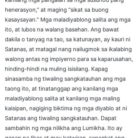
henerasyon,” at maging “sikat sa buong
kasaysayan.” Mga maladiyablong salita ang mga
ito, at lubos na walang basehan. Ang bawat
dakila o tanyag na tao, sa katunayan, ay kauri ni
Satanas, at matagal nang nailugmok sa ikalabing
walong antas ng impiyerno para sa kaparusahan,
hinding-hindi na muling isisilang. Kapag
sinasamba ng tiwaling sangkatauhan ang mga
taong ito, at tinatanggap ang kanilang mga
maladiyablong salita at kanilang mga maling
kaisipan, nagiging biktima ng mga diyablo at ni
Satanas ang tiwaling sangkatauhan. Dapat
sambahin ng mga nilikha ang Lumikha. Ito ay
ganap na likas at may katwiran, sapagkat ang