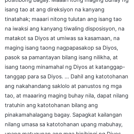
isang tao at ang direksiyon na kanyang
tinatahak; maaari nitong tulutan ang isang tao
na iwaksi ang kanyang tiwaling disposisyon, na
matakot sa Diyos at umiwas sa kasamaan, na
maging isang taong nagpapasakop sa Diyos,
pasok sa pamantayan bilang isang nilikha, at
isang taong minamahal ng Diyos at katanggap-
tanggap para sa Diyos. … Dahil ang katotohanan
ang nakahandang saklolo at panustos ng mga
tao, at maaaring maging buhay nila, dapat nilang
tratuhin ang katotohanan bilang ang
pinakamahalagang bagay. Sapagkat kailangan
nilang umasa sa katotohanan upang mabuhay,
upang matugunan ang mga hinihingi ng Diyos,