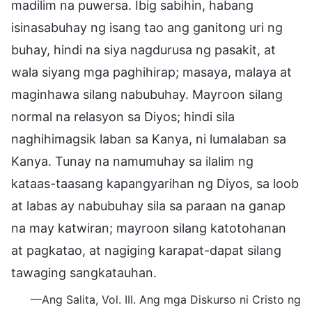
madilim na puwersa. Ibig sabihin, habang
isinasabuhay ng isang tao ang ganitong uri ng
buhay, hindi na siya nagdurusa ng pasakit, at
wala siyang mga paghihirap; masaya, malaya at
maginhawa silang nabubuhay. Mayroon silang
normal na relasyon sa Diyos; hindi sila
naghihimagsik laban sa Kanya, ni lumalaban sa
Kanya. Tunay na namumuhay sa ilalim ng
kataas-taasang kapangyarihan ng Diyos, sa loob
at labas ay nabubuhay sila sa paraan na ganap
na may katwiran; mayroon silang katotohanan
at pagkatao, at nagiging karapat-dapat silang
tawaging sangkatauhan.
—Ang Salita, Vol. III. Ang mga Diskurso ni Cristo ng