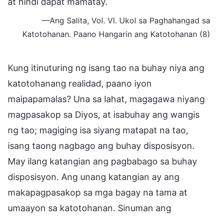
at hindi dapat mamatay.
—Ang Salita, Vol. VI. Ukol sa Paghahangad sa
Katotohanan. Paano Hangarin ang Katotohanan (8)
Kung itinuturing ng isang tao na buhay niya ang
katotohanang realidad, paano iyon
maipapamalas? Una sa lahat, magagawa niyang
magpasakop sa Diyos, at isabuhay ang wangis
ng tao; magiging isa siyang matapat na tao,
isang taong nagbago ang buhay disposisyon.
May ilang katangian ang pagbabago sa buhay
disposisyon. Ang unang katangian ay ang
makapagpasakop sa mga bagay na tama at
umaayon sa katotohanan. Sinuman ang