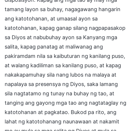
tamang layon sa buhay, nagagawang hangarin
ang katotohanan, at umaasal ayon sa
katotohanan, kapag ganap silang nagpapasakop
sa Diyos at nabubuhay ayon sa Kanyang mga
salita, kapag panatag at maliwanag ang
pakiramdam nila sa kaibuturan ng kanilang puso,
at walang kadiliman sa kanilang puso, at kapag
nakakapamuhay sila nang lubos na malaya at
napalaya sa presensya ng Diyos, saka lamang
sila nagtatamo ng tunay na buhay ng tao, at
tanging ang gayong mga tao ang nagtataglay ng
katotohanan at pagkatao. Bukod pa rito, ang
lahat ng katotohanang naunawaan at nakamit
mo ay mula sa mga salita ng Diyos at mula sa