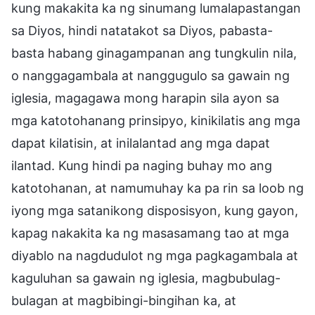
kung makakita ka ng sinumang lumalapastangan
sa Diyos, hindi natatakot sa Diyos, pabasta-
basta habang ginagampanan ang tungkulin nila,
o nanggagambala at nanggugulo sa gawain ng
iglesia, magagawa mong harapin sila ayon sa
mga katotohanang prinsipyo, kinikilatis ang mga
dapat kilatisin, at inilalantad ang mga dapat
ilantad. Kung hindi pa naging buhay mo ang
katotohanan, at namumuhay ka pa rin sa loob ng
iyong mga satanikong disposisyon, kung gayon,
kapag nakakita ka ng masasamang tao at mga
diyablo na nagdudulot ng mga pagkagambala at
kaguluhan sa gawain ng iglesia, magbubulag-
bulagan at magbibingi-bingihan ka, at