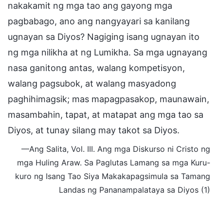
nakakamit ng mga tao ang gayong mga
pagbabago, ano ang nangyayari sa kanilang
ugnayan sa Diyos? Nagiging isang ugnayan ito
ng mga nilikha at ng Lumikha. Sa mga ugnayang
nasa ganitong antas, walang kompetisyon,
walang pagsubok, at walang masyadong
paghihimagsik; mas mapagpasakop, maunawain,
masambahin, tapat, at matapat ang mga tao sa
Diyos, at tunay silang may takot sa Diyos.
—Ang Salita, Vol. III. Ang mga Diskurso ni Cristo ng
mga Huling Araw. Sa Paglutas Lamang sa mga Kuru-
kuro ng Isang Tao Siya Makakapagsimula sa Tamang
Landas ng Pananampalataya sa Diyos (1)