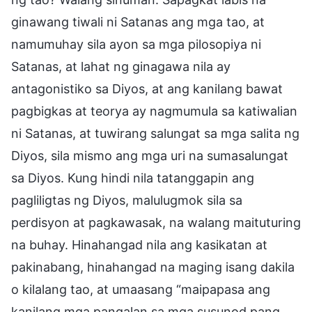
ginawang tiwali ni Satanas ang mga tao, at
namumuhay sila ayon sa mga pilosopiya ni
Satanas, at lahat ng ginagawa nila ay
antagonistiko sa Diyos, at ang kanilang bawat
pagbigkas at teorya ay nagmumula sa katiwalian
ni Satanas, at tuwirang salungat sa mga salita ng
Diyos, sila mismo ang mga uri na sumasalungat
sa Diyos. Kung hindi nila tatanggapin ang
pagliligtas ng Diyos, malulugmok sila sa
perdisyon at pagkawasak, na walang maituturing
na buhay. Hinahangad nila ang kasikatan at
pakinabang, hinahangad na maging isang dakila
o kilalang tao, at umaasang “maipapasa ang
kanilang mga pangalan sa mga susunod pang