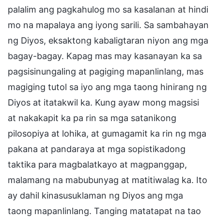
palalim ang pagkahulog mo sa kasalanan at hindi
mo na mapalaya ang iyong sarili. Sa sambahayan
ng Diyos, eksaktong kabaligtaran niyon ang mga
bagay-bagay. Kapag mas may kasanayan ka sa
pagsisinungaling at pagiging mapanlinlang, mas
magiging tutol sa iyo ang mga taong hinirang ng
Diyos at itatakwil ka. Kung ayaw mong magsisi
at nakakapit ka pa rin sa mga satanikong
pilosopiya at lohika, at gumagamit ka rin ng mga
pakana at pandaraya at mga sopistikadong
taktika para magbalatkayo at magpanggap,
malamang na mabubunyag at matitiwalag ka. Ito
ay dahil kinasusuklaman ng Diyos ang mga
taong mapanlinlang. Tanging matatapat na tao