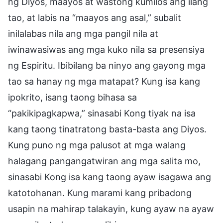
ng Diyos, maayos at wastong kumilos ang ilang
tao, at labis na “maayos ang asal,” subalit
inilalabas nila ang mga pangil nila at
iwinawasiwas ang mga kuko nila sa presensiya
ng Espiritu. Ibibilang ba ninyo ang gayong mga
tao sa hanay ng mga matapat? Kung isa kang
ipokrito, isang taong bihasa sa
“pakikipagkapwa,” sinasabi Kong tiyak na isa
kang taong tinatratong basta-basta ang Diyos.
Kung puno ng mga palusot at mga walang
halagang pangangatwiran ang mga salita mo,
sinasabi Kong isa kang taong ayaw isagawa ang
katotohanan. Kung marami kang pribadong
usapin na mahirap talakayin, kung ayaw na ayaw