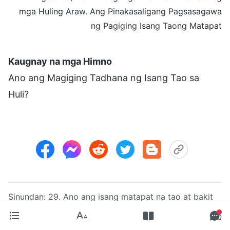
mga Huling Araw. Ang Pinakasaligang Pagsasagawa
ng Pagiging Isang Taong Matapat
Kaugnay na mga Himno
Ano ang Magiging Tadhana ng Isang Tao sa
Huli?
Sinundan:
29. Ano ang isang matapat na tao at bakit
iniuutos ng Diyos na maging matapat ang mga tao
Sumunod:
31. Paano isagawa ang pagiging isang