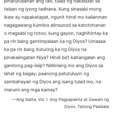
pinarurusahan ang tao, tulad ng nakasulat sa
talaan ng iyong tadhana. Kung sinasabi mong
ikaw ay napakatapat, ngunit hindi mo kailanman
nagagawang kumilos alinsunod sa katotohanan
o magsabi ng totoo, kung gayon, naghihintay ka
pa rin bang gantimpalaan ka ng Diyos? Umaasa
ka pa rin bang ituturing ka ng Diyos na
pinakaiingatan Niya? Hindi ba’t kahangalan ang
ganitong pag-iisip? Nililinlang mo ang Diyos sa
lahat ng bagay; paanong patutuluyin ng
sambahayan ng Diyos ang isang tulad mo, na
marumi ang mga kamay?
—Ang Salita, Vol. I. Ang Pagpapakita at Gawain ng
Diyos. Tatlong Paalaala