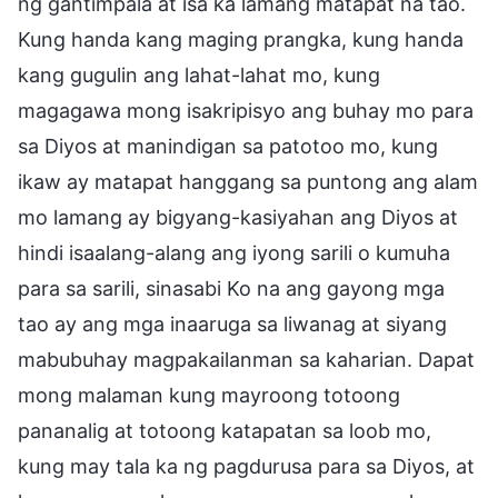
ng gantimpala at isa ka lamang matapat na tao.
Kung handa kang maging prangka, kung handa
kang gugulin ang lahat-lahat mo, kung
magagawa mong isakripisyo ang buhay mo para
sa Diyos at manindigan sa patotoo mo, kung
ikaw ay matapat hanggang sa puntong ang alam
mo lamang ay bigyang-kasiyahan ang Diyos at
hindi isaalang-alang ang iyong sarili o kumuha
para sa sarili, sinasabi Ko na ang gayong mga
tao ay ang mga inaaruga sa liwanag at siyang
mabubuhay magpakailanman sa kaharian. Dapat
mong malaman kung mayroong totoong
pananalig at totoong katapatan sa loob mo,
kung may tala ka ng pagdurusa para sa Diyos, at