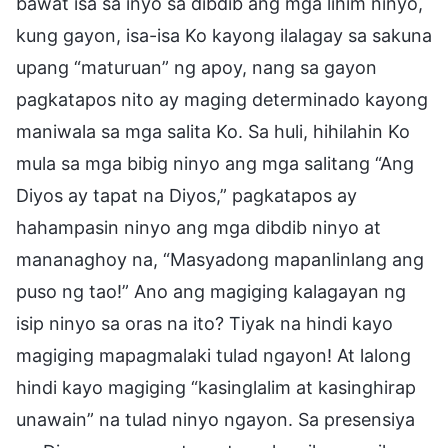
bawat isa sa inyo sa dibdib ang mga lihim ninyo,
kung gayon, isa-isa Ko kayong ilalagay sa sakuna
upang “maturuan” ng apoy, nang sa gayon
pagkatapos nito ay maging determinado kayong
maniwala sa mga salita Ko. Sa huli, hihilahin Ko
mula sa mga bibig ninyo ang mga salitang “Ang
Diyos ay tapat na Diyos,” pagkatapos ay
hahampasin ninyo ang mga dibdib ninyo at
mananaghoy na, “Masyadong mapanlinlang ang
puso ng tao!” Ano ang magiging kalagayan ng
isip ninyo sa oras na ito? Tiyak na hindi kayo
magiging mapagmalaki tulad ngayon! At lalong
hindi kayo magiging “kasinglalim at kasinghirap
unawain” na tulad ninyo ngayon. Sa presensiya