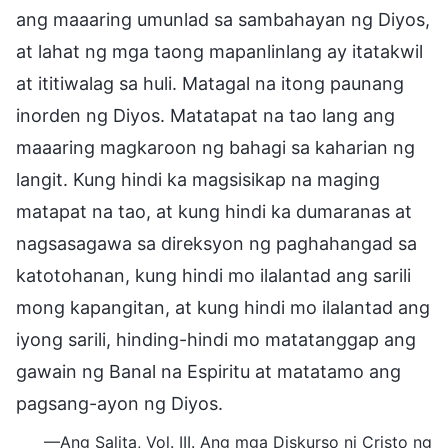
ang maaaring umunlad sa sambahayan ng Diyos,
at lahat ng mga taong mapanlinlang ay itatakwil
at ititiwalag sa huli. Matagal na itong paunang
inorden ng Diyos. Matatapat na tao lang ang
maaaring magkaroon ng bahagi sa kaharian ng
langit. Kung hindi ka magsisikap na maging
matapat na tao, at kung hindi ka dumaranas at
nagsasagawa sa direksyon ng paghahangad sa
katotohanan, kung hindi mo ilalantad ang sarili
mong kapangitan, at kung hindi mo ilalantad ang
iyong sarili, hinding-hindi mo matatanggap ang
gawain ng Banal na Espiritu at matatamo ang
pagsang-ayon ng Diyos.
—Ang Salita, Vol. III. Ang mga Diskurso ni Cristo ng