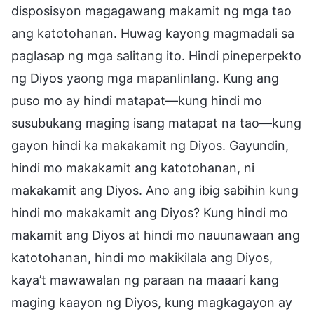
disposisyon magagawang makamit ng mga tao
ang katotohanan. Huwag kayong magmadali sa
paglasap ng mga salitang ito. Hindi pineperpekto
ng Diyos yaong mga mapanlinlang. Kung ang
puso mo ay hindi matapat—kung hindi mo
susubukang maging isang matapat na tao—kung
gayon hindi ka makakamit ng Diyos. Gayundin,
hindi mo makakamit ang katotohanan, ni
makakamit ang Diyos. Ano ang ibig sabihin kung
hindi mo makakamit ang Diyos? Kung hindi mo
makamit ang Diyos at hindi mo nauunawaan ang
katotohanan, hindi mo makikilala ang Diyos,
kaya’t mawawalan ng paraan na maaari kang
maging kaayon ng Diyos, kung magkagayon ay