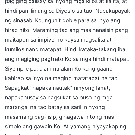
pagiging dalisay sa inyong mga kilos at salita, at
hindi panlilinlang sa Diyos o sa tao. Napakapayak
ng sinasabi Ko, ngunit doble para sa inyo ang
hirap nito. Maraming tao ang mas nanaisin pang
maitapon sa impiyerno kaysa magsalita at
kumilos nang matapat. Hindi kataka-takang iba
ang magiging pagtrato Ko sa mga hindi matapat.
Siyempre pa, alam na alam Ko kung gaano
kahirap sa inyo na maging matatapat na tao.
Sapagkat “napakamautak” ninyong lahat,
napakahusay sa pagsukat sa puso ng mga
marangal na tao batay sa sarili ninyong
masamang pag-iisip, ginagawa nitong mas
simple ang gawain Ko. At yamang niyayakap ng