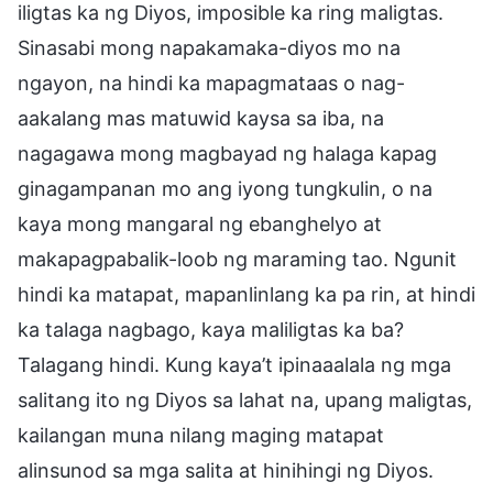
iligtas ka ng Diyos, imposible ka ring maligtas.
Sinasabi mong napakamaka-diyos mo na
ngayon, na hindi ka mapagmataas o nag-
aakalang mas matuwid kaysa sa iba, na
nagagawa mong magbayad ng halaga kapag
ginagampanan mo ang iyong tungkulin, o na
kaya mong mangaral ng ebanghelyo at
makapagpabalik-loob ng maraming tao. Ngunit
hindi ka matapat, mapanlinlang ka pa rin, at hindi
ka talaga nagbago, kaya maliligtas ka ba?
Talagang hindi. Kung kaya’t ipinaaalala ng mga
salitang ito ng Diyos sa lahat na, upang maligtas,
kailangan muna nilang maging matapat
alinsunod sa mga salita at hinihingi ng Diyos.