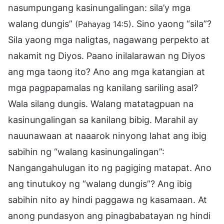
nasumpungang kasinungalingan: sila’y mga
walang dungis”
. Sino yaong “sila”?
(Pahayag 14:5)
Sila yaong mga naligtas, nagawang perpekto at
nakamit ng Diyos. Paano inilalarawan ng Diyos
ang mga taong ito? Ano ang mga katangian at
mga pagpapamalas ng kanilang sariling asal?
Wala silang dungis. Walang matatagpuan na
kasinungalingan sa kanilang bibig. Marahil ay
nauunawaan at naaarok ninyong lahat ang ibig
sabihin ng “walang kasinungalingan”:
Nangangahulugan ito ng pagiging matapat. Ano
ang tinutukoy ng “walang dungis”? Ang ibig
sabihin nito ay hindi paggawa ng kasamaan. At
anong pundasyon ang pinagbabatayan ng hindi