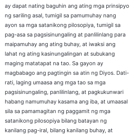
ay dapat nating baguhin ang ating mga prinsipyo
ng sariling asal, tumigil sa pamumuhay nang
ayon sa mga satanikong pilosopiya, tumigil sa
pag-asa sa pagsisinungaling at panlilinlang para
maipamuhay ang ating buhay, at iwaksi ang
lahat ng ating kasinungalingan at subukang
maging matatapat na tao. Sa gayon ay
magbabago ang pagtingin sa atin ng Diyos. Dati-
rati, laging umaasa ang mga tao sa mga
pagsisinungaling, panlilinlang, at pagkukunwari
habang namumuhay kasama ang iba, at umaasal
sila sa pamamagitan ng paggamit ng mga
satanikong pilosopiya bilang batayan ng
kanilang pag-iral, bilang kanilang buhay, at