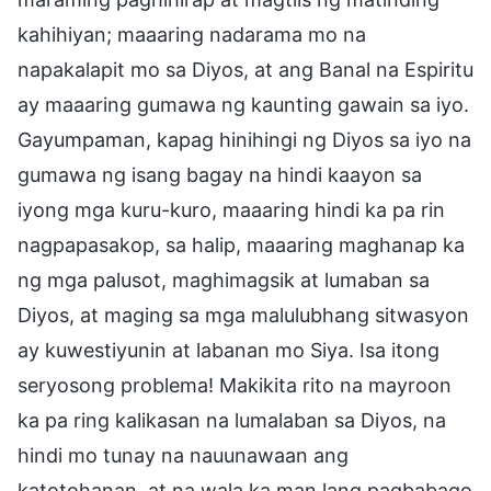
kahihiyan; maaaring nadarama mo na
napakalapit mo sa Diyos, at ang Banal na Espiritu
ay maaaring gumawa ng kaunting gawain sa iyo.
Gayumpaman, kapag hinihingi ng Diyos sa iyo na
gumawa ng isang bagay na hindi kaayon sa
iyong mga kuru-kuro, maaaring hindi ka pa rin
nagpapasakop, sa halip, maaaring maghanap ka
ng mga palusot, maghimagsik at lumaban sa
Diyos, at maging sa mga malulubhang sitwasyon
ay kuwestiyunin at labanan mo Siya. Isa itong
seryosong problema! Makikita rito na mayroon
ka pa ring kalikasan na lumalaban sa Diyos, na
hindi mo tunay na nauunawaan ang
katotohanan, at na wala ka man lang pagbabago