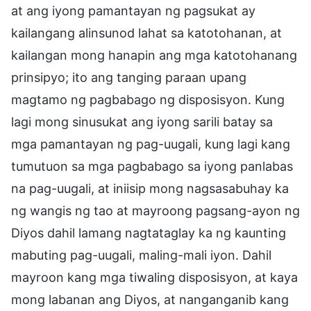
at ang iyong pamantayan ng pagsukat ay
kailangang alinsunod lahat sa katotohanan, at
kailangan mong hanapin ang mga katotohanang
prinsipyo; ito ang tanging paraan upang
magtamo ng pagbabago ng disposisyon. Kung
lagi mong sinusukat ang iyong sarili batay sa
mga pamantayan ng pag-uugali, kung lagi kang
tumutuon sa mga pagbabago sa iyong panlabas
na pag-uugali, at iniisip mong nagsasabuhay ka
ng wangis ng tao at mayroong pagsang-ayon ng
Diyos dahil lamang nagtataglay ka ng kaunting
mabuting pag-uugali, maling-mali iyon. Dahil
mayroon kang mga tiwaling disposisyon, at kaya
mong labanan ang Diyos, at nanganganib kang