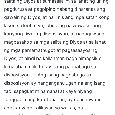
salita ng Diyos at sumasailalim sa lahat ng uri ng
pagdurusa at pagpipino habang dinaranas ang
gawain ng Diyos, at nalilinis ang mga satanikong
lason sa loob niya, lubusang naiwawaksi ang
kanyang tiwaling disposisyon, at nagagawang
magpasakop sa mga salita ng Diyos at sa lahat
ng mga pamamatnugot at pagsasaayos ng
Diyos, at hindi na kailanman naghihimagsik o
lumalaban muli. Ito ay isang pagbabago sa
disposisyon. … Ang isang pagbabago sa
disposisyon ay nangangahulugan na ang isang
tao, sapagkat minamahal at kaya niyang
tanggapin ang katotohanan, ay nauunawaan
ang kanyang kalikasan sa wakas, na