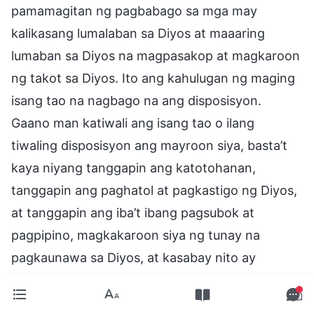
pamamagitan ng pagbabago sa mga may
kalikasang lumalaban sa Diyos at maaaring
lumaban sa Diyos na magpasakop at magkaroon
ng takot sa Diyos. Ito ang kahulugan ng maging
isang tao na nagbago na ang disposisyon.
Gaano man katiwali ang isang tao o ilang
tiwaling disposisyon ang mayroon siya, basta’t
kaya niyang tanggapin ang katotohanan,
tanggapin ang paghatol at pagkastigo ng Diyos,
at tanggapin ang iba’t ibang pagsubok at
pagpipino, magkakaroon siya ng tunay na
pagkaunawa sa Diyos, at kasabay nito ay
malinaw niyang makikita ang sarili niyang
kalikasang diwa. Kapag tunay niyang nakikilala