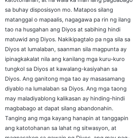
sa buhay disposisyon mo. Matapos silang
matanggal o mapaalis, nagagawa pa rin ng ilang
tao na husgahan ang Diyos at sabihing hindi
matuwid ang Diyos. Nakikipagtalo pa nga sila sa
Diyos at lumalaban, saanman sila magpunta ay
ipinagkakalat nila ang kanilang mga kuru-kuro
tungkol sa Diyos at kawalang-kasiyahan sa
Diyos. Ang ganitong mga tao ay masasamang
diyablo na lumalaban sa Diyos. Ang mga taong
may maladiyablong kalikasan ay hinding-hindi
magbabago at dapat silang abandonahin.
Tanging ang mga kayang hanapin at tanggapin
ang katotohanan sa lahat ng sitwasyon, at
magpasakop sa gawain ng Diyos, ang may pag-