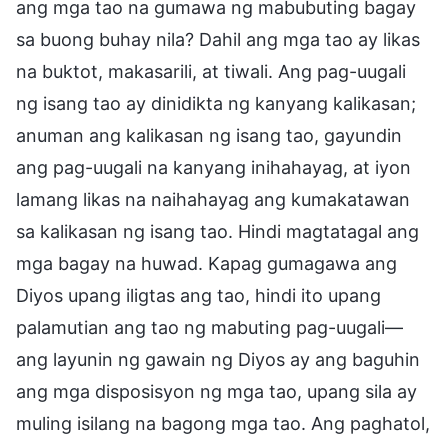
ang mga tao na gumawa ng mabubuting bagay
sa buong buhay nila? Dahil ang mga tao ay likas
na buktot, makasarili, at tiwali. Ang pag-uugali
ng isang tao ay dinidikta ng kanyang kalikasan;
anuman ang kalikasan ng isang tao, gayundin
ang pag-uugali na kanyang inihahayag, at iyon
lamang likas na naihahayag ang kumakatawan
sa kalikasan ng isang tao. Hindi magtatagal ang
mga bagay na huwad. Kapag gumagawa ang
Diyos upang iligtas ang tao, hindi ito upang
palamutian ang tao ng mabuting pag-uugali—
ang layunin ng gawain ng Diyos ay ang baguhin
ang mga disposisyon ng mga tao, upang sila ay
muling isilang na bagong mga tao. Ang paghatol,