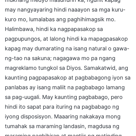
may nangyayaring hindi naaayon sa mga kuru-
kuro mo, lumalabas ang paghihimagsik mo.
Halimbawa, hindi ka nagpapasakop sa
pagpupungos, at lalong hindi ka mapagpasakop
kapag may dumarating na isang natural o gawa-
ng-tao na sakuna; nagagawa mo pa ngang
magreklamo tungkol sa Diyos. Samakatwid, ang
kaunting pagpapasakop at pagbabagong iyon sa
panlabas ay isang maliit na pagbabago lamang
sa pag-uugali. May kaunting pagbabago, pero
hindi ito sapat para ituring na pagbabago ng
iyong disposisyon. Maaaring nakakaya mong
tumahak sa maraming landasin, magdusa ng
maraming paghihirap at magtiis ng matinding