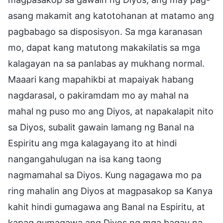
asang makamit ang katotohanan at matamo ang
pagbabago sa disposisyon. Sa mga karanasan
mo, dapat kang matutong makakilatis sa mga
kalagayan na sa panlabas ay mukhang normal.
Maaari kang mapahikbi at mapaiyak habang
nagdarasal, o pakiramdam mo ay mahal na
mahal ng puso mo ang Diyos, at napakalapit nito
sa Diyos, subalit gawain lamang ng Banal na
Espiritu ang mga kalagayang ito at hindi
nangangahulugan na isa kang taong
nagmamahal sa Diyos. Kung nagagawa mo pa
ring mahalin ang Diyos at magpasakop sa Kanya
kahit hindi gumagawa ang Banal na Espiritu, at
kapag gumagawa ang Diyos ng mga bagay na