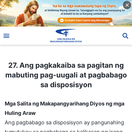
27. Ang pagkakaiba sa pagitan ng mabuting pag-uugali at pagbabago sa disposisyon
27. Ang pagkakaiba sa pagitan ng
mabuting pag-uugali at pagbabago
sa disposisyon
Mga Salita ng Makapangyarihang Diyos ng mga
Huling Araw
Ang pagbabago sa disposisyon ay pangunahing
tumutukoy sa pagbabago sa kalikasan ng isang