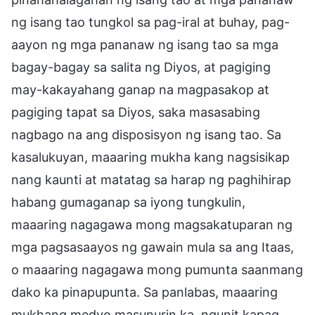
ng isang tao tungkol sa pag-iral at buhay, pag-
aayon ng mga pananaw ng isang tao sa mga
bagay-bagay sa salita ng Diyos, at pagiging
may-kakayahang ganap na magpasakop at
pagiging tapat sa Diyos, saka masasabing
nagbago na ang disposisyon ng isang tao. Sa
kasalukuyan, maaaring mukha kang nagsisikap
nang kaunti at matatag sa harap ng paghihirap
habang gumaganap sa iyong tungkulin,
maaaring nagagawa mong magsakatuparan ng
mga pagsasaayos ng gawain mula sa ang Itaas,
o maaaring nagagawa mong pumunta saanmang
dako ka pinapupunta. Sa panlabas, maaaring
mukhang medyo masunurin ka, ngunit kapag