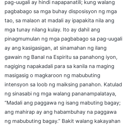
pag-uugali ay hindi napapanatili; kung walang
pagbabago sa mga buhay disposisyon ng mga
tao, sa malaon at madali ay ipapakita nila ang
mga tunay nilang kulay. Ito ay dahil ang
pinagmumulan ng mga pagbabago sa pag-uugali
ay ang kasigasigan, at sinamahan ng ilang
gawain ng Banal na Espiritu sa panahong iyon,
nagiging napakadali para sa kanila na maging
masigasig o magkaroon ng mabubuting
intensyon sa loob ng maiksing panahon. Katulad
ng sinasabi ng mga walang pananampalataya,
“Madali ang paggawa ng isang mabuting bagay;
ang mahirap ay ang habambuhay na paggawa
ng mabubuting bagay.” Bakit walang kakayahan