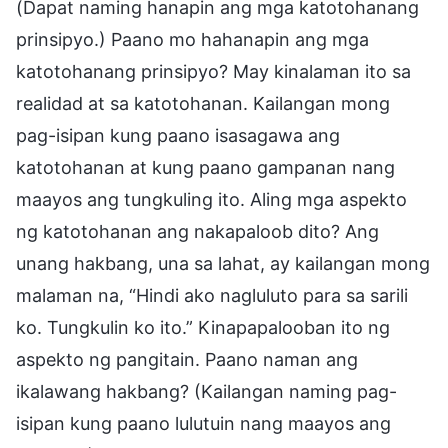
(Dapat naming hanapin ang mga katotohanang
prinsipyo.) Paano mo hahanapin ang mga
katotohanang prinsipyo? May kinalaman ito sa
realidad at sa katotohanan. Kailangan mong
pag-isipan kung paano isasagawa ang
katotohanan at kung paano gampanan nang
maayos ang tungkuling ito. Aling mga aspekto
ng katotohanan ang nakapaloob dito? Ang
unang hakbang, una sa lahat, ay kailangan mong
malaman na, “Hindi ako nagluluto para sa sarili
ko. Tungkulin ko ito.” Kinapapalooban ito ng
aspekto ng pangitain. Paano naman ang
ikalawang hakbang? (Kailangan naming pag-
isipan kung paano lulutuin nang maayos ang