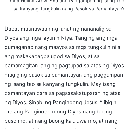
mga Huling Araw. Ano ang Paggampan ng Isang Tao
sa Kanyang Tungkulin nang Pasok sa Pamantayan?
Dapat maunawaan ng lahat ng nananalig sa
Diyos ang mga layunin Niya. Tanging ang mga
gumaganap nang maayos sa mga tungkulin nila
ang makakapagpalugod sa Diyos, at sa
pamamagitan lang ng pagtupad sa atas ng Diyos
magiging pasok sa pamantayan ang paggampan
ng isang tao sa kanyang tungkulin. May isang
pamantayan para sa pagsasakatuparan ng atas
ng Diyos. Sinabi ng Panginoong Jesus: “Iibigin
mo ang Panginoon mong Diyos nang buong
puso mo, at nang buong kaluluwa mo, at nang