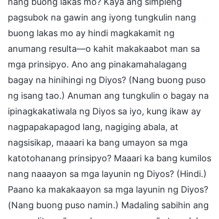
nang buong lakas mo? Kaya ang simpleng
pagsubok na gawin ang iyong tungkulin nang
buong lakas mo ay hindi magkakamit ng
anumang resulta—o kahit makakaabot man sa
mga prinsipyo. Ano ang pinakamahalagang
bagay na hinihingi ng Diyos? (Nang buong puso
ng isang tao.) Anuman ang tungkulin o bagay na
ipinagkakatiwala ng Diyos sa iyo, kung ikaw ay
nagpapakapagod lang, nagiging abala, at
nagsisikap, maaari ka bang umayon sa mga
katotohanang prinsipyo? Maaari ka bang kumilos
nang naaayon sa mga layunin ng Diyos? (Hindi.)
Paano ka makakaayon sa mga layunin ng Diyos?
(Nang buong puso namin.) Madaling sabihin ang