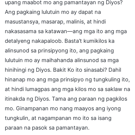
upang maabot mo ang pamantayan ng Diyos?
Ang pagkaing lulutuin mo ay dapat na
masustansya, masarap, malinis, at hindi
nakasasama sa katawan—ang mga ito ang mga
detalyeng nakapaloob. Basta’t kumikilos ka
alinsunod sa prinsipyong ito, ang pagkaing
lulutuin mo ay maihahanda alinsunod sa mga
hinihingi ng Diyos. Bakit Ko ito sinasabi? Dahil
hinanap mo ang mga prinsipyo ng tungkuling ito,
at hindi lumagpas ang mga kilos mo sa saklaw na
itinakda ng Diyos. Tama ang paraan ng pagkilos
mo. Ginampanan mo nang maayos ang iyong
tungkulin, at nagampanan mo ito sa isang
paraan na pasok sa pamantayan.