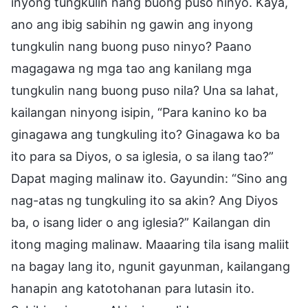
inyong tungkulin nang buong puso ninyo. Kaya,
ano ang ibig sabihin ng gawin ang inyong
tungkulin nang buong puso ninyo? Paano
magagawa ng mga tao ang kanilang mga
tungkulin nang buong puso nila? Una sa lahat,
kailangan ninyong isipin, “Para kanino ko ba
ginagawa ang tungkuling ito? Ginagawa ko ba
ito para sa Diyos, o sa iglesia, o sa ilang tao?”
Dapat maging malinaw ito. Gayundin: “Sino ang
nag-atas ng tungkuling ito sa akin? Ang Diyos
ba, o isang lider o ang iglesia?” Kailangan din
itong maging malinaw. Maaaring tila isang maliit
na bagay lang ito, ngunit gayunman, kailangang
hanapin ang katotohanan para lutasin ito.