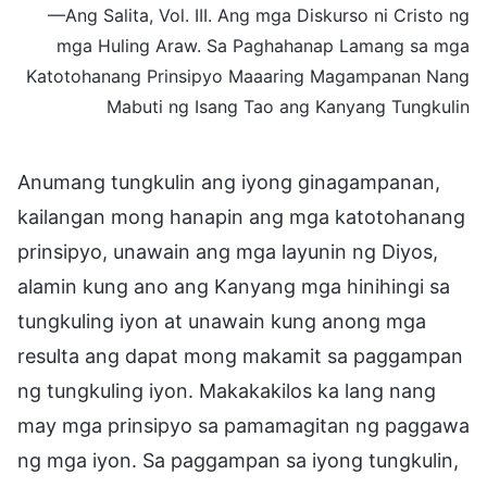
—Ang Salita, Vol. III. Ang mga Diskurso ni Cristo ng
mga Huling Araw. Sa Paghahanap Lamang sa mga
Katotohanang Prinsipyo Maaaring Magampanan Nang
Mabuti ng Isang Tao ang Kanyang Tungkulin
Anumang tungkulin ang iyong ginagampanan,
kailangan mong hanapin ang mga katotohanang
prinsipyo, unawain ang mga layunin ng Diyos,
alamin kung ano ang Kanyang mga hinihingi sa
tungkuling iyon at unawain kung anong mga
resulta ang dapat mong makamit sa paggampan
ng tungkuling iyon. Makakakilos ka lang nang
may mga prinsipyo sa pamamagitan ng paggawa
ng mga iyon. Sa paggampan sa iyong tungkulin,