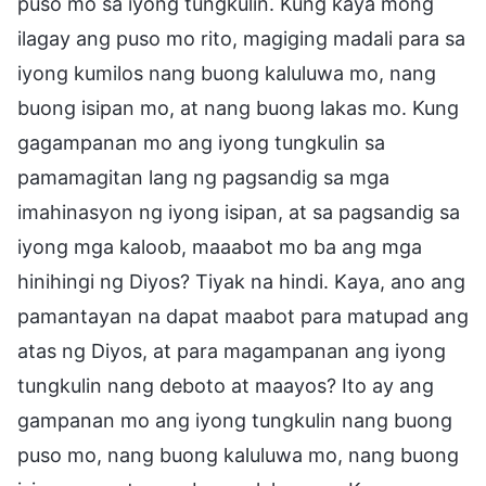
puso mo sa iyong tungkulin. Kung kaya mong
ilagay ang puso mo rito, magiging madali para sa
iyong kumilos nang buong kaluluwa mo, nang
buong isipan mo, at nang buong lakas mo. Kung
gagampanan mo ang iyong tungkulin sa
pamamagitan lang ng pagsandig sa mga
imahinasyon ng iyong isipan, at sa pagsandig sa
iyong mga kaloob, maaabot mo ba ang mga
hinihingi ng Diyos? Tiyak na hindi. Kaya, ano ang
pamantayan na dapat maabot para matupad ang
atas ng Diyos, at para magampanan ang iyong
tungkulin nang deboto at maayos? Ito ay ang
gampanan mo ang iyong tungkulin nang buong
puso mo, nang buong kaluluwa mo, nang buong