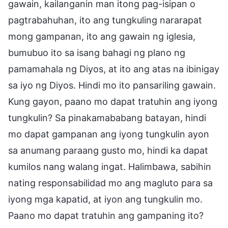
gawain, kailanganin man itong pag-isipan o
pagtrabahuhan, ito ang tungkuling nararapat
mong gampanan, ito ang gawain ng iglesia,
bumubuo ito sa isang bahagi ng plano ng
pamamahala ng Diyos, at ito ang atas na ibinigay
sa iyo ng Diyos. Hindi mo ito pansariling gawain.
Kung gayon, paano mo dapat tratuhin ang iyong
tungkulin? Sa pinakamababang batayan, hindi
mo dapat gampanan ang iyong tungkulin ayon
sa anumang paraang gusto mo, hindi ka dapat
kumilos nang walang ingat. Halimbawa, sabihin
nating responsabilidad mo ang magluto para sa
iyong mga kapatid, at iyon ang tungkulin mo.
Paano mo dapat tratuhin ang gampaning ito?