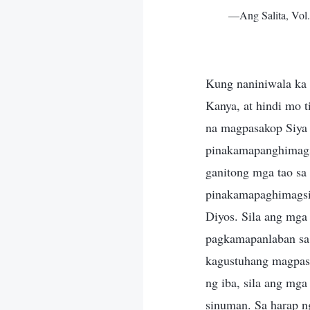
—Ang Salita, Vol.
Kung naniniwala ka 
Kanya, at hindi mo t
na magpasakop Siya 
pinakamapanghimagsi
ganitong mga tao sa
pinakamapaghimagsik
Diyos. Sila ang mga
pagkamapanlaban sa 
kagustuhang magpasa
ng iba, sila ang mga
sinuman. Sa harap ng