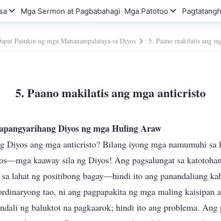
sa
Mga Sermon at Pagbabahagi
Mga Patotoo
Pagtatangh
apat Pasukin ng mga Mananampalataya sa Diyos
5. Paano makilatis ang mg
5. Paano makilatis ang mga anticristo
apangyarihang Diyos ng mga Huling Araw
ng Diyos ang mga anticristo? Bilang iyong mga namumuhi sa 
os—mga kaaway sila ng Diyos! Ang pagsalungat sa katotoha
 sa lahat ng positibong bagay—hindi ito ang panandaliang ka
ordinaryong tao, ni ang pagpapakita ng mga maling kaisipan 
andali ng baluktot na pagkaarok; hindi ito ang problema. Ang 