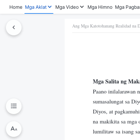
Home
Mga Aklat
Mga Video
Mga Himno
Mga Pagba
Ang Mga Katotohanang Realidad na D
a Ito
Mga Salita ng Mak
Paano inilalarawan 
sumasalungat sa Diy
Diyos, at pagkamuhi
na makikita sa mga 
lumilitaw sa isang s