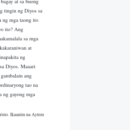
 bagay at sa buong
g tingin ng Diyos sa
n ng mga taong ito
yo ito? Ang
inakamalala sa mga
akakaraniwan at
inapakita ng
 sa Diyos. Maaari
t gambalain ang
rdinaryong tao na
wa ng gayong mga
risto. Ikaanim na Aytem