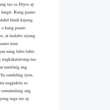
ang tao sa Diyos ay
a langit. Kung paano
dahil hindi kayang
, o kung paano
s, at malabo siyang
 paano man
an nang labis-labis
ag nagkakatawang-tao
t naririnig ang
 Sa sandaling iyon,
na nagpakita sa
, samantalang ang
ayong mga tao ay