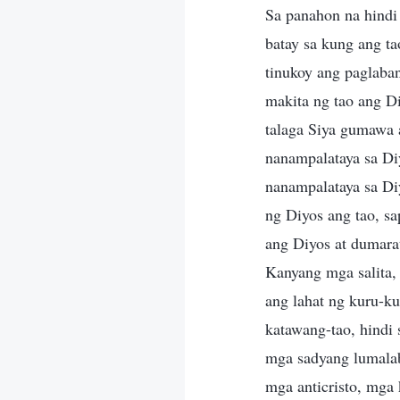
Sa panahon na hindi
batay sa kung ang ta
tinukoy ang paglaban
makita ng tao ang D
talaga Siya gumawa 
nanampalataya sa Di
nanampalataya sa Diy
ng Diyos ang tao, s
ang Diyos at dumarat
Kanyang mga salita, 
ang lahat ng kuru-ku
katawang-tao, hindi
mga sadyang lumalab
mga anticristo, mga