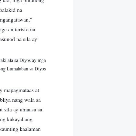
g tao, mga pinunong
balakid na
angangatawan,”
ga anticristo na
sunod na sila ay
akilala sa Diyos ay mga
ng Lumalaban sa Diyos
ay mapagmataas at
bliya nang wala sa
t sila ay umaasa sa
ang kakayahang
 kaunting kaalaman