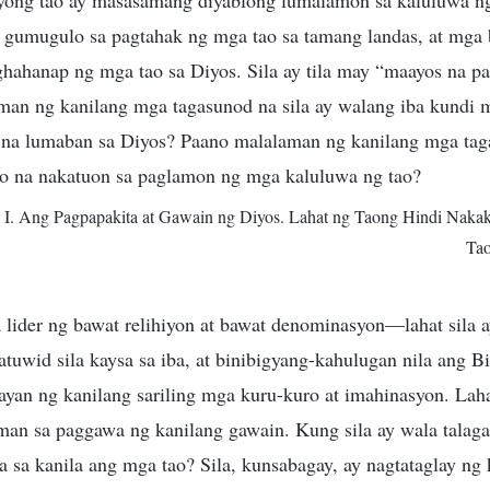
ayong tao ay masasamang diyablong lumalamon sa kaluluwa n
gumugulo sa pagtahak ng mga tao sa tamang landas, at mga 
ghahanap ng mga tao sa Diyos. Sila ay tila may “maayos na p
man ng kanilang mga tagasunod na sila ay walang iba kundi m
na lumaban sa Diyos? Paano malalaman ng kanilang mga taga
o na nakatuon sa paglamon ng mga kaluluwa ng tao?
 I. Ang Pagpapakita at Gawain ng Diyos. Lahat ng Taong Hindi Nakak
Tao
ider ng bawat relihiyon at bawat denominasyon—lahat sila 
uwid sila kaysa sa iba, at binibigyang-kahulugan nila ang Bi
ayan ng kanilang sariling mga kuru-kuro at imahinasyon. Laha
man sa paggawa ng kanilang gawain. Kung sila ay wala talag
a sa kanila ang mga tao? Sila, kunsabagay, ay nagtataglay ng