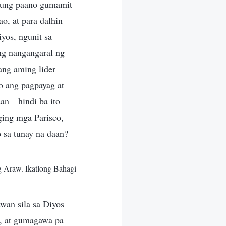
 kung paano gumamit
o, at para dalhin
yos, ngunit sa
ong nangangaral ng
ang aming lider
o ang pagpayag at
aan—hindi ba ito
ging mga Pariseo,
o sa tunay na daan?
g Araw. Ikatlong Bahagi
wan sila sa Diyos
o, at gumagawa pa