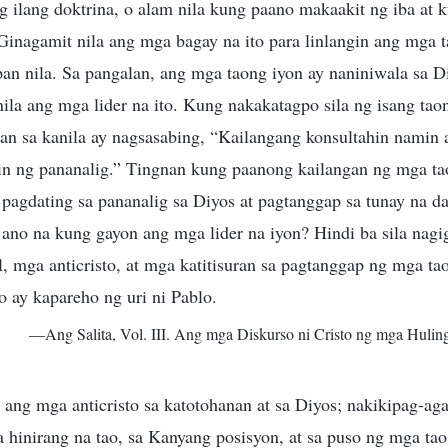
g ilang doktrina, o alam nila kung paano makaakit ng iba at
 Ginagamit nila ang mga bagay na ito para linlangin ang mga ta
an nila. Sa pangalan, ang mga taong iyon ay naniniwala sa Di
nila ang mga lider na ito. Kung nakakatagpo sila ng isang ta
lan sa kanila ay nagsasabing, “Kailangang konsultahin namin 
in ng pananalig.” Tingnan kung paanong kailangan ng mga ta
 pagdating sa pananalig sa Diyos at pagtanggap sa tunay na d
ano na kung gayon ang mga lider na iyon? Hindi ba sila nagi
 mga anticristo, at mga katitisuran sa pagtanggap ng mga ta
 ay kapareho ng uri ni Pablo.
—Ang Salita, Vol. III. Ang mga Diskurso ni Cristo ng mga Hulin
ang mga anticristo sa katotohanan at sa Diyos; nakikipag-aga
 hinirang na tao, sa Kanyang posisyon, at sa puso ng mga ta