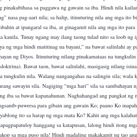
g pinakabihasa sa paggawa ng gawain sa iba. Hindi nila kail
 nasa pag-aari nila; sa halip, itinuturing nila ang mga ito
bahin at ipangaral sa iba, at ginagamit nila ang mga ito pa
a kanila. Tunay ngang may ilang taong tulad nito sa loob ng 
tiya ng mga hindi matitinag na bayani,” na bawat salinlahi ay
ayan ng Diyos. Itinuturing nilang pinakamataas na tungkulin
oktrina). Bawat taon, bawat salinlahi, masigasig nilang isin
na tungkulin nila. Walang nangangahas na salingin sila; wala k
arang sawayin sila. Nagiging “mga hari” sila sa sambahayan 
a ang iba sa bawat kapanahunan. Naghahangad ang pangkat ng
gsanib-puwersa para gibain ang gawain Ko; paano Ko mapahi
yablong ito sa harap ng mga mata Ko? Kahit ang mga kalah
apagpapatuloy hanggang sa katapusan, lalong hindi itong mga
sakop sa mga puso nila! Hindi madaling makakamit ng tao an