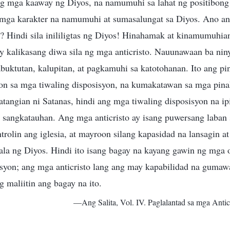
ang mga kaaway ng Diyos, na namumuhi sa lahat ng positibong
y mga karakter na namumuhi at sumasalungat sa Diyos. Ano an
? Hindi sila inililigtas ng Diyos! Hinahamak at kinamumuhia
y kalikasang diwa sila ng mga anticristo. Nauunawaan ba nin
kabuktutan, kalupitan, at pagkamuhi sa katotohanan. Ito ang p
yon sa mga tiwaling disposisyon, na kumakatawan sa mga pin
atangian ni Satanas, hindi ang mga tiwaling disposisyon na ip
g sangkatauhan. Ang mga anticristo ay isang puwersang laban
ntrolin ang iglesia, at mayroon silang kapasidad na lansagin a
a ng Diyos. Hindi ito isang bagay na kayang gawin ng mga o
isyon; ang mga anticristo lang ang may kapabilidad na guma
 maliitin ang bagay na ito.
—Ang Salita, Vol. IV. Paglalantad sa mga Antic