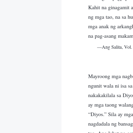
Kahit na ginagamit 
ng mga tao, na sa hu
mga anak ng arkangh
na pag-asang makam
—Ang Salita, Vol.
Mayroong mga nagbab
ngunit wala ni isa s
nakakakilala sa Diyo
ay mga taong walang
“Diyos.” Sila ay mg
nagdadala ng bansag