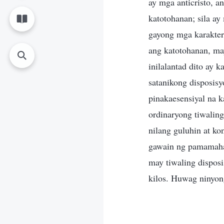
ay mga anticristo, 
katotohanan; sila a
gayong mga karakter
ang katotohanan, ma
inilalantad dito ay 
satanikong disposis
pinakaesensiyal na k
ordinaryong tiwalin
nilang guluhin at ko
gawain ng pamamahal
may tiwaling dispos
kilos. Huwag ninyong