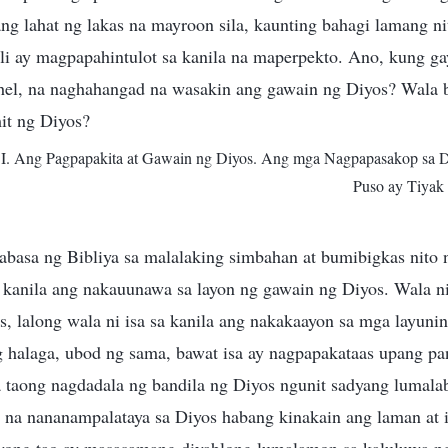
ang lahat ng lakas na mayroon sila, kaunting bahagi lamang 
li ay magpapahintulot sa kanila na maperpekto. Ano, kung ga
el, na naghahangad na wasakin ang gawain ng Diyos? Wala b
it ng Diyos?
 I. Ang Pagpapakita at Gawain ng Diyos. Ang mga Nagpapasakop sa 
Puso ay Tiyak
asa ng Bibliya sa malalaking simbahan at bumibigkas nito 
a kanila ang nakauunawa sa layon ng gawain ng Diyos. Wala ni
s, lalong wala ni isa sa kanila ang nakakaayon sa mga layunin
 halaga, ubod ng sama, bawat isa ay nagpapakataas upang pa
a taong nagdadala ng bandila ng Diyos ngunit sadyang lumala
 na nananampalataya sa Diyos habang kinakain ang laman at 