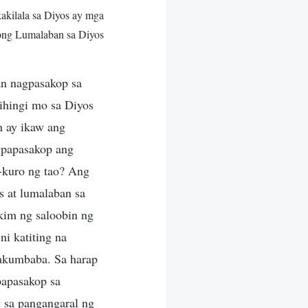
akilala sa Diyos ay mga
ng Lumalaban sa Diyos
an nagpasakop sa
nihingi mo sa Diyos
n ay ikaw ang
gpapasakop ang
-kuro ng tao? Ang
 at lumalaban sa
kim ng saloobin ng
i katiting na
pakumbaba. Sa harap
gpapasakop sa
y sa pangangaral ng