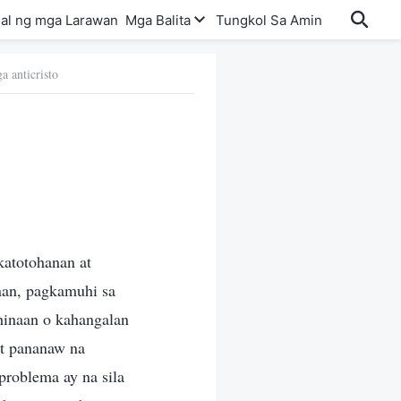
al ng mga Larawan
Mga Balita
Tungkol Sa Amin
a anticristo
katotohanan at
nan, pagkamuhi sa
hinaan o kahangalan
at pananaw na
problema ay na sila