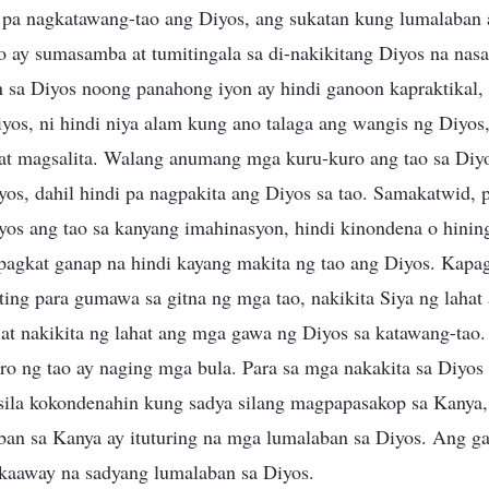
 pa nagkatawang-tao ang Diyos, ang sukatan kung lumalaban 
o ay sumasamba at tumitingala sa di-nakikitang Diyos na nas
 sa Diyos noong panahong iyon ay hindi ganoon kapraktikal, 
iyos, ni hindi niya alam kung ano talaga ang wangis ng Diyos
at magsalita. Walang anumang mga kuru-kuro ang tao sa Diyo
yos, dahil hindi pa nagpakita ang Diyos sa tao. Samakatwid,
os ang tao sa kanyang imahinasyon, hindi kinondena o hining
apagkat ganap na hindi kayang makita ng tao ang Diyos. Kap
ing para gumawa sa gitna ng mga tao, nakikita Siya ng lahat a
at nakikita ng lahat ang mga gawa ng Diyos sa katawang-tao.
ro ng tao ay naging mga bula. Para sa mga nakakita sa Diyos 
 sila kokondenahin kung sadya silang magpapasakop sa Kanya
an sa Kanya ay ituturing na mga lumalaban sa Diyos. Ang g
 kaaway na sadyang lumalaban sa Diyos.