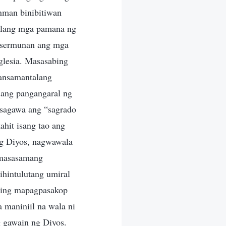
anman binibitiwan
 bilang mga pamana ng
ra sermunan ang mga
iglesia. Masasabing
 pansamantalang
 ang pangangaral ng
asagawa ang “sagrado
ahit isang tao ang
ng Diyos, nagwawala
 masasamang
hintulutang umiral
ating mapagpasakop
 maniniil na wala ni
g gawain ng Diyos.