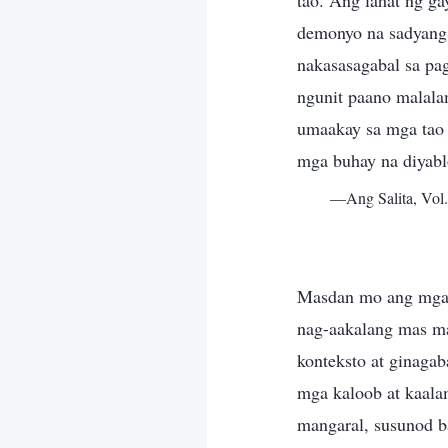
tao. Ang lahat ng g
demonyo na sadyang 
nakasasagabal sa pa
ngunit paano malala
umaakay sa mga tao 
mga buhay na diyabl
—Ang Salita, Vol.
Masdan mo ang mga l
nag-aakalang mas mat
konteksto at ginagab
mga kaloob at kaala
mangaral, susunod b