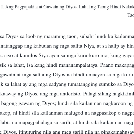
 I. Ang Pagpapakita at Gawain ng Diyos. Lahat ng Taong Hindi Nakak
Tao
sa Diyos sa loob ng maraming taon, subalit hindi ka kailanm
inatanggap ang kabuuan ng mga salita Niya, at sa halip ay hi
sa iyo at kumilos Siya ayon sa mga kuru-kuro mo, kung gayo
k sa lahat, isa kang hindi mananampalataya. Paano makapa
 gawain at mga salita ng Diyos na hindi umaayon sa mga kuru
 sa lahat ay ang mga sadyang tumatangging sumuko sa Diyos
 kaaway ng Diyos, ang mga anticristo. Palagi silang nagkikim
bagong gawain ng Diyos; hindi sila kailanman nagkaroon ng n
kop, ni hindi sila kailanman malugod na nagpasakop o nag
 labis na mapagpahalaga sa sarili, at hindi sila kailanman na
 Diyos, itinuturing nila ang mga sarili nila na pinakamahusa