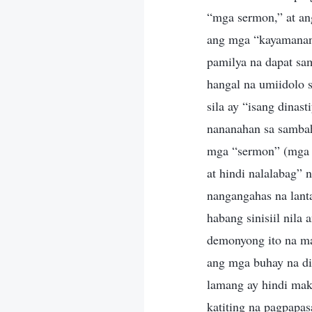
“mga sermon,” at an
ang mga “kayamanang”
pamilya na dapat sam
hangal na umiidolo s
sila ay “isang dinas
nananahan sa sambah
mga “sermon” (mga d
at hindi nalalabag” 
nangangahas na lant
habang sinisiil nil
demonyong ito na ma
ang mga buhay na di
lamang ay hindi mak
katiting na pagpapa