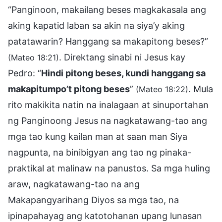
“Panginoon, makailang beses magkakasala ang
aking kapatid laban sa akin na siya’y aking
patatawarin? Hanggang sa makapitong beses?”
. Direktang sinabi ni Jesus kay
(Mateo 18:21)
Pedro: “
Hindi pitong beses, kundi hanggang sa
makapitumpo’t pitong beses
”
. Mula
(Mateo 18:22)
rito makikita natin na inalagaan at sinuportahan
ng Panginoong Jesus na nagkatawang-tao ang
mga tao kung kailan man at saan man Siya
nagpunta, na binibigyan ang tao ng pinaka-
praktikal at malinaw na panustos. Sa mga huling
araw, nagkatawang-tao na ang
Makapangyarihang Diyos sa mga tao, na
ipinapahayag ang katotohanan upang lunasan