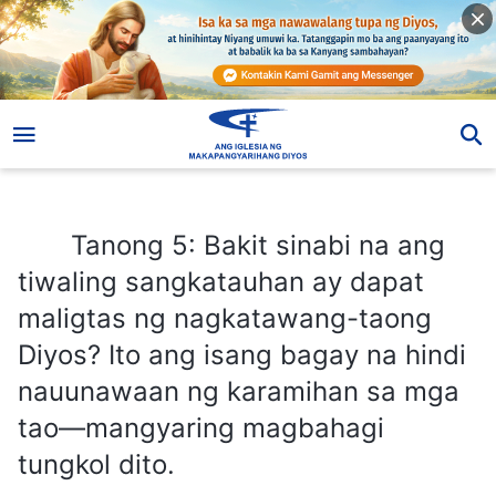
Tanong 5: Bakit sinabi na ang tiwaling sangkatauhan ay dapat maligtas ng nagkatawang-taong Diyos? Ito ang isang bagay na hindi nauunawaan ng karamihan sa mga tao—mangyaring magbahagi tungkol dito.
Tanong 5: Bakit sinabi na ang
tiwaling sangkatauhan ay dapat
maligtas ng nagkatawang-taong
Diyos? Ito ang isang bagay na hindi
nauunawaan ng karamihan sa mga
tao—mangyaring magbahagi
tungkol dito.