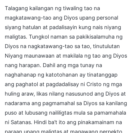
Talagang kailangan ng tiwaling tao na
magkatawang-tao ang Diyos upang personal
siyang hatulan at padalisayin kung nais niyang
maligtas. Tungkol naman sa pakikisalamuha ng
Diyos na nagkatawang-tao sa tao, tinutulutan
Niyang maunawaan at makilala ng tao ang Diyos
nang harapan. Dahil ang mga tunay na
naghahanap ng katotohanan ay tinatanggap
ang paghatol at pagdadalisay ni Cristo ng mga
huling araw, likas nilang nasusunod ang Diyos at
nadarama ang pagmamahal sa Diyos sa kanilang
puso at lubusang naililigtas mula sa pamamahala
ni Satanas. Hindi ba’t ito ang pinakamainam na
paraan upang maligtas at magawang perpekto