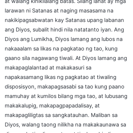
at walang kinikilalang batas. Silang lahat ay mga
larawan ni Satanas at naging masasama na
nakikipagsabwatan kay Satanas upang labanan
ang Diyos, subalit hindi nila natatanto iyan. Ang
Diyos ang Lumikha, Diyos lamang ang lubos na
nakaaalam sa likas na pagkatao ng tao, kung
gaano sila nagawang tiwali. At Diyos lamang ang
makapaglalantad at makakasuri sa
napakasamang likas ng pagkatao at tiwaling
disposisyon, makapagsasabi sa tao kung paano
mamuhay at kumilos bilang mga tao, at lubusang
makakalupig, makapagpapadalisay, at
makapagliligtas sa sangkatauhan. Maliban sa
Diyos, walang taong nilikha na makakaunawa sa