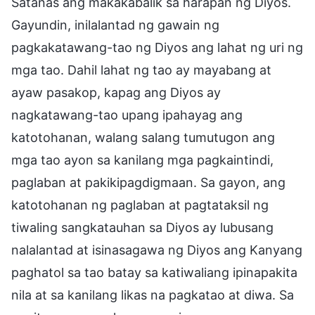
Satanas ang makakabalik sa harapan ng Diyos.
Gayundin, inilalantad ng gawain ng
pagkakatawang-tao ng Diyos ang lahat ng uri ng
mga tao. Dahil lahat ng tao ay mayabang at
ayaw pasakop, kapag ang Diyos ay
nagkatawang-tao upang ipahayag ang
katotohanan, walang salang tumutugon ang
mga tao ayon sa kanilang mga pagkaintindi,
paglaban at pakikipagdigmaan. Sa gayon, ang
katotohanan ng paglaban at pagtataksil ng
tiwaling sangkatauhan sa Diyos ay lubusang
nalalantad at isinasagawa ng Diyos ang Kanyang
paghatol sa tao batay sa katiwaliang ipinapakita
nila at sa kanilang likas na pagkatao at diwa. Sa