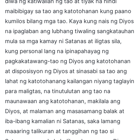
diwa ng katiwalian ng tao at tiyak na hindi
maibibigay sa tao ang katotohanan kung paano
kumilos bilang mga tao. Kaya kung nais ng Diyos
na ipaglaban ang lubhang tiwaling sangkatauhan
mula sa mga kamay ni Satanas at iligtas sila,
kung personal lang na ipinapahayag ng
pagkakatawang-tao ng Diyos ang katotohanan
at disposisyon ng Diyos at sinasabi sa tao ang
lahat ng katotohanang kailangan niyang taglayin
para maligtas, na tinutulutan ang tao na
maunawaan ang katotohanan, makilala ang
Diyos, at malaman ang masasamang balak at
iba-ibang kamalian ni Satanas, saka lamang
maaaring talikuran at tanggihan ng tao si