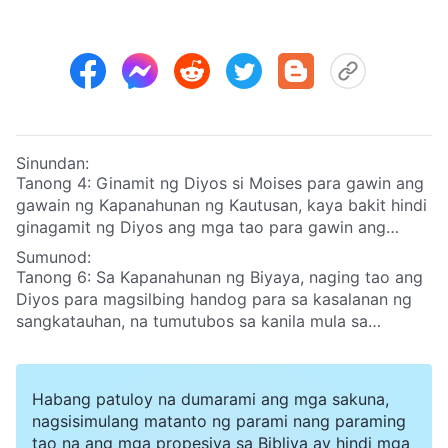
Sinundan:
Tanong 4: Ginamit ng Diyos si Moises para gawin ang
gawain ng Kapanahunan ng Kautusan, kaya bakit hindi
ginagamit ng Diyos ang mga tao para gawin ang
Kanyang gawain ng paghatol sa mga huling araw?
Sumunod:
Kailangan ba Niya talagang maging tao para gawin ito
Tanong 6: Sa Kapanahunan ng Biyaya, naging tao ang
Mismo?
Diyos para magsilbing handog para sa kasalanan ng
sangkatauhan, na tumutubos sa kanila mula sa
kasalanan. Sa mga huling araw muling naging tao ang
Diyos para ipahayag ang katotohanan at gawin ang
Kanyang gawain ng paghatol upang lubos na dalisayin
Habang patuloy na dumarami ang mga sakuna,
at iligtas ang tao. Kaya bakit kailangang dalawang
nagsisimulang matanto ng parami nang paraming
beses na magkatawang-tao ang Diyos para gawin ang
tao na ang mga propesiya sa Bibliya ay hindi mga