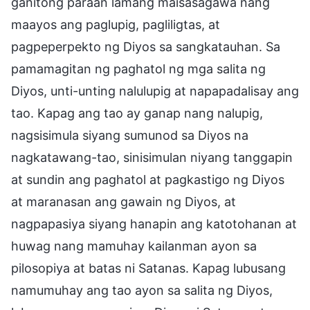
ganitong paraan lamang maisasagawa nang
maayos ang paglupig, pagliligtas, at
pagpeperpekto ng Diyos sa sangkatauhan. Sa
pamamagitan ng paghatol ng mga salita ng
Diyos, unti-unting nalulupig at napapadalisay ang
tao. Kapag ang tao ay ganap nang nalupig,
nagsisimula siyang sumunod sa Diyos na
nagkatawang-tao, sinisimulan niyang tanggapin
at sundin ang paghatol at pagkastigo ng Diyos
at maranasan ang gawain ng Diyos, at
nagpapasiya siyang hanapin ang katotohanan at
huwag nang mamuhay kailanman ayon sa
pilosopiya at batas ni Satanas. Kapag lubusang
namumuhay ang tao ayon sa salita ng Diyos,