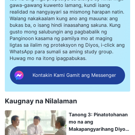
pagliligtas sa sangkatauhan? At ano ang tunay na
gawa-gawang kuwento lamang, kundi isang
kabuluhan ng dalawang beses na pagkakatawang-tao
realidad na nangyayari sa mismong harapan natin.
ng Diyos?
Walang nakakaalam kung ano ang mauuna: ang
bukas ba, o isang hindi inaasahang sakuna. Kung
gusto mong salubungin ang pagbabalik ng
Panginoon kasama ng pamilya mo at maging
ligtas sa ilalim ng proteksyon ng Diyos, i-click ang
WhatsApp para sumali sa aming study group.
Huwag mo na itong ipagpabukas.
Kontakin Kami Gamit ang Messenger
Kaugnay na Nilalaman
Tanong 3: Pinatotohanan
mo na ang
Makapangyarihang Diyos