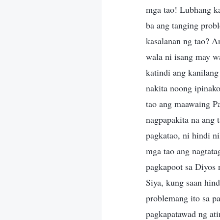
mga tao! Lubhang ka
ba ang tanging prob
kasalanan ng tao? A
wala ni isang may w
katindi ang kanilang
nakita noong ipinak
tao ang maawaing Pa
nagpapakita na ang t
pagkatao, ni hindi n
mga tao ang nagtatag
pagkapoot sa Diyos n
Siya, kung saan hin
problemang ito sa p
pagkapatawad ng atin