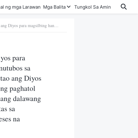
al ng mga Larawan
Mga Balita
Tungkol Sa Amin
Tanong 6: Sa Kapanahunan ng Biyaya, naging tao ang Diyos para magsilbing handog para sa kasalanan ng sangkatauhan, na tumutubos sa kanila mula sa kasalanan. Sa mga huling araw muling naging tao ang Diyos para ipahayag ang katotohanan at gawin ang Kanyang gawain ng paghatol upang lubos na dalisayin at iligtas ang tao. Kaya bakit kailangang dalawang beses na magkatawang-tao ang Diyos para gawin ang pagliligtas sa sangkatauhan? At ano ang tunay na kabuluhan ng dalawang beses na pagkakatawang-tao ng Diyos?
yos para
mutubos sa
 tao ang Diyos
 ng paghatol
ngang dalawang
as sa
eses na