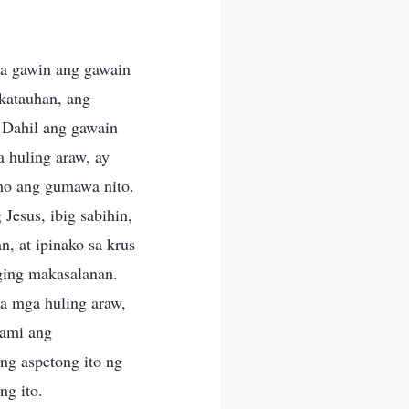
ra gawin ang gawain
gkatauhan, ang
 Dahil ang gawain
a huling araw, ay
mo ang gumawa nito.
esus, ibig sabihin,
, at ipinako sa krus
iging makasalanan.
sa mga huling araw,
rami ang
ng aspetong ito ng
ng ito.