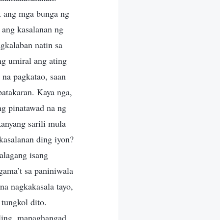
 at ang mga bunga ng
, ang kasalanan ng
gkalaban natin sa
g umiral ang ating
 na pagkatao, saan
atakaran. Kaya nga,
ng pinatawad na ng
anyang sarili mula
kasalanan ding iyon?
alagang isang
gama’t sa paniniwala
 na nagkakasala tayo,
tungkol dito.
ling, mapaghangad,