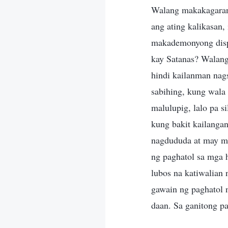
Walang makakagaran
ang ating kalikasan
makademonyong dispo
kay Satanas? Walang
hindi kailanman nag
sabihing, kung wala 
malulupig, lalo pa 
kung bakit kailanga
nagdududa at may mg
ng paghatol sa mga h
lubos na katiwalian 
gawain ng paghatol n
daan. Sa ganitong pa