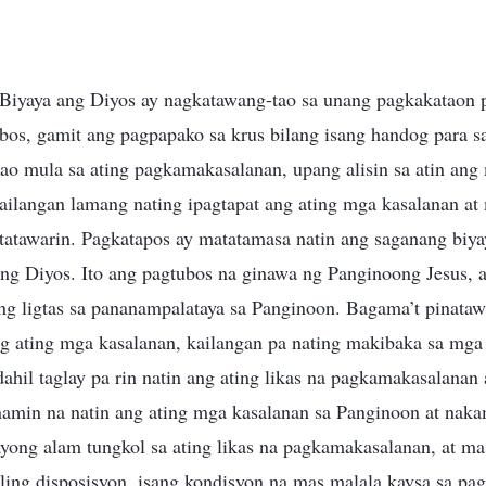
iyaya ang Diyos ay nagkatawang-tao sa unang pagkakataon 
bos, gamit ang pagpapako sa krus bilang isang handog para s
tao mula sa ating pagkamakasalanan, upang alisin sa atin an
ailangan lamang nating ipagtapat ang ating mga kasalanan at 
tatawarin. Pagkatapos ay matatamasa natin ang saganang biya
 ng Diyos. Ito ang pagtubos na ginawa ng Panginoong Jesus, a
ng ligtas sa pananampalataya sa Panginoon. Bagama’t pinata
g ating mga kasalanan, kailangan pa nating makibaka sa mga 
ahil taglay pa rin natin ang ating likas na pagkamakasalana
inamin na natin ang ating mga kasalanan sa Panginoon at nak
ayong alam tungkol sa ating likas na pagkamakasalanan, at ma
aling disposisyon, isang kondisyon na mas malala kaysa sa p