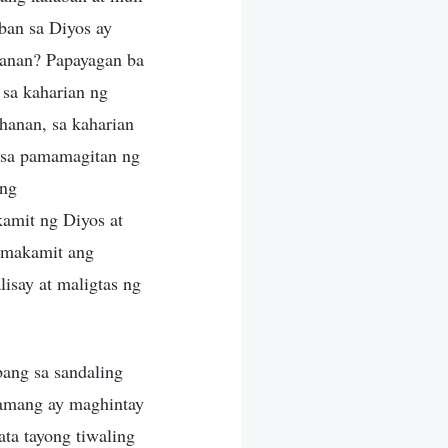
ban sa Diyos ay
lanan? Papayagan ba
sa kaharian ng
hanan, sa kaharian
n sa pamamagitan ng
ang
amit ng Diyos at
t makamit ang
isay at maligtas ng
bang sa sandaling
lamang ay maghintay
ta tayong tiwaling