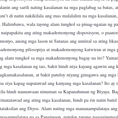
alanin ang sarili nating kasalanan na mga paglabag sa batas,
ni’t di natin nakikilala ang mas malalalim na mga kasalanan
. Halimbawa, wala tayong alam tungkol sa pinag-ugatan ng pa
 naipapakita ang ating makademonyong disposisyon, o paanon
monyo, anong mga lason ni Satanas ang umiiral sa ating likas
demonyong pilosopiya at makademonyong katwiran at mga p
ong alam tungkol sa mga makademonyong bagay na ito? Yama
g mga kasalanan ng tao, bakit hindi niya kayang agawin ang k
pagkamakasalanan, at bakit patuloy niyang ginagawa ang mga 
 na siya kapag napatawad ang kanyang mga kasalanan? Ito ay t
a tila hindi naunawaan ninuman sa Kapanahunan ng Biyaya. Ba
pinatatawad ang ating mga kasalanan, hindi pa rin natin batid
gtataksilan ang Diyos. Alam nating mga mananampalataya ang 
masampalataya na sa Panginoon, patuloy tayong nagsisinunga