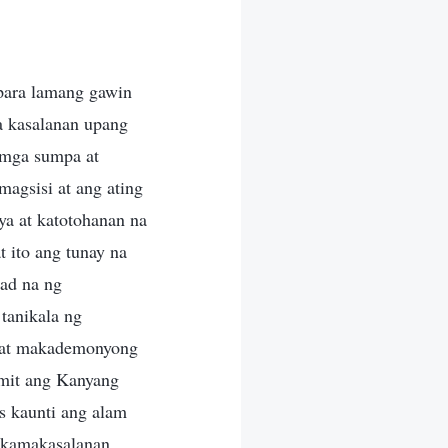
para lamang gawin
a kasalanan upang
g mga sumpa at
magsisi at ang ating
ya at katotohanan na
t ito ang tunay na
wad na ng
tanikala ng
n at makademonyong
amit ang Kanyang
s kaunti ang alam
agkamakasalanan.