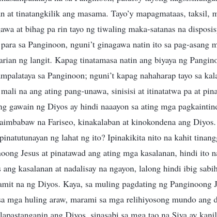
an at tinatangkilik ang masama. Tayo’y mapagmataas, taksil, m
awa at bihag pa rin tayo ng tiwaling maka-satanas na disposi
ara sa Panginoon, nguni’t ginagawa natin ito sa pag-asang 
rian ng langit. Kapag tinatamasa natin ang biyaya ng Pangin
ampalataya sa Panginoon; nguni’t kapag nahaharap tayo sa ka
mali na ang ating pang-unawa, sinisisi at itinatatwa pa at pin
 gawain ng Diyos ay hindi naaayon sa ating mga pagkaintindi
imbabaw na Fariseo, kinakalaban at kinokondena ang Diyos.
inatutunayan ng lahat ng ito? Ipinakikita nito na kahit tinan
noong Jesus at pinatawad ang ating mga kasalanan, hindi ito
s ang kasalanan at nadalisay na ngayon, lalong hindi ibig sabi
kamit na ng Diyos. Kaya, sa muling pagdating ng Panginoong 
sa mga huling araw, marami sa mga relihiyosong mundo ang 
 lapastanganin ang Diyos, sinasabi sa mga tao na Siya ay kani