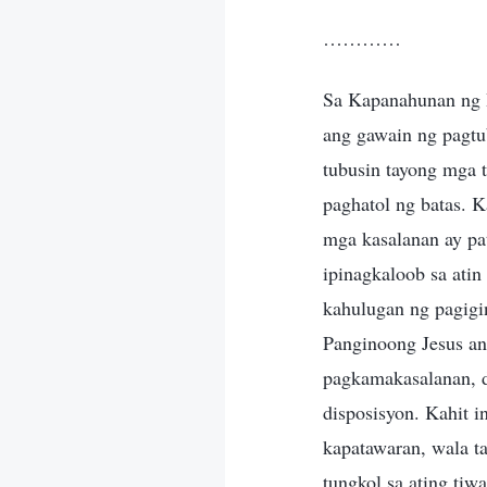
…………
Sa Kapanahunan ng B
ang gawain ng pagtu
tubusin tayong mga 
paghatol ng batas. K
mga kasalanan ay pa
ipinagkaloob sa atin
kahulugan ng pagigi
Panginoong Jesus an
pagkamakasalanan, d
disposisyon. Kahit 
kapatawaran, wala t
tungkol sa ating tiw