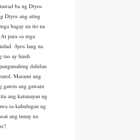
tawad ba ng Diyos
g Diyos ang ating
mga bagay na ito na
 At para sa mga
idad. Ayos lang na
 tao ay hindi
 pangunahing dahilan
hatol. Marami ang
g gawin ang gawain
kita ang katunayan ng
nawa sa kahulugan ng
asat ang tunay na
os?