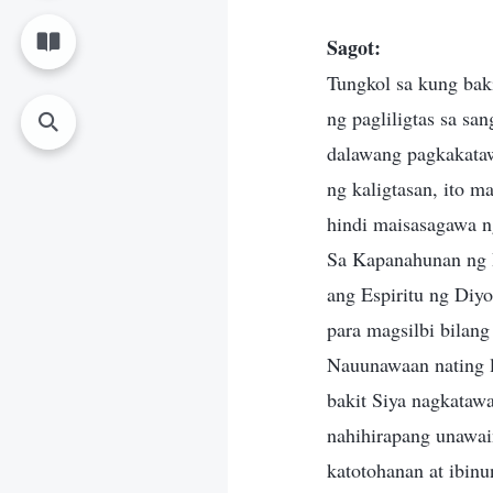
Sagot:
Tungkol sa kung bak
ng pagliligtas sa sa
dalawang pagkakataw
ng kaligtasan, ito m
hindi maisasagawa n
Sa Kapanahunan ng B
ang Espiritu ng Diy
para magsilbi bilang
Nauunawaan nating l
bakit Siya nagkataw
nahihirapang unawai
katotohanan at ibin