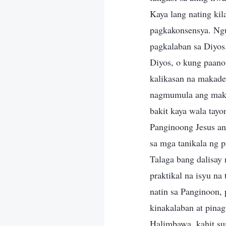
Kaya lang nating kil
pagkakonsensya. Ngu
pagkalaban sa Diyos
Diyos, o kung paano
kalikasan na makade
nagmumula ang maka
bakit kaya wala tay
Panginoong Jesus an
sa mga tanikala ng 
Talaga bang dalisay
praktikal na isyu n
natin sa Panginoon, 
kinakalaban at pina
Halimbawa, kahit su