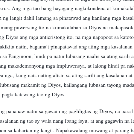
 krus. Ang mga tao bang hayagang nagkokondena at kumakala
n ng langit dahil lamang sa pinatawad ang kanilang mga kasa
mang puwersang ito na kumakalaban sa Diyos na makapasok 
ng Diyos ang mga anticristong ito, na mga napopoot sa katoto
nakikita natin, bagama’t pinapatawad ang ating mga kasalana
 sa Panginoon, hindi pa natin lubusang naalis sa ating sarili 
ng makademonyong mga impluwensya, at lalong hindi pa nak
a nga, kung nais nating alisin sa ating sarili ang kasalanan a
 lubusang makamit ng Diyos, kailangang lubusan tayong madal
 pagkakatawang-tao ng Diyos.
g pananaw natin sa gawain ng pagliligtas ng Diyos, na para 
asalanan ng tao ay wala nang ibang isyu, at ang gagawin na 
oon sa kaharian ng langit. Napakawalang muwang at parang ba