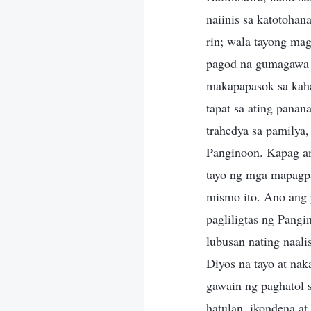
naiinis sa katotohan
rin; wala tayong mag
pagod na gumagawa p
makapapasok sa kaha
tapat sa ating panan
trahedya sa pamilya, 
Panginoon. Kapag ang
tayo ng mga mapagpa
mismo ito. Ano ang p
pagliligtas ng Pangi
lubusan nating naali
Diyos na tayo at na
gawain ng paghatol 
hatulan, ikondena at