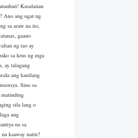
katauhan! Kasalanan
s? Ano ang ugat ng
g sa araw na ito,
Satanas, gaano
alian ng tao ay
pako sa krus ng mga
, ay talagang
awala ang kanilang
onsensya. Sino sa
t matinding
ging sila lang o
alaga ang
antiya na sa
a na kaaway natin?