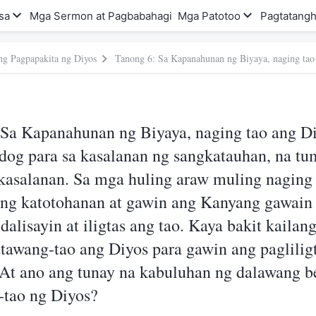
sa
Mga Sermon at Pagbabahagi
Mga Patotoo
Pagtatangh
ng Pagpapakita ng Diyos
 Sa Kapanahunan ng Biyaya, naging tao ang Di
dog para sa kasalanan ng sangkatauhan, na tu
 kasalanan. Sa mga huling araw muling naging
ang katotohanan at gawin ang Kanyang gawain
dalisayin at iligtas ang tao. Kaya bakit kaila
tawang-tao ang Diyos para gawin ang pagliligt
At ano ang tunay na kabuluhan ng dalawang b
tao ng Diyos?