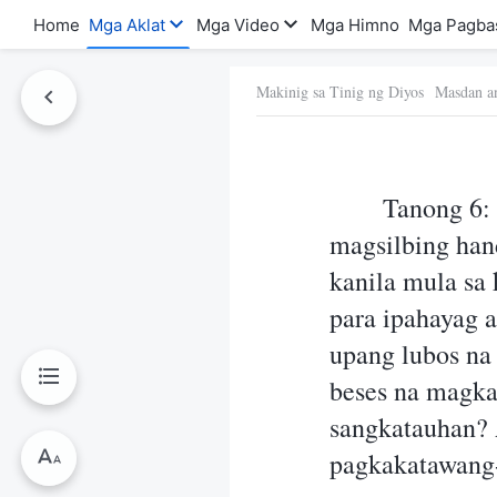
Home
Mga Aklat
Mga Video
Mga Himno
Mga Pagba
Makinig sa Tinig ng Diyos Masdan a
a Ito
Tanong 6:
magsilbing han
kanila mula sa
para ipahayag 
upang lubos na 
beses na magka
sangkatauhan? 
pagkakatawang-