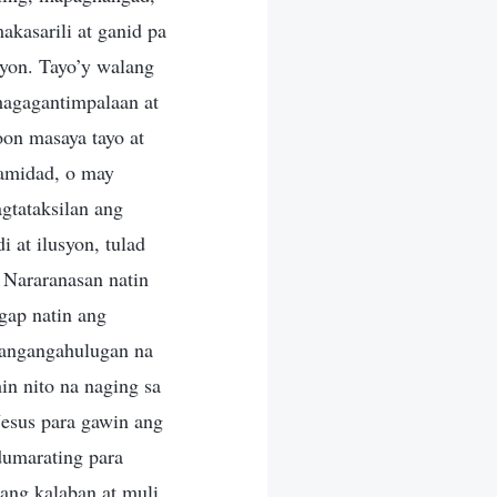
akasarili at ganid pa
syon. Tayo’y walang
magagantimpalaan at
oon masaya tayo at
lamidad, o may
agtataksilan ang
 at ilusyon, tulad
 Nararanasan natin
ggap natin ang
 nangangahulugan na
hin nito na naging sa
Jesus para gawin ang
dumarating para
lang kalaban at muli