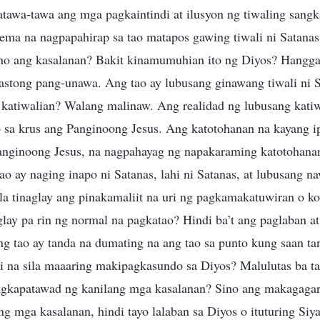
tawa-tawa ang mga pagkaintindi at ilusyon ng tiwaling sang
lema na nagpapahirap sa tao matapos gawing tiwali ni Satana
no ang kasalanan? Bakit kinamumuhian ito ng Diyos? Hanggan
astong pang-unawa. Ang tao ay lubusang ginawang tiwali ni 
 katiwalian? Walang malinaw. Ang realidad ng lubusang katiw
o sa krus ang Panginoong Jesus. Ang katotohanan na kayang i
nginoong Jesus, na nagpahayag ng napakaraming katotohanan
ao ay naging inapo ni Satanas, lahi ni Satanas, at lubusang n
ila tinaglay ang pinakamaliit na uri ng pagkamakatuwiran o k
lay pa rin ng normal na pagkatao? Hindi ba’t ang paglaban a
g tao ay tanda na dumating na ang tao sa punto kung saan tan
di na sila maaaring makipagkasundo sa Diyos? Malulutas ba t
agkapatawad ng kanilang mga kasalanan? Sino ang makagagar
g mga kasalanan, hindi tayo lalaban sa Diyos o ituturing Siy