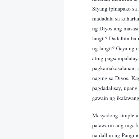
Siyang ipinapako sa
madadala sa kaharia
ng Diyos ang masasa
langit? Dadalhin ba 
ng langit? Gaya ng 
ating pagsampalataya
pagkamakasalanan, a
naging sa Diyos. Kay
pagdadalisay, upang
gawain ng ikalawang
Masyadong simple an
patawarin ang mga k
na dalhin ng Pangin