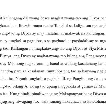
it kailangang dalawang beses magkatawang-tao ang Diyos pa
ngkatauhan, linawin muna natin: Tungkol sa kaligtasan ng san
ang-tao ng Diyos ay may malalim at malawak na kahulugan.
an ay tungkol sa pagtubos o sa paghatol at pagdadalisay sa mg
g tao. Kailangan na magkatawang-tao ang Diyos at Siya Mis
iyaya, ang Diyos ay nagkatawang-tao bilang ang Panginoong J
os ay Mismong nagkaroon ng banal at walang kasalanang laman
 handog para sa kasalanan, tinutubos ang tao sa kanyang pag
ahat ito. Ngunit tungkol sa pagbabalik ng Panginoong Jesus 
ang-tao bilang Anak ng tao upang magpakita at gumawa? Ma
n ito. Kung hindi ipinaliwanag ng Makapangyarihang Diyos a
unyag ang hiwagang ito, wala sanang nakaunawa sa katotohana