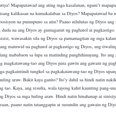
tiya! Mapapatawad ang ating mga kasalanan, nguni’t mapapa
, isang kalikasan na kumakalaban sa Diyos? Mapapatawad ba n
sisyon na pumupuno sa atin? Paano nilulutas ng Diyos ang 
 duda na ang Diyos ay gumagamit ng paghatol at pagkastigo.
sisisi, wawasakin sila ng Diyos sa pamamagitan ng mga kalam
ang matuwid na paghatol at pagkastigo ng Diyos, ang tiwaling
silang mababaon sa lupa sa matinding panghihinayang. Ito ang
ng magkatawang-tao ang Diyos para gawin ang gawain ng pag
a pagkaintindi tungkol sa pagkakatawang-tao ng Diyos upan
uling araw. Bakit kaya ganito? Ito’y dahil sa hindi natin naki
ng tao. Kaya, ang resulta, wala tayong kahit kaunting pang-u
g Diyos sa mga huling araw. Hindi natin hinahanap at sinisiy
raan, paano natin tatanggapin at susundin ang gawain ng Diy