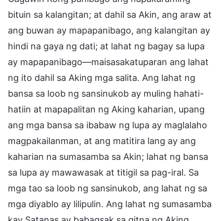
bituin sa kalangitan; at dahil sa Akin, ang araw at
ang buwan ay mapapanibago, ang kalangitan ay
hindi na gaya ng dati; at lahat ng bagay sa lupa
ay mapapanibago—maisasakatuparan ang lahat
ng ito dahil sa Aking mga salita. Ang lahat ng
bansa sa loob ng sansinukob ay muling hahati-
hatiin at mapapalitan ng Aking kaharian, upang
ang mga bansa sa ibabaw ng lupa ay maglalaho
magpakailanman, at ang matitira lang ay ang
kaharian na sumasamba sa Akin; lahat ng bansa
sa lupa ay mawawasak at titigil sa pag-iral. Sa
mga tao sa loob ng sansinukob, ang lahat ng sa
mga diyablo ay lilipulin. Ang lahat ng sumasamba
kay Satanas ay babagsak sa gitna ng Aking