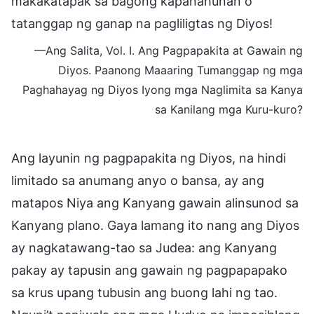
makakatapak sa bagong kapanahunan o
tatanggap ng ganap na pagliligtas ng Diyos!
—Ang Salita, Vol. I. Ang Pagpapakita at Gawain ng
Diyos. Paanong Maaaring Tumanggap ng mga
Paghahayag ng Diyos Iyong mga Naglimita sa Kanya
sa Kanilang mga Kuru-kuro?
Ang layunin ng pagpapakita ng Diyos, na hindi
limitado sa anumang anyo o bansa, ay ang
matapos Niya ang Kanyang gawain alinsunod sa
Kanyang plano. Gaya lamang ito nang ang Diyos
ay nagkatawang-tao sa Judea: ang Kanyang
pakay ay tapusin ang gawain ng pagpapapako
sa krus upang tubusin ang buong lahi ng tao.