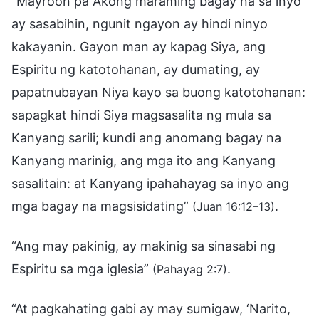
“Mayroon pa Akong maraming bagay na sa inyo
ay sasabihin, ngunit ngayon ay hindi ninyo
kakayanin. Gayon man ay kapag Siya, ang
Espiritu ng katotohanan, ay dumating, ay
papatnubayan Niya kayo sa buong katotohanan:
sapagkat hindi Siya magsasalita ng mula sa
Kanyang sarili; kundi ang anomang bagay na
Kanyang marinig, ang mga ito ang Kanyang
sasalitain: at Kanyang ipahahayag sa inyo ang
mga bagay na magsisidating”
.
(Juan 16:12–13)
“Ang may pakinig, ay makinig sa sinasabi ng
Espiritu sa mga iglesia”
.
(Pahayag 2:7)
“At pagkahating gabi ay may sumigaw, ‘Narito,