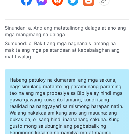
Sinundan:
a. Ano ang matatalinong dalaga at ano ang
mga mangmang na dalaga
Sumunod:
c. Bakit ang mga nagnanais lamang na
makita ang mga palatandaan at kababalaghan ang
matitiwalag
Habang patuloy na dumarami ang mga sakuna,
nagsisimulang matanto ng parami nang paraming
tao na ang mga propesiya sa Bibliya ay hindi mga
gawa-gawang kuwento lamang, kundi isang
realidad na nangyayari sa mismong harapan natin.
Walang nakakaalam kung ano ang mauuna: ang
bukas ba, o isang hindi inaasahang sakuna. Kung
gusto mong salubungin ang pagbabalik ng
Panginoon kasama ng pamilya mo at maging