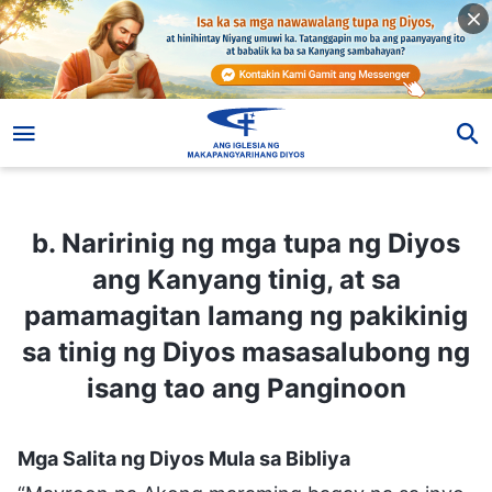
b. Naririnig ng mga tupa ng Diyos ang Kanyang tinig, at sa pamamagitan lamang ng pakikinig sa tinig ng Diyos masasalubong ng isang tao ang Panginoon
b. Naririnig ng mga tupa ng Diyos
ang Kanyang tinig, at sa
pamamagitan lamang ng pakikinig
sa tinig ng Diyos masasalubong ng
isang tao ang Panginoon
Mga Salita ng Diyos Mula sa Bibliya