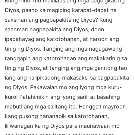
Kung hindi mo makilatis ang mga pagbigkas ng
Diyos, paano ka magiging karapat-dapat na
saksihan ang pagpapakita ng Diyos? Kung
saanman nagpapakita ang Diyos, doon
ipapahayag ang katotohanan, at naroon ang
tinig ng Diyos. Tanging ang mga nagagawang
tanggapin ang katotohanan ang makakarinig sa
tinig ng Diyos, at tanging ang mga ganitong tao
lang ang kalipikadong makasaksi sa pagpapakita
ng Diyos. Pakawalan mo ang iyong mga kuru-
kuro! Patahimikin ang iyong sarili at basahing
mabuti ang mga salitang ito. Hangga’t mayroon
kang pusong nananabik sa katotohanan,
liliwanagan ka ng Diyos para maunawaan mo