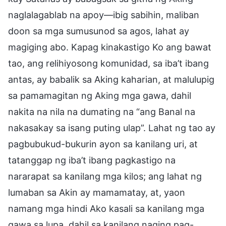
naglalagablab na apoy—ibig sabihin, maliban
doon sa mga sumusunod sa agos, lahat ay
magiging abo. Kapag kinakastigo Ko ang bawat
tao, ang relihiyosong komunidad, sa iba’t ibang
antas, ay babalik sa Aking kaharian, at malulupig
sa pamamagitan ng Aking mga gawa, dahil
nakita na nila na dumating na “ang Banal na
nakasakay sa isang puting ulap”. Lahat ng tao ay
pagbubukud-bukurin ayon sa kanilang uri, at
tatanggap ng iba’t ibang pagkastigo na
nararapat sa kanilang mga kilos; ang lahat ng
lumaban sa Akin ay mamamatay, at, yaon
namang mga hindi Ako kasali sa kanilang mga
gawa sa lupa, dahil sa kanilang naging pag-