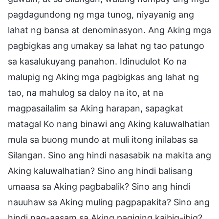
pagdagundong ng mga tunog, niyayanig ang
lahat ng bansa at denominasyon. Ang Aking mga
pagbigkas ang umakay sa lahat ng tao patungo
sa kasalukuyang panahon. Idinudulot Ko na
malupig ng Aking mga pagbigkas ang lahat ng
tao, na mahulog sa daloy na ito, at na
magpasailalim sa Aking harapan, sapagkat
matagal Ko nang binawi ang Aking kaluwalhatian
mula sa buong mundo at muli itong inilabas sa
Silangan. Sino ang hindi nasasabik na makita ang
Aking kaluwalhatian? Sino ang hindi balisang
umaasa sa Aking pagbabalik? Sino ang hindi
nauuhaw sa Aking muling pagpapakita? Sino ang
hindi nag-aasam sa Aking pagiging kaibig-ibig?