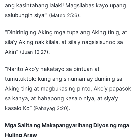
ang kasintahang lalaki! Magsilabas kayo upang
salubungin siya’”
.
(Mateo 25:6)
“Dinirinig ng Aking mga tupa ang Aking tinig, at
sila’y Aking nakikilala, at sila’y nagsisisunod sa
Akin”
.
(Juan 10:27)
“Narito Ako’y nakatayo sa pintuan at
tumutuktok: kung ang sinuman ay duminig sa
Aking tinig at magbukas ng pinto, Ako’y papasok
sa kanya, at hahapong kasalo niya, at siya’y
kasalo Ko”
.
(Pahayag 3:20)
Mga Salita ng Makapangyarihang Diyos ng mga
Huling Araw