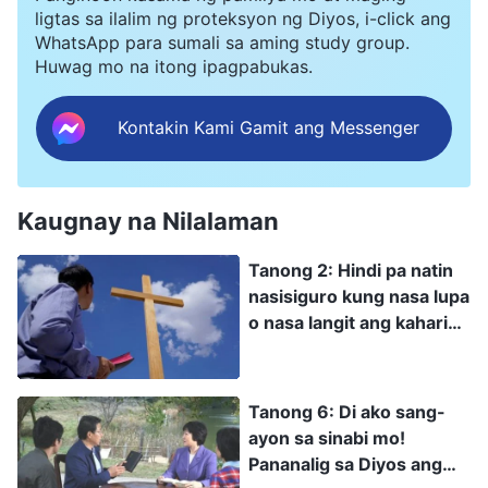
ligtas sa ilalim ng proteksyon ng Diyos, i-click ang
WhatsApp para sumali sa aming study group.
Huwag mo na itong ipagpabukas.
Kontakin Kami Gamit ang Messenger
Kaugnay na Nilalaman
Tanong 2: Hindi pa natin
nasisiguro kung nasa lupa
o nasa langit ang kaharian
ng Diyos. Maraming
beses nang nagsalita ang
Panginoong Jesus ng
Tanong 6: Di ako sang-
“malapit na ang kaharian
ayon sa sinabi mo!
ng langit” at “Dumarating
Pananalig sa Diyos ang
ang kaharian ng langit.”