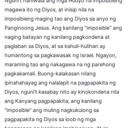
Nguni’t naniwala ang mga Hudyo na imposibleng
magawa ito ng Diyos, at inisip nila na
imposibleng maging tao ang Diyos sa anyo ng
Panginoong Jesus. Ang kanilang “imposible” ang
naging batayan ng kanilang pagkondena at
paglaban sa Diyos, at sa kahuli-hulihan ay
humantong sa pagkawasak ng Israel. Ngayon,
maraming tao ang nakagawa na ng parehong
pagkakamali. Buong-kalakasan nilang
ipinahahayag ang nalalapit na pagpapakita ng
Diyos, nguni’t kasabay nito ay kinokondena nila
ang Kanyang pagpapakita; ang kanilang
“imposible” ang muling nagkukulong sa
pagpapakita ng Diyos sa loob ng mga