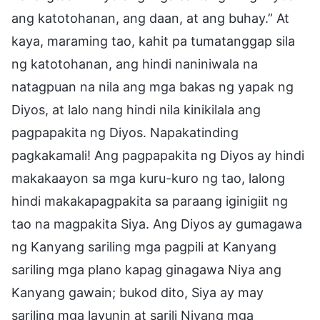
ang katotohanan, ang daan, at ang buhay.” At
kaya, maraming tao, kahit pa tumatanggap sila
ng katotohanan, ang hindi naniniwala na
natagpuan na nila ang mga bakas ng yapak ng
Diyos, at lalo nang hindi nila kinikilala ang
pagpapakita ng Diyos. Napakatinding
pagkakamali! Ang pagpapakita ng Diyos ay hindi
makakaayon sa mga kuru-kuro ng tao, lalong
hindi makakapagpakita sa paraang iginigiit ng
tao na magpakita Siya. Ang Diyos ay gumagawa
ng Kanyang sariling mga pagpili at Kanyang
sariling mga plano kapag ginagawa Niya ang
Kanyang gawain; bukod dito, Siya ay may
sariling mga layunin at sarili Niyang mga