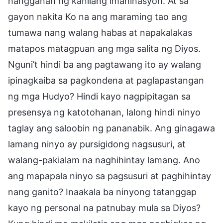
hangganan ng kanilang imahinasyon. At sa
gayon nakita Ko na ang maraming tao ang
tumawa nang walang habas at napakalakas
matapos matagpuan ang mga salita ng Diyos.
Nguni’t hindi ba ang pagtawang ito ay walang
ipinagkaiba sa pagkondena at paglapastangan
ng mga Hudyo? Hindi kayo nagpipitagan sa
presensya ng katotohanan, lalong hindi ninyo
taglay ang saloobin ng pananabik. Ang ginagawa
lamang ninyo ay pursigidong nagsusuri, at
walang-pakialam na naghihintay lamang. Ano
ang mapapala ninyo sa pagsusuri at paghihintay
nang ganito? Inaakala ba ninyong tatanggap
kayo ng personal na patnubay mula sa Diyos?