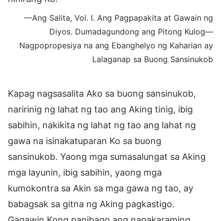
—Ang Salita, Vol. I. Ang Pagpapakita at Gawain ng
Diyos. Dumadagundong ang Pitong Kulog—
Nagpopropesiya na ang Ebanghelyo ng Kaharian ay
Lalaganap sa Buong Sansinukob
Kapag nagsasalita Ako sa buong sansinukob,
naririnig ng lahat ng tao ang Aking tinig, ibig
sabihin, nakikita ng lahat ng tao ang lahat ng
gawa na isinakatuparan Ko sa buong
sansinukob. Yaong mga sumasalungat sa Aking
mga layunin, ibig sabihin, yaong mga
kumokontra sa Akin sa mga gawa ng tao, ay
babagsak sa gitna ng Aking pagkastigo.
Gagawin Kong panibago ang napakaraming