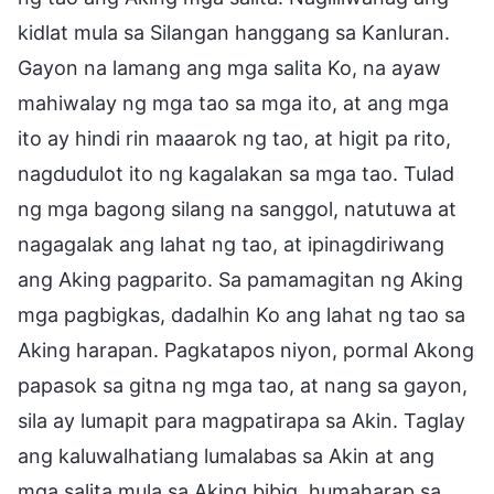
kidlat mula sa Silangan hanggang sa Kanluran.
Gayon na lamang ang mga salita Ko, na ayaw
mahiwalay ng mga tao sa mga ito, at ang mga
ito ay hindi rin maaarok ng tao, at higit pa rito,
nagdudulot ito ng kagalakan sa mga tao. Tulad
ng mga bagong silang na sanggol, natutuwa at
nagagalak ang lahat ng tao, at ipinagdiriwang
ang Aking pagparito. Sa pamamagitan ng Aking
mga pagbigkas, dadalhin Ko ang lahat ng tao sa
Aking harapan. Pagkatapos niyon, pormal Akong
papasok sa gitna ng mga tao, at nang sa gayon,
sila ay lumapit para magpatirapa sa Akin. Taglay
ang kaluwalhatiang lumalabas sa Akin at ang
mga salita mula sa Aking bibig, humaharap sa