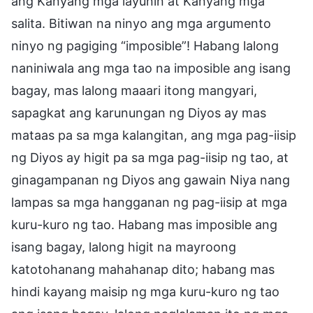
ang Kanyang mga layunin at Kanyang mga
salita. Bitiwan na ninyo ang mga argumento
ninyo ng pagiging “imposible”! Habang lalong
naniniwala ang mga tao na imposible ang isang
bagay, mas lalong maaari itong mangyari,
sapagkat ang karunungan ng Diyos ay mas
mataas pa sa mga kalangitan, ang mga pag-iisip
ng Diyos ay higit pa sa mga pag-iisip ng tao, at
ginagampanan ng Diyos ang gawain Niya nang
lampas sa mga hangganan ng pag-iisip at mga
kuru-kuro ng tao. Habang mas imposible ang
isang bagay, lalong higit na mayroong
katotohanang mahahanap dito; habang mas
hindi kayang maisip ng mga kuru-kuro ng tao