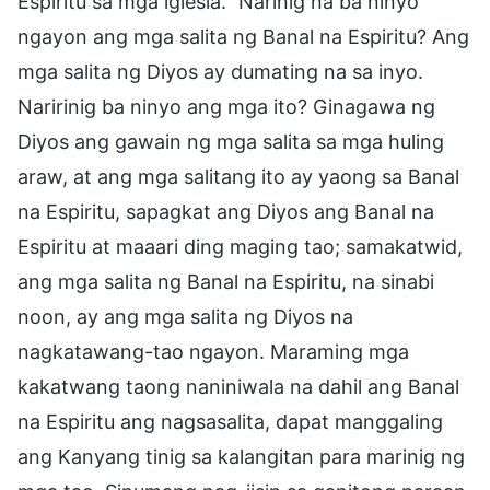
Espiritu sa mga iglesia.” Narinig na ba ninyo
ngayon ang mga salita ng Banal na Espiritu? Ang
mga salita ng Diyos ay dumating na sa inyo.
Naririnig ba ninyo ang mga ito? Ginagawa ng
Diyos ang gawain ng mga salita sa mga huling
araw, at ang mga salitang ito ay yaong sa Banal
na Espiritu, sapagkat ang Diyos ang Banal na
Espiritu at maaari ding maging tao; samakatwid,
ang mga salita ng Banal na Espiritu, na sinabi
noon, ay ang mga salita ng Diyos na
nagkatawang-tao ngayon. Maraming mga
kakatwang taong naniniwala na dahil ang Banal
na Espiritu ang nagsasalita, dapat manggaling
ang Kanyang tinig sa kalangitan para marinig ng