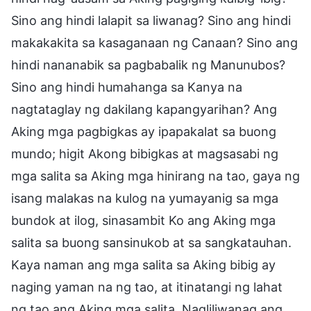
Sino ang hindi lalapit sa liwanag? Sino ang hindi
makakakita sa kasaganaan ng Canaan? Sino ang
hindi nananabik sa pagbabalik ng Manunubos?
Sino ang hindi humahanga sa Kanya na
nagtataglay ng dakilang kapangyarihan? Ang
Aking mga pagbigkas ay ipapakalat sa buong
mundo; higit Akong bibigkas at magsasabi ng
mga salita sa Aking mga hinirang na tao, gaya ng
isang malakas na kulog na yumayanig sa mga
bundok at ilog, sinasambit Ko ang Aking mga
salita sa buong sansinukob at sa sangkatauhan.
Kaya naman ang mga salita sa Aking bibig ay
naging yaman na ng tao, at itinatangi ng lahat
ng tao ang Aking mga salita. Nagliliwanag ang