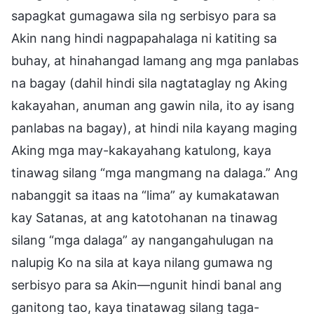
sapagkat gumagawa sila ng serbisyo para sa
Akin nang hindi nagpapahalaga ni katiting sa
buhay, at hinahangad lamang ang mga panlabas
na bagay (dahil hindi sila nagtataglay ng Aking
kakayahan, anuman ang gawin nila, ito ay isang
panlabas na bagay), at hindi nila kayang maging
Aking mga may-kakayahang katulong, kaya
tinawag silang “mga mangmang na dalaga.” Ang
nabanggit sa itaas na “lima” ay kumakatawan
kay Satanas, at ang katotohanan na tinawag
silang “mga dalaga” ay nangangahulugan na
nalupig Ko na sila at kaya nilang gumawa ng
serbisyo para sa Akin—ngunit hindi banal ang
ganitong tao, kaya tinatawag silang taga-