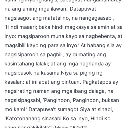
na ang aming mga ilawan.’ Datapuwat
nagsisagot ang matatalino, na nangagsasabi,
‘Hindi maaari; baka hindi magkasya sa amin at sa
inyo: magsiparoon muna kayo sa nagbebenta, at
magsibili kayo ng para sa inyo.’ At habang sila ay
nagsisiparoon sa pagbili, ay dumating ang
kasintahang lalaki; at ang mga naghanda ay
nagsipasok na kasama Niya sa piging ng
kasalan: at inilapat ang pintuan. Pagkatapos ay
nagsirating naman ang mga ibang dalaga, na
nagsisipagsabi, ‘Panginoon, Panginoon, buksan
mo kami.’ Datapuwa’t sumagot Siya at sinabi,
‘Katotohanang sinasabi Ko sa inyo, Hindi Ko
kayo nangakikilala’”
.
(Mateo 25:1–12)