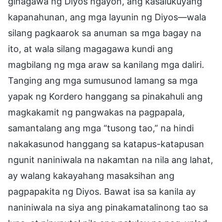
ginagawa ng Diyos ngayon, ang kasalukuyang
kapanahunan, ang mga layunin ng Diyos—wala
silang pagkaarok sa anuman sa mga bagay na
ito, at wala silang magagawa kundi ang
magbilang ng mga araw sa kanilang mga daliri.
Tanging ang mga sumusunod lamang sa mga
yapak ng Kordero hanggang sa pinakahuli ang
magkakamit ng pangwakas na pagpapala,
samantalang ang mga “tusong tao,” na hindi
nakakasunod hanggang sa katapus-katapusan
ngunit naniniwala na nakamtan na nila ang lahat,
ay walang kakayahang masaksihan ang
pagpapakita ng Diyos. Bawat isa sa kanila ay
naniniwala na siya ang pinakamatalinong tao sa