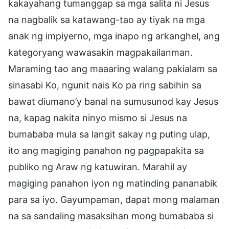
kakayahang tumanggap sa mga salita ni Jesus
na nagbalik sa katawang-tao ay tiyak na mga
anak ng impiyerno, mga inapo ng arkanghel, ang
kategoryang wawasakin magpakailanman.
Maraming tao ang maaaring walang pakialam sa
sinasabi Ko, ngunit nais Ko pa ring sabihin sa
bawat diumano’y banal na sumusunod kay Jesus
na, kapag nakita ninyo mismo si Jesus na
bumababa mula sa langit sakay ng puting ulap,
ito ang magiging panahon ng pagpapakita sa
publiko ng Araw ng katuwiran. Marahil ay
magiging panahon iyon ng matinding pananabik
para sa iyo. Gayumpaman, dapat mong malaman
na sa sandaling masaksihan mong bumababa si