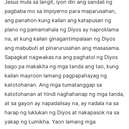
Jesus mula sa langit, iyon din ang sandali ng
pagbaba mo sa impiyerno para maparusahan,
ang panahon kung kailan ang katapusan ng
plano ng pamamahala ng Diyos ay naproklama
na, at kung kailan ginagantimpalaan ng Diyos
ang mabubuti at pinarurusahan ang masasama.
Sapagkat nagwakas na ang paghatol ng Diyos
bago pa makakita ng mga tanda ang tao, kung
kailan mayroon lamang pagpapahayag ng
katotohanan. Ang mga tumatanggap sa
katotohanan at hindi naghahanap ng mga tanda,
at sa gayon ay napadalisay na, ay nadala na sa
harap ng luklukan ng Diyos at nakapasok na sa
yakap ng Lumikha. Yaon lamang mga