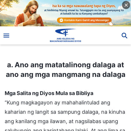
a. Ano ang matatalinong dalaga at ano ang mga mangmang na dalaga
a. Ano ang matatalinong dalaga at
ano ang mga mangmang na dalaga
Mga Salita ng Diyos Mula sa Bibliya
“Kung magkagayon ay mahahalintulad ang
kaharian ng langit sa sampung dalaga, na kinuha
ang kanilang mga ilawan, at nagsilabas upang
salubungin ang kasintahang lalaki. At ang lima sa