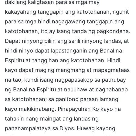
dakilang kaligtasan para sa mga may
kakayahang tanggapin ang katotohanan, ngunit
para sa mga hindi nagagawang tanggapin ang
katotohanan, ito ay isang tanda ng pagkondena.
Dapat ninyong piliin ang sarili ninyong landas, at
hindi ninyo dapat lapastanganin ang Banal na
Espiritu at tanggihan ang katotohanan. Hindi
kayo dapat maging mangmang at mapagmataas
na tao, kundi isang nagpapasakop sa patnubay
ng Banal na Espiritu at nauuhaw at naghahanap
sa katotohanan; sa ganitong paraan lamang
kayo makikinabang. Pinapayuhan Ko kayo na
tahakin nang maingat ang landas ng
pananampalataya sa Diyos. Huwag kayong