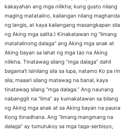
kakayahan ang mga nilikha; kung gusto nilang
maging matatalino, kailangan nilang maghanda
ng langis, at kaya kailangang masangkapan sila
ng Aking mga salita.) Kinakatawan ng “limang
matatalinong dalaga” ang Aking mga anak at
Aking bayan sa lahat ng mga tao na Aking
nilikha. Tinatawag silang “mga dalaga” dahil
bagama’t isinilang sila sa lupa, natamo Ko pa rin
sila; maaari silang matawag na banal, kaya
tinatawag silang “mga dalaga.” Ang naunang
nabanggit na “lima” ay kumakatawan sa bilang
ng Aking mga anak at sa Aking bayan na pauna
Kong itinadhana. Ang “limang mangmang na
dalaga” ay tumutukoy sa mga taga-serbisyo,