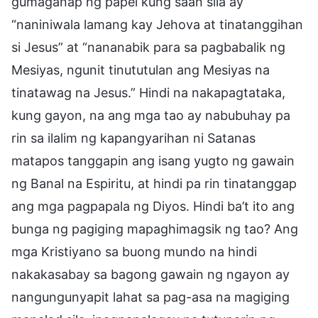
gumaganap ng papel kung saan sila ay
“naniniwala lamang kay Jehova at tinatanggihan
si Jesus” at “nananabik para sa pagbabalik ng
Mesiyas, ngunit tinututulan ang Mesiyas na
tinatawag na Jesus.” Hindi na nakapagtataka,
kung gayon, na ang mga tao ay nabubuhay pa
rin sa ilalim ng kapangyarihan ni Satanas
matapos tanggapin ang isang yugto ng gawain
ng Banal na Espiritu, at hindi pa rin tinatanggap
ang mga pagpapala ng Diyos. Hindi ba’t ito ang
bunga ng pagiging mapaghimagsik ng tao? Ang
mga Kristiyano sa buong mundo na hindi
nakakasabay sa bagong gawain ng ngayon ay
nangungunyapit lahat sa pag-asa na magiging