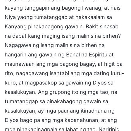
kayang tanggapin ang bagong liwanag, at nais
Niya yaong tumatanggap at nakakaalam sa
Kanyang pinakabagong gawain. Bakit sinasabi
na dapat kang maging isang malinis na birhen?
Nagagawa ng isang malinis na birhen na
hangarin ang gawain ng Banal na Espiritu at
maunawaan ang mga bagong bagay, at higit pa
rito, nagagawang isantabi ang mga dating kuru-
kuro, at magpasakop sa gawain ng Diyos sa
kasalukuyan. Ang grupong ito ng mga tao, na
tumatanggap sa pinakabagong gawain sa
kasalukuyan, ay mga paunang itinadhana ng
Diyos bago pa ang mga kapanahunan, at ang
mga pinakapinagpala sa lahat ng tao. Naririnig