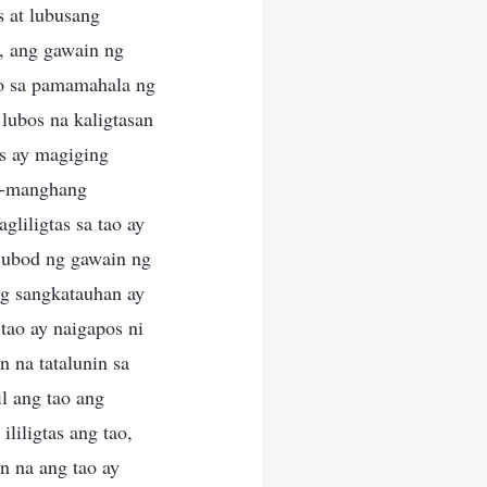
s at lubusang
a, ang gawain ng
to sa pamamahala ng
lubos na kaligtasan
as ay magiging
ha-manghang
liligtas sa tao ay
g ubod ng gawain ng
ng sangkatauhan ay
tao ay naigapos ni
 na tatalunin sa
l ang tao ang
iligtas ang tao,
n na ang tao ay