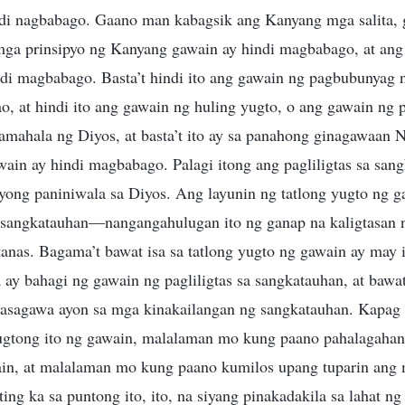
indi nagbabago. Gaano man kabagsik ang Kanyang mga salita
mga prinsipyo ng Kanyang gawain ay hindi magbabago, at an
indi magbabago. Basta’t hindi ito ang gawain ng pagbubunyag 
ao, at hindi ito ang gawain ng huling yugto, o ang gawain ng
mahala ng Diyos, at basta’t ito ay sa panahong ginagawaan N
in ay hindi magbabago. Palagi itong ang pagliligtas sa sang
yong paniniwala sa Diyos. Ang layunin ng tatlong yugto ng g
 sangkatauhan—nangangahulugan ito ng ganap na kaligtasan n
anas. Bagama’t bawat isa sa tatlong yugto ng gawain ay may i
 ay bahagi ng gawain ng pagliligtas sa sangkatauhan, at bawa
sinasagawa ayon sa mga kinakailangan ng sangkatauhan. Kapa
yugtong ito ng gawain, malalaman mo kung paano pahalagaha
in, at malalaman mo kung paano kumilos upang tuparin ang 
ng ka sa puntong ito, ito, na siyang pinakadakila sa lahat ng