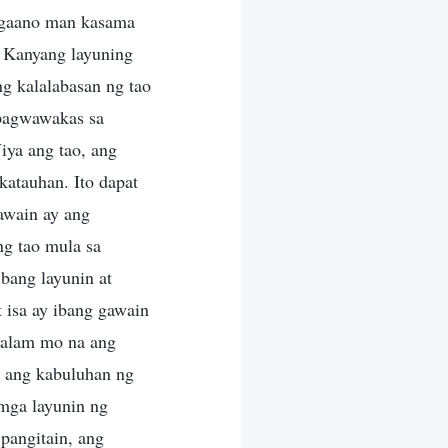
, gaano man kasama
g Kanyang layuning
ng kalalabasan ng tao
 pagwawakas sa
iya ang tao, ang
katauhan. Ito dapat
awain ay ang
g tao mula sa
bang layunin at
t isa ay ibang gawain
g alam mo na ang
n ang kabuluhan ng
mga layunin ng
 pangitain, ang