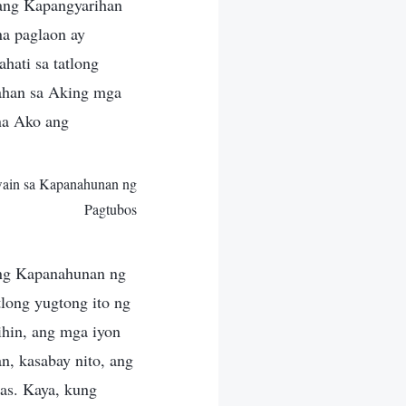
sang Kapangyarihan
na paglaon ay
hati sa tatlong
ahan sa Aking mga
na Ako ang
wain sa Kapanahunan ng
Pagtubos
ang Kapanahunan ng
long yugtong ito ng
ihin, ang mga iyon
n, kasabay nito, ang
as. Kaya, kung