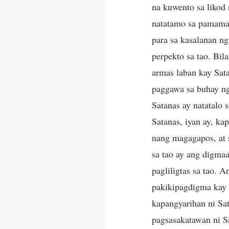
na kuwento sa likod
natatamo sa pamamag
para sa kasalanan ng
perpekto sa tao. Bi
armas laban kay Sata
paggawa sa buhay ng 
Satanas ay natatalo 
Satanas, iyan ay, ka
nang magagapos, at s
sa tao ay ang digma
pagliligtas sa tao. 
pakikipagdigma kay S
kapangyarihan ni Sa
pagsasakatawan ni 