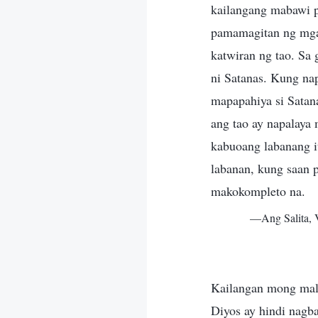
kailangang mabawi p
pamamagitan ng mga 
katwiran ng tao. Sa
ni Satanas. Kung na
mapapahiya si Satana
ang tao ay napalaya
kabuoang labanang it
labanan, kung saan 
makokompleto na.
—Ang Salita, 
Kailangan mong mal
Diyos ay hindi nagb