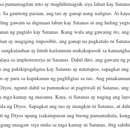
 sa pamamagitan nito ay maghihimagsik siya laban kay Satana
 Sa ganitong paraan, ang tao ay ganap nang naligtas. At kay
uling gawain sa digmaan laban kay Satanas at ang huling yug
anan ng pagtalo kay Satanas. Kung wala ang gawaing ito, ang 
ihan ay magiging imposible, ang ganap na pagkatalo ni Satan
ng sangkatauhan ay hindi kailanman makakapasok sa kamang
aya sa impluwensiya ni Satanas. Dahil dito, ang gawain ng pag
o ang pakikipagdigma kay Satanas ay natatapos, sapagkat an
 ay para sa kapakanan ng pagliligtas sa tao. Ang pinakauna
yos, ngunit dahil sa panunukso at pagtiwali ni Satanas, ang 
sa mga kamay ng masama. Kaya, si Satanas ay naging ang layon
a ng Diyos. Sapagkat ang tao ay inangkin ni Satanas, at dahi
t ng Diyos upang isakatuparan ang buong pamamahala, kung il
ngang maagaw siya mula sa mga kamay ni Satanas, ibig sabihi