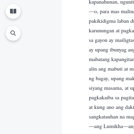
kapanahunan, ngunit
—o, para mas malina
pakikidigma laban di
karunungan at pagkam
sa gayon ay mailigta
ay upang ibunyag an
mabatang kapangitan 
alin ang mabuti at 
ng bagay, upang mak
siyang masama, at u
pagkakaiba sa pagit
at kung ano ang dak
sangkatauhan na mag
—ang Lumikha—ang n