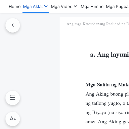
Home
Mga Aklat
Mga Video
Mga Himno
Mga Pagba
Ang mga Katotohanang Realidad na D
a Ito
a. Ang layun
Mga Salita ng Mak
Ang Aking buong pl
ng tatlong yugto, o
ng Biyaya (na siya 
araw. Ang Aking gaw