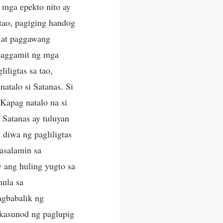
 mga epekto nito ay
tao, pagiging handog
, at paggawang
 paggamit ng mga
iligtas sa tao,
atalo si Satanas. Si
 Kapag natalo na si
i Satanas ay tuluyan
 diwa ng pagliligtas
asalamin sa
y ang huling yugto sa
mula sa
agbabalik ng
kasunod ng paglupig