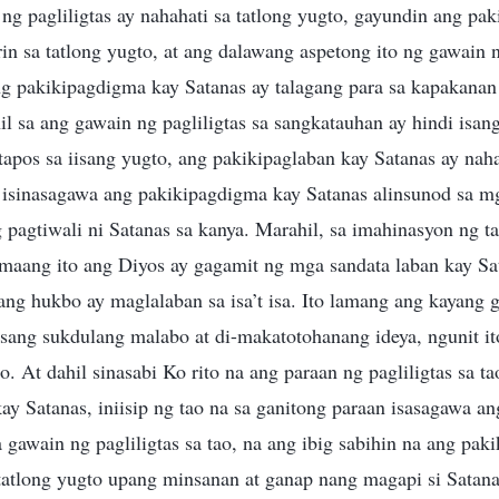
g pagliligtas ay nahahati sa tatlong yugto, gayundin ang pa
rin sa tatlong yugto, at ang dalawang aspetong ito ng gawain 
g pakikipagdigma kay Satanas ay talagang para sa kapakanan 
il sa ang gawain ng pagliligtas sa sangkatauhan ay hindi isan
apos sa iisang yugto, ang pakikipaglaban kay Satanas ay naha
t isinasagawa ang pakikipagdigma kay Satanas alinsunod sa 
g pagtiwali ni Satanas sa kanya. Marahil, sa imahinasyon ng ta
gmaang ito ang Diyos ay gagamit ng mga sandata laban kay Sa
ng hukbo ay maglalaban sa isa’t isa. Ito lamang ang kayang 
y isang sukdulang malabo at di-makatotohanang ideya, ngunit i
o. At dahil sinasabi Ko rito na ang paraan ng pagliligtas sa 
y Satanas, iniisip ng tao na sa ganitong paraan isasagawa a
 gawain ng pagliligtas sa tao, na ang ibig sabihin na ang pa
 tatlong yugto upang minsanan at ganap nang magapi si Satan