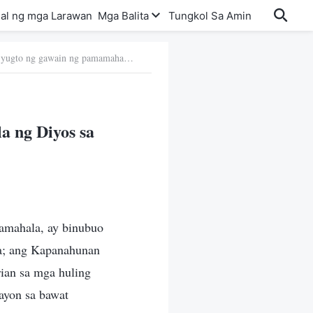
al ng mga Larawan
Mga Balita
Tungkol Sa Amin
a. Ang layunin ng tatlong yugto ng gawain ng pamamahala ng Diyos sa sangkatauhan
a ng Diyos sa
amahala, ay binubuo
la; ang Kapanahunan
ian sa mga huling
ayon sa bawat