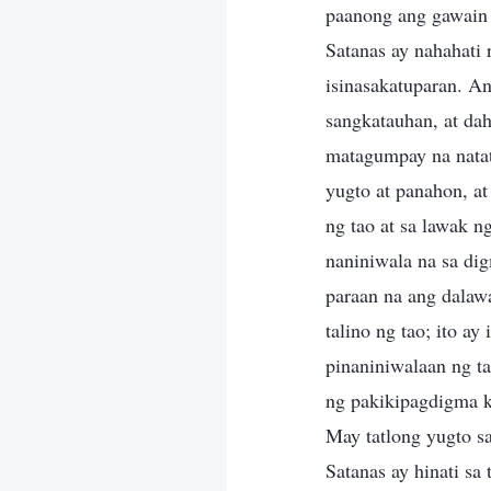
paanong ang gawain n
Satanas ay nahahati 
isinasakatuparan. An
sangkatauhan, at dah
matagumpay na natat
yugto at panahon, a
ng tao at sa lawak n
naniniwala na sa di
paraan na ang dalawa
talino ng tao; ito a
pinaniniwalaan ng ta
ng pakikipagdigma ka
May tatlong yugto sa
Satanas ay hinati sa