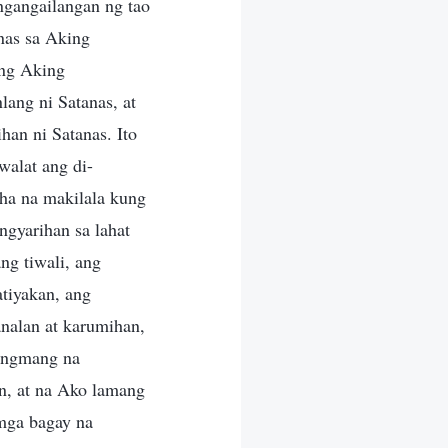
ngangailangan ng tao
nas sa Aking
ang Aking
lang ni Satanas, at
han ni Satanas. Ito
walat ang di-
kha na makilala kung
gyarihan sa lahat
ng tiwali, ang
atiyakan, ang
analan at karumihan,
mangmang na
n, at na Ako lamang
mga bagay na