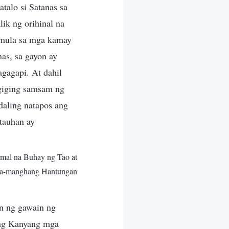
talo si Satanas sa
ik ng orihinal na
i mula sa mga kamay
as, sa gayon ay
agagapi. At dahil
agiging samsam ng
daling natapos ang
tauhan ay
mal na Buhay ng Tao at
ha-manghang Hantungan
n ng gawain ng
ang Kanyang mga