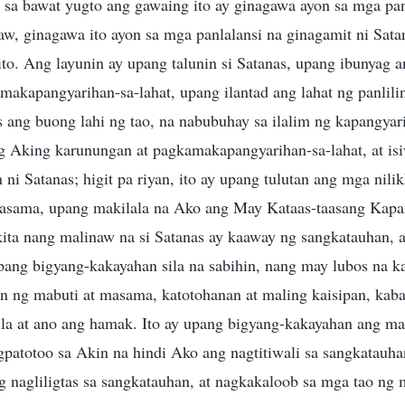
 sa bawat yugto ang gawaing ito ay ginagawa ayon sa mga pa
w, ginagawa ito ayon sa mga panlalansi na ginagamit ni Sata
to. Ang layunin ay upang talunin si Satanas, upang ibunyag 
akapangyarihan-sa-lahat, upang ilantad ang lahat ng panlilin
s ang buong lahi ng tao, na nabubuhay sa ilalim ng kapangyari
g Aking karunungan at pagkamakapangyarihan-sa-lahat, at isi
ni Satanas; higit pa riyan, ito ay upang tulutan ang mga nili
masama, upang makilala na Ako ang May Kataas-taasang Kapan
ita nang malinaw na si Satanas ay kaaway ng sangkatauhan, a
pang bigyang-kakayahan sila na sabihin, nang may lubos na k
an ng mabuti at masama, katotohanan at maling kaisipan, kab
ila at ano ang hamak. Ito ay upang bigyang-kakayahan ang 
patotoo sa Akin na hindi Ako ang nagtitiwali sa sangkatauha
agliligtas sa sangkatauhan, at nagkakaloob sa mga tao ng 