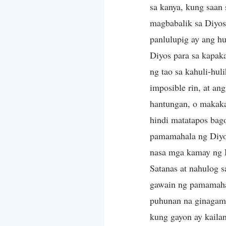
sa kanya, kung saan
magbabalik sa Diyos.
panlulupig ay ang h
Diyos para sa kapak
ng tao sa kahuli-hul
imposible rin, at a
hantungan, o makakal
hindi matatapos bag
pamamahala ng Diyos
nasa mga kamay ng Di
Satanas at nahulog 
gawain ng pamamahal
puhunan na ginagami
kung gayon ay kaila