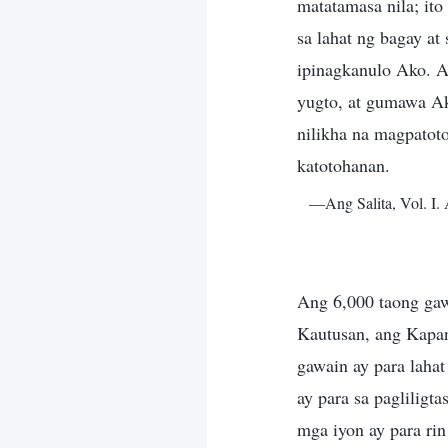
matatamasa nila; it
sa lahat ng bagay at
ipinagkanulo Ako. A
yugto, at gumawa A
nilikha na magpatot
katotohanan.
—Ang Salita, Vol. I
Ang 6,000 taong gaw
Kautusan, ang Kapan
gawain ay para lahat
ay para sa pagliligt
mga iyon ay para ri