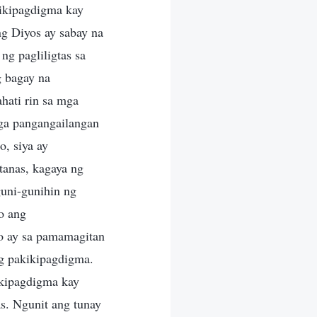
kikipagdigma kay
ng Diyos ay sabay na
ng pagliligtas sa
g bagay na
hati rin sa mga
mga pangangailangan
o, siya ay
tanas, kagaya ng
guni-gunihin ng
to ang
tao ay sa pamamagitan
ng pakikipagdigma.
kikipagdigma kay
as. Ngunit ang tunay