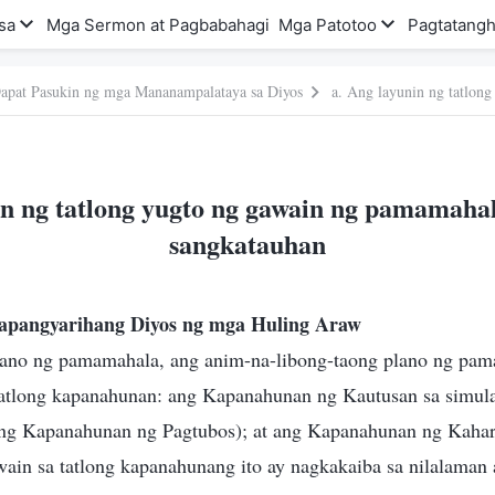
sa
Mga Sermon at Pagbabahagi
Mga Patotoo
Pagtatangh
apat Pasukin ng mga Mananampalataya sa Diyos
in ng tatlong yugto ng gawain ng pamamahal
sangkatauhan
apangyarihang Diyos ng mga Huling Araw
ano ng pamamahala, ang anim-na-libong-taong plano ng pam
 tatlong kapanahunan: ang Kapanahunan ng Kautusan sa simu
ring Kapanahunan ng Pagtubos); at ang Kapanahunan ng Kahar
ain sa tatlong kapanahunang ito ay nagkakaiba sa nilalaman 