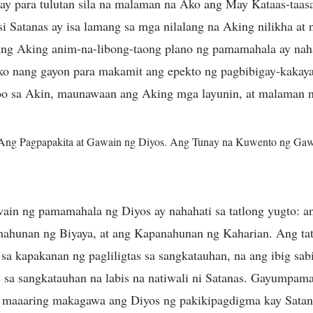
o ay para tulutan sila na malaman na Ako ang May Kataas-taa
 si Satanas ay isa lamang sa mga nilalang na Aking nilikha at 
ng Aking anim-na-libong-taong plano ng pamamahala ay naha
ko nang gayon para makamit ang epekto ng pagbibigay-kakay
oo sa Akin, maunawaan ang Aking mga layunin, at malaman 
. Ang Pagpapakita at Gawain ng Diyos. Ang Tunay na Kuwento ng Ga
ain ng pamamahala ng Diyos ay nahahati sa tatlong yugto: 
ahunan ng Biyaya, at ang Kapanahunan ng Kaharian. Ang tat
 sa kapakanan ng pagliligtas sa sangkatauhan, na ang ibig sab
as sa sangkatauhan na labis na natiwali ni Satanas. Gayumpama
n maaaring makagawa ang Diyos ng pakikipagdigma kay Satan