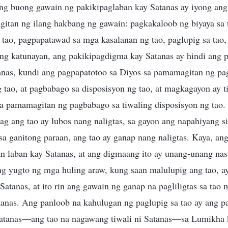
 ng buong gawain ng pakikipaglaban kay Satanas ay iyong ang
itan ng ilang hakbang ng gawain: pagkakaloob ng biyaya sa 
 tao, pagpapatawad sa mga kasalanan ng tao, paglupig sa tao
lang katunayan, ang pakikipagdigma kay Satanas ay hindi ang
nas, kundi ang pagpapatotoo sa Diyos sa pamamagitan ng pagl
tao, at pagbabago sa disposisyon ng tao, at magkagayon ay tin
sa pamamagitan ng pagbabago sa tiwaling disposisyon ng tao.
pag ang tao ay lubos nang naligtas, sa gayon ang napahiyang s
a ganitong paraan, ang tao ay ganap nang naligtas. Kaya, ang
an laban kay Satanas, at ang digmaang ito ay unang-unang nas
Ang yugto ng mga huling araw, kung saan malulupig ang tao, a
atanas, at ito rin ang gawain ng ganap na pagliligtas sa tao 
tanas. Ang panloob na kahulugan ng paglupig sa tao ay ang p
Satanas—ang tao na nagawang tiwali ni Satanas—sa Lumikha 