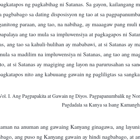
agkatapos ng pagkabihag ni Satanas. Sa gayon, kailangang ma
pagbabago sa dating disposisyon ng tao at sa pagpapanumbal
 ganitong paraan, ang tao, na nabihag, ay maaagaw pang mul
papalaya ang tao mula sa impluwensiya at pagkagapos ni Satan
s, ang tao sa kahuli-hulihan ay mababawi, at si Satanas ay m
 mula sa madilim na impluwensiya ni Satanas, ang tao ang m
o, at si Satanas ay magiging ang layon na parurusahan sa san
pagkatapos nito ang kabuuang gawain ng pagliligtas sa sangka
Vol. I. Ang Pagpapakita at Gawain ng Diyos. Pagpapanumbalik ng Nor
Pagdadala sa Kanya sa Isang Kamang
aman na anuman ang gawaing Kanyang ginagawa, ang layuni
abago, ang puso ng Kanyang gawain ay hindi nagbabago, at 