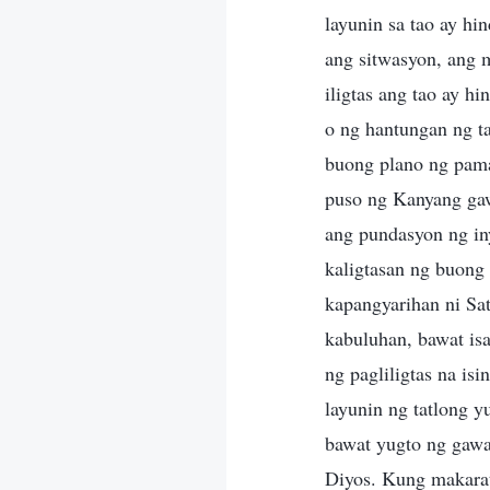
layunin sa tao ay h
ang sitwasyon, ang 
iligtas ang tao ay h
o ng hantungan ng t
buong plano ng pama
puso ng Kanyang gawa
ang pundasyon ng in
kaligtasan ng buong
kapangyarihan ni Sat
kabuluhan, bawat isa
ng pagliligtas na i
layunin ng tatlong 
bawat yugto ng gawa
Diyos. Kung makarati