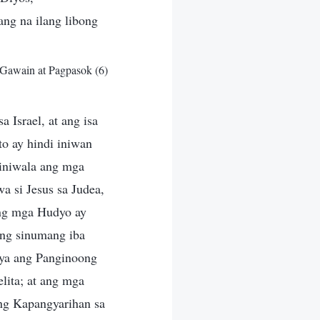
ng na ilang libong
 Gawain at Pagpasok (6)
 Israel, at ang isa
to ay hindi iniwan
niniwala ang mga
a si Jesus sa Judea,
 ng mga Hudyo ay
ng sinumang iba
iya ang Panginoong
lita; at ang mga
ang Kapangyarihan sa