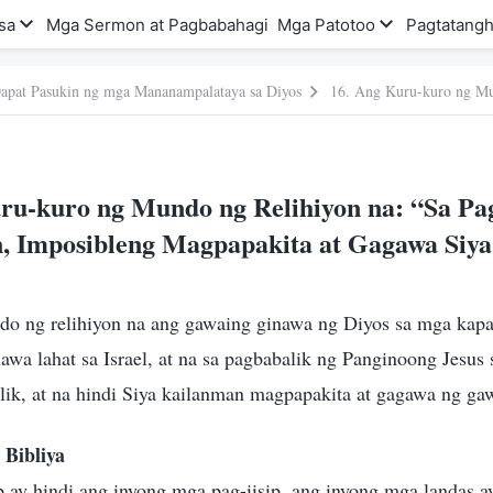
sa
Mga Sermon at Pagbabahagi
Mga Patotoo
Pagtatangh
apat Pasukin ng mga Mananampalataya sa Diyos
ru-kuro ng Mundo ng Relihiyon na: “Sa Pa
, Imposibleng Magpapakita at Gagawa Siya
do ng relihiyon na ang gawaing ginawa ng Diyos sa mga kap
wa lahat sa Israel, at na sa pagbabalik ng Panginoong Jesus 
balik, at na hindi Siya kailanman magpapakita at gagawa ng ga
 Bibliya
 ay hindi ang inyong mga pag-iisip, ang inyong mga landas ay