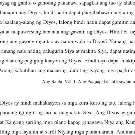
ayag ng ganito o ganoong pananaw, sapagkat ang tao ay ala
 hanapin ang Diyos, hindi natin dapat pangibabawin ang atin
 isaalang-alang ng Diyos, lalong hindi natin dapat gamitin an
dya at mapuwersang labanan ang gawain ng Diyos. Hindi ba ta
nong ang gayong mga tao ay naniniwala sa Diyos? Yamang nan
amang nais nating palugurin Siya at makita Siya, dapat nati
ang daan ng pagiging kaayon ng Diyos. Hindi tayo dapat maki
Anong kabutihan ang maaaring idulot ng gayong mga pagkilo
—Ang Salita, Vol. I. Ang Pagpapakita at Gawain n
Diyos ay hindi makakaayon sa mga kuru-kuro ng tao, lalong 
paraang iginigiit ng tao na magpakita Siya. Ang Diyos ay 
i at Kanyang sariling mga plano kapag ginagawa Niya ang Ka
ariling mga layunin at sarili Niyang mga pamamaraan. Anuma