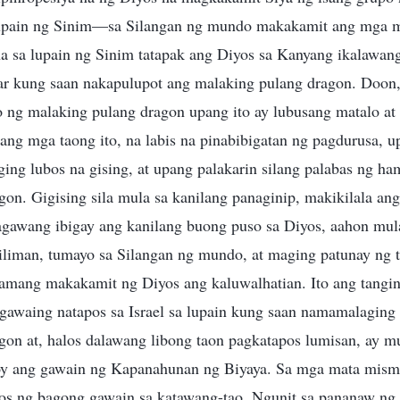
upain ng Sinim—sa Silangan ng mundo makakamit ang mga 
a sa lupain ng Sinim tatapak ang Diyos sa Kanyang ikalawa
ar kung saan nakapulupot ang malaking pulang dragon. Doon
 ng malaking pulang dragon upang ito ay lubusang matalo at
ang mga taong ito, na labis na pinabibigatan ng pagdurusa, u
ing lubos na gising, at upang palakarin silang palabas ng ha
gon. Gigising sila mula sa kanilang panaginip, makikilala an
gawang ibigay ang kanilang buong puso sa Diyos, aahon mul
liman, tumayo sa Silangan ng mundo, at maging patunay ng 
lamang makakamit ng Diyos ang kaluwalhatian. Ito ang tangin
 gawaing natapos sa Israel sa lupain kung saan namamalaging
gon at, halos dalawang libong taon pagkatapos lumisan, ay m
oy ang gawain ng Kapanahunan ng Biyaya. Sa mga mata mism
os ng bagong gawain sa katawang-tao. Ngunit sa pananaw ng