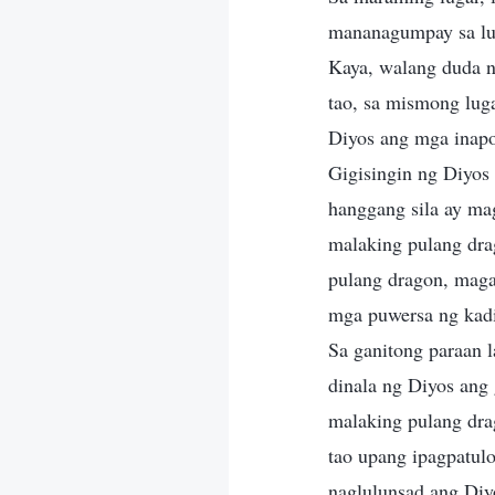
mananagumpay sa l
Kaya, walang duda n
tao, sa mismong lug
Diyos ang mga inapo
Gigisingin ng Diyos 
hanggang sila ay mag
malaking pulang dra
pulang dragon, maga
mga puwersa ng kadi
Sa ganitong paraan 
dinala ng Diyos ang
malaking pulang dra
tao upang ipagpatul
naglulunsad ang Diy