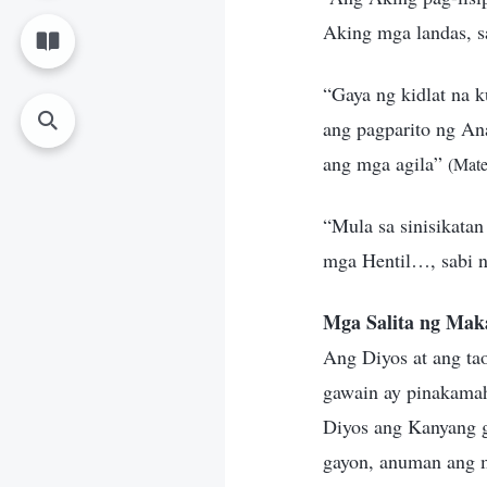
Aking mga landas, s
“Gaya ng kidlat na k
ang pagparito ng An
ang mga agila”
(Mate
“Mula sa sinisikata
mga Hentil…, sabi 
Mga Salita ng Mak
Ang Diyos at ang ta
gawain ay pinakamah
Diyos ang Kanyang g
gayon, anuman ang m