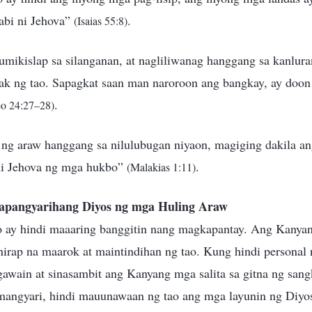
abi ni Jehova”
.
(Isaias 55:8)
umikislap sa silanganan, at nagliliwanag hanggang sa kanlur
ak ng tao. Sapagkat saan man naroroon ang bangkay, ay doon
.
o 24:27–28)
n ng araw hanggang sa nilulubugan niyaon, magiging dakila a
ni Jehova ng mga hukbo”
.
(Malakias 1:11)
apangyarihang Diyos ng mga Huling Araw
o ay hindi maaaring banggitin nang magkapantay. Ang Kanya
irap na maarok at maintindihan ng tao. Kung hindi personal
awain at sinasambit ang Kanyang mga salita sa gitna ng san
angyari, hindi mauunawaan ng tao ang mga layunin ng Diyo