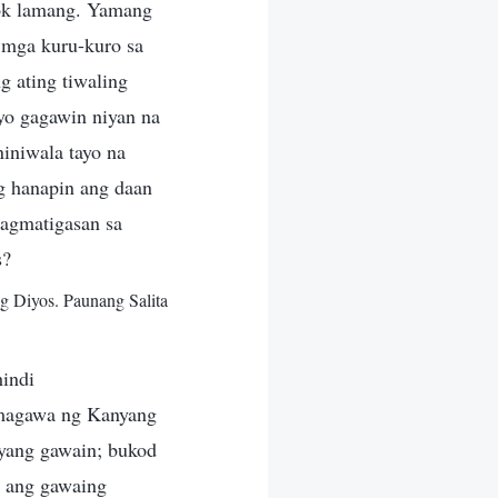
bok lamang. Yamang
g mga kuru-kuro sa
g ating tiwaling
yo gagawin niyan na
iniwala tayo na
ng hanapin ang daan
pagmatigasan sa
s?
g Diyos. Paunang Salita
hindi
gumagawa ng Kanyang
nyang gawain; bukod
n ang gawaing