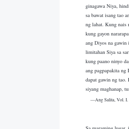
ginagawa Niya, hindi
sa bawat isang tao a
ng lahat. Kung nais
kung gayon nararapa
ang Diyos na gawin i
limitahan Siya sa sa
kung paano ninyo da
ang pagpapakita ng 
dapat gawin ng tao. 
siyang maghanap, t
—Ang Salita, Vol. I
Sa maraming lugar, 