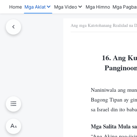
Home
Mga Aklat
Mga Video
Mga Himno
Mga Pagba
Ang mga Katotohanang Realidad na D
a Ito
16. Ang Ku
Panginoon
Naniniwala ang mun
Bagong Tipan ay gina
sa Israel din ito ba
Mga Salita Mula sa
“Ang Aking pag-iisip