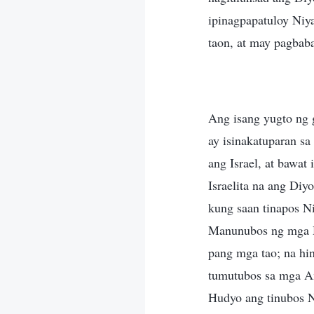
ipinagpapatuloy Niy
taon, at may pagbab
Ang isang yugto ng 
ay isinakatuparan sa
ang Israel, at bawat
Israelita na ang Diy
kung saan tinapos N
Manunubos ng mga H
pang mga tao; na hi
tumutubos sa mga Am
Hudyo ang tinubos N