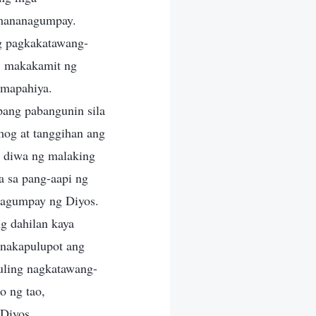
mananagumpay.
ng pagkakatawang-
, makakamit ng
 mapahiya.
pang pabangunin sila
mog at tanggihan ang
g diwa ng malaking
a sa pang-aapi ng
tagumpay ng Diyos.
g dahilan kaya
 nakapulupot ang
uling nagkatawang-
o ng tao,
 Diyos,