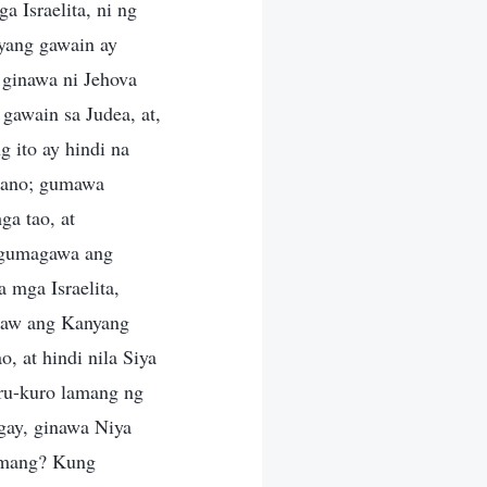
a Israelita, ni ng
yang gawain ay
a ginawa ni Jehova
gawain sa Judea, at,
 ito ay hindi na
diano; gumawa
ga tao, at
g gumagawa ang
a mga Israelita,
law ang Kanyang
, at hindi nila Siya
ru-kuro lamang ng
agay, ginawa Niya
lamang? Kung