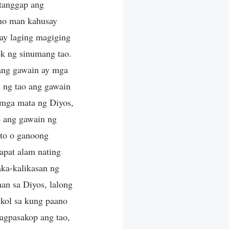
atanggap ang
ano man kahusay
 ay laging magiging
ok ng sinumang tao.
ang gawain ay mga
n ng tao ang gawain
 mga mata ng Diyos,
o ang gawain ng
ito o ganoong
apat alam nating
aka-kalikasan ng
an sa Diyos, lalong
kol sa kung paano
agpasakop ang tao,