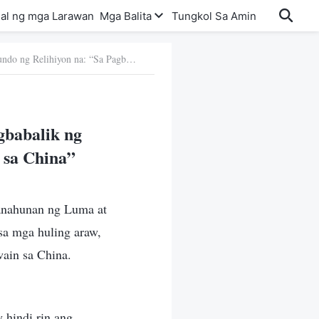
al ng mga Larawan
Mga Balita
Tungkol Sa Amin
16. Ang Kuru-kuro ng Mundo ng Relihiyon na: “Sa Pagbabalik ng Panginoon, Imposibleng Magpapakita at Gagawa Siya sa China”
gbabalik ng
 sa China”
anahunan ng Luma at
sa mga huling araw,
wain sa China.
 hindi rin ang