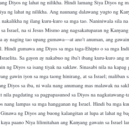
 ang Diyos ng lahat ng nilikha. Hindi lamang Siya Diyos ng mg
ya ng lahat ng nilikha. Ang naunang dalawang yugto ng Kan
a nakalikha ng ilang kuru-kuro sa mga tao. Naniniwala sila n
sa Israel, na si Jesus Mismo ang nagsakatuparan ng Kanyang 
iya ay naging tao upang gumawa—at ano’t anuman, ang gawaing
el. Hindi gumawa ang Diyos sa mga taga-Ehipto o sa mga In
sraelita. Sa gayon ay nakabuo ng iba’t ibang kuru-kuro ang m
ain ng Diyos sa isang tiyak na saklaw. Sinasabi nila na kapa
ang gawin iyon sa mga taong hinirang, at sa Israel; maliban s
ang Diyos sa iba, ni wala nang anumang mas malawak na sak
 nila pagdating sa pagpapasunod sa Diyos na nagkatawang-tao
s nang lampas sa mga hangganan ng Israel. Hindi ba mga ku
? Ginawa ng Diyos ang buong kalangitan at lupa at lahat ng b
, kaya paano Niya lilimitahan ang Kanyang gawain sa Israel 