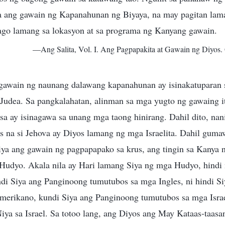
a ang gawain ng Kapanahunan ng Biyaya, na may pagitan lama
ago lamang sa lokasyon at sa programa ng Kanyang gawain.
—Ang Salita, Vol. I. Ang Pagpapakita at Gawain ng Diyos.
gawain ng naunang dalawang kapanahunan ay isinakatuparan sa
 Judea. Sa pangkalahatan, alinman sa mga yugto ng gawaing i
 isa ay isinagawa sa unang mga taong hinirang. Dahil dito, na
os na si Jehova ay Diyos lamang ng mga Israelita. Dahil gumaw
iya ang gawain ng pagpapapako sa krus, ang tingin sa Kanya
udyo. Akala nila ay Hari lamang Siya ng mga Hudyo, hindi 
ndi Siya ang Panginoong tumutubos sa mga Ingles, ni hindi S
erikano, kundi Siya ang Panginoong tumutubos sa mga Israe
iya sa Israel. Sa totoo lang, ang Diyos ang May Kataas-taas