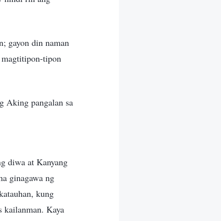
an; gayon din naman
 magtitipon-tipon
ng Aking pangalan sa
ng diwa at Kanyang
 na ginagawa ng
gkatauhan, kung
s kailanman. Kaya