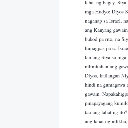
lahat ng bagay. Siya
mga Hudyo; Diyos Si
naganap sa Israel, n
ang Kanyang gawain 
bukod pa rito, na S
lumagpas pa sa Isra
lamang Siya sa mga I
nilimitahan ang gaw
Diyos, kailangan Niy
hindi na gumagawa 
gawain. Napakahigpit
pinapayagang kumilo
tao ang lahat ng ito
ang lahat ng nilikha