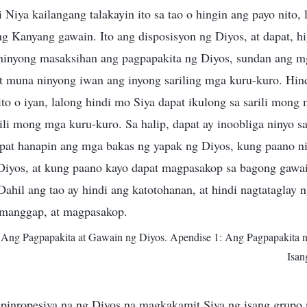
 Niya kailangang talakayin ito sa tao o hingin ang payo nito, 
ng Kanyang gawain. Ito ang disposisyon ng Diyos, at dapat, hig
 ninyong masaksihan ang pagpapakita ng Diyos, sundan ang m
t muna ninyong iwan ang inyong sariling mga kuru-kuro. Hin
to o iyan, lalong hindi mo Siya dapat ikulong sa sarili mong
rili mong mga kuru-kuro. Sa halip, dapat ay inoobliga ninyo sa
pat hanapin ang mga bakas ng yapak ng Diyos, kung paano ni
Diyos, at kung paano kayo dapat magpasakop sa bagong gawai
Dahil ang tao ay hindi ang katotohanan, at hindi nagtataglay 
umanggap, at magpasakop.
. Ang Pagpapakita at Gawain ng Diyos. Apendise 1: Ang Pagpapakita 
Isa
ipinropesiya na ng Diyos na magkakamit Siya ng isang grupo