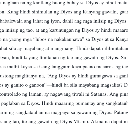
a naglaan na ng kanilang buong buhay sa Diyos ay hindi mat
on. Kung hindi sinimulan ng Diyos ang Kanyang gawain, ga
abalewala ang lahat ng iyon, dahil ang mga iniisip ng Diyos
a iniisip ng tao, at ang karunungan ng Diyos ay hindi maaar
o na yaong mga “lubos na nakakaunawa” sa Diyos at sa Kany
ahat sila ay mayabang at mangmang. Hindi dapat nililimitaha
riyan, hindi kayang limitahan ng tao ang gawain ng Diyos. Sa
mas maliit kaysa sa isang langgam; kaya paano maaarok ng ta
stong maglitanya na, “Ang Diyos ay hindi gumagawa sa gan
os ay ganito o ganoon”—hindi ba sila mayabang magsalita? D
 kontrolado ng laman, ay nagawang tiwali ni Satanas. Ang pin
 paglaban sa Diyos. Hindi maaaring pumantay ang sangkatauh
arin ng sangkatauhan na magpayo sa gawain ng Diyos. Patung
s ang tao, ito ang gawain ng Diyos Mismo. Akma na dapat m