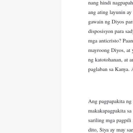
nang hindi nagpapah
ang ating layunin ay
gawain ng Diyos para
disposisyon para sa
mga anticristo? Paa
mayroong Diyos, at y
ng katotohanan, at 
paglaban sa Kanya. 
Ang pagpapakita ng 
makakapagpakita sa 
sariling mga pagpil
dito, Siya ay may s