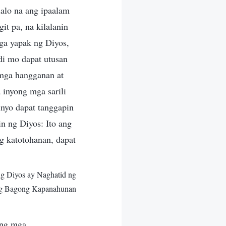
lalo na ang ipaalam
it pa, na kilalanin
ga yapak ng Diyos,
di mo dapat utusan
 mga hangganan at
 inyong mga sarili
nyo dapat tanggapin
n ng Diyos: Ito ang
ng katotohanan, dapat
ng Diyos ay Naghatid ng
ng Bagong Kapanahunan
 ng mga