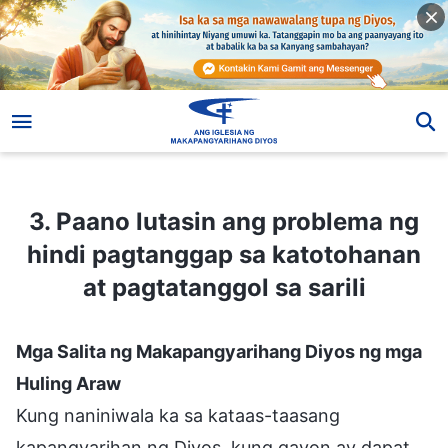
3. Paano lutasin ang problema ng hindi pagtanggap sa katotohanan at pagtatanggol sa sarili
3. Paano lutasin ang problema ng
hindi pagtanggap sa katotohanan
at pagtatanggol sa sarili
Mga Salita ng Makapangyarihang Diyos ng mga
Huling Araw
Kung naniniwala ka sa kataas-taasang
kapangyarihan ng Diyos, kung gayon ay dapat