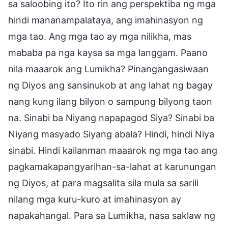
sa saloobing ito? Ito rin ang perspektiba ng mga
hindi mananampalataya, ang imahinasyon ng
mga tao. Ang mga tao ay mga nilikha, mas
mababa pa nga kaysa sa mga langgam. Paano
nila maaarok ang Lumikha? Pinangangasiwaan
ng Diyos ang sansinukob at ang lahat ng bagay
nang kung ilang bilyon o sampung bilyong taon
na. Sinabi ba Niyang napapagod Siya? Sinabi ba
Niyang masyado Siyang abala? Hindi, hindi Niya
sinabi. Hindi kailanman maaarok ng mga tao ang
pagkamakapangyarihan-sa-lahat at karunungan
ng Diyos, at para magsalita sila mula sa sarili
nilang mga kuru-kuro at imahinasyon ay
napakahangal. Para sa Lumikha, nasa saklaw ng