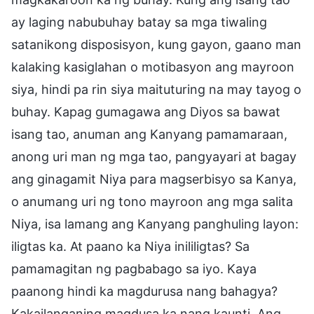
ay laging nabubuhay batay sa mga tiwaling
satanikong disposisyon, kung gayon, gaano man
kalaking kasiglahan o motibasyon ang mayroon
siya, hindi pa rin siya maituturing na may tayog o
buhay. Kapag gumagawa ang Diyos sa bawat
isang tao, anuman ang Kanyang pamamaraan,
anong uri man ng mga tao, pangyayari at bagay
ang ginagamit Niya para magserbisyo sa Kanya,
o anumang uri ng tono mayroon ang mga salita
Niya, isa lamang ang Kanyang panghuling layon:
iligtas ka. At paano ka Niya inililigtas? Sa
pamamagitan ng pagbabago sa iyo. Kaya
paanong hindi ka magdurusa nang bahagya?
Kakailanganing magdusa ka nang kaunti. Ang