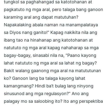
tungkol sa paghahangad sa katotohanan at
pagkatuto ng mga aral, pero talaga bang ganoon
karaming aral ang dapat matutuhan?
Napakalaking abala naman na manampalataya
sa Diyos nang ganito!” Kapag nakikita nila ang
ibang tao na hinahanap ang katotohanan at
natututo ng mga aral kapag nahaharap sa mga
bagay-bagay, sinasabi nila na, “Paano kayong
lahat natututo ng mga aral sa lahat ng bagay?
Bakit walang gaanong mga aral na matututunan
ko? Ganoon lang ba talaga kayong lahat
kamangmang? Hindi ba’t bulag lang ninyong
sinusunod ang mga regulasyon?” Ano ang
palagay mo sa saloobing ito? Ito ang perspektiba