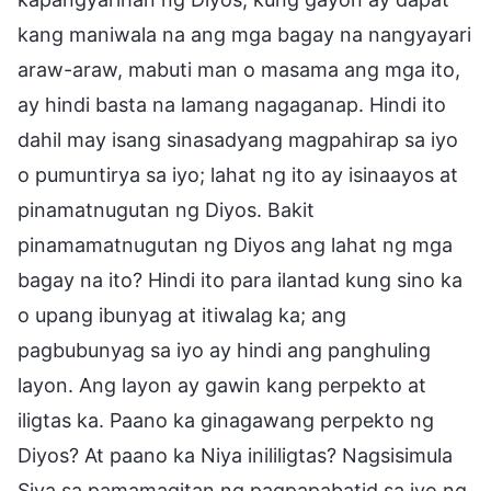
kang maniwala na ang mga bagay na nangyayari
araw-araw, mabuti man o masama ang mga ito,
ay hindi basta na lamang nagaganap. Hindi ito
dahil may isang sinasadyang magpahirap sa iyo
o pumuntirya sa iyo; lahat ng ito ay isinaayos at
pinamatnugutan ng Diyos. Bakit
pinamamatnugutan ng Diyos ang lahat ng mga
bagay na ito? Hindi ito para ilantad kung sino ka
o upang ibunyag at itiwalag ka; ang
pagbubunyag sa iyo ay hindi ang panghuling
layon. Ang layon ay gawin kang perpekto at
iligtas ka. Paano ka ginagawang perpekto ng
Diyos? At paano ka Niya inililigtas? Nagsisimula
Siya sa pamamagitan ng pagpapabatid sa iyo ng