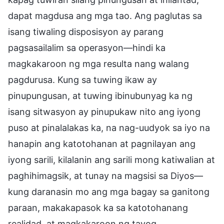
dapat magdusa ang mga tao. Ang paglutas sa
isang tiwaling disposisyon ay parang
pagsasailalim sa operasyon—hindi ka
magkakaroon ng mga resulta nang walang
pagdurusa. Kung sa tuwing ikaw ay
pinupungusan, at tuwing ibinubunyag ka ng
isang sitwasyon ay pinupukaw nito ang iyong
puso at pinalalakas ka, na nag-uudyok sa iyo na
hanapin ang katotohanan at pagnilayan ang
iyong sarili, kilalanin ang sarili mong katiwalian at
paghihimagsik, at tunay na magsisi sa Diyos—
kung daranasin mo ang mga bagay sa ganitong
paraan, makakapasok ka sa katotohanang
realidad, at magkakaroon ng tayog.