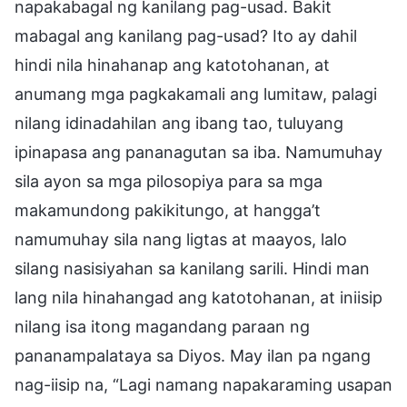
napakabagal ng kanilang pag-usad. Bakit
mabagal ang kanilang pag-usad? Ito ay dahil
hindi nila hinahanap ang katotohanan, at
anumang mga pagkakamali ang lumitaw, palagi
nilang idinadahilan ang ibang tao, tuluyang
ipinapasa ang pananagutan sa iba. Namumuhay
sila ayon sa mga pilosopiya para sa mga
makamundong pakikitungo, at hangga’t
namumuhay sila nang ligtas at maayos, lalo
silang nasisiyahan sa kanilang sarili. Hindi man
lang nila hinahangad ang katotohanan, at iniisip
nilang isa itong magandang paraan ng
pananampalataya sa Diyos. May ilan pa ngang
nag-iisip na, “Lagi namang napakaraming usapan