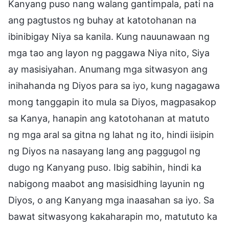
Kanyang puso nang walang gantimpala, pati na
ang pagtustos ng buhay at katotohanan na
ibinibigay Niya sa kanila. Kung nauunawaan ng
mga tao ang layon ng paggawa Niya nito, Siya
ay masisiyahan. Anumang mga sitwasyon ang
inihahanda ng Diyos para sa iyo, kung nagagawa
mong tanggapin ito mula sa Diyos, magpasakop
sa Kanya, hanapin ang katotohanan at matuto
ng mga aral sa gitna ng lahat ng ito, hindi iisipin
ng Diyos na nasayang lang ang paggugol ng
dugo ng Kanyang puso. Ibig sabihin, hindi ka
nabigong maabot ang masisidhing layunin ng
Diyos, o ang Kanyang mga inaasahan sa iyo. Sa
bawat sitwasyong kakaharapin mo, matututo ka