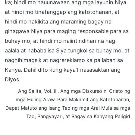
ka; hindi mo nauunawaan ang mga layunin Niya
at hindi mo tinatanggap ang katotohanan, at
hindi mo nakikita ang maraming bagay na
ginagawa Niya para maging responsable para sa
buhay mo; at hindi mo naiintindihan na nag-
aalala at nababalisa Siya tungkol sa buhay mo, at
naghihimagsik at nagrereklamo ka pa laban sa
Kanya. Dahil dito kung kaya’t nasasaktan ang
Diyos.
—Ang Salita, Vol. III. Ang mga Diskurso ni Cristo ng
mga Huling Araw. Para Makamit ang Katotohanan,
Dapat Matuto ang Isang Tao ng mga Aral Mula sa mga
Tao, Pangyayari, at Bagay sa Kanyang Paligid