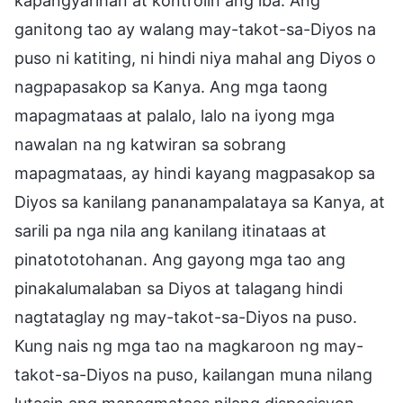
kapangyarihan at kontrolin ang iba. Ang
ganitong tao ay walang may-takot-sa-Diyos na
puso ni katiting, ni hindi niya mahal ang Diyos o
nagpapasakop sa Kanya. Ang mga taong
mapagmataas at palalo, lalo na iyong mga
nawalan na ng katwiran sa sobrang
mapagmataas, ay hindi kayang magpasakop sa
Diyos sa kanilang pananampalataya sa Kanya, at
sarili pa nga nila ang kanilang itinataas at
pinatototohanan. Ang gayong mga tao ang
pinakalumalaban sa Diyos at talagang hindi
nagtataglay ng may-takot-sa-Diyos na puso.
Kung nais ng mga tao na magkaroon ng may-
takot-sa-Diyos na puso, kailangan muna nilang