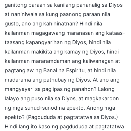
ganitong paraan sa kanilang pananalig sa Diyos
at naniniwala sa kung paanong paraan nila
gusto, ano ang kahihinatnan? Hindi nila
kailanman magagawang maranasan ang kataas-
taasang kapangyarihan ng Diyos, hindi nila
kailanman makikita ang kamay ng Diyos, hindi
kailanman mararamdaman ang kaliwanagan at
pagtanglaw ng Banal na Espiritu, at hindi nila
madarama ang patnubay ng Diyos. At ano ang
mangyayari sa paglipas ng panahon? Lalong
lalayo ang puso nila sa Diyos, at magkakaroon
ng mga sunud-sunod na epekto. Anong mga
epekto? (Pagdududa at pagtatatwa sa Diyos.)
Hindi lang ito kaso ng pagdududa at pagtatatwa