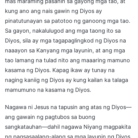
mas maraming pasanin sa gayong mga tao, at
kung ano ang nais gawin ng Diyos ay
pinatutunayan sa patotoo ng ganoong mga tao.
Sa gayon, nakalulugod ang mga taong ito sa
Diyos, sila ay mga tagapaglingkod ng Diyos na
naaayon sa Kanyang mga layunin, at ang mga
tao lamang na tulad nito ang maaaring mamuno
kasama ng Diyos. Kapag ikaw ay tunay na
naging kaniig ng Diyos ay kung kailan ka talaga
mamumuno na kasama ng Diyos.
Nagawa ni Jesus na tapusin ang atas ng Diyos—
ang gawain ng pagtubos sa buong
sangkatauhan—dahil nagawa Niyang magpakita
ng pagsasaalang-alang sa mga layunin ng Diyos,