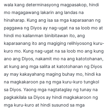
wala kang determinasyong magpasakop, hindi
mo magagawang lakarin ang landas na
hinaharap. Kung ang isa sa mga kaparaanan ng
paggawa ng Diyos ay nag-ugat na sa loob mo at
hindi mo kailanman binibitawan ito, ang
kaparaanang ito ang magiging relihiyosong kuru-
kuro mo. Kung nag-ugat na sa loob mo ang kung
ano ang Diyos, nakamit mo na ang katotohanan,
at kung ang mga salita at katotohanan ng Diyos
ay may kakayahang maging buhay mo, hindi ka
na magkakaroon pa ng mga kuru-kuro tungkol
sa Diyos. Yaong mga nagtataglay ng tunay na
pagkakilala sa Diyos ay hindi magkakaroon ng
mga kuru-kuro at hindi susunod sa mga