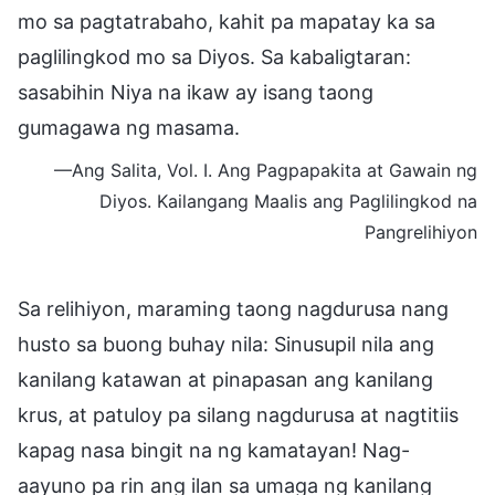
mo sa pagtatrabaho, kahit pa mapatay ka sa
paglilingkod mo sa Diyos. Sa kabaligtaran:
sasabihin Niya na ikaw ay isang taong
gumagawa ng masama.
—Ang Salita, Vol. I. Ang Pagpapakita at Gawain ng
Diyos. Kailangang Maalis ang Paglilingkod na
Pangrelihiyon
Sa relihiyon, maraming taong nagdurusa nang
husto sa buong buhay nila: Sinusupil nila ang
kanilang katawan at pinapasan ang kanilang
krus, at patuloy pa silang nagdurusa at nagtitiis
kapag nasa bingit na ng kamatayan! Nag-
aayuno pa rin ang ilan sa umaga ng kanilang