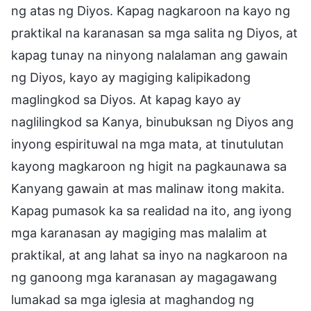
ng atas ng Diyos. Kapag nagkaroon na kayo ng
praktikal na karanasan sa mga salita ng Diyos, at
kapag tunay na ninyong nalalaman ang gawain
ng Diyos, kayo ay magiging kalipikadong
maglingkod sa Diyos. At kapag kayo ay
naglilingkod sa Kanya, binubuksan ng Diyos ang
inyong espirituwal na mga mata, at tinutulutan
kayong magkaroon ng higit na pagkaunawa sa
Kanyang gawain at mas malinaw itong makita.
Kapag pumasok ka sa realidad na ito, ang iyong
mga karanasan ay magiging mas malalim at
praktikal, at ang lahat sa inyo na nagkaroon na
ng ganoong mga karanasan ay magagawang
lumakad sa mga iglesia at maghandog ng