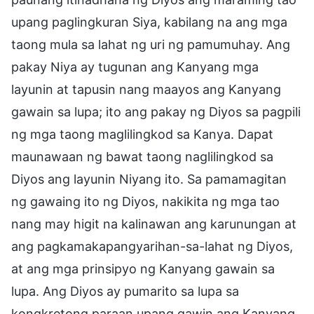
upang paglingkuran Siya, kabilang na ang mga
taong mula sa lahat ng uri ng pamumuhay. Ang
pakay Niya ay tugunan ang Kanyang mga
layunin at tapusin nang maayos ang Kanyang
gawain sa lupa; ito ang pakay ng Diyos sa pagpili
ng mga taong maglilingkod sa Kanya. Dapat
maunawaan ng bawat taong naglilingkod sa
Diyos ang layunin Niyang ito. Sa pamamagitan
ng gawaing ito ng Diyos, nakikita ng mga tao
nang may higit na kalinawan ang karunungan at
ang pagkamakapangyarihan-sa-lahat ng Diyos,
at ang mga prinsipyo ng Kanyang gawain sa
lupa. Ang Diyos ay pumarito sa lupa sa
kongkretong paraan upang gawin ang Kanyang