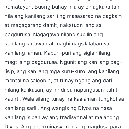
kamatayan. Buong buhay nila ay pinagkakaitan
nila ang kanilang sarili ng masasarap na pagkain
at magagarang damit, nakatuon lang sa
pagdurusa. Nagagawa nilang supilin ang
kanilang katawan at maghimagsik laban sa
kanilang laman. Kapuri-puri ang sigla nilang
magtiis ng pagdurusa. Ngunit ang kanilang pag-
iisip, ang kanilang mga kuru-kuro, ang kanilang
mental na saloobin, at tunay ngang ang dati
nilang kalikasan, ay hindi pa napungusan kahit
kaunti. Wala silang tunay na kaalaman tungkol sa
kanilang sarili. Ang wangis ng Diyos na nasa
kanilang isipan ay ang tradisyonal at malabong
Diyos. Ang determinasyon nilang magdusa para