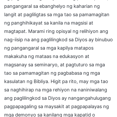
pangangaral sa ebanghelyo ng kaharian ng
langit at pagliligtas sa mga tao sa pamamagitan
ng panghihikayat sa kanila na magsisi at
magtapat. Marami ring opisyal ng relihiyon ang
nag-iisip na ang paglilingkod sa Diyos ay binubuo
ng pangangaral sa mga kapilya matapos
makakuha ng mataas na edukasyon at
magsanay sa seminaryo, at pagtuturo sa mga
tao sa pamamagitan ng pagbabasa ng mga
kasulatan ng Bibliya. Higit pa rito, may mga tao
sa naghihirap na mga rehiyon na naniniwalang
ang paglilingkod sa Diyos ay nangangahulugang
pagpapagaling sa maysakit at pagpapalayas ng
mga demonyo sa kanilang mga kapatid o