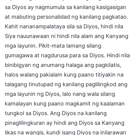
sa Diyos ay nagmumula sa kanilang kasigasigan
at mabuting personalidad ng kanilang pagkatao.
Kahit nananampalataya sila sa Diyos, hindi nila
Siya nauunawaan ni hindi nila alam ang Kanyang
mga layunin. Pikit-mata lamang silang
gumagawa at nagdurusa para sa Diyos. Hindi nila
binibigyan ng anumang halaga ang pagkilatis,
halos walang pakialam kung paano titiyakin na
talagang tinutupad ng kanilang paglilingkod ang
mga layunin ng Diyos, lalo nang wala silang
kamalayan kung paano magkamit ng kaalaman
tungkol sa Diyos. Ang Diyos na kanilang
pinaglilingkuran ay hindi ang Diyos sa Kanyang
likas na wangis, kundi isang Diyos na inilarawan