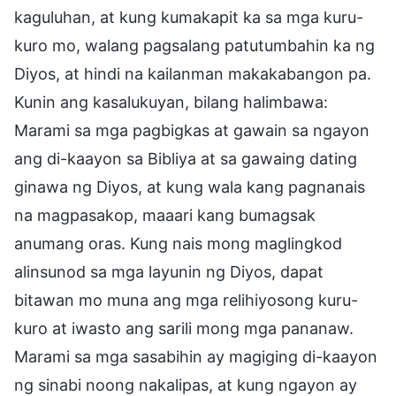
kaguluhan, at kung kumakapit ka sa mga kuru-
kuro mo, walang pagsalang patutumbahin ka ng
Diyos, at hindi na kailanman makakabangon pa.
Kunin ang kasalukuyan, bilang halimbawa:
Marami sa mga pagbigkas at gawain sa ngayon
ang di-kaayon sa Bibliya at sa gawaing dating
ginawa ng Diyos, at kung wala kang pagnanais
na magpasakop, maaari kang bumagsak
anumang oras. Kung nais mong maglingkod
alinsunod sa mga layunin ng Diyos, dapat
bitawan mo muna ang mga relihiyosong kuru-
kuro at iwasto ang sarili mong mga pananaw.
Marami sa mga sasabihin ay magiging di-kaayon
ng sinabi noong nakalipas, at kung ngayon ay