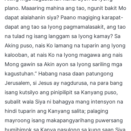
plano. Maaaring mahina ang tao, ngunit bakit Mo
dapat alalahanin siya? Paano magiging karapat-
dapat ang tao sa Iyong pagmamalasakit, ang tao
na tulad ng isang langgam sa Iyong kamay? Sa
Aking puso, nais Ko lamang na tuparin ang Iyong
kalooban, at nais Ko na Iyong magawa ang nais
Mong gawin sa Akin ayon sa Iyong sariling mga
kagustuhan.” Habang nasa daan patungong
Jerusalem, si Jesus ay nagdurusa, na para bang
isang kutsilyo ang pinipilipit sa Kanyang puso,
subalit wala Siya ni bahagya mang intensyon na
hindi tuparin ang Kanyang salita; palaging
mayroong isang makapangyarihang puwersang
humihimok sa Kanya pasulong sa kung saan Siya