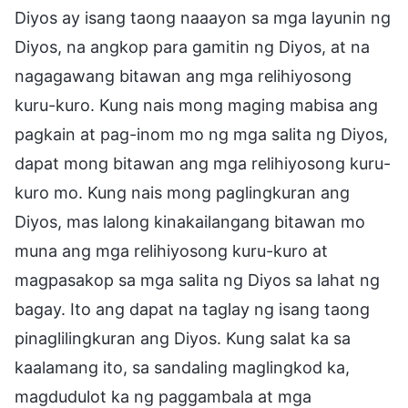
Diyos ay isang taong naaayon sa mga layunin ng
Diyos, na angkop para gamitin ng Diyos, at na
nagagawang bitawan ang mga relihiyosong
kuru-kuro. Kung nais mong maging mabisa ang
pagkain at pag-inom mo ng mga salita ng Diyos,
dapat mong bitawan ang mga relihiyosong kuru-
kuro mo. Kung nais mong paglingkuran ang
Diyos, mas lalong kinakailangang bitawan mo
muna ang mga relihiyosong kuru-kuro at
magpasakop sa mga salita ng Diyos sa lahat ng
bagay. Ito ang dapat na taglay ng isang taong
pinaglilingkuran ang Diyos. Kung salat ka sa
kaalamang ito, sa sandaling maglingkod ka,
magdudulot ka ng paggambala at mga