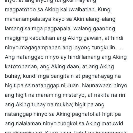
magpatotoo sa Aking kaluwalhatian. Kung
mananampalataya kayo sa Akin alang-alang
lamang sa mga pagpapala, walang gaanong
magiging kabuluhan ang Aking gawain, at hindi
ninyo magagampanan ang inyong tungkulin. …
Ang natanggap ninyo ay hindi lamang ang Aking
katotohanan, ang Aking daan, at ang Aking
buhay, kundi mga pangitain at paghahayag na
higit pa sa natanggap ni Juan. Naunawaan ninyo
ang higit na maraming misteryo, at nakita na rin
ang Aking tunay na mukha; higit pa ang
natanggap ninyo sa Aking paghatol at higit pa
ang nalalaman ninyo tungkol sa Aking matuwid
na disposisyon. Kung kaya, kahit na ipinanganak