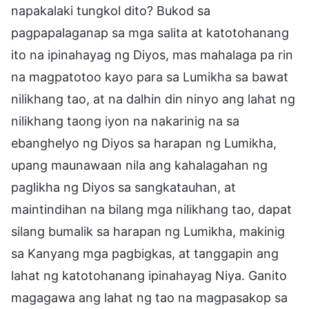
napakalaki tungkol dito? Bukod sa
pagpapalaganap sa mga salita at katotohanang
ito na ipinahayag ng Diyos, mas mahalaga pa rin
na magpatotoo kayo para sa Lumikha sa bawat
nilikhang tao, at na dalhin din ninyo ang lahat ng
nilikhang taong iyon na nakarinig na sa
ebanghelyo ng Diyos sa harapan ng Lumikha,
upang maunawaan nila ang kahalagahan ng
paglikha ng Diyos sa sangkatauhan, at
maintindihan na bilang mga nilikhang tao, dapat
silang bumalik sa harapan ng Lumikha, makinig
sa Kanyang mga pagbigkas, at tanggapin ang
lahat ng katotohanang ipinahayag Niya. Ganito
magagawa ang lahat ng tao na magpasakop sa