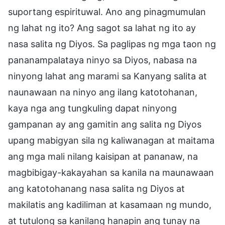
suportang espirituwal. Ano ang pinagmumulan
ng lahat ng ito? Ang sagot sa lahat ng ito ay
nasa salita ng Diyos. Sa paglipas ng mga taon ng
pananampalataya ninyo sa Diyos, nabasa na
ninyong lahat ang marami sa Kanyang salita at
naunawaan na ninyo ang ilang katotohanan,
kaya nga ang tungkuling dapat ninyong
gampanan ay ang gamitin ang salita ng Diyos
upang mabigyan sila ng kaliwanagan at maitama
ang mga mali nilang kaisipan at pananaw, na
magbibigay-kakayahan sa kanila na maunawaan
ang katotohanang nasa salita ng Diyos at
makilatis ang kadiliman at kasamaan ng mundo,
at tutulong sa kanilang hanapin ang tunay na