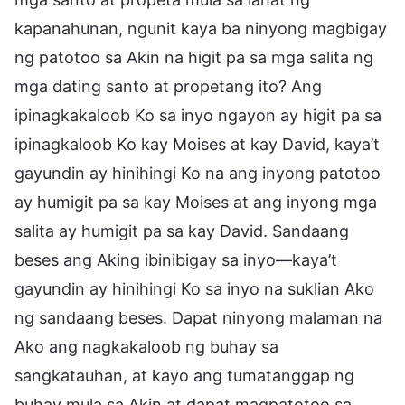
kapanahunan, ngunit kaya ba ninyong magbigay
ng patotoo sa Akin na higit pa sa mga salita ng
mga dating santo at propetang ito? Ang
ipinagkakaloob Ko sa inyo ngayon ay higit pa sa
ipinagkaloob Ko kay Moises at kay David, kaya’t
gayundin ay hinihingi Ko na ang inyong patotoo
ay humigit pa sa kay Moises at ang inyong mga
salita ay humigit pa sa kay David. Sandaang
beses ang Aking ibinibigay sa inyo—kaya’t
gayundin ay hinihingi Ko sa inyo na suklian Ako
ng sandaang beses. Dapat ninyong malaman na
Ako ang nagkakaloob ng buhay sa
sangkatauhan, at kayo ang tumatanggap ng
buhay mula sa Akin at dapat magpatotoo sa