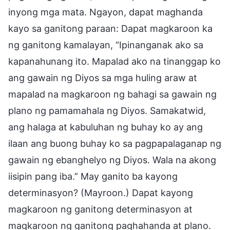
inyong mga mata. Ngayon, dapat maghanda
kayo sa ganitong paraan: Dapat magkaroon ka
ng ganitong kamalayan, “Ipinanganak ako sa
kapanahunang ito. Mapalad ako na tinanggap ko
ang gawain ng Diyos sa mga huling araw at
mapalad na magkaroon ng bahagi sa gawain ng
plano ng pamamahala ng Diyos. Samakatwid,
ang halaga at kabuluhan ng buhay ko ay ang
ilaan ang buong buhay ko sa pagpapalaganap ng
gawain ng ebanghelyo ng Diyos. Wala na akong
iisipin pang iba.” May ganito ba kayong
determinasyon? (Mayroon.) Dapat kayong
magkaroon ng ganitong determinasyon at
magkaroon ng ganitong paghahanda at plano.