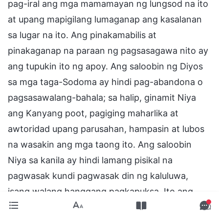
pag-iral ang mga mamamayan ng lungsod na ito
at upang mapigilang lumaganap ang kasalanan
sa lugar na ito. Ang pinakamabilis at
pinakaganap na paraan ng pagsasagawa nito ay
ang tupukin ito ng apoy. Ang saloobin ng Diyos
sa mga taga-Sodoma ay hindi pag-abandona o
pagsasawalang-bahala; sa halip, ginamit Niya
ang Kanyang poot, pagiging maharlika at
awtoridad upang parusahan, hampasin at lubos
na wasakin ang mga taong ito. Ang saloobin
Niya sa kanila ay hindi lamang pisikal na
pagwasak kundi pagwasak din ng kaluluwa,
isang walang hanggang pagkapuksa. Ito ang
tunay na ipinahihiwatig ng pakahulugan ng Diyos