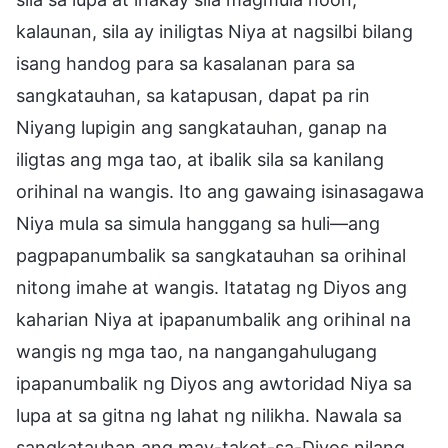
kalaunan, sila ay iniligtas Niya at nagsilbi bilang
isang handog para sa kasalanan para sa
sangkatauhan, sa katapusan, dapat pa rin
Niyang lupigin ang sangkatauhan, ganap na
iligtas ang mga tao, at ibalik sila sa kanilang
orihinal na wangis. Ito ang gawaing isinasagawa
Niya mula sa simula hanggang sa huli—ang
pagpapanumbalik sa sangkatauhan sa orihinal
nitong imahe at wangis. Itatatag ng Diyos ang
kaharian Niya at ipapanumbalik ang orihinal na
wangis ng mga tao, na nangangahulugang
ipapanumbalik ng Diyos ang awtoridad Niya sa
lupa at sa gitna ng lahat ng nilikha. Nawala sa
sangkatauhan ang may-takot-sa-Diyos nilang