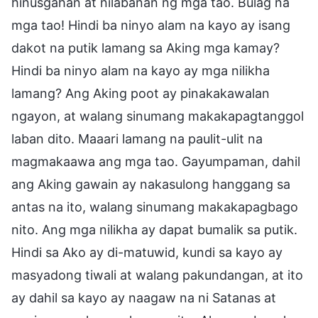
hinusgahan at nilabanan ng mga tao. Bulag na
mga tao! Hindi ba ninyo alam na kayo ay isang
dakot na putik lamang sa Aking mga kamay?
Hindi ba ninyo alam na kayo ay mga nilikha
lamang? Ang Aking poot ay pinakakawalan
ngayon, at walang sinumang makakapagtanggol
laban dito. Maaari lamang na paulit-ulit na
magmakaawa ang mga tao. Gayumpaman, dahil
ang Aking gawain ay nakasulong hanggang sa
antas na ito, walang sinumang makakapagbago
nito. Ang mga nilikha ay dapat bumalik sa putik.
Hindi sa Ako ay di-matuwid, kundi sa kayo ay
masyadong tiwali at walang pakundangan, at ito
ay dahil sa kayo ay naagaw na ni Satanas at