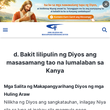
d. Bakit lilipulin ng Diyos ang masasamang tao na lumalaban sa Kanya
d. Bakit lilipulin ng Diyos ang
masasamang tao na lumalaban sa
Kanya
Mga Salita ng Makapangyarihang Diyos ng mga
Huling Araw
Nilikha ng Diyos ang sangkatauhan, inilagay Niya
sila sa lupa at inakay sila magmula noon,