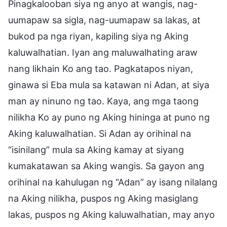
Pinagkalooban siya ng anyo at wangis, nag-
uumapaw sa sigla, nag-uumapaw sa lakas, at
bukod pa nga riyan, kapiling siya ng Aking
kaluwalhatian. Iyan ang maluwalhating araw
nang likhain Ko ang tao. Pagkatapos niyan,
ginawa si Eba mula sa katawan ni Adan, at siya
man ay ninuno ng tao. Kaya, ang mga taong
nilikha Ko ay puno ng Aking hininga at puno ng
Aking kaluwalhatian. Si Adan ay orihinal na
“isinilang” mula sa Aking kamay at siyang
kumakatawan sa Aking wangis. Sa gayon ang
orihinal na kahulugan ng “Adan” ay isang nilalang
na Aking nilikha, puspos ng Aking masiglang
lakas, puspos ng Aking kaluwalhatian, may anyo