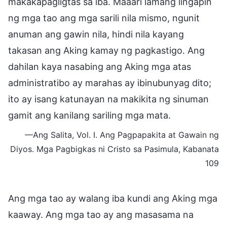
makakapagligtas sa iba. Maaari lamang lingapin
ng mga tao ang mga sarili nila mismo, ngunit
anuman ang gawin nila, hindi nila kayang
takasan ang Aking kamay ng pagkastigo. Ang
dahilan kaya nasabing ang Aking mga atas
administratibo ay marahas ay ibinubunyag dito;
ito ay isang katunayan na makikita ng sinuman
gamit ang kanilang sariling mga mata.
—Ang Salita, Vol. I. Ang Pagpapakita at Gawain ng
Diyos. Mga Pagbigkas ni Cristo sa Pasimula, Kabanata
109
Ang mga tao ay walang iba kundi ang Aking mga
kaaway. Ang mga tao ay ang masasama na