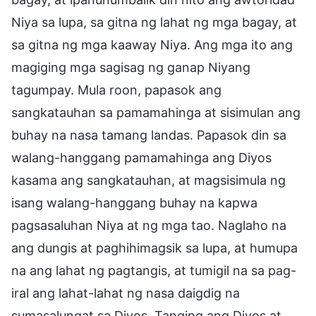
Niya sa lupa, sa gitna ng lahat ng mga bagay, at
sa gitna ng mga kaaway Niya. Ang mga ito ang
magiging mga sagisag ng ganap Niyang
tagumpay. Mula roon, papasok ang
sangkatauhan sa pamamahinga at sisimulan ang
buhay na nasa tamang landas. Papasok din sa
walang-hanggang pamamahinga ang Diyos
kasama ang sangkatauhan, at magsisimula ng
isang walang-hanggang buhay na kapwa
pagsasaluhan Niya at ng mga tao. Naglaho na
ang dungis at paghihimagsik sa lupa, at humupa
na ang lahat ng pagtangis, at tumigil na sa pag-
iral ang lahat-lahat ng nasa daigdig na
sumasalungat sa Diyos. Tanging ang Diyos at