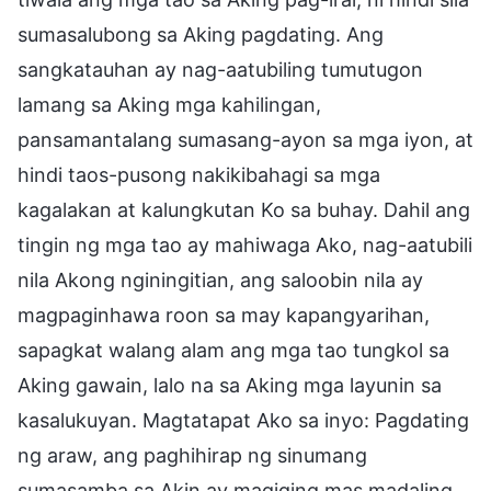
sumasalubong sa Aking pagdating. Ang
sangkatauhan ay nag-aatubiling tumutugon
lamang sa Aking mga kahilingan,
pansamantalang sumasang-ayon sa mga iyon, at
hindi taos-pusong nakikibahagi sa mga
kagalakan at kalungkutan Ko sa buhay. Dahil ang
tingin ng mga tao ay mahiwaga Ako, nag-aatubili
nila Akong nginingitian, ang saloobin nila ay
magpaginhawa roon sa may kapangyarihan,
sapagkat walang alam ang mga tao tungkol sa
Aking gawain, lalo na sa Aking mga layunin sa
kasalukuyan. Magtatapat Ako sa inyo: Pagdating
ng araw, ang paghihirap ng sinumang
sumasamba sa Akin ay magiging mas madaling