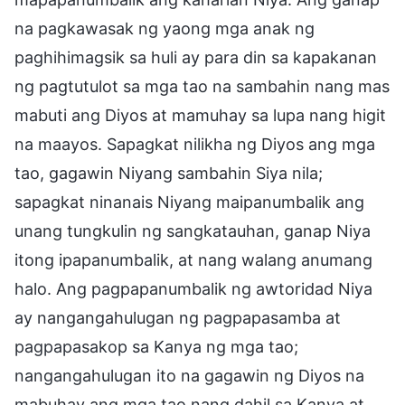
na pagkawasak ng yaong mga anak ng
paghihimagsik sa huli ay para din sa kapakanan
ng pagtutulot sa mga tao na sambahin nang mas
mabuti ang Diyos at mamuhay sa lupa nang higit
na maayos. Sapagkat nilikha ng Diyos ang mga
tao, gagawin Niyang sambahin Siya nila;
sapagkat ninanais Niyang maipanumbalik ang
unang tungkulin ng sangkatauhan, ganap Niya
itong ipapanumbalik, at nang walang anumang
halo. Ang pagpapanumbalik ng awtoridad Niya
ay nangangahulugan ng pagpapasamba at
pagpapasakop sa Kanya ng mga tao;
nangangahulugan ito na gagawin ng Diyos na
mabuhay ang mga tao nang dahil sa Kanya at