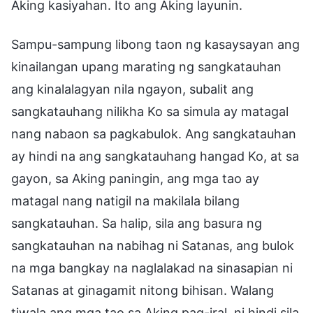
Aking kasiyahan. Ito ang Aking layunin.
Sampu-sampung libong taon ng kasaysayan ang
kinailangan upang marating ng sangkatauhan
ang kinalalagyan nila ngayon, subalit ang
sangkatauhang nilikha Ko sa simula ay matagal
nang nabaon sa pagkabulok. Ang sangkatauhan
ay hindi na ang sangkatauhang hangad Ko, at sa
gayon, sa Aking paningin, ang mga tao ay
matagal nang natigil na makilala bilang
sangkatauhan. Sa halip, sila ang basura ng
sangkatauhan na nabihag ni Satanas, ang bulok
na mga bangkay na naglalakad na sinasapian ni
Satanas at ginagamit nitong bihisan. Walang
tiwala ang mga tao sa Aking pag-iral, ni hindi sila