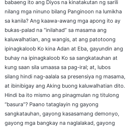
babaeng ito ang Diyos na kinatakutan ng sarili
nilang mga ninuno bilang Panginoon na lumikha
sa kanila? Ang kaawa-awang mga apong ito ay
bukas-palad na “inilahad” sa masama ang
kaluwalhatian, ang wangis, at ang patotoong
ipinagkaloob Ko kina Adan at Eba, gayundin ang
buhay na ipinagkaloob Ko sa sangkatauhan at
kung saan sila umaasa sa pag-iral; at, lubos
silang hindi nag-aalala sa presensiya ng masama,
at ibinibigay ang Aking buong kaluwalhatian dito.
Hindi ba ito mismo ang pinagmulan ng titulong
“basura”? Paano tataglayin ng gayong
sangkatauhan, gayong kasasamang demonyo,
gayong mga bangkay na naglalakad, gayong