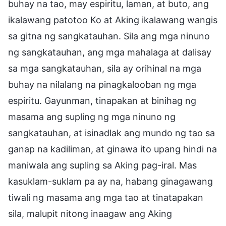
buhay na tao, may espiritu, laman, at buto, ang
ikalawang patotoo Ko at Aking ikalawang wangis
sa gitna ng sangkatauhan. Sila ang mga ninuno
ng sangkatauhan, ang mga mahalaga at dalisay
sa mga sangkatauhan, sila ay orihinal na mga
buhay na nilalang na pinagkalooban ng mga
espiritu. Gayunman, tinapakan at binihag ng
masama ang supling ng mga ninuno ng
sangkatauhan, at isinadlak ang mundo ng tao sa
ganap na kadiliman, at ginawa ito upang hindi na
maniwala ang supling sa Aking pag-iral. Mas
kasuklam-suklam pa ay na, habang ginagawang
tiwali ng masama ang mga tao at tinatapakan
sila, malupit nitong inaagaw ang Aking