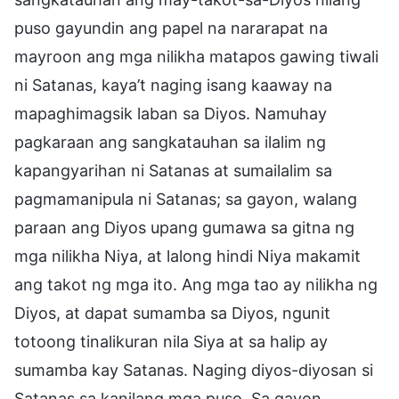
puso gayundin ang papel na nararapat na
mayroon ang mga nilikha matapos gawing tiwali
ni Satanas, kaya’t naging isang kaaway na
mapaghimagsik laban sa Diyos. Namuhay
pagkaraan ang sangkatauhan sa ilalim ng
kapangyarihan ni Satanas at sumailalim sa
pagmamanipula ni Satanas; sa gayon, walang
paraan ang Diyos upang gumawa sa gitna ng
mga nilikha Niya, at lalong hindi Niya makamit
ang takot ng mga ito. Ang mga tao ay nilikha ng
Diyos, at dapat sumamba sa Diyos, ngunit
totoong tinalikuran nila Siya at sa halip ay
sumamba kay Satanas. Naging diyos-diyosan si
Satanas sa kanilang mga puso. Sa gayon,