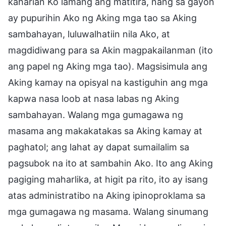
kaharian Ko lamang ang matitira, nang sa gayon
ay pupurihin Ako ng Aking mga tao sa Aking
sambahayan, luluwalhatiin nila Ako, at
magdidiwang para sa Akin magpakailanman (ito
ang papel ng Aking mga tao). Magsisimula ang
Aking kamay na opisyal na kastiguhin ang mga
kapwa nasa loob at nasa labas ng Aking
sambahayan. Walang mga gumagawa ng
masama ang makakatakas sa Aking kamay at
paghatol; ang lahat ay dapat sumailalim sa
pagsubok na ito at sambahin Ako. Ito ang Aking
pagiging maharlika, at higit pa rito, ito ay isang
atas administratibo na Aking ipinoproklama sa
mga gumagawa ng masama. Walang sinumang