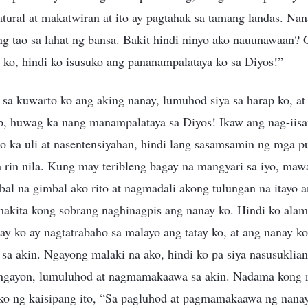
tural at makatwiran at ito ay pagtahak sa tamang landas. Na
g tao sa lahat ng bansa. Bakit hindi ninyo ako nauunawaan?
 ko, hindi ko isusuko ang pananampalataya ko sa Diyos!”
 sa kuwarto ko ang aking nanay, lumuhod siya sa harap ko, at
p, huwag ka nang manampalataya sa Diyos! Ikaw ang nag-iis
o ka uli at nasentensiyahan, hindi lang sasamsamin ng mga pu
a rin nila. Kung may teribleng bagay na mangyari sa iyo, ma
al na gimbal ako rito at nagmadali akong tulungan na itayo 
akita kong sobrang naghinagpis ang nanay ko. Hindi ko ala
ay ko ay nagtatrabaho sa malayo ang tatay ko, at ang nanay k
 sa akin. Ngayong malaki na ako, hindi ko pa siya nasusuklian
a ngayon, lumuluhod at nagmamakaawa sa akin. Nadama kong 
o ng kaisipang ito, “Sa pagluhod at pagmamakaawa ng nanay