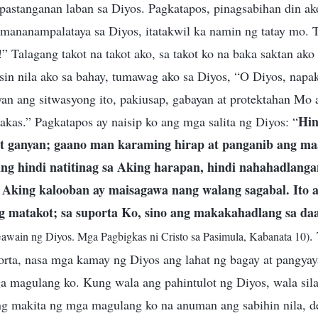
pastanganan laban sa Diyos. Pagkatapos, pinagsabihan din ak
mananampalataya sa Diyos, itatakwil ka namin ng tatay mo. 
 Talagang takot na takot ako, sa takot ko na baka saktan ako 
sin nila ako sa bahay, tumawag ako sa Diyos, “O Diyos, napak
n ang sitwasyong ito, pakiusap, gabayan at protektahan Mo 
Hin
lakas.” Pagkatapos ay naisip ko ang mga salita ng Diyos: “
at ganyan; gaano man karaming hirap at panganib ang ma
ng hindi natitinag sa Aking harapan, hindi nahahadlan
 Aking kalooban ay maisagawa nang walang sagabal. Ito 
 matakot; sa suporta Ko, sino ang makakahadlang sa da
.
Gawain ng Diyos. Mga Pagbigkas ni Cristo sa Pasimula, Kabanata 10)
rta, nasa mga kamay ng Diyos ang lahat ng bagay at pangyayar
a magulang ko. Kung wala ang pahintulot ng Diyos, wala si
g makita ng mga magulang ko na anuman ang sabihin nila, d