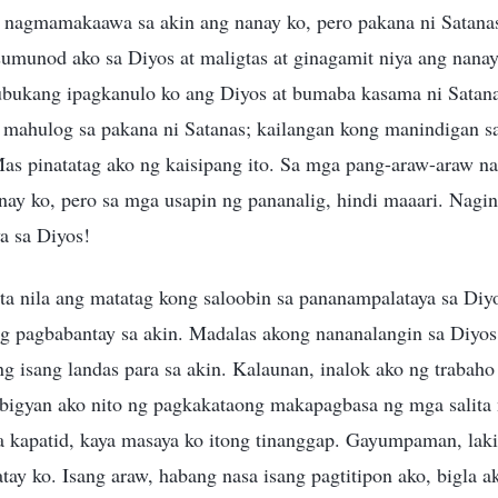
 nagmamakaawa sa akin ang nanay ko, pero pakana ni Satanas 
umunod ako sa Diyos at maligtas at ginagamit niya ang nanay
subukang ipagkanulo ko ang Diyos at bumaba kasama ni Satana
mahulog sa pakana ni Satanas; kailangan kong manindigan sa
Mas pinatatag ako ng kaisipang ito. Sa mga pang-araw-araw na
nay ko, pero sa mga usapin ng pananalig, hindi maaari. Nagi
a sa Diyos!
ta nila ang matatag kong saloobin sa pananampalataya sa Diyo
 pagbabantay sa akin. Madalas akong nananalangin sa Diyos,
isang landas para sa akin. Kalaunan, inalok ako ng trabaho n
ibigyan ako nito ng pagkakataong makapagbasa ng mga salita 
 kapatid, kaya masaya ko itong tinanggap. Gayumpaman, lakin
tay ko. Isang araw, habang nasa isang pagtitipon ako, bigla 