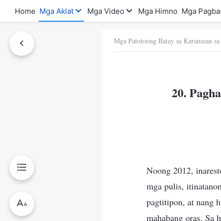
Home
Mga Aklat
Mga Video
Mga Himno
Mga Pagba
Mga Patotoong Batay sa Karanasan sa
a Ito
20. Pagh
Noong 2012, inarest
mga pulis, itinatano
pagtitipon, at nang 
mahabang oras. Sa h