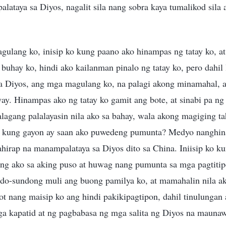
lataya sa Diyos, nagalit sila nang sobra kaya tumalikod sila 
gulang ko, inisip ko kung paano ako hinampas ng tatay ko, a
buhay ko, hindi ako kailanman pinalo ng tatay ko, pero dahil
a Diyos, ang mga magulang ko, na palagi akong minamahal, ay
ay. Hinampas ako ng tatay ko gamit ang bote, at sinabi pa ng
alagang palalayasin nila ako sa bahay, wala akong magiging t
, kung gayon ay saan ako puwedeng pumunta? Medyo nanghina 
hirap na manampalataya sa Diyos dito sa China. Iniisip ko k
ng ako sa aking puso at huwag nang pumunta sa mga pagtitip
-sundong muli ang buong pamilya ko, at mamahalin nila ako
t nang maisip ko ang hindi pakikipagtipon, dahil tinulungan
ga kapatid at ng pagbabasa ng mga salita ng Diyos na mauna