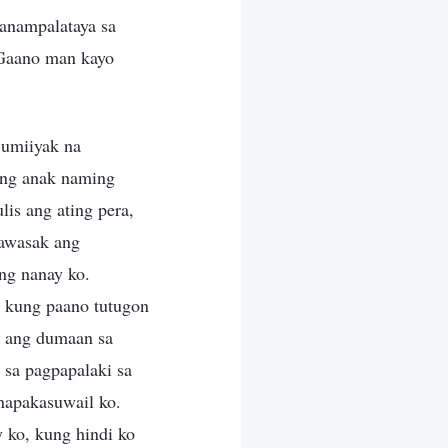
nanampalataya sa
 Gaano man kayo
 umiiyak na
ang anak naming
lis ang ating pera,
wawasak ang
ang nanay ko.
m kung paano tutugon
o ang dumaan sa
 sa pagpapalaki sa
napakasuwail ko.
 ko, kung hindi ko