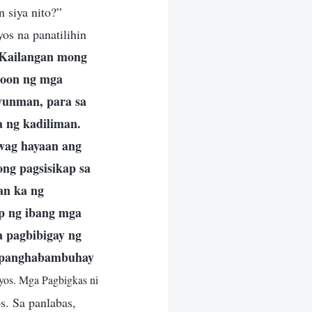
 siya nito?”
os na panatilihin
Kailangan mong
roon ng mga
yunman, para sa
 ng kadiliman.
wag hayaan ang
ng pagsisikap sa
an ka ng
p ng ibang mga
a pagbibigay ng
at panghabambuhay
iyos. Mga Pagbigkas ni
s. Sa panlabas,