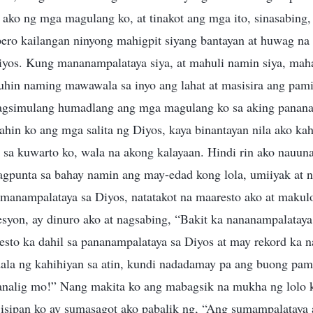
i ako ng mga magulang ko, at tinakot ang mga ito, sinasabing
pero kailangan ninyong mahigpit siyang bantayan at huwag na
yos. Kung mananampalataya siya, at mahuli namin siya, mah
uhin naming mawawala sa inyo ang lahat at masisira ang pami
agsimulang humadlang ang mga magulang ko sa aking panana
ahin ko ang mga salita ng Diyos, kaya binantayan nila ako kahi
a sa kuwarto ko, wala na akong kalayaan. Hindi rin ako nauu
gpunta sa bahay namin ang may-edad kong lola, umiiyak at
manampalataya sa Diyos, natatakot na maaresto ako at makulo
esyon, ay dinuro ako at nagsabing, “Bakit ka nananampalataya
sto ka dahil sa pananampalataya sa Diyos at may rekord ka n
ala ng kahihiyan sa atin, kundi nadadamay pa ang buong pami
analig mo!” Nang makita ko ang mabagsik na mukha ng lolo 
a isipan ko ay sumasagot ako pabalik ng, “Ang sumampalataya