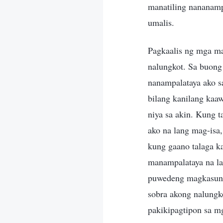
manatiling nananampa
umalis.
Pagkaalis ng mga ma
nalungkot. Sa buong 
nanampalataya ako s
bilang kanilang kaaw
niya sa akin. Kung t
ako na lang mag-isa
kung gaano talaga ka
manampalataya na la
puwedeng magkasundo
sobra akong nalungko
pakikipagtipon sa m