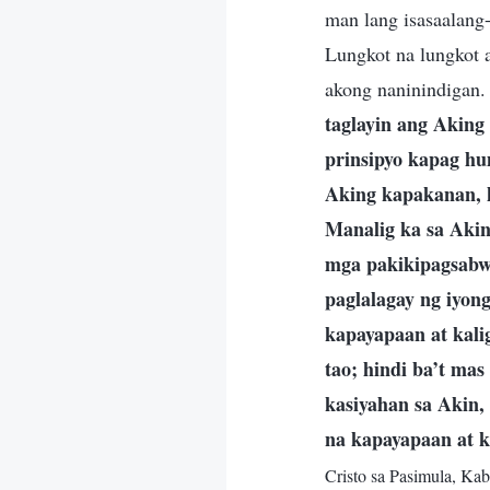
man lang isasaalang
Lungkot na lungkot a
akong naninindigan. 
taglayin ang Akin
prinsipyo kapag h
Aking kapakanan, h
Manalig ka sa Aki
mga pakikipagsabwa
paglalagay ng iyon
kapayapaan at kal
tao; hindi ba’t ma
kasiyahan sa Akin
na kapayapaan at k
Cristo sa Pasimula, Kab