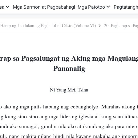
sa
Mga Sermon at Pagbabahagi
Mga Patotoo
Pagtatangh
 Harap ng Luklukan ng Paghatol ni Cristo (Volume VI)
arap sa Pagsalungat ng Aking mga Magulang
Pananalig
Ni Yang Mei, Tsina
o ako ng mga pulis habang nag-eebanghelyo. Marahas akong 
ng kung sino-sino ang mga lider ng iglesia at kung saan idin
hindi ako sumagot, ginulpi nila ako at ikinulong ako para inte
uli, nang makita nilang hindi nila kayang makuha ang imporm