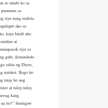
n at sinabi ko sa
g pumunta sa
ng siya nang makita
apalapit ako sa
ko, kaya hindi ako
usundan at
pumapasok siya sa
ng gabi, ikinandado
a salita ng Diyos,
ng natakot. Bago ko
g tatay ko ang
net at tuloy-tuloy
 huwag kang
g na ito!” Sumigaw