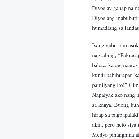
Diyos ay ganap na na
Diyos ang mabubutin
humadlang sa landas
Isang gabi, pumasok
nagsabing, “Pakiusa
babae, kapag naarest
kundi pahihirapan k
pamilyang ito!” Gimb
Napaiyak ako nang m
sa kanya. Buong buh
hirap sa pagpapalaki
akin, pero heto siy
Medyo pinanghina ak