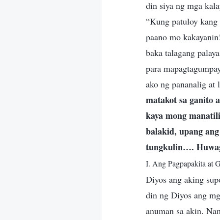
din siya ng mga kala
“Kung patuloy kang 
paano mo kakayanin!”
baka talagang palaya
para mapagtagumpaya
ako ng pananalig at 
matakot sa ganito 
kaya mong manatili
balakid, upang ang
tungkulin…. Huwag
I. Ang Pagpapakita at 
Diyos ang aking supo
din ng Diyos ang mg
anuman sa akin. Nan