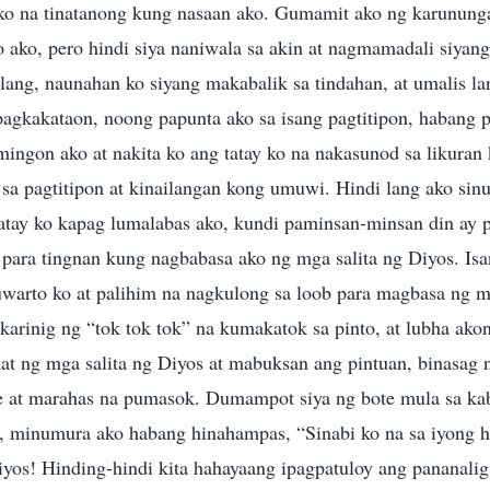
 ko na tinatanong kung nasaan ako. Gumamit ako ng karununga
 ako, pero hindi siya naniwala sa akin at nagmamadali siyan
lang, naunahan ko siyang makabalik sa tindahan, at umalis la
pagkakataon, noong papunta ako sa isang pagtitipon, habang p
mingon ako at nakita ko ang tatay ko na nakasunod sa likuran 
sa pagtitipon at kinailangan kong umuwi. Hindi lang ako sin
ay ko kapag lumalabas ako, kundi paminsan-minsan din ay 
 para tingnan kung nagbabasa ako ng mga salita ng Diyos. Isa
uwarto ko at palihim na nagkulong sa loob para magbasa ng mg
arinig ng “tok tok tok” na kumakatok sa pinto, at lubha ako
at ng mga salita ng Diyos at mabuksan ang pintuan, binasag n
e at marahas na pumasok. Dumampot siya ng bote mula sa kabi
, minumura ako habang hinahampas, “Sinabi ko na sa iyong
yos! Hinding-hindi kita hahayaang ipagpatuloy ang pananali