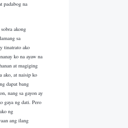
at padabog na
t sobra akong
 lamang sa
 tinatrato ako
 nanay ko na ayaw na
ahanan at magiging
ako, at naisip ko
ung dapat bang
on, nang sa gayon ay
 gaya ng dati. Pero
 ako ng
waan ang ilang