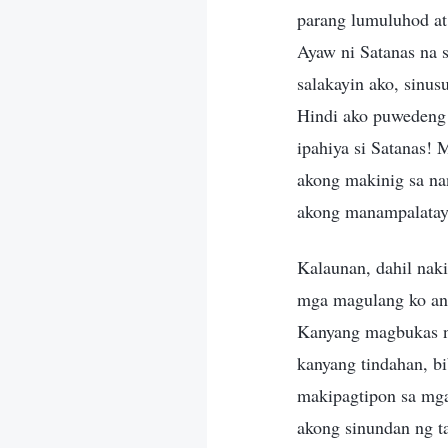
parang lumuluhod at
Ayaw ni Satanas na s
salakayin ako, sinu
Hindi ako puwedeng 
ipahiya si Satanas! 
akong makinig sa na
akong manampalatay
Kalaunan, dahil naki
mga magulang ko ang
Kanyang magbukas ng 
kanyang tindahan, b
makipagtipon sa mga
akong sinundan ng ta