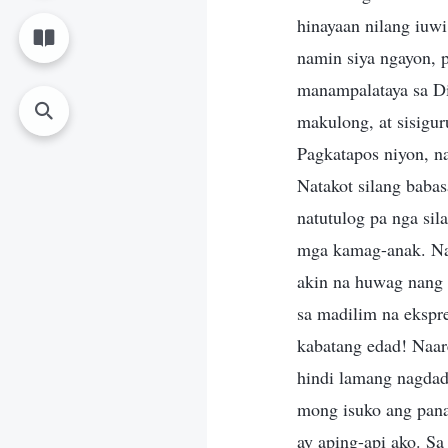
hinayaan nilang iuw
namin siya ngayon, 
manampalataya sa Di
makulong, at sisigur
Pagkatapos niyon, n
Natakot silang babas
natutulog pa nga sil
mga kamag-anak. Na
akin na huwag nang 
sa madilim na ekspr
kabatang edad! Naare
hindi lamang nagdad
mong isuko ang pan
ay aping-api ako. S