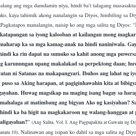
-alang ang mga damdamin niya, hindi ba’t talagang masasaktan
ko, kaya tahimik akong nanalangin sa Diyos, hinihiling sa Diy
Pagkatapos manalangin, naisip ko ang mga salita ng Diyos: “
g katapangan sa iyong kalooban at kailangan mong magka
umaharap ka sa mga kamag-anak na hindi naniniwala. Ga
indi ka rin dapat na sumuko sa kahit anong mga puwersa
ng karunungan upang makalakad sa perpektong daan; hu
tan ni Satanas na makapangyari. Ibuhos ang lahat ng iyo
g puso sa Aking harapan, at pagiginhawahin kita at bibigy
igayahan. Huwag magsikap na maging isang bagay sa hara
s mahalaga at matimbang ang bigyan Ako ng kasiyahan? S
, hindi ka ba higit na magkakaroon ng walang-hanggan 
aligayahan?
”
(Ang Salita, Vol. I. Ang Pagpapakita at Gawain ng D
. Nalinawan ang isipan ko dahil sa mga salita ng Diyo
anata 10)