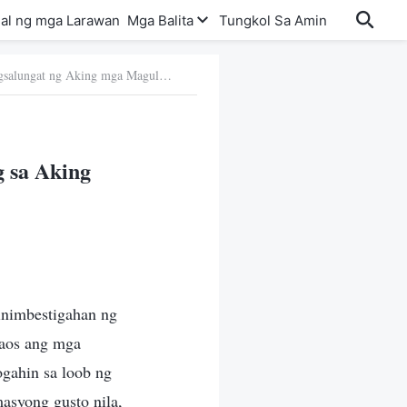
al ng mga Larawan
Mga Balita
Tungkol Sa Amin
20. Pagharap sa Pagsalungat ng Aking mga Magulang sa Aking Pananalig
 sa Aking
inimbestigahan ng
araos ang mga
rogahin sa loob ng
asyong gusto nila,