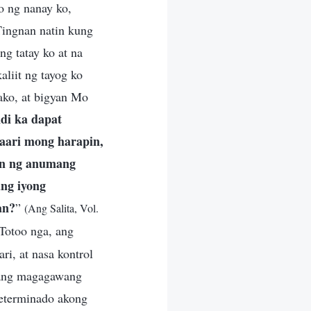
o ng nanay ko,
Tingnan natin kung
ng tatay ko at na
aliit ng tayog ko
ako, at bigyan Mo
di ka dapat
aari mong harapin,
gan ng anumang
ang iyong
an?
”
(Ang Salita, Vol.
 Totoo nga, ang
i, at nasa kontrol
lang magagawang
eterminado akong