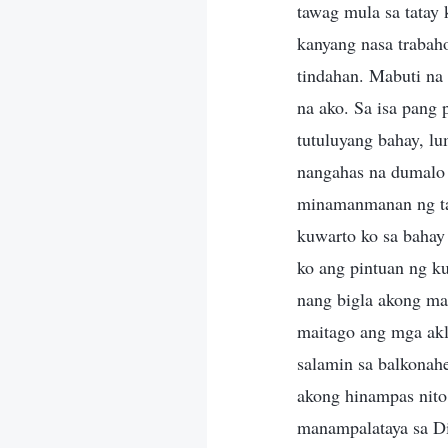
tawag mula sa tatay
kanyang nasa trabaho
tindahan. Mabuti na 
na ako. Sa isa pang 
tutuluyang bahay, lu
nangahas na dumalo 
minamanmanan ng tat
kuwarto ko sa bahay
ko ang pintuan ng k
nang bigla akong mak
maitago ang mga akl
salamin sa balkonah
akong hinampas nito
manampalataya sa Di