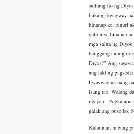
salitang ito ng Diyo
bukang-liwayway na 
hinanap ko, pinuri 
gabi niya hinanap an
mga salita ng Diyos 
hanggang anong oras
Diyos?” Ang saya-say
ang laki ng pagsisi
liwayway na nang na
isang tao. Walang d
ngayon.” Pagkatapos 
galak ang puso ko. 
Kalaunan, habang pa