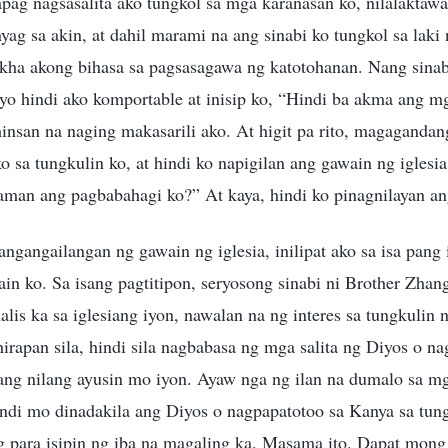
apag nagsasalita ako tungkol sa mga karanasan ko, nilalakta
yag sa akin, at dahil marami na ang sinabi ko tungkol sa laki 
kha akong bihasa sa pagsasagawa ng katotohanan. Nang sinabi
yo hindi ako komportable at inisip ko, “Hindi ba akma ang mg
nsan na naging makasarili ako. At higit pa rito, magagandang
o sa tungkulin ko, at hindi ko napigilan ang gawain ng iglesia
man ang pagbabahagi ko?” At kaya, hindi ko pinagnilayan ang
angangailangan ng gawain ng iglesia, inilipat ako sa isa pang 
in ko. Sa isang pagtitipon, seryosong sinabi ni Brother Zhang
is ka sa iglesiang iyon, nawalan na ng interes sa tungkulin n
irapan sila, hindi sila nagbabasa ng mga salita ng Diyos o n
ang nilang ayusin mo iyon. Ayaw nga ng ilan na dumalo sa mg
hindi mo dinadakila ang Diyos o nagpapatotoo sa Kanya sa tun
g para isipin ng iba na magaling ka. Masama ito. Dapat mong