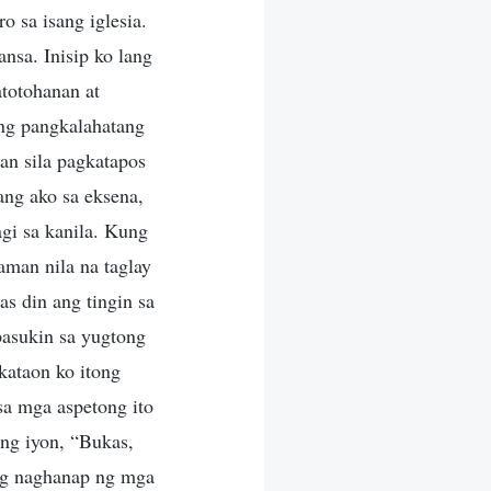
 sa isang iglesia.
nsa. Inisip ko lang
totohanan at
ang pangkalahatang
an sila pagkatapos
ng ako sa eksena,
gi sa kanila. Kung
man nila na taglay
s din ang tingin sa
pasukin sa yugtong
kataon ko itong
sa mga aspetong ito
ong iyon, “Bukas,
ng naghanap ng mga