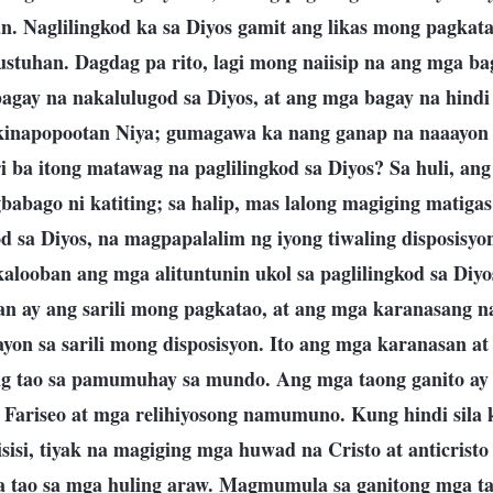
an. Naglilingkod ka sa Diyos gamit ang likas mong pagkata
stuhan. Dagdag pa rito, lagi mong naiisip na ang mga b
agay na nakalulugod sa Diyos, at ang mga bagay na hindi
kinapopootan Niya; gumagawa ka nang ganap na naaayon 
 ba itong matawag na paglilingkod sa Diyos? Sa huli, ang
babago ni katiting; sa halip, mas lalong magiging matigas
od sa Diyos, na magpapalalim ng iyong tiwaling disposisyon
alooban ang mga alituntunin ukol sa paglilingkod sa Diyo
n ay ang sarili mong pagkatao, at ang mga karanasang 
ayon sa sarili mong disposisyon. Ito ang mga karanasan at
 ng tao sa pamumuhay sa mundo. Ang mga taong ganito a
Fariseo at mga relihiyosong namumuno. Kung hindi sila
sisi, tiyak na magiging mga huwad na Cristo at anticristo
a tao sa mga huling araw. Magmumula sa ganitong mga ta