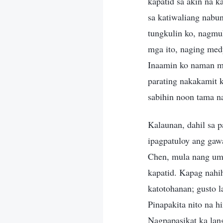
kapatid sa akin na k
sa katiwaliang nabun
tungkulin ko, nagmu
mga ito, naging med
Inaamin ko naman mi
parating nakakamit k
sabihin noon tama na
Kalaunan, dahil sa p
ipagpatuloy ang gawa
Chen, mula nang umal
kapatid. Kapag nahih
katotohanan; gusto l
Pinapakita nito na 
Nagpapasikat ka lan