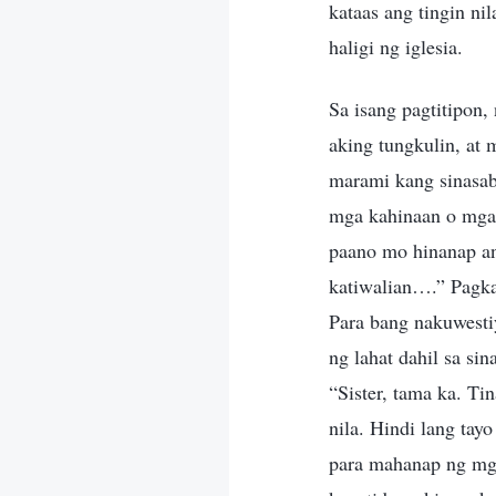
kataas ang tingin ni
haligi ng iglesia.
Sa isang pagtitipon, 
aking tungkulin, at 
marami kang sinasabi
mga kahinaan o mga 
paano mo hinanap an
katiwalian….” Pagkat
Para bang nakuwesti
ng lahat dahil sa sin
“Sister, tama ka. Ti
nila. Hindi lang tay
para mahanap ng mga