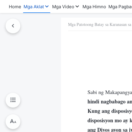
Home
Mga Aklat
Mga Video
Mga Himno
Mga Pagba
Mga Patotoong Batay sa Karanasan sa
a Ito
Sabi ng Makapangya
hindi nagbabago an
Kung ang disposisy
disposisyon mo ay 
ang Diyos ayon sa 