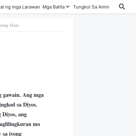
al ng mga Larawan
Mga Balita
Tungkol Sa Amin
amang Daan
ng gawain. Ang mga
ingkod sa Diyos.
g Diyos, ang
aglilingkuran mo
 sa iyong