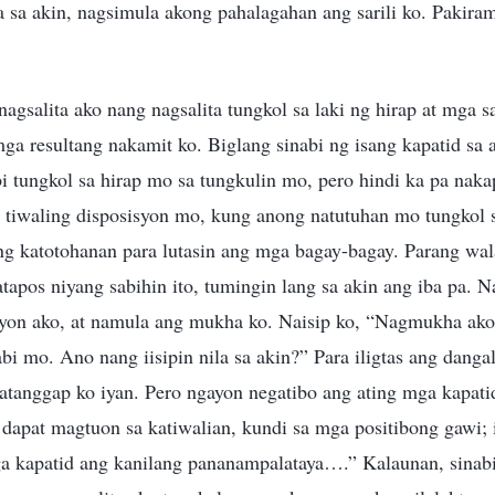
la sa akin, nagsimula akong pahalagahan ang sarili ko. Pakir
nagsalita ako nang nagsalita tungkol sa laki ng hirap at mga s
mga resultang nakamit ko. Biglang sinabi ng isang kapatid sa 
 tungkol sa hirap mo sa tungkulin mo, pero hindi ka pa nakap
tiwaling disposisyon mo, kung anong natutuhan mo tungkol sa
g katotohanan para lutasin ang mga bagay-bagay. Parang wa
apos niyang sabihin ito, tumingin lang sa akin ang iba pa. Na
yon ako, at namula ang mukha ko. Naisip ko, “Nagmukha ak
abi mo. Ano nang iisipin nila sa akin?” Para iligtas ang dangal
natanggap ko iyan. Pero ngayon negatibo ang ating mga kapat
o dapat magtuon sa katiwalian, kundi sa mga positibong gawi; 
 kapatid ang kanilang pananampalataya….” Kalaunan, sinab