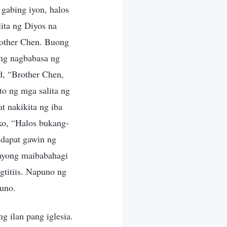
 gabing iyon, halos
ita ng Diyos na
rother Chen. Buong
ong nagbabasa ng
d, “Brother Chen,
to ng mga salita ng
t nakikita ng iba
ko, “Halos bukang-
 dapat gawin ng
tayong maibabahagi
gtitiis. Napuno ng
nuno.
 ilan pang iglesia.