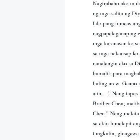
Nagtrabaho ako mula
ng mga salita ng Di
lalo pang tumaas an
nagpapalaganap ng eb
mga karanasan ko sa
sa mga nakausap ko. 
nanalangin ako sa D
bumalik para magbah
huling araw. Gaano m
atin….” Nang tapos 
Brother Chen; matib
Chen.” Nang makita k
sa akin lumalapit an
tungkulin, ginagawa