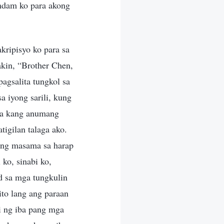
amdam ko para akong
akripisyo ko para sa
akin, “Brother Chen,
agsalita tungkol sa
 iyong sarili, kung
la kang anumang
tigilan talaga ako.
ong masama sa harap
 ko, sinabi ko,
id sa mga tungkulin
ito lang ang paraan
i ng iba pang mga