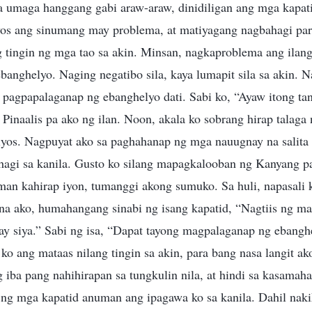
 umaga hanggang gabi araw-araw, dinidiligan ang mga kapati
yos ang sinumang may problema, at matiyagang nagbahagi para
g tingin ng mga tao sa akin. Minsan, nagkaproblema ang ilan
anghelyo. Naging negatibo sila, kaya lumapit sila sa akin. 
 pagpapalaganap ng ebanghelyo dati. Sabi ko, “Ayaw itong t
Pinaalis pa ako ng ilan. Noon, akala ko sobrang hirap talaga
iyos. Nagpuyat ako sa paghahanap ng mga nauugnay na salita 
agi sa kanila. Gusto ko silang mapagkalooban ng Kanyang pa
an kahirap iyon, tumanggi akong sumuko. Sa huli, napasali k
na ako, humahangang sinabi ng isang kapatid, “Nagtiis ng mal
ay siya.” Sabi ng isa, “Dapat tayong magpalaganap ng ebanghe
o ang mataas nilang tingin sa akin, para bang nasa langit ak
g iba pang nahihirapan sa tungkulin nila, at hindi sa kasamah
 ng mga kapatid anuman ang ipagawa ko sa kanila. Dahil naki