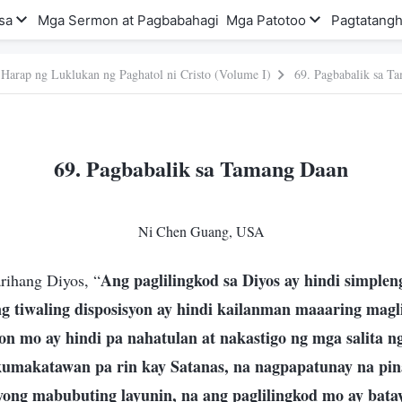
sa
Mga Sermon at Pagbabahagi
Mga Patotoo
Pagtatangh
 Harap ng Luklukan ng Paghatol ni Cristo (Volume I)
69. Pagbabalik sa T
69. Pagbabalik sa Tamang Daan
Ni Chen Guang, USA
Ang paglilingkod sa Diyos ay hindi simple
rihang Diyos, “
g tiwaling disposisyon ay hindi kailanman maaaring magl
on mo ay hindi pa nahatulan at nakastigo ng mga salita n
kumakatawan pa rin kay Satanas, na nagpapatunay na pin
iyong mabubuting layunin, na ang paglilingkod mo ay batay