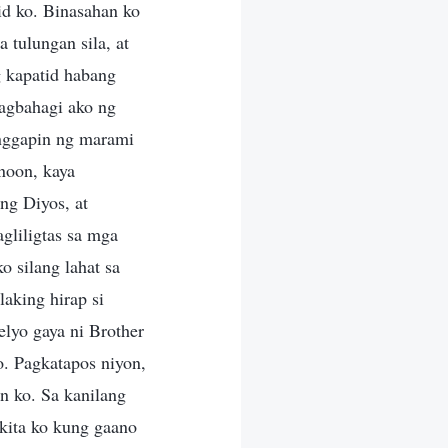
d ko. Binasahan ko
 tulungan sila, at
g kapatid habang
Nagbahagi ako ng
anggapin ng marami
 noon, kaya
ng Diyos, at
gliligtas sa mga
o silang lahat sa
aking hirap si
lyo gaya ni Brother
o. Pagkatapos niyon,
an ko. Sa kanilang
kita ko kung gaano