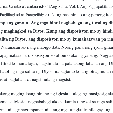
na Cristo at anticristo
”
(Ang Salita, Vol. I. Ang Pagpapakita a
. Nang basahin ko ang parteng ito:
Paglilingkod na Pangrelihiyon)
simpleng gawain. Ang mga hindi nagbabago ang tiwaling di
 maglingkod sa Diyos. Kung ang disposisyon mo ay hindi
alita ng Diyos, ang disposisyon mo ay kumakatawan pa rin
. Naranasan ko nang mabigo dati. Noong panahong iyon, gin
mapagmataas na disposisyon ko at puno ako ng yabang. Nagpasi
. Hindi ko namalayan, nagsimula na pala akong labanan ang D
atol ng mga salita ng Diyos, napagtanto ko ang pinagmulan 
 at paglaban, at nagsimulang magsisi.
akong maging isang pinuno ng iglesia. Talagang masigasig a
ma sa iglesia, nagbabahagi ako sa kanila tungkol sa mga sal
ema nila, ginagampanan nila ang mga tungkulin nila gaya ng 