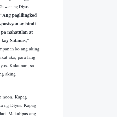
t Gawain ng Diyos.
Ang paglilingkod
 “
sposisyon ay hindi
 pa nahatulan at
 kay Satanas,
”
ampanan ko ang aking
kat ako, para lang
iyos. Kalaunan, sa
ng aking
ko noon. Kapag
ita ng Diyos. Kapag
dati. Makalipas ang