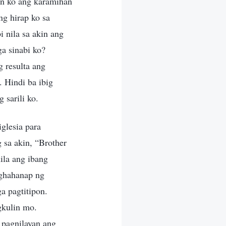
wan ko ang karamihan
ng hirap ko sa
 nila sa akin ang
a sinabi ko?
 resulta ang
. Hindi ba ibig
 sarili ko.
iglesia para
 sa akin, “Brother
ila ang ibang
aghahanap ng
a pagtitipon.
gkulin mo.
 pagnilayan ang