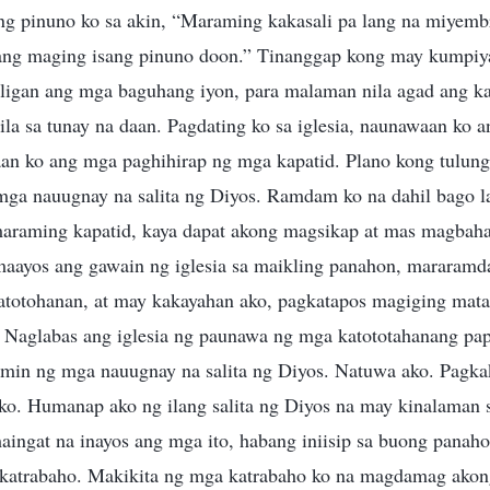
ng pinuno ko sa akin, “Maraming kakasali pa lang na miyembro
kang maging isang pinuno doon.” Tinanggap kong may kumpiya
iligan ang mga baguhang iyon, para malaman nila agad ang ka
nila sa tunay na daan. Pagdating ko sa iglesia, naunawaan ko 
aan ko ang mga paghihirap ng mga kapatid. Plano kong tulung
ga nauugnay na salita ng Diyos. Ramdam ko na dahil bago la
 maraming kapatid, kaya dapat akong magsikap at mas magbaha
ayos ang gawain ng iglesia sa maikling panahon, mararamda
katotohanan, at may kakayahan ako, pagkatapos magiging mataa
 Naglabas ang iglesia ng paunawa ng mga katototahanang pa
namin ng mga nauugnay na salita ng Diyos. Natuwa ako. Pagka
 ko. Humanap ako ng ilang salita ng Diyos na may kinalaman 
aingat na inayos ang mga ito, habang iniisip sa buong panah
 katrabaho. Makikita ng mga katrabaho ko na magdamag ako