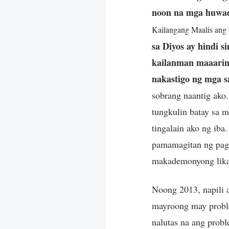
noon na mga huwad 
Kailangang Maalis ang 
sa Diyos ay hindi 
kailanman maaaring
nakastigo ng mga s
sobrang naantig ako
tungkulin batay sa 
tingalain ako ng iba
pamamagitan ng pagh
makademonyong likas
Noong 2013, napili 
mayroong may proble
nalutas na ang probl