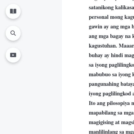
satanikong kalikas
personal mong kagu
gawin ay ang mga b
ang mga bagay na 
kagustuhan. Maaari
buhay ay hindi mag
sa iyong paglilingk
mabubuo sa iyong k
pangunahing bataya
iyong paglilingkod 
Ito ang pilosopiya
mapabilang sa mga 
magigising at magsi
manlilinlang sa mg