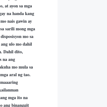
o, at ayon sa mga
agay na handa kang
 mo nais gawin ay
sa sarili mong mga
 disposisyon mo sa
 ang ulo mo dahil
. Dahil dito,
s na ang
nakuha mo mula sa
 mga aral ng tao.
y maaaring
 kailanman
 ang mga ito na
o ang binanggit