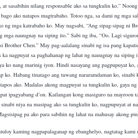
s, at sasabihin nilang responsable ako sa tungkulin ko.” Noong
bago ako natapos magtrabaho. Totoo nga, sa dami ng mga sal
ako ng mga katrabaho ko. May nagsabi, “Ang sipag-sipag ni B
g mga nauugnay na siping ito.” Sabi ng iba, “Oo. Lagi sigur
si Brother Chen.” May pag-aalalang sinabi ng isa pang kapati
 ka nagpuyat sa paghahanap ng lahat ng nauugnay na siping i
a ko nang marinig iyon. Hindi nasayang ang pagpupuyat ko, a
kap ko. Habang tinatago ang tuwang nararamdaman ko, sinabi 
tapos ako. Madalas akong magpuyat sa tungkulin ko, gaya ng
apat ipagyabang d’on. Kailangan kong masiguro na mayroon 
sinabi niya na masipag ako sa tungkulin ko, nagpupuyat at na
Magsisipag pa ako para sabihin ng lahat na mahusay akong pi
tuloy kaming nagpapalaganap ng ebanghelyo, nagtatag kami ng