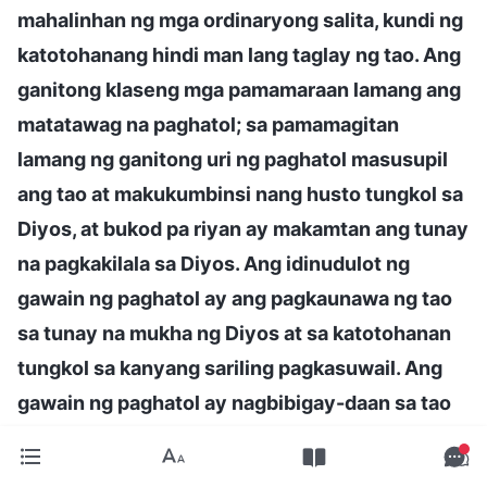
mahalinhan ng mga ordinaryong salita, kundi ng
katotohanang hindi man lang taglay ng tao. Ang
ganitong klaseng mga pamamaraan lamang ang
matatawag na paghatol; sa pamamagitan
lamang ng ganitong uri ng paghatol masusupil
ang tao at makukumbinsi nang husto tungkol sa
Diyos, at bukod pa riyan ay makamtan ang tunay
na pagkakilala sa Diyos. Ang idinudulot ng
gawain ng paghatol ay ang pagkaunawa ng tao
sa tunay na mukha ng Diyos at sa katotohanan
tungkol sa kanyang sariling pagkasuwail. Ang
gawain ng paghatol ay nagbibigay-daan sa tao
na magtamo ng malawak na pagkaunawa sa
kalooban ng Diyos, sa layunin ng gawain ng