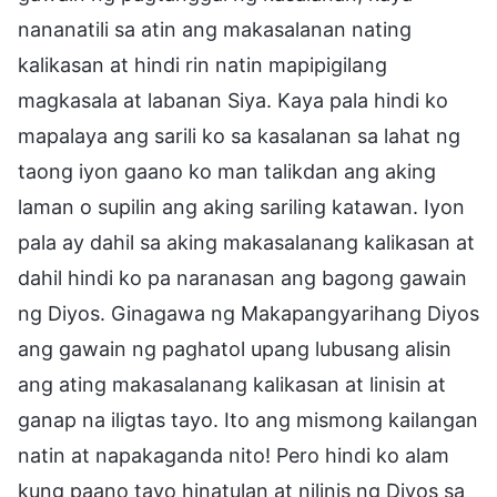
nananatili sa atin ang makasalanan nating
kalikasan at hindi rin natin mapipigilang
magkasala at labanan Siya. Kaya pala hindi ko
mapalaya ang sarili ko sa kasalanan sa lahat ng
taong iyon gaano ko man talikdan ang aking
laman o supilin ang aking sariling katawan. Iyon
pala ay dahil sa aking makasalanang kalikasan at
dahil hindi ko pa naranasan ang bagong gawain
ng Diyos. Ginagawa ng Makapangyarihang Diyos
ang gawain ng paghatol upang lubusang alisin
ang ating makasalanang kalikasan at linisin at
ganap na iligtas tayo. Ito ang mismong kailangan
natin at napakaganda nito! Pero hindi ko alam
kung paano tayo hinatulan at nilinis ng Diyos sa