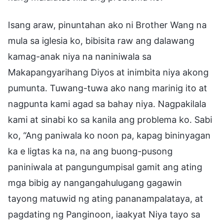
Isang araw, pinuntahan ako ni Brother Wang na
mula sa iglesia ko, bibisita raw ang dalawang
kamag-anak niya na naniniwala sa
Makapangyarihang Diyos at inimbita niya akong
pumunta. Tuwang-tuwa ako nang marinig ito at
nagpunta kami agad sa bahay niya. Nagpakilala
kami at sinabi ko sa kanila ang problema ko. Sabi
ko, “Ang paniwala ko noon pa, kapag bininyagan
ka e ligtas ka na, na ang buong-pusong
paniniwala at pangungumpisal gamit ang ating
mga bibig ay nangangahulugang gagawin
tayong matuwid ng ating pananampalataya, at
pagdating ng Panginoon, iaakyat Niya tayo sa