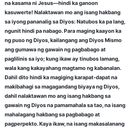
na kasama ni Jesus—hindi ka ganoon
kasuwerte! Nalaktawan mo ang isang hakbang
sa iyong pananalig sa Diyos: Natubos ka pa lang,
ngunit hindi pa nabago. Para maging kaayon ka
ng puso ng Diyos, kailangang ang Diyos Mismo
ang gumawa ng gawain ng pagbabago at
paglilinis sa iyo; kung ikaw ay tinubos lamang,
wala kang kakayahang magtamo ng kabanalan.
Dahil dito hindi ka magiging karapat-dapat na
makibahagi sa magagandang biyaya ng Diyos,
dahil nalaktawan mo ang isang hakbang sa
gawain ng Diyos na pamamahala sa tao, na isang
mahalagang hakbang sa pagbabago at
pagperpekto. Kaya ikaw, na isang makasalanang