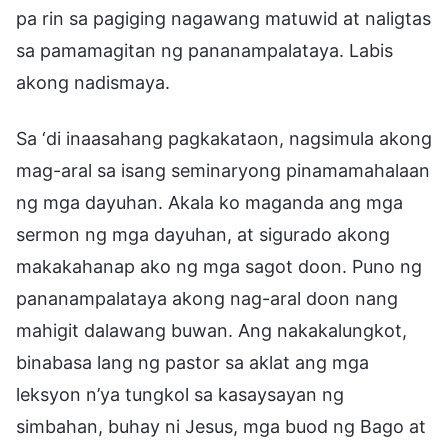
pa rin sa pagiging nagawang matuwid at naligtas
sa pamamagitan ng pananampalataya. Labis
akong nadismaya.
Sa ‘di inaasahang pagkakataon, nagsimula akong
mag-aral sa isang seminaryong pinamamahalaan
ng mga dayuhan. Akala ko maganda ang mga
sermon ng mga dayuhan, at sigurado akong
makakahanap ako ng mga sagot doon. Puno ng
pananampalataya akong nag-aral doon nang
mahigit dalawang buwan. Ang nakakalungkot,
binabasa lang ng pastor sa aklat ang mga
leksyon n’ya tungkol sa kasaysayan ng
simbahan, buhay ni Jesus, mga buod ng Bago at