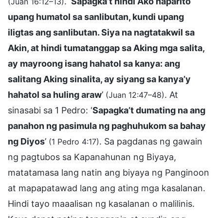
. ‘
Sapagka’t hindi Ako naparito
(Juan 16:12–13)
upang humatol sa sanlibutan, kundi upang
iligtas ang sanlibutan. Siya na nagtatakwil sa
Akin, at hindi tumatanggap sa Aking mga salita,
ay mayroong isang hahatol sa kanya: ang
salitang Aking sinalita, ay siyang sa kanya’y
hahatol sa huling araw
’
. At
(Juan 12:47–48)
sinasabi sa 1 Pedro: ‘
Sapagka’t dumating na ang
panahon ng pasimula ng paghuhukom sa bahay
ng Diyos
’
. Sa pagdanas ng gawain
(1 Pedro 4:17)
ng pagtubos sa Kapanahunan ng Biyaya,
matatamasa lang natin ang biyaya ng Panginoon
at mapapatawad lang ang ating mga kasalanan.
Hindi tayo maaalisan ng kasalanan o malilinis.