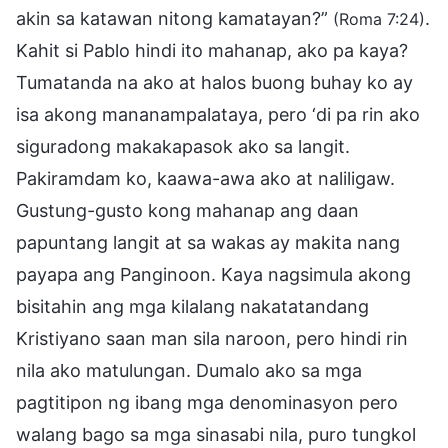
akin sa katawan nitong kamatayan?”
.
(Roma 7:24)
Kahit si Pablo hindi ito mahanap, ako pa kaya?
Tumatanda na ako at halos buong buhay ko ay
isa akong mananampalataya, pero ‘di pa rin ako
siguradong makakapasok ako sa langit.
Pakiramdam ko, kaawa-awa ako at naliligaw.
Gustung-gusto kong mahanap ang daan
papuntang langit at sa wakas ay makita nang
payapa ang Panginoon. Kaya nagsimula akong
bisitahin ang mga kilalang nakatatandang
Kristiyano saan man sila naroon, pero hindi rin
nila ako matulungan. Dumalo ako sa mga
pagtitipon ng ibang mga denominasyon pero
walang bago sa mga sinasabi nila, puro tungkol