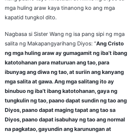
mga huling araw kaya tinanong ko ang mga
kapatid tungkol dito.
Nagbasa si Sister Wang ng isa pang sipi ng mga
salita ng Makapangyarihang Diyos: “
Ang Cristo
ng mga huling araw ay gumagamit ng iba’t ibang
katotohanan para maturuan ang tao, para
ibunyag ang diwa ng tao, at suriin ang kanyang
mga salita at gawa. Ang mga salitang ito ay
binubuo ng iba’t ibang katotohanan, gaya ng
tungkulin ng tao, paano dapat sundin ng tao ang
Diyos, paano dapat maging tapat ang tao sa
Diyos, paano dapat isabuhay ng tao ang normal
na pagkatao, gayundin ang karunungan at