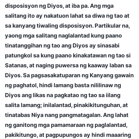
disposisyon ng Diyos, at iba pa. Ang mga
salitang ito ay nakatuon lahat sa diwa ng tao at
sa kanyang tiwaling disposisyon. Partikular na,
yaong mga salitang naglalantad kung paano
tinatanggihan ng tao ang Diyos ay sinasabi
patungkol sa kung paano kinakatawan ng tao si
Satanas, at naging puwersa ng kaaway laban sa
Diyos. Sa pagsasakatuparan ng Kanyang gawain
ng paghatol, hindi lamang basta nililinaw ng
Diyos ang likas na pagkatao ng tao sa iilang
salita lamang; inilalantad, pinakikitunguhan, at
tinatabas Niya nang pangmatagalan. Ang lahat
ng ganitong mga pamamaraan ng paglalantad,
pakikitungo, at pagpupungos ay hindi maaaring