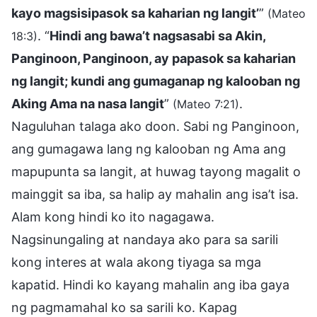
kayo magsisipasok sa kaharian ng langit’
”
(Mateo
. “
Hindi ang bawa’t nagsasabi sa Akin,
18:3)
Panginoon, Panginoon, ay papasok sa kaharian
ng langit; kundi ang gumaganap ng kalooban ng
Aking Ama na nasa langit
”
.
(Mateo 7:21)
Naguluhan talaga ako doon. Sabi ng Panginoon,
ang gumagawa lang ng kalooban ng Ama ang
mapupunta sa langit, at huwag tayong magalit o
mainggit sa iba, sa halip ay mahalin ang isa’t isa.
Alam kong hindi ko ito nagagawa.
Nagsinungaling at nandaya ako para sa sarili
kong interes at wala akong tiyaga sa mga
kapatid. Hindi ko kayang mahalin ang iba gaya
ng pagmamahal ko sa sarili ko. Kapag