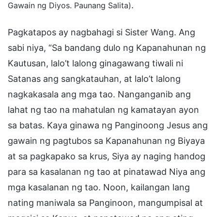
.
Gawain ng Diyos. Paunang Salita)
Pagkatapos ay nagbahagi si Sister Wang. Ang
sabi niya, “Sa bandang dulo ng Kapanahunan ng
Kautusan, lalo’t lalong ginagawang tiwali ni
Satanas ang sangkatauhan, at lalo’t lalong
nagkakasala ang mga tao. Nanganganib ang
lahat ng tao na mahatulan ng kamatayan ayon
sa batas. Kaya ginawa ng Panginoong Jesus ang
gawain ng pagtubos sa Kapanahunan ng Biyaya
at sa pagkapako sa krus, Siya ay naging handog
para sa kasalanan ng tao at pinatawad Niya ang
mga kasalanan ng tao. Noon, kailangan lang
nating maniwala sa Panginoon, mangumpisal at